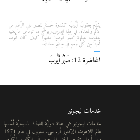
يقدِّم يعقوبُ أيُّوبَ كقدوة حَسنَة للصبر على الرَّغم من
الألم والمعاناة. في هذا الدرس، يوضِّح د. توماس ما يعنيه
يعقوب بعبارة "صَبْر أيُّوبَ" مُظهِرًا كيف كان أيُّوب
أمينًا مِن كُلِّ وَجهٍ في خِضمِّ معاناته.
المحاضرة 12: صَبْرُ أَيُّوبَ
خدمات ليجونير
خدمات ليجونير هي هيئة دوليَّة للتلمذة المسيحيَّة أسَّسها
عالم اللاهوت الدكتور أر. سي. سبرول في عام 1971
من أجل تقديم الحق الموجود في الكتاب المُقدَّس