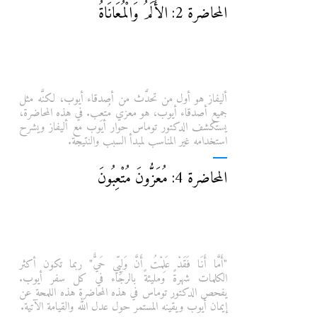
المحاضرة 2: الأَلَمُ وَالْمُعَانَاةُ
أليفاز هو أول من تحدَّث من أصدقاء أيوب، لكنَّه مثل
جميع أصدقاء أيوب، هو معزي مُتعِب. في هذه المحاضرة،
يستكشف الدكتور توماس حوار أيوب مع أليفاز ويشرح
استخدامه غير المناسب لمبدأ السبب والنتيجة.
المحاضرة 4: مُعَزُّونَ مُتْعِبُونَ
"أَمَّا أَنَا فَقَدْ عَلِمْتُ أَنَّ وَلِيِّي حَيٌّ" ربما تكون أكثر
الكلمات شهرةً ومليئةً بالرجاء في كل سفر أيوب.
يفحص الدكتور توماس في هذه المحاضرة هذه اللمحة عن
إيمان أيوب ويقينه المستمر حول عدل الله والقيامة الآتية.