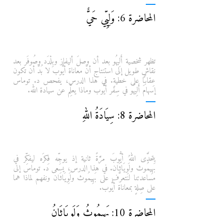
المحاضرة 6: وَلِيِّي حَيٌّ
تظهر شخصية أَلِيهُو بعد أن وصلَ أليفاز وبِلْدَد وصُوفَر بعد
نقاشٍ طويل إلى استنتاج أنّ معاناة أيُّوب لا بُدَّ أن تكون
عِقابًا على خطيةٍ. في هذا الدرس، يفحص د. توماس
إسهامَ أَلِيهُو في سِفر أيُّوب وماذا يعلِّم عن سيادة الله.
المحاضرة 8: سِيَادَةُ اللهِ
يتحدَّى اللهُ أيُّوبَ مرَّةً ثانية إذ يوجِّه فِكرَه ليفكِّر في
بَهِيمُوث ولَوِيَاثَان. في هذا الدرس، يسعى د. توماس إلى
مساعدتنا لنتعرَّف على بَهِيمُوث ولَوِيَاثَان ونفهم لماذا هما
على صِلةٍ بمعاناة أيُّوب.
المحاضرة 10: بَهِيمُوثُ وَلَوِيَاثَانُ