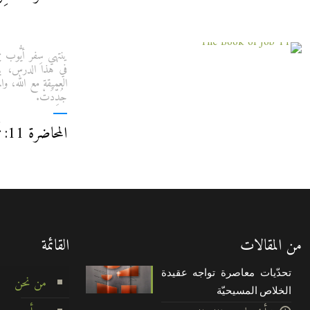
ينتهي سِفر أيُّوب ب
في هذا الدرس، ينا
العميقة مع الله، وال
جُدِّدَتْ.
المحاضرة 11: تَوْبَةٌ وَاسْتِرْدَادٌ
من المقالات
القائمة
تحدّيات معاصرة تواجه عقيدة
من نحن
الخلاص المسيحيّة