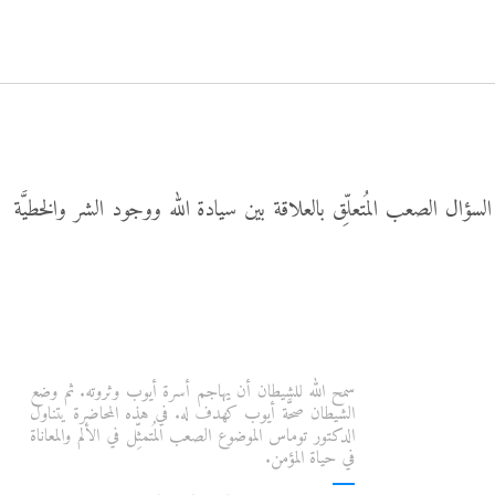
ل الصعب المُتعلِّق بالعلاقة بين سيادة الله ووجود الشر والخطيَّة
سمح الله للشيطان أن يهاجم أسرة أيوب وثروته. ثم وضع
الشيطان صحَّة أيوب كهدف له. في هذه المحاضرة يتناول
الدكتور توماس الموضوع الصعب المُتمثِّل في الألم والمعاناة
في حياة المؤمن.