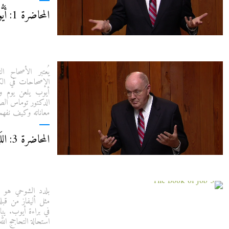
المحاضرة 1: أَيُّوبُ، وَالشَيْطَانُ، وَاللهُ
يُعتبر الأصحاح
الإصحاحات في الكت
أيوب يلعن يوم و
الدكتور توماس الصو
معاناته وكيف نفهمه
المحاضرة 3: اللَيْلَةُ الْحَالِكَةُ عَلَى النَفْسِ
بلدد الشوحي هو ت
مثل أليفاز من قبل
في براءة أيوب. ين
استحالة التحاجج الله