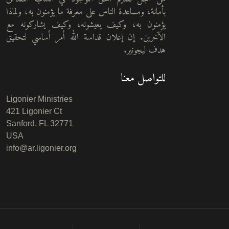
بأمانة، ومساعدة الناس على معرفة ما يؤمنون به، ولماذا
يؤمنون به، وكيف يعيشونه، وكيف يشاركونه مع
الآخرين. إن إعلان قداسة الله أمر أساسي لتحقيق
هدف ليجونير.
للتواصل معنا
Ligonier Ministries
421 Ligonier Ct
Sanford, FL 32771
USA
info@ar.ligonier.org