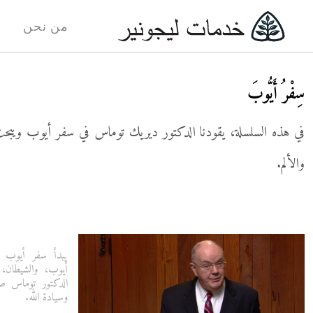
من نحن
سِفْرُ أَيُّوبَ
في هذه السلسلة، يقودنا الدكتور ديريك توماس في سفر أيوب ويبحث في 
والألم.
يبدأ سفر أيوب بت
أيوب، والشيطان، 
الدكتور توماس صع
وسيادة الله.