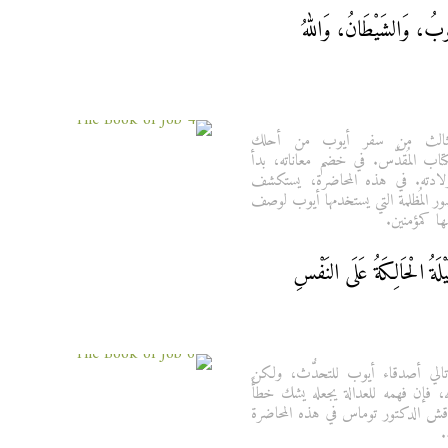
 الثالث من سفر أيوب من أحلك
اب المُقدَّس. في خضم معاناته، بدأ
لادته. في هذه المحاضرة، يستكشف
ر المُظلمة التي يستخدمها أيوب لوصف
ا كمؤمنين.
الي أصدقاء أيوب للتحدُّث، ولكن
ه، فإن فهمه للعدالة يجعله يشك خطأً
اقش الدكتور توماس في هذه المحاضرة
.