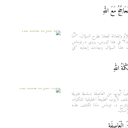
 للألم والمعاناة تجعلنا نطرح السؤالَ، ”أَمَّا
ْنَ تُوجَدُ؟“ في هذا الدرس، يروي د. توماس
ُ هذا السؤال وجاءت إجابتُه ”في
مُجيبًا أيُّوبَ من العَاصِفَة بسلسلة طويلة
ف لأيُّوبَ الطبيعةَ الحقيقية لشكواه.
يشرح د. توماس ماذا تكشف هذه
إنسان.