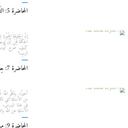
المحاضرة 5: التَحَاجُجُ مَعَ اللهِ
إنّ الحقيقةَ المُحيِّرة
الحِكْمَةُ فَمِنْ أَي
كيف طَرَح أيُّوب
الربِّ.“
المحاضرة 7: حِكْمَةُ اللهِ
أخيرًا، يتكلَّم اللهُ 
من الأسئلة التي تكش
في هذا الدرس، 
الأسئلة عن الله وال
المحاضرة 9: مِنَ الْعَاصِفَةِ