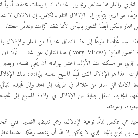
لخزي والعار هما مشاعر وتجارب تحدث لنا بدرجات مختلفة. أسوأ ا
فزعًا، هو الذي يؤدِّي إلى الإذلال التام والكامل. إن الإذلال لا ي
 العار ولكن أيضًا الشعور باليأس لأننا نفقد كرامتنا وتتدمَّر سمعتنا.
جاء مُخلِّصنا طوعًا إلى هذا النطاق تحديدًا من العار والإذلال بالتجس
الترنيمة الشهيرة "قصور العاج" (Ivory Palaces) هذا التنازل عن المجد —
 الذي هو مسكنه منذ الأزل. اختار بإرادته أن يُخلي نفسه، ويصير إنسا
لموت. هذا هو الإذلال الذي قَبِلَه المسيح لنفسه بإرادته، ذلك الإذل
لة الكاملة التي سافر من خلالها في طريقه إلى المجد وإلى تمجيده النهائي
ا العهد الجديد، تنتقل بداية من الإذلال في ولادة المسيح إلى تمجيده
عوده، وعودته.
تمجيد هي عكس تمامًا نوعية الإذلال، وهي نقيضها الشديد. ففي التمجيد، ل
 بل تُتوَّج بالمجد الذي لا يمكن إلا لله أن يمنحه. وهكذا عندما ننظر