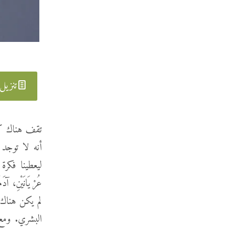
تنزيل
تقف هناك كما
أنه لا توجد 
عُرْيَانَيْنِ، آ
لم يكن هناك 
البشري. ومع 