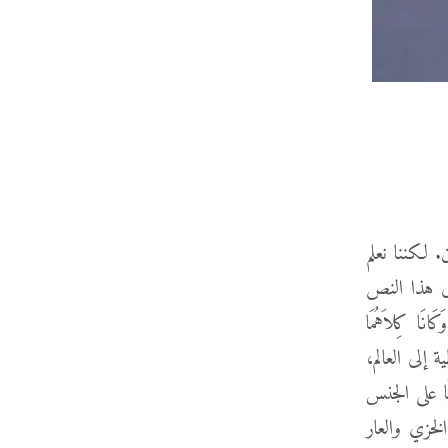
 لكننا نعلم
لى هذا النص
التنا قبل بؤس الخطية. نقرأ في الإصحاح 2 والآية 25: "وَكَانَا كِلاَهُمَا
طية إلى العالم،
ا على الجنس
لخزي والعار