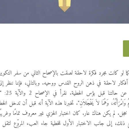
 لو كانت مجرد فكرة لاحقة لصقت بالإصحاح الثاني من سفر التكوين.
أفكار لاحقة في ذهن الروح القدس ووحيه. وبالتالي، فإننا ننظر إ
ليعطينا فكرة عن ح
دَمُ وَامْرَأَتُهُ، وَهُمَا لاَ يَخْجَلاَنِ". تخبرنا هذه الآية أنه قبل أن تدخل الخ
خجل. لم يكن هناك عار. كان اختبار الخزي غير معروف تمامًا وغريبً
ذلك، إلى جانب الاختبار الأول للخطية جاء العبء المروِّع لثقل ا