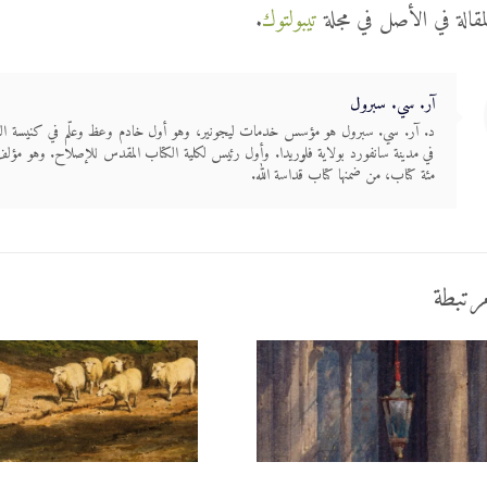
مقالة في الأصل في مجلة
تيبولتوك
.
آر. سي. سبرول
د. آر. سي. سبرول هو مؤسس خدمات ليجونير، وهو أول خادم وعظ وعلّم في كنيسة ال
في مدينة سانفورد بولاية فلوريدا. وأول رئيس لكلية الكتاب المقدس للإصلاح. وهو مؤ
مئة كتاب، من ضمنها كتاب قداسة الله.
رتبطة