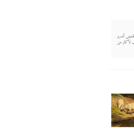
قديس أندرو
لف لأكثر من