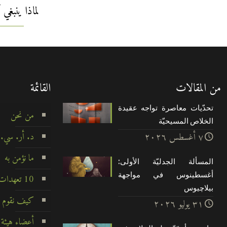
لماذا ينبغي
من المقالات
القائمة
تحدّيات معاصرة تواجه عقيدة
من نحن
الخلاص المسيحيّة
د. أر. سي.
۷ أغسطس ۲۰۲٦
ما نؤمن به
المسألة الجدليّة الأولى:
أغسطينوس في مواجهة
10 تعهدات لا تتزعزع
بيلاچيوس
كيف نقوم ب
۳۱ يوليو ۲۰۲٦
أعضاء هيئة 