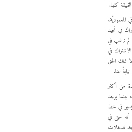
لخليقة كلها.
لمعموديَّة،
اك في تمجيد
 لم نرغب في
الاشتراك في
ا نملك الحق
ابةً عنا.
دة من أكثر
ه بينما يوجد
 يسير في خط
 أنه حتى في
وجد تدخلات