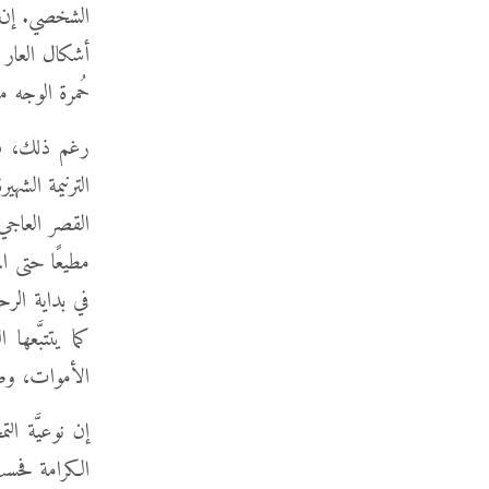
الشخصي. إن ا
أشكال العار 
حُمرة الوجه من
رغم ذلك، فقد 
القصر العاجي
مطيعًا حتى ا
في بداية الرح
كما يتتبَّعه
الأموات، وص
إن نوعيَّة ال
الكرامة فحسب،