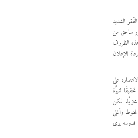
فْقر الشديد
عور ساحق من
ي هذه الظروف
عاة للإعلان
نتصاره على
قًا لنبوَّة
ه مخزيًا، لكن
حنوط وأغلى
ع قدوسه يرى