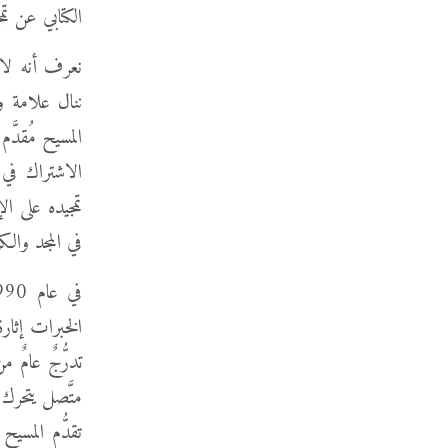
الكتابي عن تمج
نعرف أنه لا 
ننال علامة و
المسيح مُقدّ
الاشتراك في 
تمجيده على ا
في المجد والكر
في عام 1990، كَتبْت كتابًا بعنوان
الخبرات إثارة
تدرُّجٌ عامٌ
متَّصل يتحرك
تقدُّم المس