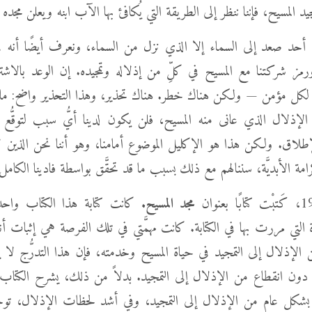
يد المسيح، فإننا ننظر إلى الطريقة التي يُكافئ بها الآب ابنه ويعلن مجده ل
أحد صعد إلى السماء إلا الذي نزل من السماء، ونعرف أيضًا أنه في ا
رمز شركتنا مع المسيح في كلِّ من إذلاله وتمجيده. إن الوعد بالاشتر
َم لكل مؤمن — ولكن هناك خطر. هناك تحذير، وهذا التحذير واضح: ما
الإذلال الذي عانى منه المسيح، فلن يكون لدينا أيُّ سبب لتوقُّع 
لإطلاق. ولكن هذا هو الإكليل الموضوع أمامنا، وهو أننا نحن الذين ل
امة الأبديَّة، سننالهم مع ذلك بسبب ما قد تحقَّق بواسطة فادينا الكامل ني
مجد المسيح.
كانت كتابة هذا الكتاب واح
 التي مررت بها في الكتابة. كانت مهمَّتي في تلك الفرصة هي إثبات أن
 من الإذلال إلى التمجيد في حياة المسيح وخدمته، فإن هذا التدرُّج لا
 دون انقطاع من الإذلال إلى التمجيد. بدلاً من ذلك، يشرح الكتاب
يح بشكل عام من الإذلال إلى التمجيد، وفي أشد لحظات الإذلال، ت