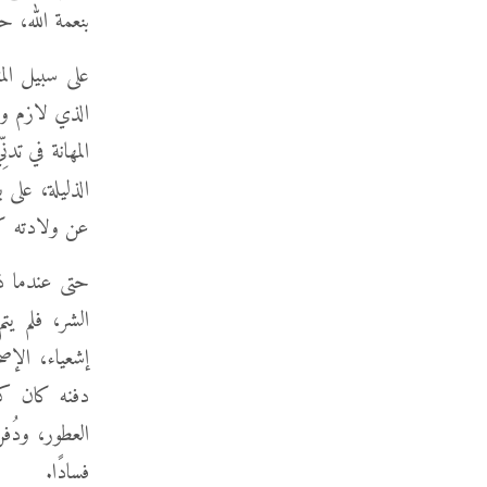
بنعمة الله، حي
على سبيل الم
الذي لازم ول
المهانة في تد
الذليلة، على
عن ولادته ك
حتى عندما ذ
الشر، فلم يت
دفنه كان كر
العطور، ودُف
فسادًا.