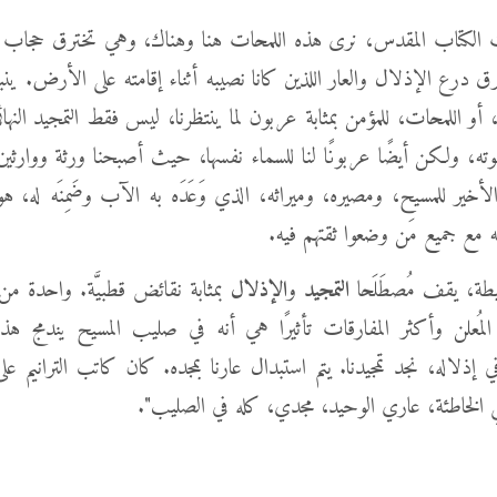
لكتاب المقدس، نرى هذه اللمحات هنا وهناك، وهي تخترق حجاب عباء
رق درع الإذلال والعار اللذين كانا نصيبه أثناء إقامته على الأرض. ين
أو اللمحات، للمؤمن بمثابة عربون لما ينتظرنا، ليس فقط التمجيد النها
ه، ولكن أيضًا عربونًا لنا للسماء نفسها، حيث أصبحنا ورثة ووارثين
خير للمسيح، ومصيره، وميراثه، الذي وَعَدَه به الآب وضَمِنَه له، هو
ه مع جميع مَن وضعوا ثقتهم فيه.
سيطة، يقف مُصطَلَحا
التمجيد
و
الإذلال
بمثابة نقائض قطبيَّة. واحدة من
المُعلن وأكثر المفارقات تأثيرًا هي أنه في صليب المسيح يندمج هذ
 إذلاله، نجد تمجيدنا. يتم استبدال عارنا بمجده. كان كاتب الترانيم 
الخاطئة، عاري الوحيد، مجدي، كله في الصليب".