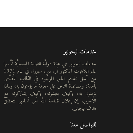
خدمات ليجونير
خدمات ليجونير هي هيئة دوليَّة للتلمذة المسيحيَّة أسَّسها
عالم اللاهوت الدكتور أر. سي. سبرول في عام 1971
من أجل تقديم الحق الموجود في الكتاب المُقدَّس
بأمانة، ومساعدة الناس على معرفة ما يؤمنون به، ولماذا
يؤمنون به، وكيف يعيشونه، وكيف يشاركونه مع
الآخرين. إن إعلان قداسة الله أمر أساسي لتحقيق
هدف ليجونير.
للتواصل معنا