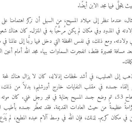
ث يتجلَّى فيها مجد الابن أيضًا.
ثال، عندما ننظر إلى ميلاد المسيح، من السهل أن نركز اهتمامنا على ال
ادته في المذود وفي مكان لم يكن مُرحَّبًا به في المنزل. كان هناك ش
نِّي ولادته. ومع ذلك، في نفس اللحظة التي دخل فيها ربُّنا إلى عالمنا ف
 بعد مسافة قصيرة فقط، انفجرت السماوات ببهاء مجد الله أمام أعين الر
ملك.
هب إلى الصليب، في أشد لحظات إذلاله، كان لا يزال هناك لمحة لا
م إلقاء جسده في مقلب النفايات خارج أورشليم؛ بدلاً من ذلك، تحقي
إشعياء، الإصحاح 53، تم وضع جسد المسيح بعناية في قبر رجل غني. كان موت
امةً عظيمةً من حيث العادات القديمة. فقد تعطَّر جسده بأطيب ال
ن في مكان كريم. لذلك، فإن الله في وسط آلام عبده المطيع، لم يَدَ