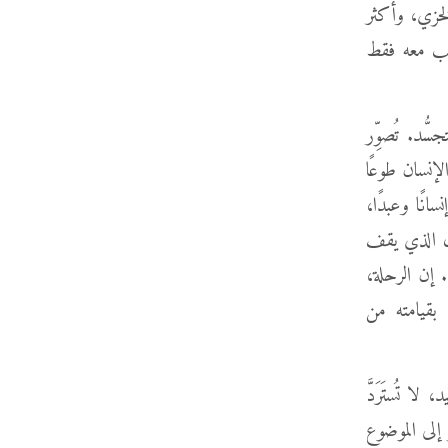
لخزي، وأكثر
جلب معه فقط
ُّد. تُصوِّر
 تَرَك ابن الإنسان طوعًا
نًا وعبدًا،
ال الذي يقف
. إن الرحلة،
 بقيامته من
ا تُستَرَدَّ
 إلى الموضوع