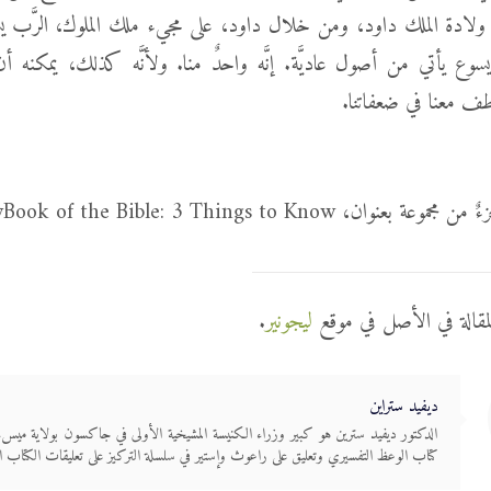
ادة الملك داود، ومن خلال داود، على مجيء ملك الملوك، الرَّب ي
. يسوع يأتي من أصول عاديَّة. إنَّه واحدٌ منا. ولأنَّه كذلك، يمكنه
طف معنا في ضعفاتنا.
عنوان، EveryBook of the Bible: 3 Things to Know
لمقالة في الأصل في موقع
ليجونير
.
ديفيد ستراين
الدكتور ديفيد سترين هو كبير وزراء الكنيسة المشيخية الأولى في جاكسون بولاية ميس
كتاب الوعظ التفسيري وتعليق على راعوث وإستير في سلسلة التركيز على تعليقات الكتاب 