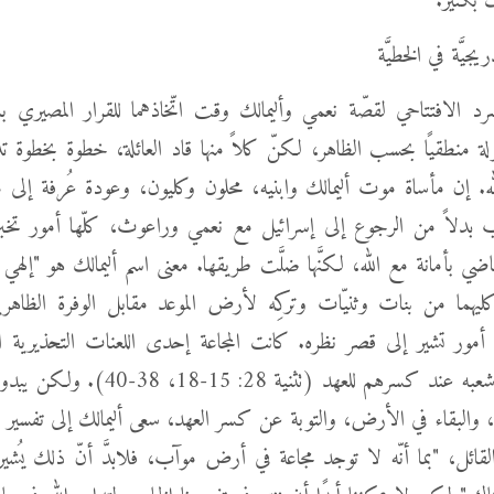
 بكثير.
جيَّة في الخطيَّة
ّرد الافتتاحي لقصّة نعمي وأليمالك وقت اتّخاذهما للقرار المصيري با
ة منطقيًا بحسب الظاهر، لكنّ كلاً منها قاد العائلة، خطوة بخطوة تدري
. إن مأساة موت أليمالك وابنيه، محلون وكليون، وعودة عُرفة إلى 
ب بدلاً من الرجوع إلى إسرائيل مع نعمي وراعوث، كلّها أمور تخبر
ي بأمانة مع الله، لكنَّها ضلَّت طريقها. معنى اسم أليمالك هو "إلهي
كليهما من بنات وثنيّات وتركِه لأرض الموعد مقابل الوفرة الظاه
أمور تشير إلى قصر نظره. كانت المجاعة إحدى اللعنات التحذيرية ال
بإرسالها على شعبه عند كسرهم للعهد (تثنية 28: 
له، والبقاء في الأرض، والتوبة عن كسر العهد، سعى أليمالك إلى تفسير ال
لقائل، "بما أنّه لا توجد مجاعة في أرض موآب، فلابدَّ أنّ ذلك يُشي