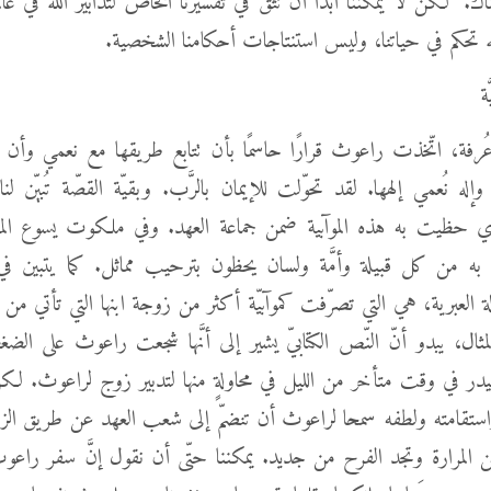
هناك." لكن لا يمكننا أبدًا أن نثق في تفسيرنا الخاص لتدابير الله في عا
له تحكم في حياتنا، وليس استنتاجات أحكامنا الشخصية.
ة
فة، اتّخذت راعوث قرارًا حاسمًا بأن تتابع طريقها مع نعمي وأ
وإله نُعمي إلهها. لقد تحوّلت للإيمان بالرَّب. وبقيّة القصّة تُبيّن ل
ي حظيت به هذه الموآبية ضمن جماعة العهد. وفي ملكوت يسوع المس
 به من كل قبيلة وأمَّة ولسان يحظون بترحيب مماثل. كما يتبين في ا
ة العبرية، هي التي تصرّفت كموآبيّة أكثر من زوجة ابنها التي تأتي من خلفي
مثال، يبدو أنّ النّص الكتابيّ يشير إلى أنَّها شجعت راعوث على الض
لبيدر في وقت متأخر من الليل في محاولةٍ منها لتدبير زوج لراعوث. لكن
، واستقامته ولطفه سمحا لراعوث أن تنضمّ إلى شعب العهد عن طريق الزو
 المرارة وتجد الفرح من جديد. يمكننا حتّى أن نقول إنَّ سفر راعو