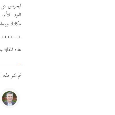
ليحرص على ول
العبد المتألم
مكاننا، ويتعا
+++++++
هذه المقالة جزءٌ من مجموعة ب
تم نشر هذه ا