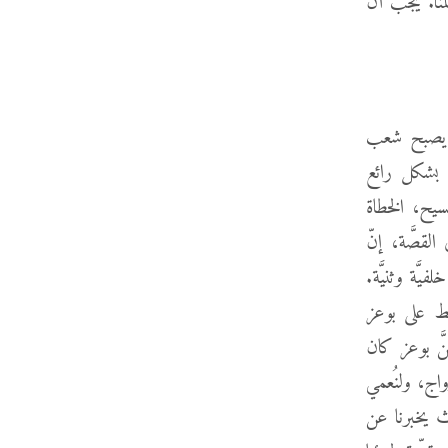
لمنا. يجب أن
ن يصبح شعب
نا بشكل رائع
يح، الخطاة
لقصَّة، إنّ
َّة وثنيَّة.
غط على بوعز
َّ بوعز كان
اج، ولنُعمي
ث يخبرنا عن