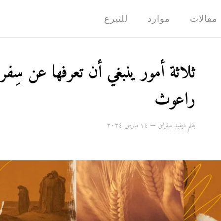
مقالات
موارد
للتبرع
ثلاثة أمور ينبغي أن تعرفها عن سِفر
راعوث
بقلم
ديفيد ستراين
—
۱٤ مارس ۲۰۲٤