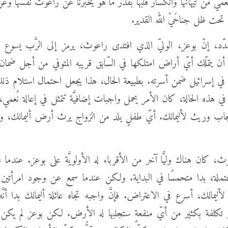
ي من تَيهانها وانكسار قلبها بقدر ما هو يخبرنا عن راعوث نفسها وعن 
حت ظل جناحَيْ الله القدير.
ّد، إنّ بوعز، الوليّ الذي افتدى راعوث، يرمز إلى الرَّب يسوع 
أن يتملّك أيّ أراض امتلكها في السّابق قريبه المتوفي من أجل ضما
ي إسرائيل ضمن أسرته. بطبيعة الحال، هذا يجعل احتمال استلام ذلك 
في هذه الحالة، كان الأمر يحمل واجبات إضافيَّة تتمثل في إعالة نُعمي
ب وريث لأليمالك. أيّ طفلٍ يلد من الزواج يرث أرض أليمالك، ولا
ث، كان هناك وليًّا آخر من الأقرباء له الأولويَّة على بوعز. عندما ع
حتملة، بدا متحمسًا في البداية. ولكن عندما سمع عن وجود امرأتي
أليمالك، أسرع في الاعتراض. فإنَّ واجبه تجاه عائلة أليمالك بدا أنّ
تكلفة بكثير من أيّ منفعةٍ ستجلبها له الأرض. لكن بوعز لم يكن 