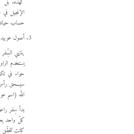
كهذه. بل كان
الإنجيل في س
حساب حياته 
أصول عوبيد غي
ينتهي السِّف
يستخدم الراوي
سيسحق رأس ال
الله (اسم عوبي
بدأ سِفر راع
كانت تتحقّق ف