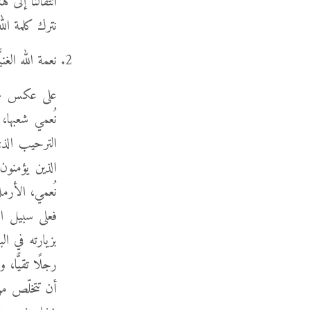
انتقالنا إلى 
نترك كلمة ال
نعمة الله الغنيَّ
على عكس عُر
نُعمي شعبها، 
الترحيب الذ
الذين يؤمنون
نُعمي، الأرمل
فعلى سبيل ال
بزيارته في ا
رجلًا تقيًّا
أن تتخلّص من