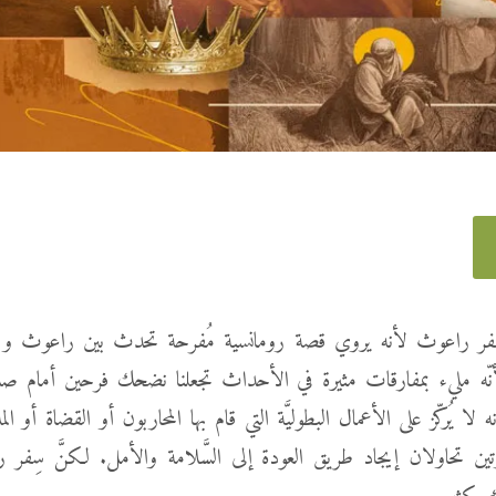
فر راعوث لأنه يروي قصة رومانسية مُفرحة تحدث بين راعوث وب
أنّه مليء بمفارقات مثيرة في الأحداث تجعلنا نضحك فرحين أمام صلا
نه لا يُركّز على الأعمال البطوليَّة التي قام بها المحاربون أو القضاة أو ا
تين تحاولان إيجاد طريق العودة إلى السَّلامة والأمل. لكنَّ سِفر را