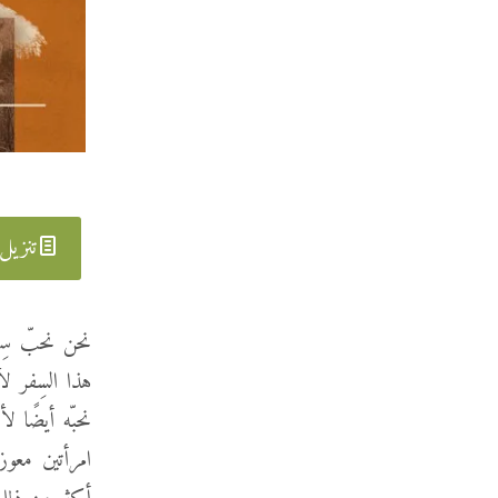
تنزيل
نحن نحبّ سِ
هذا السِفر ل
نحبّه أيضًا لأ
امرأتين معوز