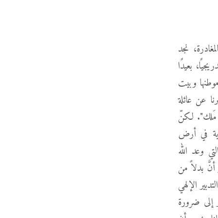
لمغادرة، نجد
جيًا، بعيدًا
موطنها وبيت
نا عن عائلة
 مَلك". لكنّ
رية في أرض
تي وعد الله
15-18، 38-40). ولكن يبدو أنَّ بدلاً من
تدبير الإلهي
ر إلى ضرورة