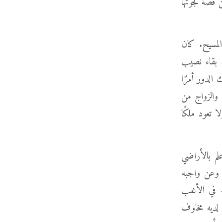
قصّة لجوئها
المسيح. كان
ن بقاء نصيب
الدور أمرًا
، والزواج من
 تعود ملكًا
لم بالأراضي
ن وعن واجبه
َه في الأغلب
لديه مخاوف