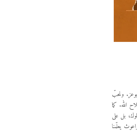
وعز. ونحبّ
ح الله. كما
لملوك، بل على
عوث يعلّمنا