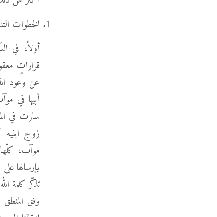
أكثر من ذلك
الخطوات التدري
أولاً، في الس
قراراتٍ معقول
عن وعود الله
أبيها في موآ
سارت في الماض
زواج ابنيه 
موآب، كلّها 
تذكّر كلمة ال
وفق المنطق ا