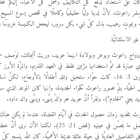
 على استعداد لدفع كلّ التكاليف وتحمُّل كلّ الأعباء. إليكم ل
ِفر راعوث، لأنَّ لدينا وليًّا حقيقيًا وكاملًا في شخص يسوع المسيح
وبموتٍ رهيب، بذل كلّ شيء بكل سرور، ليجعل الكنيسة عروسًا له
ر الاستثنائيَّة
ر بزواج راعوث وبوعز وبولادة ابنهما عوبيد، وريث أليمالك. لوَصف
 عبارة قد تمَّ استخدامها مرَّتين فقط في العهد القديم، والمرَّة الأبرز 
حواء في تكوين 3: 16. كانت حوّاء ستحبل وتلد أطفالًا بالأوجاع، لكنَّ 
حيَّة. يتمّ تصوير راعوث كحواء الجديدة، وابنها كابن الموعد الذي 
د يعني "الخادم"). ونقرأ أنَّ عوبيد هو والدُ يسَّى، ويسَّى والد داود.
وث بتحديد زمان حصول الحدث في أيَّام القضاة، عندما لم يكن هنا
كلّ واحد يعمل ما يَحسُن في عينيه (قض 21: 25). لكننا الآن 
ي التفاصيل العاديَّة في حياة عائلة عديمة الأهميَّة. كان الله ينسج كلّ ا