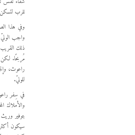
شفاء نفس نعم
للرب لتسكن ت
وفي هذا الصد
واجب الوليّ 
ذلك القريب ف
مُربحًا. لكن 
راعوث، وإنجا
للوليّ.
في سِفر راعو
والأملاك الم
بتوفير وريث ل
سيكون أكثر 