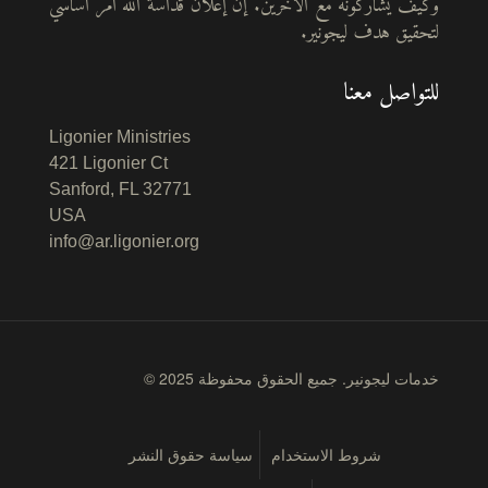
وكيف يشاركونه مع الآخرين. إن إعلان قداسة الله أمر أساسي
لتحقيق هدف ليجونير.
للتواصل معنا
Ligonier Ministries
421 Ligonier Ct
Sanford, FL 32771
USA
info@ar.ligonier.org
© 2025 خدمات ليجونير. جميع الحقوق محفوظة
شروط الاستخدام
سياسة حقوق النشر