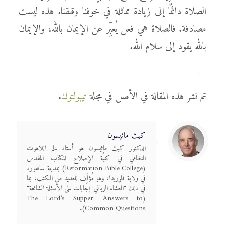
الصلاة دائمًا إلى زيادة مماثلة في خوفنا وقلقنا. هذه ليست
مصادفة. فالصلاة هي فعل يُعبِّر عن الإيمان بالله، والإيمان
بالله يقود إلى سلام الله.
تم نشر هذه المقالة في الأصل في مجلة
تيبولتوك
.
كيث ماثيسون
الدكتور كيث ماثيسون هو أستاذ علم اللاهوت
النظامي في كليَّة الإصلاح للكتاب المقدس
(Reformation Bible College) بمدينة سانفورد
في ولاية فلوريدا، وهو مُؤلِّف للعديد من الكتب، بما
في ذلك "العشاء الرباني: إجابات على الأسئلة الشائعة"
(The Lord’s Supper: Answers to
Common Questions).