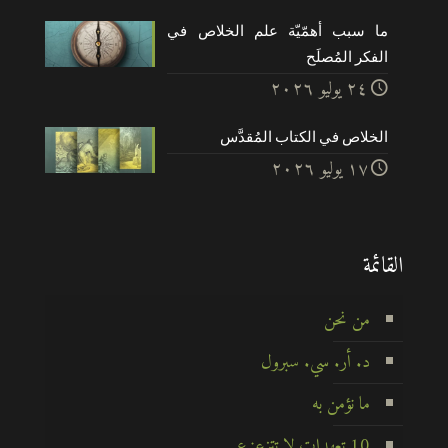
ما سبب أهمّيّة علم الخلاص في
الفكر المُصلَح
۲٤ يوليو ۲۰۲٦
الخلاص في الكتاب المُقدَّس
۱۷ يوليو ۲۰۲٦
القائمة
من نحن
د. أر. سي. سبرول
ما نؤمن به
10 تعهدات لا تتزعزع