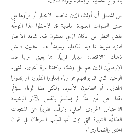
بالألواح الخشبيَّة أو إخلاء وترك المكان.
من المحتمل أن أولئك الذين شاهدوا الأخبار أو قرأوها على
مدى السنوات العديدة الماضية قد لاحظوا هذا التوجُّه
بغض النظر عن المكان الذي يعيشون فيه. شاهد الأخبار
لفترة طويلة بما فيه الكفاية وسينشأ هذا الحديث داخل
ذهنك: "الاقتصاد سينهار قريبًا، مما يعيق حربنا ضد
الإرهابيِّين الذين هم على وشك مهاجمتنا مرة أخرى. الشيء
الوحيد الذي قد يوقفهم هو وباء إنفلونزا الطيور، أو إنفلونزا
الخنازير، أو الطاعون الأسود، ولكن هذا الوباء سيؤثِّر
فقط على مَن منَّا لم يستسلم بالفعل للآثار الوخيمة
للاحتباس الحراري العالمي. وترقَّب تقريرًا عن المنتجات
الغذائيَّة الشهيرة التي ثبت أنها تسبِّب السرطان في فئران
المختبر والشمبانزي".