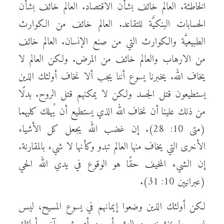
الخاطئة. العالم خائف بشأن الاقتصاد. العالم خائف بشأن
الحسابات البنكيَّة للتقاعد. العالم خائف من الكوارث
الطبيعيَّة والكوارث التي من صنع الإنسان. العالم خائف
من الارهاب والعالم خائف من المرض. ولكن العالم لا
يخاف الله. يخبرنا يسوع أننا يجب ألا نخاف أولئك الذين
يستطيعون قتل الجسد ولكن لا يمكنهم قتل الروح. بدلًا
من ذلك علينا أن نخاف الله الذي يستطيع أن يُهلك كليهما
(متى 10: 28). إن غضب الله يجعل كل الأشياء
الأخرى التي يخاف منها العالم تبدو وكأنها لا شيء بالمقارنة.
إن الشيء المخيف حقًا هو الوقوع في يدي الله الحي
(عبرانيين 10: 31).
لكن أولئك الذين وضعوا إيمانهم في يسوع المسيح، ليس