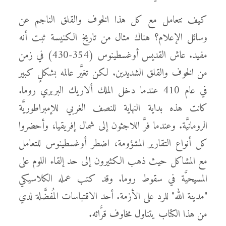
كيف نتعامل مع كل هذا الخوف والقلق الناجم عن
وسائل الإعلام؟ هناك مثال من تاريخ الكنيسة ثبت أنه
مفيد. عاش القديس أوغسطينوس (354-430) في زمن
من الخوف والقلق الشديدين. لكن تغيَّر عالمه بشكلٍ كبير
في عام 410 عندما دخل الملك ألاريك البربري روما.
كانت هذه بداية النهاية للنصف الغربي للإمبراطوريَّة
الرومانيَّة. وعندما فرَّ اللاجئون إلى شمال إفريقيا، وأحضروا
كل أنواع التقارير المشؤومة، اضطر أوغسطينوس للتعامل
مع المشاكل حيث ذهب الكثيرون إلى حد إلقاء اللوم على
المسيحيَّة في سقوط روما. وقد كتب عمله الكلاسيكي
"مدينة الله" للرد على الأزمة. أحد الاقتباسات المُفضَّلة لدي
من هذا الكتاب يتناول مخاوف قرَّائه.