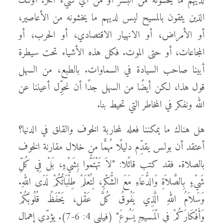
لديهم ما يخشونه من البشر أو من أي شيء آخر. أولئك
الذين يثقون بالمسيح ليس لديهم ما يخشونه من الأعاصير،
أو الأمراض، أو الانهيار الاقتصادي، أو الحرب، أو
المجاعات، أو حتى الموت. فكل هذه الأشياء تحت سيطرة
أبينا صاحب السيادة في السماوات. بالطبع، من السهل
قول هذا، لكن أيضًا من السهل جدًا أن نحوِّل أعيننا عن
الله ونفكر في المخاطر التي تحيط بنا.
هل هناك ما يمكننا فعله لمحاربة الخوف والقلق في الدنيا؟
أعتقد أن بولس يقدِّم دليلًا مُهمًّا من خلال مقارنة الخوف
بالصلاة. فقد كتب قائًلا: "لاَ تَهْتَمُّوا بِشَيْءٍ، بَلْ فِي كُلِّ
شَيْءٍ بِالصَّلاَةِ وَالدُّعَاءِ مَعَ الشُّكْرِ، لِتُعْلَمْ طِلْبَاتُكُمْ لَدَى اللهِ.
وَسَلاَمُ اللهِ الَّذِي يَفُوقُ كُلَّ عَقْل، يَحْفَظُ قُلُوبَكُمْ
وَأَفْكَارَكُمْ فِي الْمَسِيحِ يَسُوعَ" (فيلبي 4: 6-7). يؤدِّي إهمال