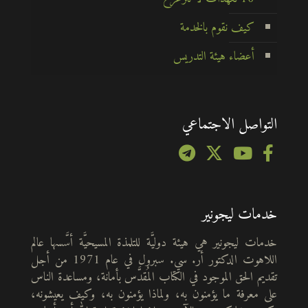
كيف نقوم بالخدمة
أعضاء هيئة التدريس
التواصل الاجتماعي
خدمات ليجونير
خدمات ليجونير هي هيئة دوليَّة للتلمذة المسيحيَّة أسَّسها عالم
اللاهوت الدكتور أر. سي. سبرول في عام 1971 من أجل
تقديم الحق الموجود في الكتاب المُقدَّس بأمانة، ومساعدة الناس
على معرفة ما يؤمنون به، ولماذا يؤمنون به، وكيف يعيشونه،