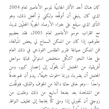
كان هناك أحد الآثار الجانبيَّة لموسم الأعاصير لعام 2004
الذي كان ينبغي أن أتوقَّعه ولكني لم أفعل ذلك، وهو
التأثير الذي سيقع على خبراء الأرصاد الجويَّة المحليِّين لدينا.
مع اقتراب موسم الأعاصير لعام 2005، فقد بعضهم
عقولهم. إذا كان من الممكن السماح لي ببعض المُبالغة،
فمن الممكن صياغة تقرير الطقس النموذجي في ذلك العام
على هذا النحو: "تشكَّل منخفض استوائي قبالة سواحل
أفريقيا. من المحتمل أن يتحوَّل إلى إعصارٍ كبير. ومن
المحتمل أن يضربنا، وربما سنموت جميعًا". يبدو أن لهم هدفًا
واحدًا —وهو خلق حالة دائمة من الخوف والقلق. فتوقَّفت
عن المشاهدة بعد بضعة أسابيع من ذلك وطلبت من
زوجتي أن تخبرني إذا ومتى كنَّا بحاجة إلى تغليف النوافذ