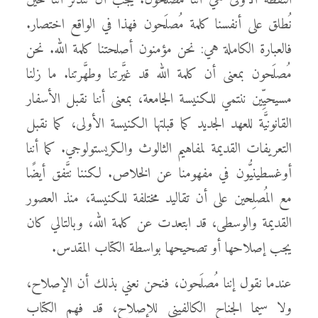
النقطة الأولى هي أننا مُصلَحون. يجب أن نتذكَّر أننا حين
نُطلق على أنفسنا كلمة مُصلَحون فهذا في الواقع اختصار.
فالعبارة الكاملة هي: نحن مؤمنون أصلحتنا كلمة الله. نحن
مُصلَحون بمعنى أن كلمة الله قد غيَّرتنا وطهَّرتنا. ما زلنا
مسيحيِّين ننتمي للكنيسة الجامعة، بمعنى أننا نقبل الأسفار
القانونيَّة للعهد الجديد كما قبلتها الكنيسة الأولى، كما نقبل
التعريفات القديمة لمفاهيم الثالوث والكريستولوجي. كما أننا
أوغسطينيُّون في مفهومنا عن الخلاص. لكننا نتَّفق أيضًا
مع المُصلِحين على أن تقاليد مختلفة للكنيسة، منذ العصور
القديمة والوسطى، قد ابتعدت عن كلمة الله، وبالتالي كان
يجب إصلاحها أو تصحيحها بواسطة الكتاب المقدس.
عندما نقول إننا مُصلَحون، فنحن نعني بذلك أن الإصلاح،
ولا سيما الجناح الكالفيني للإصلاح، قد فهم الكتاب