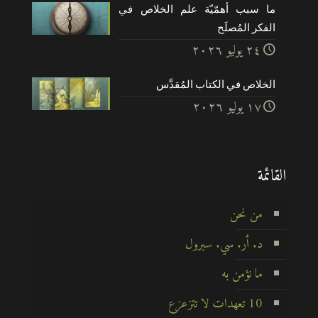
ما سبب أهمّيّة علم الخلاص في
الفكر المُصلَح
۲٤ يوليو ۲۰۲٦
الخلاص في الكتاب المُقدَّس
۱۷ يوليو ۲۰۲٦
القائمة
من نحن
د. أر. سي. سبرول
ما نؤمن به
10 تعهدات لا تتزعزع