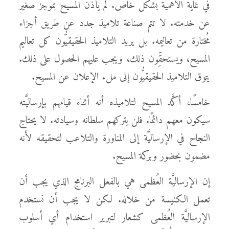
في غاية الأهميَّة بشكل خاص. لم يأذن المسيح بموجز صغير
عن خدمته. لا تتم صناعة تلاميذ جدد عن طريق أجزاء
مُختارة من تعاليمه. بل يريد التلاميذ الحقيقيُّون كل تعاليم
المسيح، ويستحقِّون ذلك، ويجب عليهم الحصول على ذلك.
يتوق التلاميذ الحقيقيُّون إلى ملء الإعلان عن المسيح.
خامسًا، أكَّد المسيح لتلاميذه أنه أثناء قيامهم بإرساليَّته
سيكون معهم دائمًا. فلن يتركهم سلطانه وسيادته. لا يحتاج
النجاح في الإرساليَّة إلى المناورة والتلاعب لتحقيقه لأنه
مضمون بحضور وبركة المسيح.
إن الإرساليَّة العُظمى هي بالفعل البرنامج الذي يجب أن
تعمل الكنيسة من خلاله. لكن لا يجب أن نستخدم
الإرساليَّة العُظمى كشعار لتبرير استخدام أي أسلوب