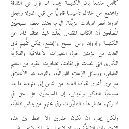
كالفن مقتنعًا بأن الكنيسة يجب أن تؤثِّر على الثقافة
والمجتمع من خلال تأسيسها قانونيًّا من قبل الدولة وبجعل
الدولة تحظر الديانات المزيَّفة. اليوم، يعتقد معظم المسيحيِّين
المُصلَحين أن الكتاب المقدس يُعلِّمنا شيئًا مختلفًا تمامًا عن
الكنيسة والدولة، وعن المسيح والمجتمع. يمكن تفُّهم قلق
العديد من المؤمنين حول التغييرات الأخلاقيَّة والفكريَّة
الكُبرى التي تحدث في ثقافتنا. تضافرت عقود من التعليم
العلماني، ووسائل الإعلام الليبراليَّة، والترفيه غير الأخلاقي
مع قوى أخرى لقيادة العديد من الناس إلى منهجيَّة ما بعد
مسيحيَّة للتفكير والعيش. إن المسيحيُّون على حق في
اداركهم لمخاطر هذه التطوُّرات وفى بحثهم عن بدائل ثقافيَّة.
ولكن يجب أن نكون حذرين ألا نخلط بين هذه
الاهتمامات الثقافيَّة ورسالة الإنجيل. فرسالة الإنجيل نفسها