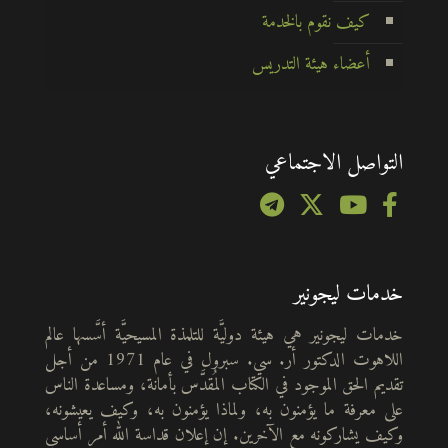
كيف نقوم بالخدمة
أعضاء هيئة التدريس
التواصل الاجتماعي
خدمات ليجونير
خدمات ليجونير هي هيئة دوليَّة للتلمذة المسيحيَّة أسَّسها عالم
اللاهوت الدكتور أر. سي. سبرول في عام 1971 من أجل
تقديم الحق الموجود في الكتاب المُقدَّس بأمانة، ومساعدة الناس
على معرفة ما يؤمنون به، ولماذا يؤمنون به، وكيف يعيشونه،
وكيف يشاركونه مع الآخرين. إن إعلان قداسة الله أمر أساسي