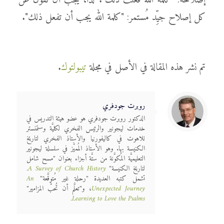
إصلاحه: "كلمة الله فعلت ذلك". لذا، يجب أن نقول عن
كل إصلاح جيِّد مُستمر: "كلمة الله يجب أن تفعل ذلك".
تم نشر هذه المقالة في الأصل في مجلة
تيبولتوك
.
روبرت جودفري
الدكتور روبرت جودفري هو عضو هيئة التدريس في
خدمات ليجونير والرئيس الفخري لكليَّة وستمنستر
للاهوت في كاليفورنيا والأستاذ الفخري لتاريخ
الكنيسة بها. وهو الأستاذ المُميَّز في سلسلة ليجونير
التعليميَّة المُكوَّنة من ستَّة أجزاء بعنوان "مسح شامل
لتاريخ الكنيسة"
A Survey of Church History
.
تشمل كتبه العديدة "رحلة غير مُتوقَّعة"
An
Unexpected Journey
، و"تعلَّم أن تُحبَّ المزامير"
.
Learning to Love the Psalms