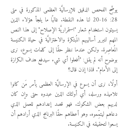
يوضِّح الفحص الدقيق للإرساليَّة العظمى المذكورة في متى
28: 16-20 لنا هذه النقطة. غالبًا ما يلجأ هؤلاء الذين
يسيئون استخدام شعار "استمراريَّة الإصلاح" إلى هذا النص
المهم لتبرير أساليبهم المُبتكرة والاختزاليَّة في حياة الكنيسة
المُعاصِرة. ولكن عندما ننظر حقًا إلى كلمات يسوع، نرى
بوضوح أنه لم يقل: "أفعلوا أي شيء سيدفع هدف الكرازة
إلى الأمام". فماذا إذن قال؟
أولًا، نرى أن يسوع في الإرساليَّة العظمى يأمر مَن كانوا
تلاميذه ورسله، أي أولئك الذين عبدوه حتى وإن كان
لديهم بعض الشكوك. فهو قصد إعدادهم للعمل الذي
دعاهم ليتمِّموه. وهو أعطاهم حقًا البرنامج الذي أرادهم أن
يسعوا لتحقيقه في الكنيسة.