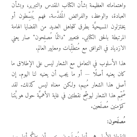
واهتماماته العظيمة بشأن الكتاب المقدس والتبرير، وبشأن
العبادة، والوعظ، والفرائض المُقدَّسة. فهم يُبسِّطون أو
يختزلون المسيحيَّة بطرق تتجاهل العديد من القضايا الهامة
المرتبطة بالحق الكتابي. فتعبير "دائمًا مُصلِحون" صار يعني
الازدياد في التوافق مع مُتطلِّبات ومعايير العالم.
هذا الأسلوب في التعامل مع الشعار ليس على الإطلاق ما
كان يعنيه أصلًا — أو ما يجب أن يعنيه لنا اليوم. إن
أصل هذا الشعار مُبهم، ولكن معناه ليس كذلك. لقد
صُمِّم هذا الشعار ليوضِّح نقطتين في غاية الأهميَّة حول هويَّتنا
كمؤمنين مُصلَحين.
مُصلَحون: