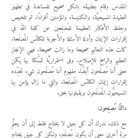
المقدس وقام بتطبيقه بشكل صحيح للمساعدة في تطهير
العقيدة المسيحيَّة، والكنيسة، والمؤمنين أفرادًا. تم تلخيص
وحِفظ الأفكار العظيمة للمُصلِحين عن كلمة الله في
إقرارات الإيمان وأدلة الأسئلة والأجوبة للكنائس المُصلَحة.
كانت هذه التعاليم صحيحة وما زالت صحيحة. فهي الإنجاز
العظيم والراسخ للإصلاح. وفى استمراريَّة تمسُّكنا بها يكمن
معنى أننا مُصلَحون أيضًا. مفهوم أننا مُصلَحون شيء تحدِّده
إقرارات إيمان الكنائس المُصلَحة، والتي ما زال يؤمن بها
المسيحيُّون المُصلَحون ويقبلونها بحق.
دائمًا مُصلِحون
:
مع ذلك، ندرك أن كل جيل لا يحتاج فقط إلى أن يتعلَّم
مرة أخرى معنى أن يكون مُصلَح، ولكن كل جيل يحتاج