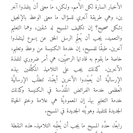
الأخبار السارة لكل الأمم. ولكن، ما معنى أن يتلمذوا آخر
ين، وهي طريقة آخري للسؤال ما معنى الوعظ بالإنجيل
بشكل صحيح؟ إن تكليف المسيح له شقين، وهما التعليم
والتعميد. يجب أن يُعلِّم الرسل الحق عن يسوع ليتلمذوا
آخرين. طبقًا للمسيح، إن خدمة الكنيسة من وعظ وتعليم،
خاصة ما يقوم به قادتها الرسميِّين، هي أمر ضروري لتلمذة
الآخرين. كذلك يجب على التلاميذ المُكلَّفين بهذه
الإرساليَّة أن يُعمِّدوا الآخرين أيضًا. تتطلَّب الإرساليَّة
العُظمى خدمة الفرائض المُقدَّسة في الكنيسة وكذلك
خدمة التعليم بها. إن المعموديَّة هي علامة وختم الحياة
الجديدة للتلميذ وهويَّته الجديدة في المسيح.
رابعًا، حدَّد المسيح ما يجب أن يُعلِّمه التلاميذ. هذه النقطة