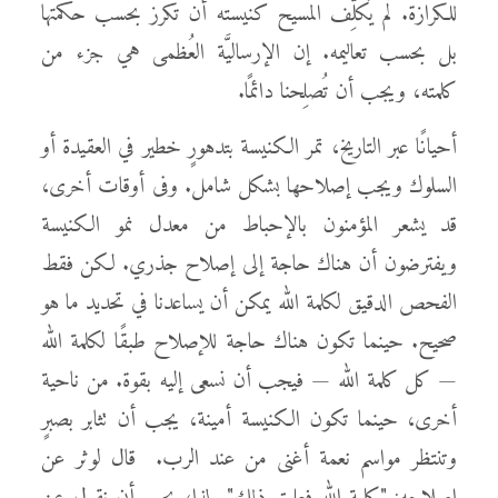
للكرازة. لم يُكلِّف المسيح كنيسته أن تكرز بحسب حكمتها
بل بحسب تعاليمه. إن الإرساليَّة العُظمى هي جزء من
كلمته، ويجب أن تُصلِحنا دائمًا.
أحيانًا عبر التاريخ، تمر الكنيسة بتدهورٍ خطير في العقيدة أو
السلوك ويجب إصلاحها بشكل شامل. وفى أوقات أخرى،
قد يشعر المؤمنون بالإحباط من معدل نمو الكنيسة
ويفترضون أن هناك حاجة إلى إصلاح جذري. لكن فقط
الفحص الدقيق لكلمة الله يمكن أن يساعدنا في تحديد ما هو
صحيح. حينما تكون هناك حاجة للإصلاح طبقًا لكلمة الله
— كل كلمة الله — فيجب أن نسعى إليه بقوة. من ناحية
أخرى، حينما تكون الكنيسة أمينة، يجب أن تثابر بصبرٍ
وتنتظر مواسم نعمة أغنى من عند الرب. قال لوثر عن