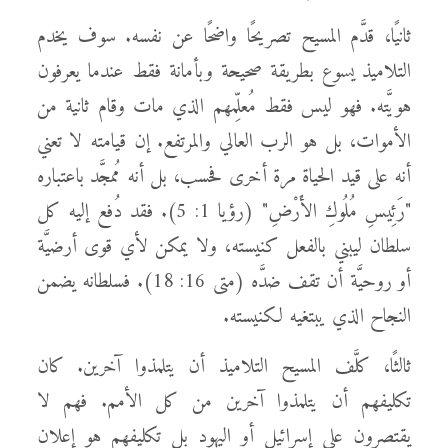
ثانيًا، قدَّم المسيح تصريحًا واضحًا عن نفسه. سوف يخدم
التلاميذ يسوع بطريقة صحيحة وبأمانة فقط عندما يعرفون
هويَّته. فهو ليس فقط مُعلِّمهم الذي مات وقام ثانية من
الأموات، بل هو الرب العالي والمرتفع. إن قيامته لا تعني
أنه على قيد الحياة مرة أخرى فحسب، بل أنه مُمجَّد باعتباره
"رَئِيسِ مُلُوكِ الأَرْضِ" (رؤيا 1: 5). فقد دُفع إليه كل
سلطان ليبني بالفعل كنيسته، ولا يمكن لأي قوى أرضيَّة
أو روحيَّة أن تقف ضدَّه (متى 16: 18). فسلطانه يضمن
النجاح الذي يبتغيه لكنيسته.
ثالثًا، كلَّف المسيح التلاميذ أن يتلمذوا آخرين. كان
تكليفهم أن يتلمذوا آخرين من كل الأمم. فهم لا
يقتصرون على إسرائيل أو اليهود بل تكليفهم هو إعلان