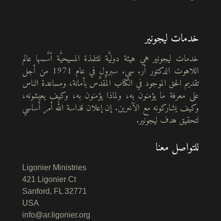
خدمات ليجونير
خدمات ليجونير هي هيئة دوليَّة للتلمذة المسيحيَّة أسَّسها عالم
اللاهوت الدكتور أر. سي. سبرول في عام 1971 من أجل
تقديم الحق الموجود في الكتاب المُقدَّس بأمانة، ومساعدة الناس
على معرفة ما يؤمنون به، ولماذا يؤمنون به، وكيف يعيشونه،
وكيف يشاركونه مع الآخرين. إن إعلان قداسة الله أمر أساسي
لتحقيق هدف ليجونير.
للتواصل معنا
Ligonier Ministries
421 Ligonier Ct
Sanford, FL 32771
USA
info@ar.ligonier.org