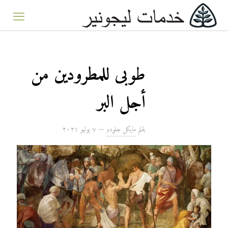
طوبى للمطرودين من
أجل البر
بقلم
مايكل جلودو
—
۷ يوليو ۲۰۲۱