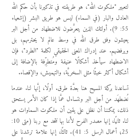
لتعبير "ملكوت الله"، هو طريقته في تذكيرنا بأن حكم الله
العادل والبار (في السماء) ليس هو طريق البشر (إشعياء
55: 9). أولئك الذين يتعرَّضون للاضطهاد من أجل البر
يعيشون وفق طرق الله في وسط عالم لا يحترمهم، بل
ويرفضهم. عند إدراك المعنى الحقيقي لكلمة "الطرد"، فإن
الاضطهاد سيأخذ أشكالًا عنيفة ومُتطرِّفة بالإضافة إلى
أشكال أكثر خبثًا مثل السخريَّة، والتهميش، والإقصاء.
تساعدنا بركة المسيح هنا بعدَّة طرق. أولًا، إنَّها لنا. عندما
نُضطهَد من أجل البر ونتساءل عمَّا إذا كان الأمر يستحق
ذلك، يمكننا أن نظل على يقين أن ملكوت السماوات هو
لنا. ثانيًا، إنها مصدر الفرح لأننا بها نتحد مع ربنا (متى 10:
25؛ أعمال الرسل 5: 41). ثالثًا، إنها علامة ترشدنا على