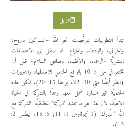
تنزيل
تبدأ التطويبات بتوجُّهات نحو الله –المساكين بالروح،
والحزانى، والودعاء، والجياع– ثم تنتقل إلى الاهتمامات
البشريَّة –الرحماء، والأنقياء، وصانعي السلام– قبل أن
تختتم في متى 5: 10 بالواقع الحتمي للاضطهاد والتعييرات
(انظر أيضًا متي 10: 22؛ يوحنا 15: 20). لكن هذه
الحتميَّة غير السارة تحمل معها وعدًا بالشركة في الحياة
الإلهيَّة، لأن هذا هو ما تعنيه "البركة" الحقيقيَّة: الشركة مع
الله "المُبارك" (1 تيموثاوس 1: 11؛ 6: 15؛ تيطس 2:
13).