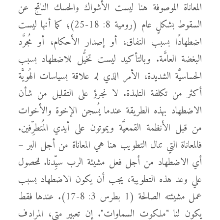
المعاناة الموصوفة هنا ليست الأشواك والحسك الناتج عن
السقوط بشكلٍ عام (رومية 8: 18-25)؛ كما أنها ليست
اضطهادًا بسبب النفاق، أو إصدار الأحكام، أو مُجرَّد
البغضة العامَّة. وبالتأكيد ليست تخيُّل للاضطهاد بسبب
الحساسيَّة الشديدة، الأمر الذي له علاقة بسياسات الهُويَّة
أكثر من تكلفة التلمذة. لا نجرؤ على التقليل من شأن
الاضطهاد بهذه الطريقة عندما يُسجن الإخوة والأخوات
من قبل الأنظمة القمعيَّة ويموتون على أيدي المُتطرِّفين.
فالمعاناة التي تنال التطويب هنا هي المعاناة من أجل البر –
أي الاضطهاد من أجل فعل مشيئة الرب سيِّدنا. للحصول
علي وعد هذه التطويبة، يجب أن يكون الاضطهاد بسبب
عمل مشيئته الصالحة (1 بطرس 3: 8-17). عندها فقط
يكون لنا "ملكوت السماوات". إن تعبير متى، المرادف