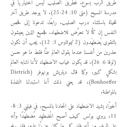
طريق الرب يسوع. فطريق الصليب ليس اختياريًّا في
مدرسة المسيح (متى 10: 24-25). لا يوجد طريق آخر
للحياة باستثناء درب الصليب. رابعًا، تدعونا إلى فحص
النفس إن كنَّا لا نتعرَّض للاضطهاد. فجميع الذين يعيشون
بالتقوى يُضطهَدون (2 تيموثاوس 3: 12). يجب أن نكون
حذرين من أنفسنا عندما يقول العالم عنَّا فقط ما هو حسن
(لوقا 6: 26). قد يكون غياب الاضطهاد لأننا نشابه العالم
بشكلٍ كبير. وكما قال ديتريش بونهوفر (Dietrich
Bonhoeffer)، قد يعني ذلك أننا استبدلنا التلمذة
بالمواطنة.
أخيرًا، يشهد الاضطهاد على اتحادنا بالمسيح. في فيلبي 3: 8-
11، يروي بولس كيف أصبح المُضطهِد مُضطهَدًا وأنه
على الرغم من أنه فقد كل ما كان عزيزًا عليه، فقد ربح