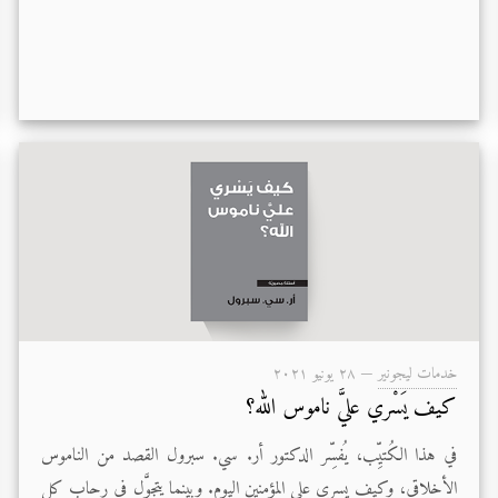
خدمات ليجونير
—
۲۸ يونيو ۲۰۲۱
كيف يَسْري عليَّ ناموس الله؟
في هذا الكُتيِّب، يُفسِّر الدكتور أر. سي. سبرول القصد من الناموس
الأخلاقي، وكيف يسري على المؤمنين اليوم. وبينما يتجوَّل في رحاب كل