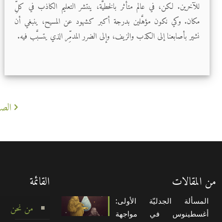
للآخرين. لكن، في عالم متأثر بالخطيَّة، ينتشر التعليم الكاذب في كلِّ
مكان. وكي نكون مؤهَّلين بدرجة أكبر كشهود عن المسيح، ينبغي أن
نشير بأصابعنا إلى الكذب والزيف، وإلى الضرر المدمِّر الذي يتسبَّب فيه.
الصف
من المقالات
القائمة
المسألة الجدليّة الأولى:
من نحن
أغسطينوس في مواجهة