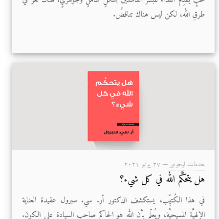
طرقِ الله، لكن ليس هناك تناقضٌ.
خدمات ليجونير
—
۲۷ يونيو ۲۰۲۱
هل يتحكَّم الله في كل شيء؟
في هذا الكُتيِّب، يستكشف الدكتور أر. سي. سبرول عقيدة العناية
الإلهيَّة المسيحيَّة، ويُعلِّم بأن الله هو الحاكم صاحب السيادة على الكون.