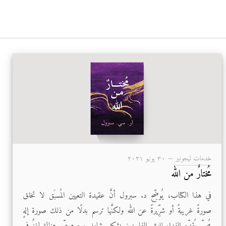
خدمات ليجونير
—
۳۰ يونيو ۲۰۲۱
مُختارٌ من الله
في هذا الكتاب، يُوضِّح د. سبرول أنَّ عقيدة التعيين المُسبَق لا تخلق
صورةً غريبةً أو شرِّيرةً عن الله ولكنَّها ترسم بدلًا من ذلك صورة إلهٍ
مُحبٍّ يُقدِّم الفداء للبشر الفاسدين بشكلٍ شاملٍ وجوهريٍّ. هناك لغزٌ في