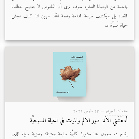
واحدة من الوصايا العشر، سوف نرى أن الناموس لا يفضح خطايانا
فقط، بل ويكشف طبيعة قداسة ونعمة الله، ويبين لنا كيف نعيش
حياة مُسرَّة له.
خدمات ليجونير
—
۲۳ مارس ۲۰۲۱
أدهَشَني الألم: دور الألم والموت في الحياة المسيحيَّة
يقدم د. سبرول هنا مشورة كتابيَّة سليمة ومتينة، وتعزية سواء للذين