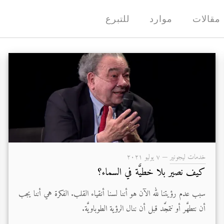
مقالات
موارد
للتبرع
خدمات ليجونير
—
۷ يوليو ۲۰۲۱
كيف نصير بلا خطيَّة في السماء؟
سبب عدم رؤيتنا لله الآن هو أننا لسنا أنقياء القلب. الفكرة هي أننا يجب
أن نتطهَّر أو نتمجَّد قبل أن ننال الرؤية الطوباويَّة.