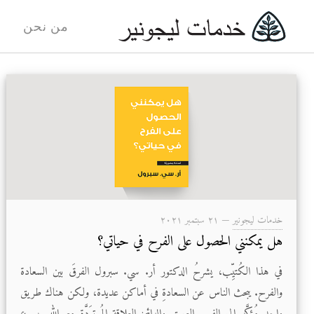
من نحن
خدمات ليجونير
—
۲۱ سبتمبر ۲۰۲۱
هل يمكنني الحصول على الفرح في حياتي؟
في هذا الكُتيِّب، يشرحُ الدكتور أر. سي. سبرول الفرقَ بين السعادة
والفرح. يبحث الناس عن السعادةِ في أماكن عديدة، ولكن هناك طريق
واحد مُؤكَّد إلى الفرحِ العميق والدائم: العلاقة المُسترَدَّة مع الله بيسوع