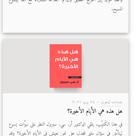
المسيح.
خدمات ليجونير
—
۲۹ يونيو ۲۰۲۱
هل هذه هي الأيام الأخيرة؟
في هذا الكُتيِّب، يلقي الدكتور أر. سي. سبرول النظر على نبوَّات يسوع
ليتأمَّل في سؤال مثير للجدل: هل نحن نعيش في الأيام الأخيرة؟ وقد