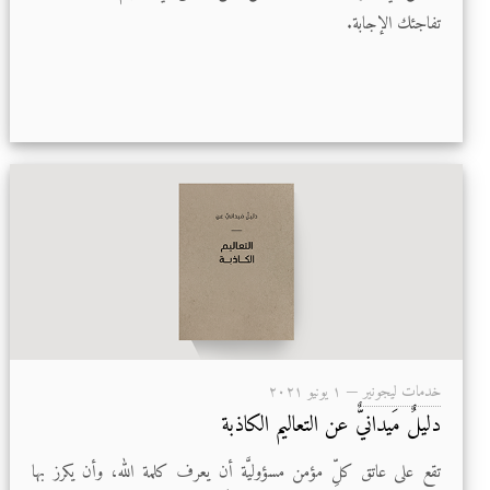
تفاجئك الإجابة.
خدمات ليجونير
—
۱ يونيو ۲۰۲۱
دليلٌ مَيدانيٌّ عن التعاليم الكاذبة
تقع على عاتق كلِّ مؤمن مسؤوليَّة أن يعرف كلمة الله، وأن يكرز بها