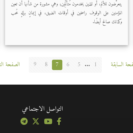
يتعرَّضون للألم، أو للذين يخدمون مُتألِّمين؛ وهي مشورة من شأنها أن تعين
المؤمنين على الوقوف راسخين في أوقات الضيق، في إيمانٍ بإلهٍ مُحب
وكذلك صالح أيضًا.
حة السابقة
1
...
5
6
7
8
9
الصفحة التا
التواصل الاجتماعي