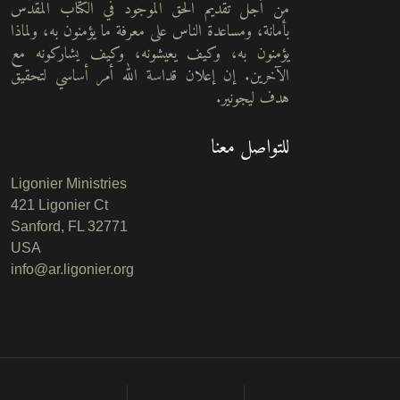
من أجل تقديم الحق الموجود في الكتاب المُقدَّس
بأمانة، ومساعدة الناس على معرفة ما يؤمنون به، ولماذا
يؤمنون به، وكيف يعيشونه، وكيف يشاركونه مع
الآخرين. إن إعلان قداسة الله أمر أساسي لتحقيق
هدف ليجونير.
للتواصل معنا
Ligonier Ministries
421 Ligonier Ct
Sanford, FL 32771
USA
info@ar.ligonier.org