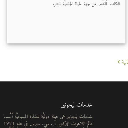
الكتاب المُقدَّس من جهة الحياة الجنسيَّة للبشر.
لية
خدمات ليجونير
خدمات ليجونير هي هيئة دوليَّة للتلمذة المسيحيَّة أسَّسها
عالم اللاهوت الدكتور أر. سي. سبرول في عام 1971