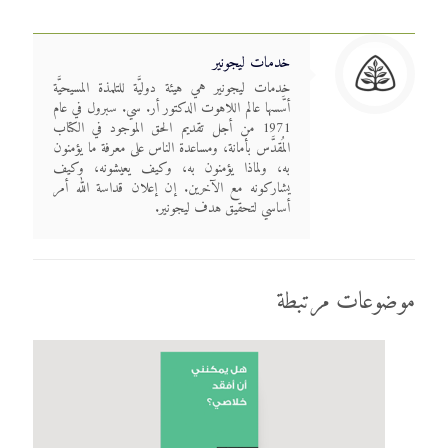
خدمات ليجونير
خدمات ليجونير هي هيئة دوليَّة للتلمذة المسيحيَّة
أسَّسها عالم اللاهوت الدكتور أر. سي. سبرول في عام
1971 من أجل تقديم الحق الموجود في الكتاب
المُقدَّس بأمانة، ومساعدة الناس على معرفة ما يؤمنون
به، ولماذا يؤمنون به، وكيف يعيشونه، وكيف
يشاركونه مع الآخرين. إن إعلان قداسة الله أمر
أساسي لتحقيق هدف ليجونير.
موضوعات مرتبطة