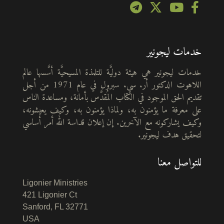
خدمات ليجونير
خدمات ليجونير هي هيئة دوليَّة للتلمذة المسيحيَّة أسَّسها عالم
اللاهوت الدكتور أر. سي. سبرول في عام 1971 من أجل
تقديم الحق الموجود في الكتاب المُقدَّس بأمانة، ومساعدة الناس
على معرفة ما يؤمنون به، ولماذا يؤمنون به، وكيف يعيشونه،
وكيف يشاركونه مع الآخرين. إن إعلان قداسة الله أمر أساسي
لتحقيق هدف ليجونير.
للتواصل معنا
Ligonier Ministries
421 Ligonier Ct
Sanford, FL 32771
USA