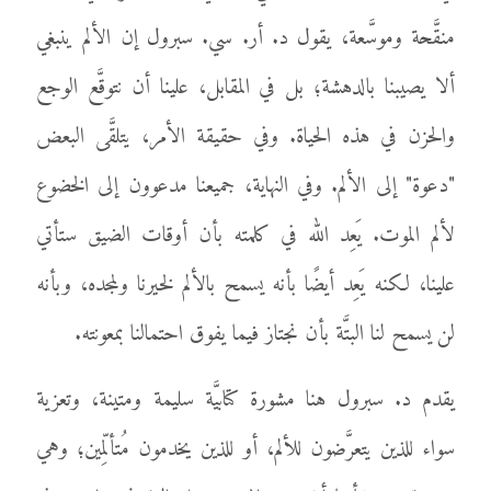
منقَّحة وموسَّعة، يقول د. أر. سي. سبرول إن الألم ينبغي
ألا يصيبنا بالدهشة؛ بل في المقابل، علينا أن نتوقَّع الوجع
والحزن في هذه الحياة. وفي حقيقة الأمر، يتلقَّى البعض
"دعوة" إلى الألم. وفي النهاية، جميعنا مدعوون إلى الخضوع
لألم الموت. يَعِد الله في كلمته بأن أوقات الضيق ستأتي
علينا، لكنه يَعِد أيضًا بأنه يسمح بالألم لخيرنا ولمجده، وبأنه
لن يسمح لنا البتَّة بأن نجتاز فيما يفوق احتمالنا بمعونته.
يقدم د. سبرول هنا مشورة كتابيَّة سليمة ومتينة، وتعزية
سواء للذين يتعرَّضون للألم، أو للذين يخدمون مُتألِّمين؛ وهي