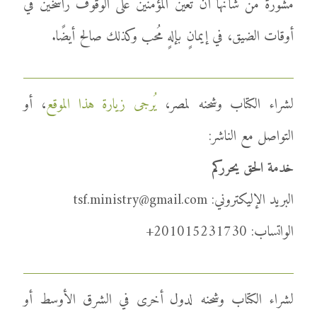
مشورة من شأنها أن تعين المؤمنين على الوقوف راسخين في
أوقات الضيق، في إيمانٍ بإلهٍ مُحب وكذلك صالح أيضًا.
لشراء الكتاب وشحنه لمصر،
يُرجى زيارة هذا الموقع
، أو
التواصل مع الناشر:
خدمة الحق يحرركم
البريد الإليكتروني: tsf.ministry@gmail.com
الواتساب: 201015231730+
لشراء الكتاب وشحنه لدول أخرى في الشرق الأوسط أو