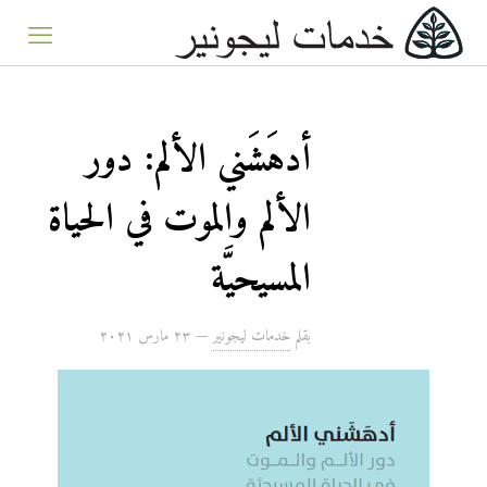
أدهَشَني الألم: دور
الألم والموت في الحياة
المسيحيَّة
بقلم
خدمات ليجونير
—
۲۳ مارس ۲۰۲۱