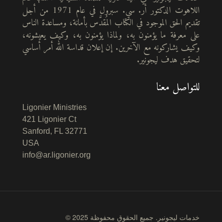
اللاهوت الدكتور أر. سي. سبرول في عام 1971 من أجل
تقديم الحق الموجود في الكتاب المُقدَّس بأمانة، ومساعدة الناس
على معرفة ما يؤمنون به، ولماذا يؤمنون به، وكيف يعيشونه،
وكيف يشاركونه مع الآخرين. إن إعلان قداسة الله أمر أساسي
لتحقيق هدف ليجونير.
للتواصل معنا
Ligonier Ministries
421 Ligonier Ct
Sanford, FL 32771
USA
info@ar.ligonier.org
© 2025 خدمات ليجونير. جميع الحقوق محفوظة