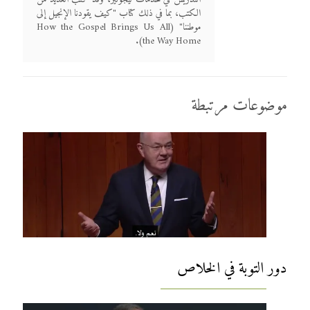
الكتب، بما في ذلك كتاب "كيف يقودنا الإنجيل إلى
موطننا" (How the Gospel Brings Us All
the Way Home).
موضوعات مرتبطة
دور التوبة في الخلاص