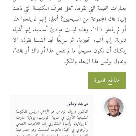
بعبارات النميمة التي نقولها. "هل تعرف الكنيسة التي ذهبنا
إليها، تلك المجموعة من المسيحيين؟ أتعلم، إنهم لم يفعلوا هذا
أو لم يفعلوا ذاك". وهذه ليست مبادئ أساسية. إنها أشياء
ثانوية. إنها أشياء تحيزية. ثم سريعًا نجد أنفسنا نقول: "لا
يمكنك أن تكون مسيحيًّا ما لم تفعل هذا أو ذاك أو تلك".
وتناول بولس هذا الدهاء والمكر.
مقاطع قصيرة
ديريك توماس
الدكتور ديريك توماس هو الراعي الرئيسي للكنيسة
المشيخيَّة الأولى في مدينة كولومبيا، بولاية ساوث
كارولاينا، وأستاذ استشاري لعلم اللاهوت النظامي
والرعوي في كليَّة اللاهوت المُصلَحة. وهو عضو هيئة
التدريس في خدمات ليجونير، وقد كتب العديد من