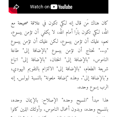
كان هناك مَن قال إنه لكي تكون في علاقة صحيحة مع
الله، لكي تكون بارًا أمام الله، لا يكفي أن تؤمن بيسوع.
نعم، عليك أن تؤمن بيسوع، لكن عليك أن تؤمن بيسوع
"و..." تحتاج أن تؤمن بيسوع "بالإضافة إلى" طاعة
الناموس، "بالإضافة إلى" الختان، "بالإضافة إلى" اتباع
شريعة الطعام، "بالإضافة إلى" الالتزام بالتقويم اليهودي،
و"بالإضافة إلى". وهذه "إضافة ملعونة" بالنسبة لبولس. إنه
الرب يسوع وحده.
هذا مبدأ "المسيح وحده" الإصلاح: بالإيمان وحده،
بالمسيح وحده، وبدون أعمال الناموس. وأولئك الذين كانوا