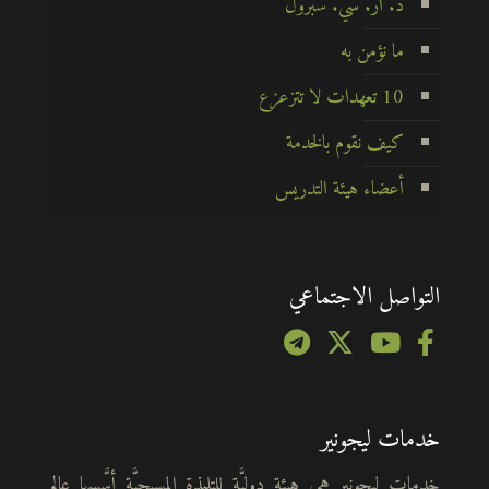
د. أر. سي. سبرول
ما نؤمن به
10 تعهدات لا تتزعزع
كيف نقوم بالخدمة
أعضاء هيئة التدريس
التواصل الاجتماعي
خدمات ليجونير
خدمات ليجونير هي هيئة دوليَّة للتلمذة المسيحيَّة أسَّسها عالم