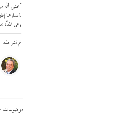
أخشى أنَّه من
باعتبارهما إظه
وهي المحبَّة ن
تم نشر هذه ا
موضوعات م