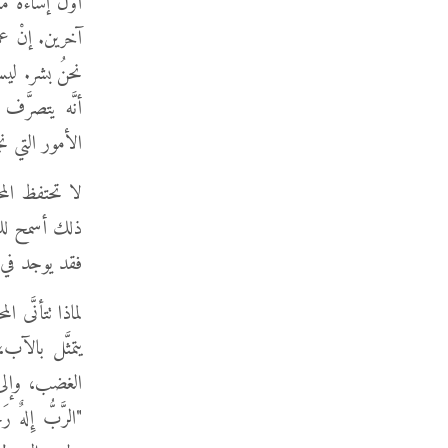
أوَّل إساءة 
آخرين. إنْ عم
نحنُ بشر. لي
أنَّه يتصرَّ
الأمور التي نج
لا تحتفظ المحبَ
ذلك أسمح لك 
فقد يوجد في س
لماذا تتأنَّى ا
يتمثَّل بالآب،
الغضب، وإلى أ