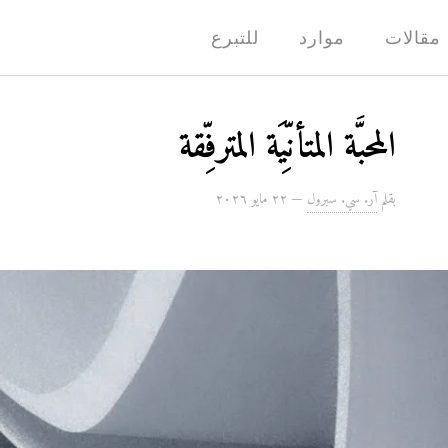
مقالات
موارد
للتبرع
المحبَّة المتأنِّيَة المترفِّقة
بقلم
آر. سي. سبرول
—
۲۲ مايو ۲۰۲٦