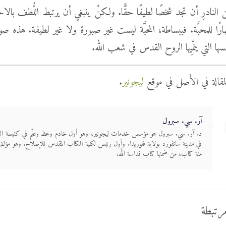
 النادرِ أن تجد شخصًا لطيفًا حقًّا. ولكنْ ينبغي أن يرتبط اللُّطف بالا
ارًا للمحبَّة. فببساطة، المحبَّة ليست غير صبورة ولا غير لطيفة. هذه صورة
فسها التي ينمِّيها الروح القدس في شعب الله.
لمقالة في الأصل في موقع
ليجونير
.
آر. سي. سبرول
د. آر. سي. سبرول هو مؤسس خدمات ليجونير، وهو أول خادم وعظ وعلّم في كنيسة ال
في مدينة سانفورد بولاية فلوريدا. وأول رئيس لكلية الكتاب المقدس للإصلاح. وهو مؤ
مئة كتاب، من ضمنها كتاب قداسة الله.
رتبطة