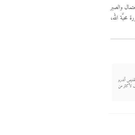
حتمال والصبر
 محبَّة الله،
قديس أندرو
لف لأكثر من