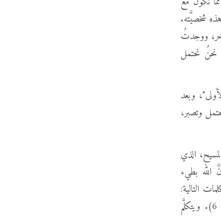
َّا نكون مع
ذه شخصيَّته.
آخر، ووجدتُ
 نحنُ نحتمل
 الأولى"، وبعد
حتمل وتصبر،
ع المسيح، الذي
نَّ الله بطيء
مات التالية:
"الرَّبُّ إِلهٌ رَحِيمٌ وَرَؤُوفٌ، بَطِيءُ الْغَضَبِ وَكَثِيرُ الإِحْسَانِ وَالْوَفَاءِ" (خروج 34: 6). ويتكلَّم