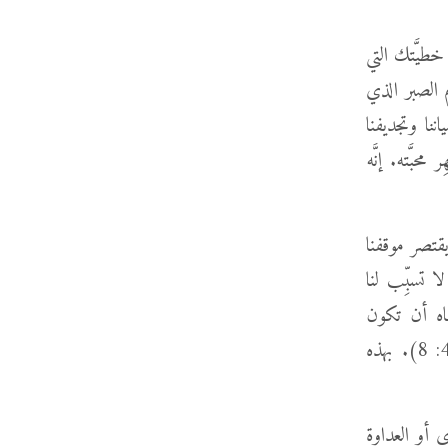
خطيَّتك التي
م الصبر الذي
ننا وتجديفنا
حبَّته. إنَّه
قتصر موقفنا
 تسبِّب لنا
ناه أن تكون
"مَحَبَّتُكُمْ بَعْضِكُمْ لِبَعْضٍ شَدِيدَةً، لأَنَّ الْمَحَبَّةَ تَسْتُرُ كَثْرَةً مِنَ الْخَطَايَا" (1بطرس 4: 8). بهذه
ى أو العداوة