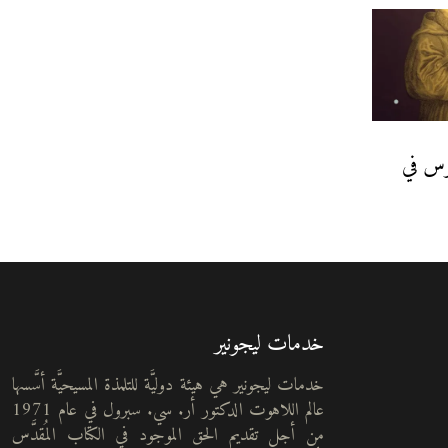
نوس في
خدمات ليجونير
خدمات ليجونير هي هيئة دوليَّة للتلمذة المسيحيَّة أسَّسها
عالم اللاهوت الدكتور أر. سي. سبرول في عام 1971
من أجل تقديم الحق الموجود في الكتاب المُقدَّس