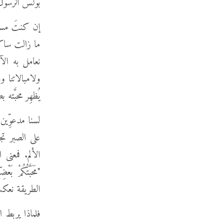
بولس الرسول أيضًا
إن كنتَ مسيحي
ما زالت ساكنة
نعامل به الآخ
ولامبالاتنا وع
يُظهِر محبَّته
لسنا مدعوِّي
على الصبر تج
الألم. فمعنى
الطريقة نعكس 
فلماذا يربط ا