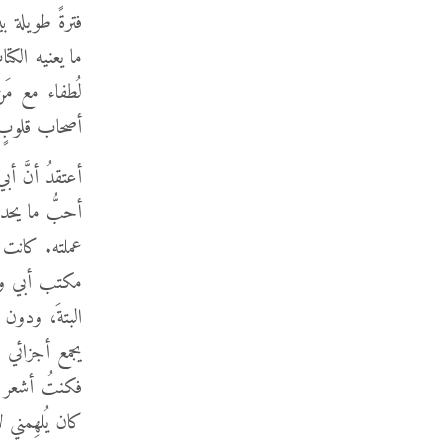
فترةً طويلة ب
ما يعنيه الكت
لُطفاء مع مَن 
أصحاب قلوبٍ س
أعتقدُ أنَّ أ
أحبُّ ما يحد
عملته. كانت 
مكتب أبي وأُ
البتةَ، ودون
يجمع أجزائي 
فكنتُ أشعر با
كان يُلهِمني ل