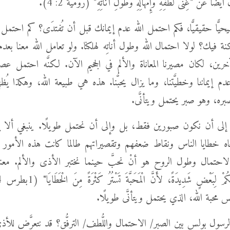
 عن "غِنَى لُطْفِهِ وَإِمْهَالِهِ وَطُولِ أَنَاتِهِ" (رومية 2: 4).
ًّا حقيقيًّا، فكم احتمل الله عدم إيمانك قبل أن تُفتدَى؟ كم احتمل 
 فيك؟ لولا احتمال الله وطول أناتِه لهلكنا. ولو تعامل الله معنا بعد
رين، لكان مصيرنا المعاناة والألم في الجحيم الآن. لكنَّه احتمل عصيا
دم إيماننا وخطيَّتنا، وما يزال يحبُّنا. هذه هي طبيعة الله، وهكذا يُظهِر م
 بصبره، وهو صبر يحتمل ويتأنَّى.
ن إلى أن نكون صبورين فقط، بل وإلى أن نحتمل طويلًا. ينبغي ألا ي
اه خطايا الناس ونقاط ضعفهم وتقصيراتهم طالما كانت هذه الأمور لا
 الاحتمال وطول الروح هو أنْ نحبَّ حينما نختبر الأذى والألم. مع
محبة الله، الذي يحتمل ويتأنَّى طويلًا.
لرسول بولس بين الصبر/ الاحتمال واللُّطف/ الترفُّق؟ قد نتعرَّض للأذ