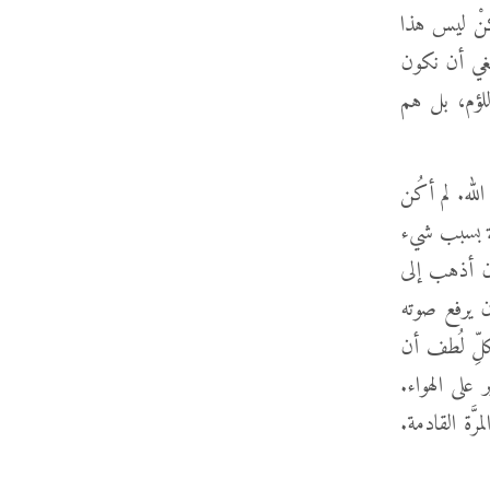
لكنْ ليس هذا
نبغي أن نكون
 اللؤم، بل هم
لله. لم أكُن
لة بسبب شيء
أن أذهب إلى
ن يرفع صوته
لِّ لُطف أن
على الهواء.
َّة القادمة.