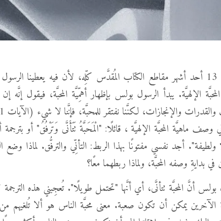
1 كورنثوس 13 أحد أشهر مقاطع الكتاب المُقدَّس كلِّه، لأن فيه يعطينا الرس
لمحبَّة الإلهيَّة. يبدأ الرسول بولس بإظهار أهمِّيَّة المحبَّة، فيقول إنَّه إ
الآية 4 في وصف ماهيَّة المحبَّة الإلهيَّة ، قائلًا: "الْمَحَبَّةُ تَتَأَنَّى وَتَرْفُقُ" أو بتر
ولطيفة". أجد نفسي مفتونًا بهذا الربط: التأنِّي والترفُّق. لماذا وضع
في بدايةِ وصفه المحبَّة، ولماذا ربطهما معًا؟
 بولس أنَّ المحبَّة تتأنَّى، أي أنَّها "تحتمل طويلًا". تُعجِبني هذه الترجمة لأ
بَّة الآخرين يمكن أن تكون صعبة. معنى محبَّة الناس هو ألا تُلغيهم م