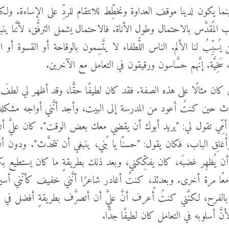
ينما يكون لدينا موقف العداوة ونخطِّط للانتقام للردِّ على الإساءة. و
اب المُقدَّس بالاحتمال وطول الأناة. فالاحتمال يشمل الترفُّق، لأنَّنا ي
يُسبِّبُ لنا الألم. الناس اللُّطفاء لا يتَّسِمون بالوقاحة أو القسوة أو
َخِيَّة. إنَّهم حسَّاسون ورقيقون في التعامل مع الآخرين.
بي كان مثالًا على هذه الصفة. فقد كان لطيفًا حقًّا، وقد أظهر لي لطفَ ا
ث حين كنتُ أعود من المدرسة إلى البيت، وأجد أنَّني أواجه مشك
أمِّي تقول لي: "يريد أبوك أن يقضي معك بعض الوقت". كان عليَّ 
غلِق الباب، فكان يقول: "حسنًا يا بُني، ينبغي أن نتحدَّث". ودون أ
 أن يُظهِر غضبَه، كان يفكِّكني، وبعد ذلك بطريقةٍ ما كان يستطيع بك
معًا مرة أخرى. وبعدئذٍ، كنتُ أغادر شاعرًا أنَّني خفيف كأنّني أسير 
لفرح، لكنَّني كنتُ أعرف أنَّ عليَّ أن أتصرَّف بطريقةٍ أفضل في المر
أنَّ أسلوبه في التعامل كان لطيفًا جدًّا.