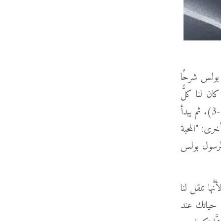
ول بولس شرحًا
ن كان لنا كلُّ
أنواع المواهب والقدرات والإنجازات، لكنَّنا نفتقر للمحبَّة، فإنَّنا لا شيء (الآيات 1-3). ثم يبدأ
جمة أخرى: "المحبة
 الرسول بولس
نَّها تنقل لنا
ن حياتك عند