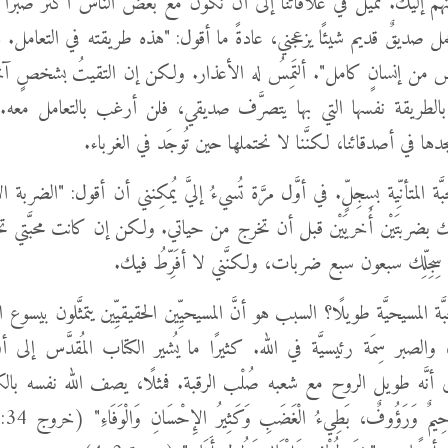
منهم إليك. نميل في علاقاتنا إلى أن نكون مع بعض الناس أكثر صبرًا مم
ل صديقٌ قديم شيئًا يزعجني، عادةً ما أقول: "هذه طريقته في التعامل. ه
س من إنسانٍ كامل". ألتَمِسُ له الأعذار. ولكن إن التقيتُ بشخصٍ 
ف بالطريقة نفسها التي بها يتصرَّف صديقي، فلن أرغب بالتعامل معه.
دها في أصدقائنا، لكنَّنا لا نحتملها حين تُوجَد في الغرباء.
ّة المتأنِّية بسِجِلٍّ. في أوَّل مرَّة تُسيءُ إليَّ يُمكِنني أن أقول: "الضربة
بضربتَيْن أُخريَيْن قبل أن تخرج من حياتي. ولكن إن كانت محبَّتي ت
ِجِلِّك سبعون سبع ضربات، ولكنَّني لا أفَرِّطُ فيك.
لمحبَّة المسيحيَّة طويلًا؟ السبب هو أنَّ المسيحيِّين الحقيقيِّين يتمثَّلون بيسو
 والصبر سِمَة رئيسيَّة في الله. كثيرًا ما يُشير الكتاب المُقدَّس إلى أ
نَّه طويل الروح مع شعبه صُلْب الرقبة. فمثلًا، يصف الله نفسه بالكل