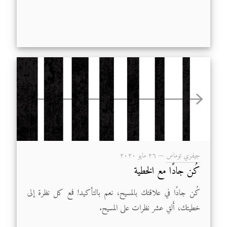
جيفري توماس
—
۲٦ مايو ۲۰۲۰
كُن جادًا مع الخطية
كُن جادًا في علاقتك بالمسيح، نعم بالتأكيد! فمع كل نظرة إلى
خطيتك، أَلقِ عشر نظرات على المسيح.