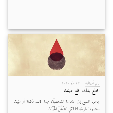
راي أورتلوند
—
۱۳ مايو ۲۰۲۰
اقطع يدك، اقلع عينك
يدعونا المسيح إلى القداسة الشخصيَّة، مهما كانت مكلفة أو مؤلمة،
باعتبارها طريقه لنا لكي "ندْخُلَ الْحَيَاة".