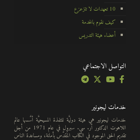
10 تعهدات لا تتزعزع
كيف نقوم بالخدمة
أعضاء هيئة التدريس
التواصل الاجتماعي
خدمات ليجونير
خدمات ليجونير هي هيئة دوليَّة للتلمذة المسيحيَّة أسَّسها عالم
اللاهوت الدكتور أر. سي. سبرول في عام 1971 من أجل
تقديم الحق الموجود في الكتاب المُقدَّس بأمانة، ومساعدة الناس