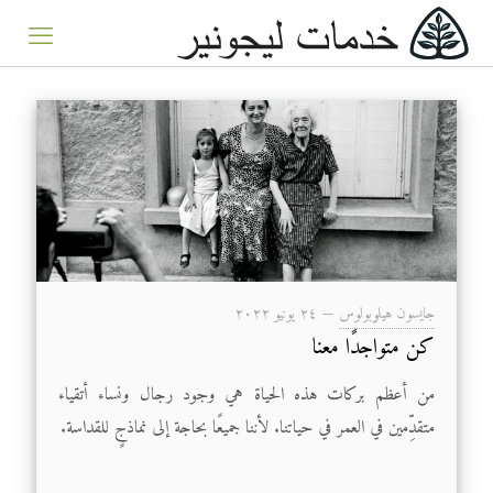
جايسون هيلوبولوس
—
۲٤ يونيو ۲۰۲۲
كن متواجدًا معنا
من أعظم بركات هذه الحياة هي وجود رجال ونساء أتقياء
متقدِّمين في العمر في حياتنا. لأننا جميعًا بحاجة إلى نماذجٍ للقداسة.