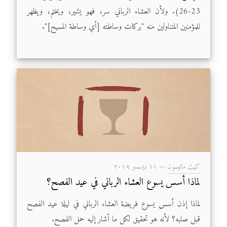
23-26). ولأن العشاء الرباني سر، فهو يشير، ويختم، ويظهر
للمؤمنين المتناولين منه "بركات وساطته [أي وساطة المسيح]".
كيث ماثيسون
—
۱۱ ديسمبر ۲۰۱۹
لماذا أسس يسوع العشاء الرباني في عيد الفصح؟
لماذا إذن أسس يسوع فريضة العشاء الرباني في ليلة عيد الفصح
قبل صلبه؟ لأنه هو تحقيق لكل ما أشار إليه حمل الفصح.