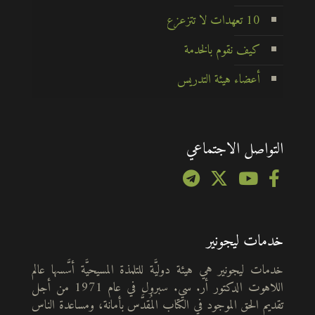
10 تعهدات لا تتزعزع
كيف نقوم بالخدمة
أعضاء هيئة التدريس
التواصل الاجتماعي
خدمات ليجونير
خدمات ليجونير هي هيئة دوليَّة للتلمذة المسيحيَّة أسَّسها عالم
اللاهوت الدكتور أر. سي. سبرول في عام 1971 من أجل
تقديم الحق الموجود في الكتاب المُقدَّس بأمانة، ومساعدة الناس