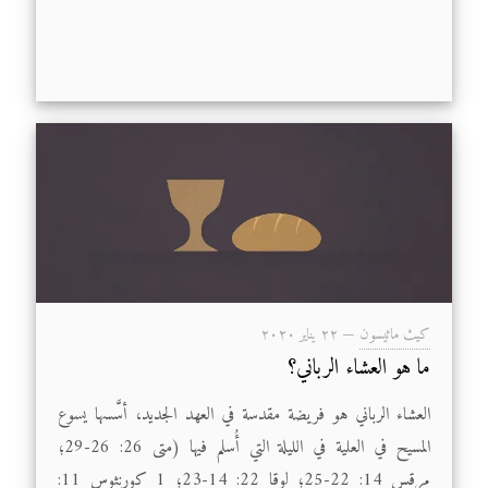
كيث ماثيسون
—
۲۲ يناير ۲۰۲۰
ما هو العشاء الرباني؟
العشاء الرباني هو فريضة مقدسة في العهد الجديد، أسَّسها يسوع
المسيح في العلية في الليلة التي أُسلم فيها (متى 26: 26-29؛
مرقس 14: 22-25؛ لوقا 22: 14-23؛ 1 كورنثوس 11: