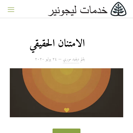
الامتنان الحقيقي
بقلم
ديفيد موري
—
۲٤ يوليو ۲۰۲۰