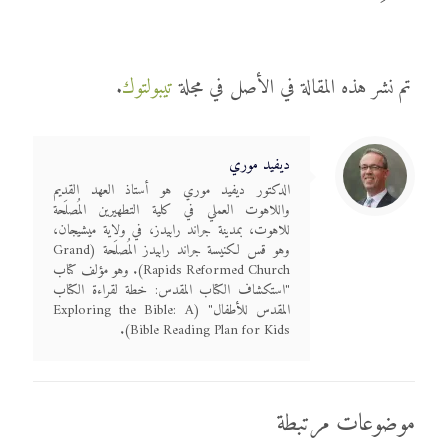
تم نشر هذه المقالة في الأصل في مجلة
تيبولتوك
.
ديفيد موري
الدكتور ديفيد موري هو أستاذ العهد القديم
واللاهوت العملي في كلية التطهيرين المُصلَحة
للاهوت، بمدينة جراند رابيدز، في ولاية ميشيجان،
وهو قس لكنيسة جراند رابيدز المُصلَحة (Grand
Rapids Reformed Church). وهو مؤلف كتاب
"استكشاف الكتاب المقدس: خطة لقراءة الكتاب
المقدس للأطفال" (Exploring the Bible: A
Bible Reading Plan for Kids).
موضوعات مرتبطة