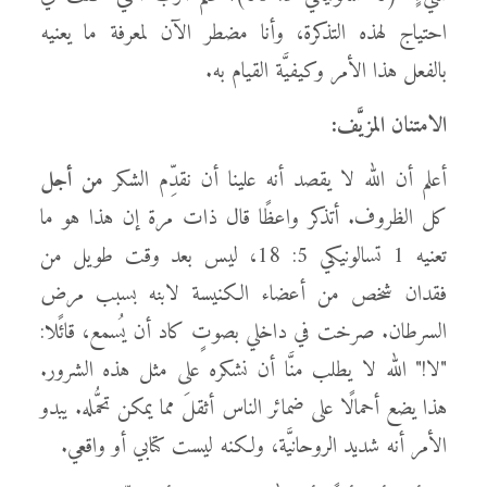
احتياج لهذه التذكرة، وأنا مضطر الآن لمعرفة ما يعنيه
بالفعل هذا الأمر وكيفيَّة القيام به.
الامتنان المزيَّف:
أعلم أن الله لا يقصد أنه علينا أن نقدِّم الشكر
من أجل
كل الظروف. أتذكر واعظًا قال ذات مرة إن هذا هو ما
تعنيه 1 تسالونيكي 5: 18، ليس بعد وقت طويل من
فقدان شخص من أعضاء الكنيسة لابنه بسبب مرض
السرطان. صرخت في داخلي بصوتٍ كاد أن يُسمع، قائًلا:
"لا!" الله لا يطلب منَّا أن نشكره على مثل هذه الشرور.
هذا يضع أحمالًا على ضمائر الناس أثقلَ مما يمكن تحمُّله. يبدو
الأمر أنه شديد الروحانيَّة، ولكنه ليست كتابي أو واقعي.