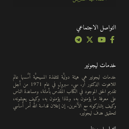
التواصل الاجتماعي
خدمات ليجونير
خدمات ليجونير هي هيئة دوليَّة للتلمذة المسيحيَّة أسَّسها عالم
اللاهوت الدكتور أر. سي. سبرول في عام 1971 من أجل
تقديم الحق الموجود في الكتاب المُقدَّس بأمانة، ومساعدة الناس
على معرفة ما يؤمنون به، ولماذا يؤمنون به، وكيف يعيشونه،
وكيف يشاركونه مع الآخرين. إن إعلان قداسة الله أمر أساسي
لتحقيق هدف ليجونير.