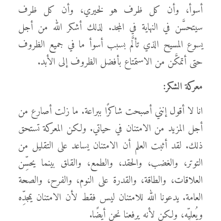
أسوأ، وأن كل ظرف هو لخيري، وأن كل ظرف
سيتحسَّن في النهاية في المجد. لذلك أشكر الله من أجل
يسوع المسيح الذي تألَّم بسبب أسوأ ما في جميع الظروف
حتى أتمكَّن من الاستمتاع بأفضل الظروف إلى الأبد.
معركة الشكر:
انا لا أقول إنني أصبحت شاكرًا ببراعة. ما زلت أصارع من
أجل المزيد من الامتنان في حياتي. ولكن المعركة تستحق
ذلك. لقد أثبت العلم أن الامتنان يساعد على التقليل من
التوتر، والغضب، والحقد، والطمع، والقلق بينما يحسِّن
العلاقات، والطاقة، والقدرة على النوم، والفرح، والصحة
العامة. يدعونا الله للامتنان ليس فقط لأن الامتنان يمجدِّه
ويُعليِّه، ولكن لأنه يرفعنا نحن أيضًا.