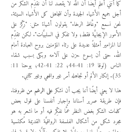
كما أنني أعلم أيضًا أن الله لا يقصد لنا أن نقدِّم الشكر من
أجل جميع الأشياء الجيدة وأن نتجاهل كل الأشياء السيئة.
نحن نسمع "وعَّاظ الرخاء" يقولون أشياءً مثل: "ركِّز على
الأمور الإيجابيَّة فقط؛ ولا تفكر في السلبيَّات". لكن تقدِّم
لنا المزامير أمثلةً عديدة على رثاء المؤمنين بروح العبادة أمام
الله. حتى أن يسوع حزن على آلامه وبكى بسبب شقاء
الناس (لوقا 19: 41-44؛ 22: 41-42؛ يوحنا 11:
35). إنكار الألم أو تجاهله أمر غير واقعي وغير كتابي.
هذا لا يعني أيضًا أننا يجب أن نشكر
على الرغم من
ظروفنا.
فإن طريقة صرير أسناننا وإجبار أنفسنا على قول بعض
كلمات الشكر بغض النظر عمَّا نفكِّر فيه أو ما نشعر به هو
مجرد شكل من أشكال الفلسفة الرواقيَّة القديمة مُكتسية