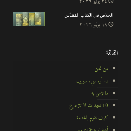
۲٤ يوليو ۲۰۲٦
الخلاص في الكتاب المُقدَّس
۱۷ يوليو ۲۰۲٦
القائمة
من نحن
د. أر. سي. سبرول
ما نؤمن به
10 تعهدات لا تتزعزع
كيف نقوم بالخدمة
أعضاء هيئة التدريس