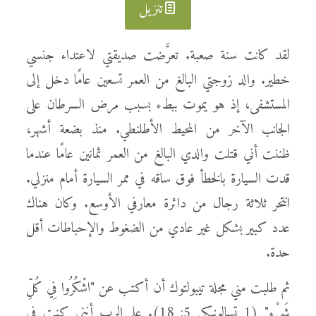
تنزيل
لقد كانت سنة صعبة. تعرَّضت صديقتي لاعتداء جنسي
خطير. والد زوجتي البالغ من العمر تسعين عامًا دخل إلى
المستشفى، إذ هو يموت ببطء بسبب مرض السرطان على
الجانب الآخر من المحيط الأطلنطي. منذ بضعة أشهر،
ظننت أني قتلت والدي البالغ من العمر ثمانين عامًا عندما
قدت السيارة بالخطأ فوق ساقه في ممر السيارة أمام منزلي.
انتحر ثلاثة رجال من دائرة معارفي الأوسع. وكان هناك
عدد كبير بشكل غير عادي من الضغوط والإحباطات أقل
حدة.
ثم طلبت مني مجلة تيبولتوك أن أكتب عن "اشْكُرُوا فِي كُلِّ
شَيْءٍ" (1 تسالونيكي 5: 18). علم الرب أنني كنت في