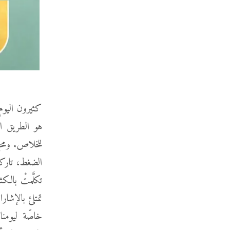
كثيرون اليوم 
هو الطريق ال
للخلاص. ومحزِ
الضغط، تاركين
تكلَّمتْ بالك
تمتلئ بالإشا
خاصّة ليومنا، لأن