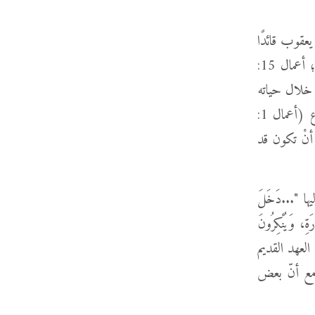
عقوب قائدًا
مهمًّا في الكنيسة الأولى، وهو مَن كتب الرسالة التي تحمل اسمه (مرقس 6: 1-6؛ أعمال 15:
بع يسوع خلال حياته
وخدمته الأرضيّتَين (يوحنا 7: 5)، ولكنّه اختبر الإيمان الخلاصي بعد قيامة يسوع (أعمال 1:
 أنْ تكون قد
ا "...دَخَلَ
رَةِ، وَيُنْكِرُونَ
شارات الكثيرة إلى العهد القديم
، مع أنّ بعض