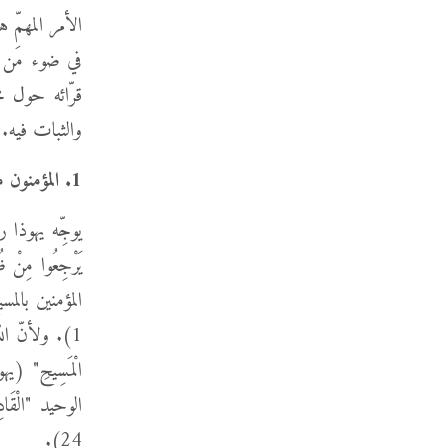
الأمر المهمّ ه
في ضوء مَن هو
قرّائه حول مج
والثبات فيه
1.
المؤمنون م
المؤمنين بالمس
الوحيد "الْقَادِر
24).