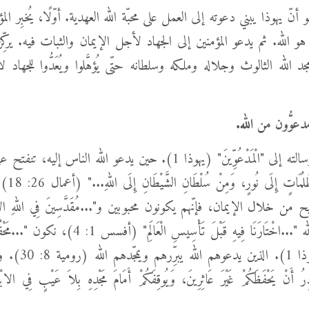
و أنّ يهوذا يبني دعوته إلى العمل على محبّة الله العهدية. أوّلًا، يُخبِر الم
 الله. ثم يدعو المؤمنين إلى الجهاد لأجل الإيمان والثبات فيه. يركِّز 
د الله الثالوث وجلاله وملكه وسلطانه حتّى يُؤهَّلوا ويُعَدُّوا للجهاد 
.
دعوُّون من الله.
يوجِّه يهوذا رسالته إلى "الْمَدْعُوِّينَ" (يهوذا 1). حين يدعو الله الناس إلي
يَرْجِعُوا مِ
يح من خلال الإيمان، فإنّهم يكونون محبوبين و"...مُقَدَّسِينَ فِي اللهِ 
1). ولأنّ الله "...اخْتَارَنَا فِيهِ قَبْلَ تَأْسِيسِ الْعَالَ
الْمَسِيحِ" (يهوذا 1). ا
ُ أَنْ يَحْفَظَكُمْ غَيْرَ عَاثِرِينَ، وَيُوقِفَكُمْ أَمَامَ مَجْدِهِ بِلاَ عَيْبٍ فِي الاب