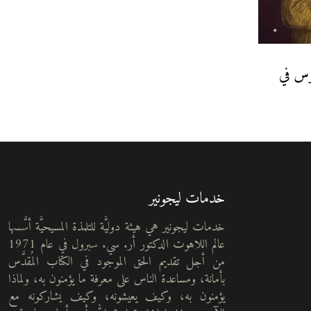
نوس في
خدمات ليجونير
خدمات ليجونير هي هيئة دوليَّة للتلمذة المسيحيَّة أسَّسها
عالم اللاهوت الدكتور أر. سي. سبرول في عام 1971
من أجل تقديم الحق الموجود في الكتاب المُقدَّس
بأمانة، ومساعدة الناس على معرفة ما يؤمنون به، ولماذا
يؤمنون به، وكيف يعيشونه، وكيف يشاركونه مع