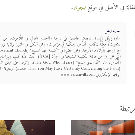
لمقالة في الأصل في موقع
ليجونير
.
ساره ايفل
سارة إيڤِل (Sarah Ivill؛ حاصلة على درجة الماجستير العالي في اللَّاهوت، م
للاهوت) معلِّمةٌ للكتاب المُقدَّس ومتكلّمة في مؤتمرات، وهي تسكن في ماثيوز بولاية نور
التي هي جزء من طائفة الكنيسة المشيخيّة في أميركا [PCA]). ألَّفت ع
المُقدَّس، منها "الله الذي يسمع" (The God Who Hears)، و"لوق
(u May Have Certainty Concerning the Faith
موقعها الإلكتروني www.sarahivill.com .
رتبطة