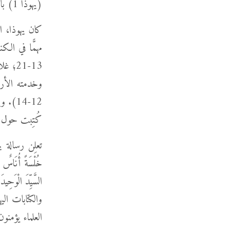
(يهوذا 1) بأن يجاهدوا لأجل الإيمان ويستمرّوا في الإيمان.
كان يهوذا، ا
12-14
كُتِبت حول ا
تعلِن رسالة ي
خُلْسَةً أُنَاسٌ قَد
والكتابات الي
العلماء يؤمنون