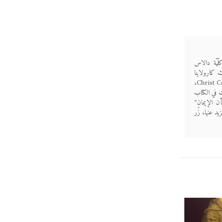
ن كلّيّة دالاس
ث كارولاينا
مع زوجها وأولادها الأربعة، وهي عضوةٌ في "كنيسة عهد المسيح" (Christ Covenant Church،
دّة كتب ودراساتٍ في الكتاب
ا: حتّى تتيقَّن بشأن الإيمان"
Luke: That Yo). ولمعرفة المزيد عنها، زُر