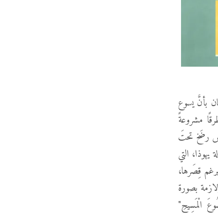
ن بأنَّ يسوع
قًا مشروعةً
عض رضَخ تحتَ
 يهوذا، التي
رغم قِصَرها،
لازمة بصورة
ُوعَ الْمَسِيحِ"