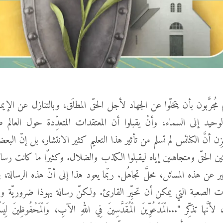
مُجرَّبون بأن يتخلّوا عن الجهاد لأجل الحقّ المطلَق، وبالتنازل عن الإيما
وحيد إلى السماء، وأنْ يقبلوا أن المعتقدات المتعدِّدة حول العالم طر
ن أنَّ الكنائس لم تسلم من تأثير هذا التعليم كثير الانتشار، بل إنّ الب
 الحقّ ومتجاهلين إياه ليقبلوا الكذب والضلال. وكثيرًا ما كانت رسالة
ثير عن هذه المسائل، محلَّ تجاهُل. ربّما يعود هذا إلى أنّ هذه الرسالة، ب
رات الصعبة التي يمكن أن تحيِّر القارئ. ولكنّ رسالة يهوذا ضروريّة و
َّها تذكِّر "...الْمَدْعُوِّينَ الْمُقَدَّسِينَ فِي اللهِ الآبِ، وَالْمَحْفُوظِينَ لِيَس