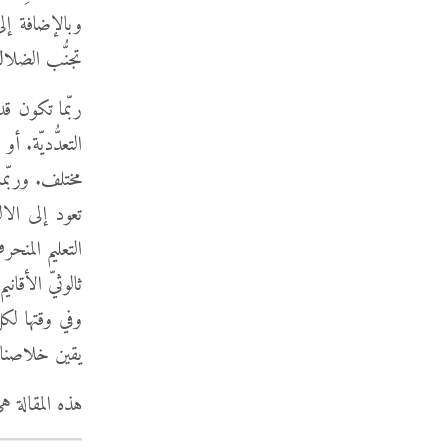
وبالإضافة إل
تجنُّب الضلال و
ربّما تكون قد
التعدُّديّة. أ
مختلف. وربّما
تعود إلى الال
التعليم المنح
ثالوثيّ الأقا
وفي وقتها لكل
يقين خلاصنا 
هذه المقالة 