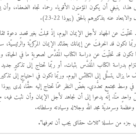
ى هذا، ينبغي أن يكون المؤمنون الأقوياء رحماء تجاه الضعفاء، وأن 
الابتعاد عنه بتذكيرهم بالحقّ (يهوذا 22-23).
 تخلّيتَ عن الجهاد لأجل الإيمان اليوم، إذْ قبلتْ بغير قصدٍ دعوة ثقاف
و ربّما تكون قد انحرفتَ عن إيمانك بعقائد الإيمان المركزيّة والرئيسيّة، سا
 تكون قد تخلّيتَ عن دراسة الكتاب المُقدَّس لصعوبةٍ ما في الحياة، و
تزام بدراسة الكتاب المُقدَّس بثبات. أو ربّما تحتاج إلى تذكيرٍ جديد و
رف ما يزال يتسلَّل إلى الكنائس اليوم. وربّما تكون في احتياجٍ إلى تذكير
نيم في وسط مجتمع تعدُّدي. بغضّ النظر عمّا تحتاج إليه حقًّا، لدى يهوذا 
ّ واحدٍ منّا. إنّه يدعوا إلى أن نجاهد لأجل الإيمان وأن نثبت فيه، 
وعظمة وسرمديّة مجد الله وجلاله وسيادته وسلطانه.
هي جزء من سلسلة "ثلاث حقائق يجب أن تعرفها"
.