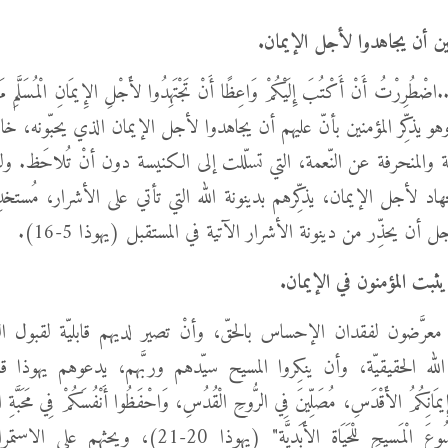
نين أن يجاهدوا لأجل الإيمان.
ُرِرْتُ أَنْ أَكْتُبَ إِلَيْكُمْ وَاعِظًا أَنْ تَجْتَهِدُوا لأَجْلِ الإِيمَانِ الْمُسَلَّمِ مَرَّة
ا 3). وهو يذكِّر المؤمنين بأنّ عليهم أن يجاهدوا لأجل الإيمان الذي يحبّونه،
طئة والمنحرفة عن النّعمة، التي تسلّلت إلى الكنيسة دون أنْ تُلاحَظ. ول
جهاد لأجل الإيمان، يذكِّرهم بدينونة الله التي تأتي على الأشرار، مُستخدِ
أن يحذِّر من دينونة الأشرار الآتية في المستقبل (يهوذا 5-16).
يثبت المؤمنون في الإيمان.
ن معرَّضون لفقدان الإحساس بالحقّ، وأنْ تصير لديهم قابليّة لقبول 
الله الحقيقيّة، وأن ينكِروا المسيح سيّدهم وربَّهم، يدعوهم يهوذا قائلًا
إِيمَانِكُمُ الأَقْدَسِ، مُصَلِّينَ فِي الرُّوحِ الْقُدُسِ، وَاحْفَظُوا أَنْفُسَكُمْ فِي مَحَبَّةِ ال
رَحْمَةَ رَبِّنَا يَسُوعَ الْمَسِيحِ لِلْحَيَاةِ الأَبَدِيَّةِ" (يهوذا 