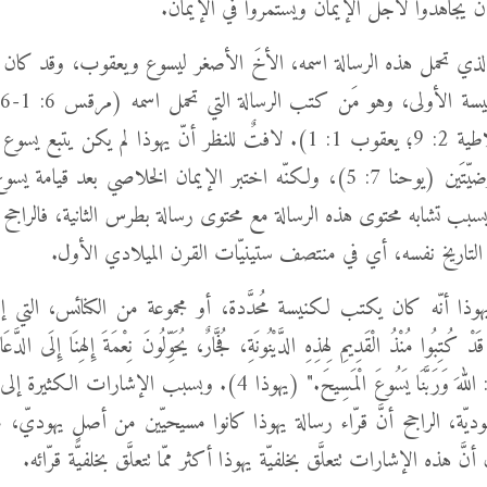
لذي تحمل هذه الرسالة اسمه، الأخَ الأصغر ليسوع ويعقوب، وقد كان ي
13-21؛ غلاطية 2: 9؛ يعقوب 1: 1). لافتٌ للنظر أنّ يهوذا لم يكن يت
). وبسبب تشابه محتوى هذه الرسالة مع محتوى رسالة بطرس الثانية، فالراجح
لتاريخ نفسه، أي في منتصف ستينيّات القرن الميلادي الأول.
هوذا أنّه كان يكتب لكنيسة مُحدَّدة، أو مجموعة من الكنائس، التي إليه
ْ كُتِبُوا مُنْذُ الْقَدِيمِ لِهذِهِ الدَّيْنُونَةِ، فُجَّارٌ، يُحَوِّلُونَ نِعْمَةَ إِلهِنَا إِلَى الدَّعَا
السَّيِّدَ الْوَحِيدَ: اللهَ وَرَبَّنَا يَسُوعَ الْمَسِيحَ." (يهوذا 4). وبسبب الإ
هوديّة، الراجح أنَّ قرّاء رسالة يهوذا كانوا مسيحيّين من أصلٍ يهوديّ
 أنَّ هذه الإشارات تتعلَّق بخلفيّة يهوذا أكثر ممّا تتعلَّق بخلفيّة قرّائه.