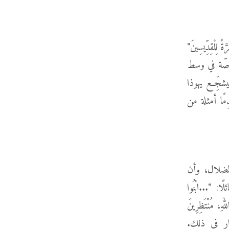
ً لِلْقِدِّيسِينَ"
 خاصّة في وسط
يشجِّع يهوذا
مًا أمثلة من
الضلال، وأن
: "...ابْنُوا
لهِ، مُنْتَظِرِينَ
20-21)، ويحثهم على الاستمرار في ذلك.