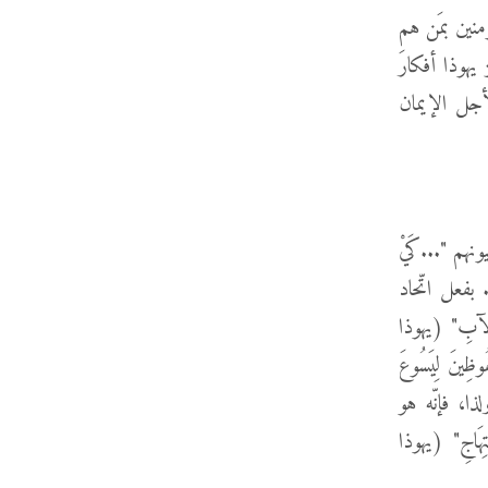
ؤمنين بمَن هم
يهوذا أفكارَ
لأجل الإيمان
ه، تنفتح عيونهم "...كَيْ
نْ ظُلُمَاتٍ إِلَى نُورٍ، وَمِنْ سُلْطَانِ الشَّيْطَانِ إِلَى اللهِ..." (أعمال 26: 18). بفعل اتّحاد
الآبِ" (يهوذا
مِ" (أفسس 1: 4)، نكون "...مَحْفُوظِينَ لِيَسُوعَ
لذين يدعوهم الله يبرِّرهم ويمجّدهم الله (رومية 8: 30). ولذا، فإنّه هو
ْتِهَاجِ" (يهوذا