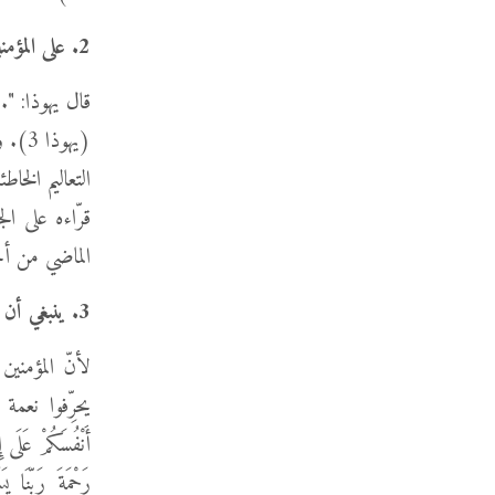
2.
على المؤم
قال يهوذا: "...اضْط
(يهوذ
التعاليم الخا
قرّاءه على ال
الماضي من أجل 
3.
ينبغي أن 
لأنّ المؤمني
يحرِّفوا نعمة 
أَنْفُسَكُمْ عَلَى 