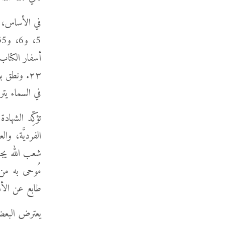
في الأساس، مز
أسفار الكتاب
في السماء يترجّ
تؤكِّد الشها
الفرديَّة، وا
شعب الله يجب
مُوحى به من 
طابع عن الأذ
يعترض البعض 