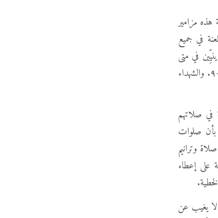
ة هذه مزامير
ت اللعنة في جميع
ِّين في متى
٢٣. ونطق بولس بالأناثيما (اللعنة) على كل من يُبشِّر بإنجيل آخر في غلاطية ١: ٨-٩. والشهداء
ة في صلاتهم
سي بأن صلوات
لاة وترانيم
ة على إعطاء
خطية.
ألا يغيب عن