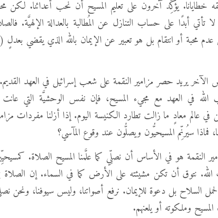
قه خطايانا. يؤكِّد آخرون على تعليم المسيح أن نحب أعدائنا. لكن محب
لا تأتي أبدًا على حساب التنازل عن المُطالبة بالعدالة الإلهيَّة. فالصلاة
ض الآخر يريد حصر مزامير النقمة على شعب إسرائيل في العهد القديم. 
له في العهد مع مجيء المسيح، فإن نفس الوحشيَّة التي عانت من
ي عالم معادٍ ما زالت تطارد الكنيسة اليوم. إذا أزلنا مفردات مزامي
نا، فماذا سيُرنِّم المسيحيُّون ويصلُّون عند وقوع المآسي؟
امير النقمة هو في الأساس أن نصلِّي كما علَّمنا المسيح الصلاة. كمسيحيِّ
لله. نتوق أن تكن مشيئته على الأرض كما في السماء. إن الصلاة بمز
ل السلاح بل دعوة للإيمان. نرفع أصواتنا، وليس سيوفنا، ونحن نصلي إل
اء المسيح وملكوته أو يلعنهم.