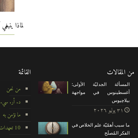
لماذا ينبغي
من المقالات
القائمة
المسألة الجدليّة الأولى:
من نحن
أغسطينوس في مواجهة
بيلاچيوس
د. أر. سي.
۳۱ يوليو ۲۰۲٦
ما نؤمن به
ما سبب أهمّيّة علم الخلاص في
10 تعهدات لا تتزعزع
الفكر المُصلَح