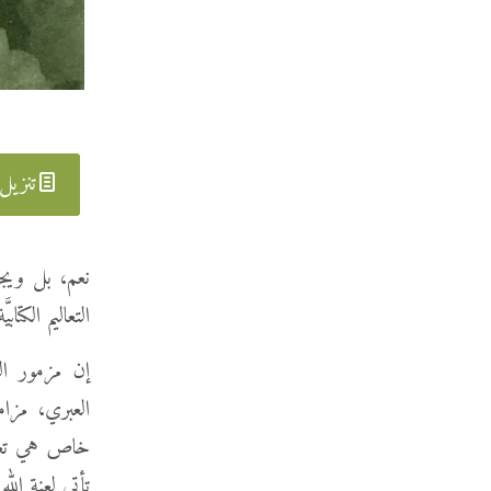
تنزيل
نعم، بل ويج
التعاليم الكت
العبري، مزام
خاص هي تعبي
تأتي لعنة الل