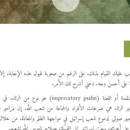
ب عليك القيام بذلك. على الرغم من صعوبة قبول هذه الإجابة، إلا
ابيَّة على أحسن وجه. دعني أشرح لك الأمر.
إن مزمور النقمة أو اللعنة (imprecatory psalm) هو نوع 
ير الرثاء هي صرخات الأفراد والجماعة من شعب الله. إن مزامير 
ر صوتي لدموع شعب إسرائيل في مواجهة الظلم والمعاناة. من خلال
ه على أعدائه، سعت إسرائيل إلى التمسُّك بصلاح ناموس الله لشعبه.