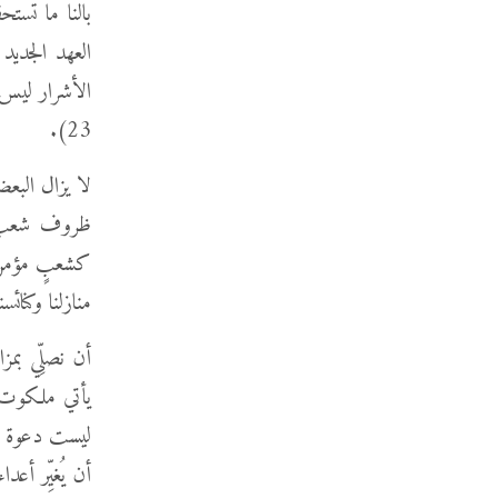
بالنا ما تستح
العهد الجديد 
23).
لا يزال البع
ظروف شعب ال
كشعبٍ مؤمن ف
منازلنا وكنائس
أن نصلِّي بمز
يأتي ملكوت ا
ليست دعوة لحم
أن يُغيِّر أعد