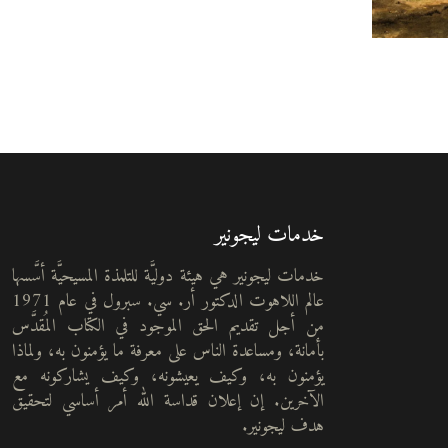
خدمات ليجونير
خدمات ليجونير هي هيئة دوليَّة للتلمذة المسيحيَّة أسَّسها
عالم اللاهوت الدكتور أر. سي. سبرول في عام 1971
من أجل تقديم الحق الموجود في الكتاب المُقدَّس
بأمانة، ومساعدة الناس على معرفة ما يؤمنون به، ولماذا
يؤمنون به، وكيف يعيشونه، وكيف يشاركونه مع
الآخرين. إن إعلان قداسة الله أمر أساسي لتحقيق
هدف ليجونير.