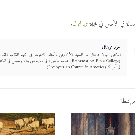
مقالة في الأصل في مجلة
تيبولتوك
.
جون تويدال
الدكتور جون تويدال هو العميد الأكاديمي وأستاذ اللاهوت في كلية الكتاب المق
(Reformation Bible College) بمدينة سانفورد في ولاية فلوريدا، وقسيس في ال
في أمريكا (Presbyterian Church in America).
رتبطة