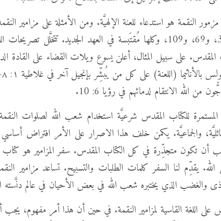
مور النقمة هو استدعاء للعنة الإلهيَّة. ومن الأمثلة على مزامير النقم
5، و6، و35، و69، و109، وكلها مُقتَبسة في العهد الجديد. تتخلَّل تصريحا
 المقدس. على سبيل المثال، أعلن يسوع ويلات القضاء على القادة الديني
ُون من الله الانتقام لدمائهم في رؤيا 6: 10.
دة المستمرة للكتاب المقدس شرعيَّة استخدام شعب الله لصلوات النقم
لعائليَّة، والجماعيَّة. يكمن خلف هذا الاصرار على الأمر افتراض أسا
 أن تكون متجذِّرة في كل الكتاب المقدس. سفر المزامير هو كتاب ص
الله. يقدِّم لنا السفر كلمات الطلبات والتسبيح. تساعد مزامير النقم
ى والغضب الذي يختبره شعب الله في بعض الأحيان في عالم دنَّسته ال
على اللغة القاسية لمزامير النقمة. في حين أن هذا أمر مفهوم، يجب 