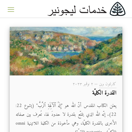
كارلتون وين
—
۲ نوفمبر ۲۰۲۳
القدرة الكليّة
يعلن الكتاب المقدس أنّ الله هو "إِلَهُ ٱلْآلِهَةِ ٱلرَّبُّ" (يشوع 22:
22). إنّه الله الذي يتمتّع بقدرة لا حدودَ لها، تُعرف بين صفاته
الأخرى بالقدرة الكليّة، وهي مأخوذة من الكلمة اللاتينية omni