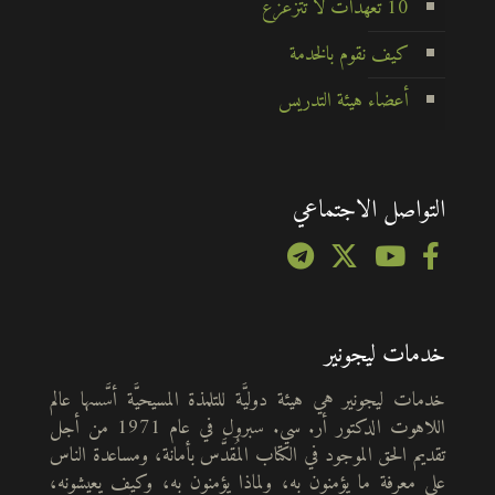
10 تعهدات لا تتزعزع
كيف نقوم بالخدمة
أعضاء هيئة التدريس
التواصل الاجتماعي
خدمات ليجونير
خدمات ليجونير هي هيئة دوليَّة للتلمذة المسيحيَّة أسَّسها عالم
اللاهوت الدكتور أر. سي. سبرول في عام 1971 من أجل
تقديم الحق الموجود في الكتاب المُقدَّس بأمانة، ومساعدة الناس
على معرفة ما يؤمنون به، ولماذا يؤمنون به، وكيف يعيشونه،