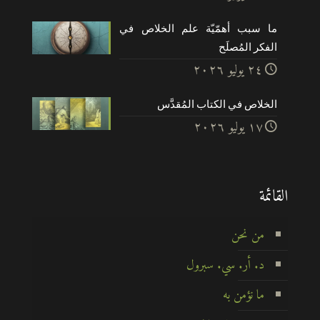
ما سبب أهمّيّة علم الخلاص في
الفكر المُصلَح
۲٤ يوليو ۲۰۲٦
الخلاص في الكتاب المُقدَّس
۱۷ يوليو ۲۰۲٦
القائمة
من نحن
د. أر. سي. سبرول
ما نؤمن به