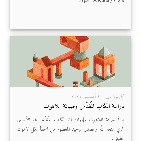
(الكلّ) و potentia (القوّة).
كارلتون وين
—
٤ أغسطس ۲۰۲۱
دراسة الكتاب المُقدَّس وصياغة اللاهوت
تبدأ صياغة اللاهوت بإدراك أن الكتاب المُقدَّس هو الأساس
الذي منحه الله والمصدر الوحيد المعصوم من الخطأ لكل لاهوت
حقيقي.