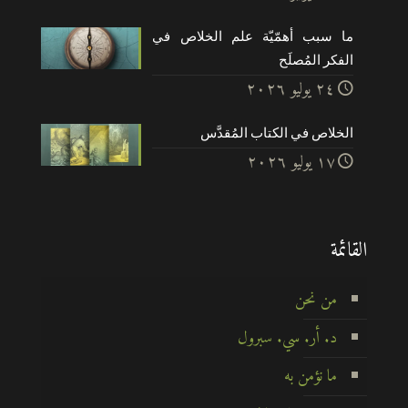
ما سبب أهمّيّة علم الخلاص في
الفكر المُصلَح
۲٤ يوليو ۲۰۲٦
الخلاص في الكتاب المُقدَّس
۱۷ يوليو ۲۰۲٦
القائمة
من نحن
د. أر. سي. سبرول
ما نؤمن به