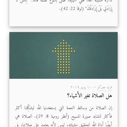
دائرة مشيئة الله. ففي النهاية، صلَّى يسوع نفسه قائلًا: "لِتَكُنْ لاَ
إِرَادَتِي بَلْ إِرَادَتُكَ" (لوقا 22: 42).
فريد جيركو
—
۱۰ يونيو ۲۰۱۹
هل الصلاة تغير الأشياء؟
إن الصلاة من وسائط النعمة التي يستخدمها الله ليشكِّلنا أكثر
فأكثر لنشابه صورة المسيح (أنظر رومية 8: 29). الصلاة هي
أيضًا أداة الله لتحقيق مشيئته، ليس لأنه يعتمد على صلاتنا، بل