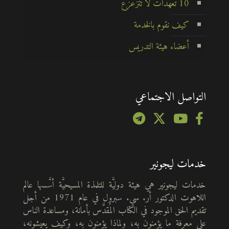
10 تعهدات لا تتزعزع
كيف نقوم بالخدمة
أعضاء هيئة التدريس
التواصل الاجتماعي
خدمات ليجونير
خدمات ليجونير هي هيئة دوليَّة للتلمذة المسيحيَّة أسَّسها عالم
اللاهوت الدكتور أر. سي. سبرول في عام 1971 من أجل
تقديم الحق الموجود في الكتاب المُقدَّس بأمانة، ومساعدة الناس
على معرفة ما يؤمنون به، ولماذا يؤمنون به، وكيف يعيشونه،