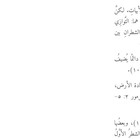
أبياتِ. لكنَّ
ما: التَّوازِي
 الشطرانِ بين
ي دائمًا يُضيفُ
 قادة الأرض،
ويُوضِّحُ أنَّ التَّعقُّلَ يعني الخضوعَ لتحذيرِ اللهِ، حيث أنه نصَّبَ ابنَهُ مَلِكًا عظيمًا (مزمور ٢: ٥–
توقَّعْ أنواعًا متعدِّدةً من التَّوازي. فبعضُ الأشطارِ تُقدِّمُ مقارنةً (مزمور ١٠٣: ١١)، وبعضُها
ي بدأها الشطرُ الأوَّلُ