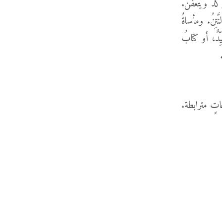
دُ ويتعفَّنُ.
ّتِنُ. ومأساةُ
يِّدٌ، أو كتابُ
تٍ مترابطة.