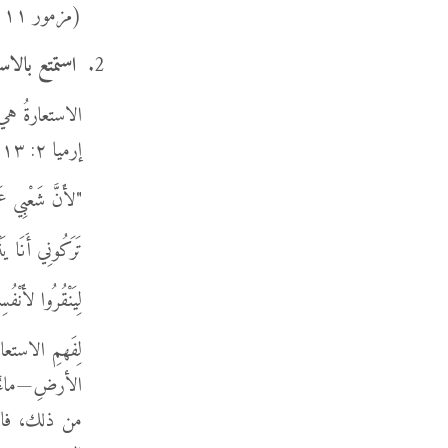
(مزمور ١١١: ٦). والسُّؤالُ دائمًا: كيفَ يُكمِّلُ الشطرُ الثَّاني ما بدأه الأوَّلُ؟
استمتع بالاس
الاستعارةُ هي 
إرميا ٢: ١٣.
"لأَنَّ شَعْبِي عَ
تَرَكُونِي أَنَا يَنْب
لِيَنْقُرُوا لأَنْفُ
لِفَهمِ الاستعا
الأرضِ—ماءٌ ص
من ذلك، فالبئ