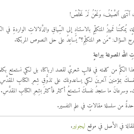
 ٱنْتَهَى ٱلصَّيْفُ، وَنَحْنُ لَمْ نَخْلُصْ!
 يُمكنُنا تَمييزُ المتكلِّمِ بالاستنادِ إلى السِّياقِ والدَّلالاتِ الواردةِ في 
رحِ السؤال: “مَن هو المتكلِّم؟” يُساعِدُ على حل النصوص المربكة.
 الله المصوغة ببراعةٍ
لهُ هذا الكمَّ من كلمته في قالبٍ شعريّ لقصد ارباكنا، بل لكي نستمتع بكلم
فسكَ بمؤمنينَ آخرينَ لكي يساعدونك على تذوُّقِ شِعرِ الكتابِ المقدَّسِ.
. وسرعانَ ما ستجدُ نفسكَ تستمتعُ أكثر فأكثرَ بشِعرِ الكتابِ المقدَّسِ.
احدةٌ من سلسلة مقالاتٍ في علم التفسير.
لمقالة في الأصل في موقع
ليجونير
.