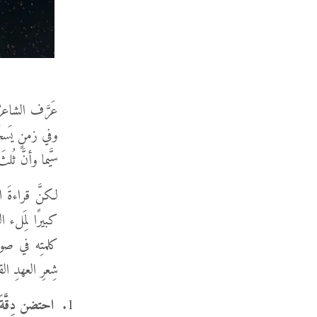
عَرَّف الشاعرُ
وفي زمنٍ يَسخَر
سيَّما وأنَّ ثُ
لكنَّ قراءةَ ا
كبيرًا لِمَلء 
كلمتِه في صورة
شِعرِ العهدِ الق
احتضن دِقَّةَ ا