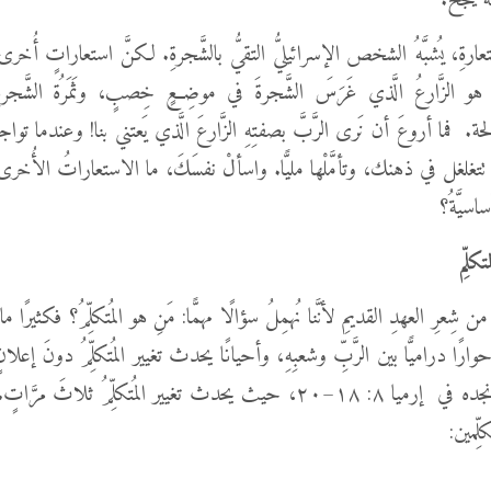
ُ يَنْجَحُ."
ارةِ، يُشبَّهُ الشخص الإسرائيليُّ التقيُّ بالشَّجرةِ. لكنَّ استعاراتٍ أُ
ُّ هو الزَّارعُ الَّذي غَرَسَ الشَّجرةَ في موضِعٍ خِصبٍ، وثَمَرُة الشَّج
. فما أروعَ أن نَرى الرَّبَّ بصفتِهِ الزَّارعَ الَّذي يَعتني بنا! وعندما تواج
ا تتغلغل في ذهنك، وتأمَّلْها مليًّا. واسألْ نفسَكَ، ما الاستعاراتُ الأُخرى الَ
اسيَّةُ؟
لِّم
من شِعرِ العهدِ القديمِ لأنَّنا نُهمِلُ سؤالًا مهمًّا: مَنِ هو المُتكلِّمُ؟ فكثيرًا ما 
حوارًا دراميًّا بين الرَّبِّ وشعبِهِ، وأحيانًا يحدث تغيير المُتكلِّمُ دونَ إعل
ومثالٌ بارز نجده في إرميا ٨: ١٨–٢٠، حيث يحدث تغيير المُتكلِّمُ ثلاثَ مر
لِّمين: