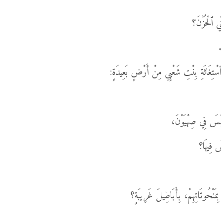
ِّي ٱلْحُزْنَ؟
.
تِغَاثَةِ بِنْتِ شَعْبِي مِنْ أَرْضٍ بَعِيدَةٍ:
 لَيْسَ فِي صِهْيَوْنَ،
سَ فِيهَا؟
 بِمَنْحُوتَاتِهِمْ، بِأَبَاطِيلَ غَرِيبَةٍ؟