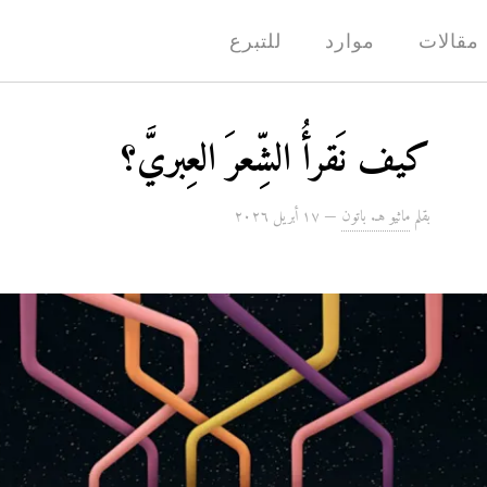
مقالات
موارد
للتبرع
كيف نَقرأُ الشِّعرَ العِبريَّ؟
بقلم
ماثيو هـ. باتون
—
۱۷ أبريل ۲۰۲٦