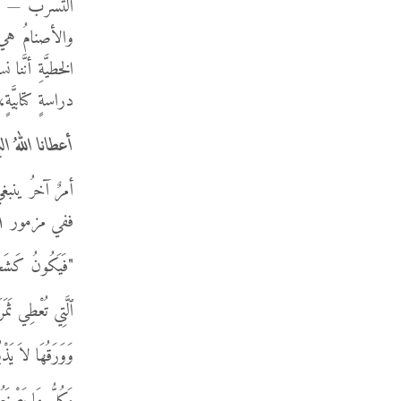
التسرب — أي تح
والأصنامُ هي كآ
الخطيَّةِ أنَّنا
دراسةٍ كتابيَّة
أعطانا اللهُ ا
أمرٌ آخرُ ين
ففي مزمور ١: ٣ نقرأ:
"فَيَكُونُ كَشَجَرَ
ٱلَّتِي تُعْطِي ثَمَر
وَوَرَقُهَا لاَ يَذ