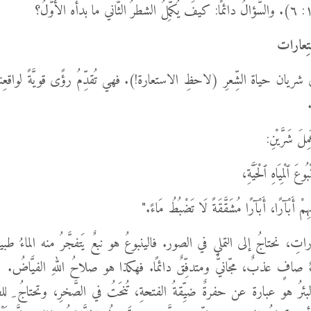
تِعارات
شريان حياة الشِّعرِ (لاحظِ الاستعارة!). فهي تُقدِّمُ رؤًى قويَّةً لواقعِنا. 
مِلَ شَرَّيْنِ:
ُوعَ ٱلْمِيَاهِ ٱلْحَيَّةِ،
سِهِمْ أَبْآرًا، أَبْآرًا مُشَقَّقَةً لَا تَضْبُطُ مَاءً."
راتِ، نحتاجُ إلى التملي في الصور. فالينبوعُ هو نبعٌ يَتفجَّرُ منه الماءُ طبي
افٍ عذبٌ، مجّانيٌّ ومتدفِّقٌ دائمًا. فهكذا هو صلاحُ اللهِ الفيَّاضُ
رُ هو عبارة عن حفرةٌ ضيِّقةُ الفتحةِ، تُنحَتُ في الصَّخرِ، وتحتاجُ ِ لل