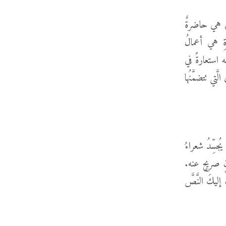
خرى هي حاضرةٌ
رةِ هي أعمالُ
ه استعارةً في
ّتي تتضمَّنُها
يُجسِّدُ شعراءُ
انٍ صريحٍ عنه.
َّاتٍ. إليكَ النَّصَّ