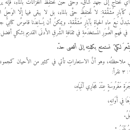
تاجُ إلى جهدٍ شاقٍّ. وحتَّى حين تَحتفِظُ الخزَّاناتُ بالماءِ، فإنَّه يَرْكُ
بارٍ مُشَقَّقةٍ: لا تَحتفِظُ حتَّى بالماءِ، بل لا يبقى فيها إلَّا الوَحلُ النَ
 نستبدلُ نبعَ ماءِ الحياةِ بآبارٍ مُشَقَّقةٍ. ويمكنُ أن يُساعِدَنا قاموسٌ كتابيٌّ ج
ٍ، في فَهمِ الصُّوَرِ المُستخدَمةِ في ثقافةِ الشَّرقِ الأدنَى القديمِ بشكلٍ أفضل.
لشِّعرَ لكي َ نستمتع بكلمتِه إلى أقصى حدّ.
بغي ملاحظتُه، وهو أنَّ الاستعاراتِ تأتي في كثير من الأحيان كمجموعا
ةٍ مَغْرُوسَةٍ عِنْدَ مَجَارِي ٱلْمِيَاهِ،
َهَا فِي أَوَانِهِ،
ْبُلُ.