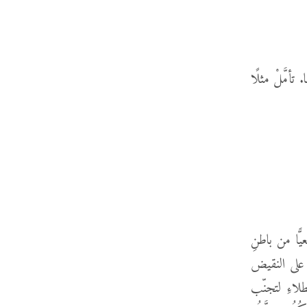
تأمَّلْ مثلًا
عيًّا من باطنِ
. على النقيض
طلاءِ لتجنّب