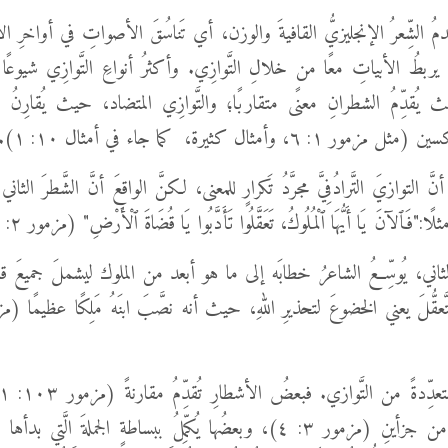
دمُ الشِّعرُ الإنجليزيُّ القافيةَ والوزن، أي تَناسُقَ الأصواتِ في أواخرِ ال
َّ يربطُ الأبياتِ معًا من خلالِ التَّوازِي. وأكثرُ أنواعِ التَّوازِي شيوعًا ه
حيث يُقدِّمُ الشطرانِ معنًى متقاربًا؛ والتَّوازِي المتضاد، حيث يُقارِنُ
 ٦، وأمثال كثيرة، كما جاء في أمثال ١٠: ١).
ّ التوازيَ التَّرادُفِيَّ مجرَّدُ تَكرارٍ للمعنى، لكنَّ الواقعَ أنَّ الشَّطرَ الثان
ا:"فَٱلآنَ يَا أَيُّهَا ٱلْمُلُوكُ، تَعَقَّلُوا تَأَدَّبُوا يَا قُضَاةَ ٱلْأَرْضِ" (مزمور ٢: ١٠).
ثاني، يُوسِّعُ الشاعرُ خطابَه إلى ما هو أبعد من الملوك ليشملَ جميعَ
يُشكِّلُ قصَّةً من جزأينِ (مزمور ٣: ٤)، وبعضُها يُكمِّلُ ببساطةٍ الجملةَ الَّت