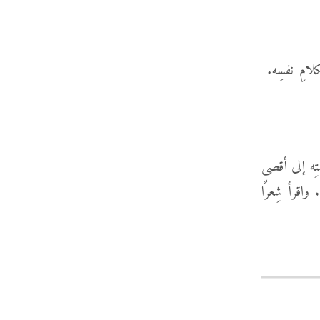
الكلامِ نفسِه.
تِه إلى أقصى
 واقرأ شِعرًا