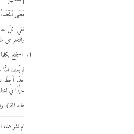
مَضَى ٱلْحَصَادُ،
ففي كلِّ حالةٍ،
والتعلم على ط
استمتع بكلماتِ
لم يُعطِنا ال
حدٍّ. أَحِطْ ن
جيّدًا في لغتك
هذه المقالة و
تم نشر هذه ا