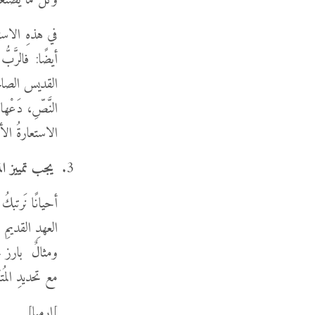
وَكُلُّ مَا يَصْنَعُه
في هذهِ الاستع
أيضًا: فالرَّب
القديس الصالحة
النَّصِّ، دَعْه
الاستعارةُ الأس
يجب تمييز المتك
أحيانًا نَرتبكُ 
العهدِ القديمِ 
مع تحديدِ المُتك
]إرميا]