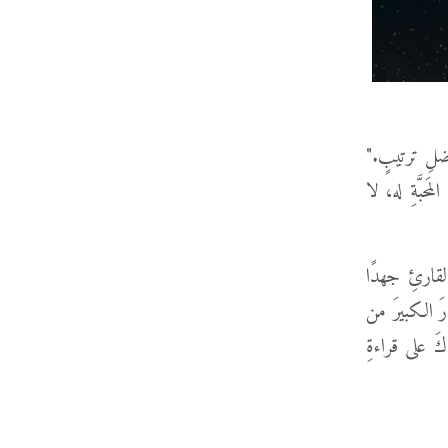
فضلِ ترتيبٍ."
َحبَّةِ له، لا
القارئِ جهدًا
رَ الكبيرَ من
كَ على قراءةِ