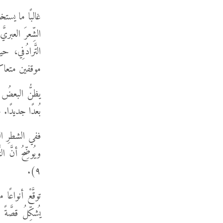
غالبًا ما يستخ
الشِّعرَ العبري
التَّرادُفِي، 
موقفين متعاكسين (مثل مزمور ١:
يظنُّ البعضُ أنَ
بُعدًا جديدًا. مثلً
ففي الشطرِ ال
٩).