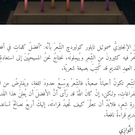
 الإنجليزيُّ صموئيل تايلور كوليردچ الشِّعرَ بأنَّه: "أفضلُ كلماتِ في أ
ُ فيه كثيرونَ من الشِّعرِ ويُهمِلونَه، نحتاجُ نحنُ المسيحيِّينَ إلى استعادةِ الم
لثَ العهدِ القديمِ قد كُتِبَ بصيغة شعريّة.
لشِّعرِ تكونُ أحياناً صعبةً؛ فالشِّعرُ يوسِّعُ حدودَ اللغةِ، ويَفترِضُ من 
الفراغاتِ. ولكن، إنْ كانَ اللهُ قد رَأى أنَّ الأفضلَ أن يُعلِنَ هذا القَد
ِ شِعرٍ، فلابُدَّ أن نتعلَّمَ كيف نُجيدُ قراءتَه. إليكَ أربعَ نصائحَ تساعد
ديمِ قراءةً نافعةً.
لتَّوازِي