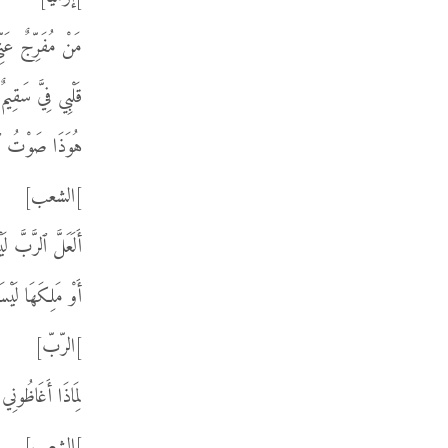
مَنْ مُفَرِّجٌ عَن
قَلْبِي فِيَّ سَقِيمٌ
هُوَذَا صَوْتُ ٱسْ
]الشعب]
أَلَعَلَّ ٱلرَّبَّ
أَوْ مَلِكَهَا لَيْ
]الرّبّ]
لِمَاذَا أَغَاظُونِي
]الشعب]