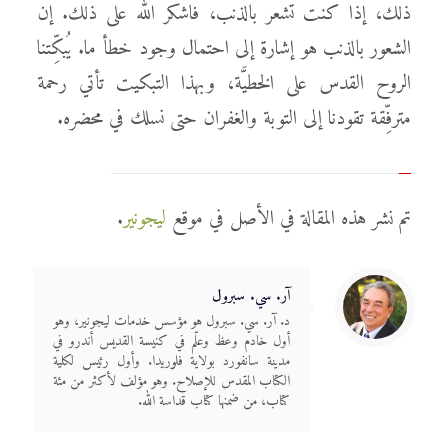
ذلك، إذا كنت تشعر بالذنب، فاشكر الله على ذلك. إن
الشعور بالذنب هو إشارة إلى احتمال وجود خطأ ما. يُبكِّتنا
الروح القدس على الخطيَّة، وبهذا التبكيت تأتي رحمة
مترفِّقة تقودنا إلى التوبة والغفران حتى نسلك في محضره.
تم نشر هذه المقالة في الأصل في موقع
ليجونير
.
آر. سي. سبرول
د. آر. سي. سبرول هو مؤسس خدمات ليجونير، وهو
أول خادم وعظ وعلّم في كنيسة القديس أندرو في
مدينة سانفورد بولاية فلوريدا. وأول رئيس لكلية
الكتاب المقدس للإصلاح. وهو مؤلف لأكثر من مئة
كتاب، من ضمنها كتاب قداسة الله.