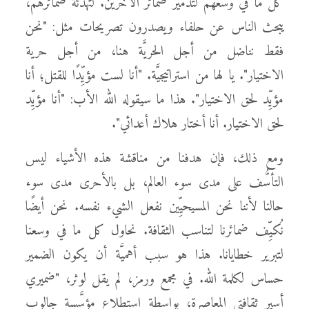
كل ما في وسعهم لتدمير ضمائر الآخرين. لتهدئة ضمائرهم،
يبحث الناس عن حلفاء ويصدرون تصريحات مثل: "نحن
فقط نناضل من أجل الحريَّة هنا، من أجل حرية
الاختيار". يا لها من استراتيجيَّة. "أنا لست مؤيِّدًا للقتل؛ أنا
مؤيِّد لحق الاختيار". هذا ما سيقوله الله الأب: "أنا مؤيِّد
لحق الاختيار. أنا أختار هلاك أعدائي".
ومع ذلك، فإن هدفنا من مناقشة هذه الأشياء ليس
التأسُّف على مدى سوء العالم، بل بالأحرى مدى سوء
حالنا لأننا نحن المسيحيِّين نفعل الشيء نفسه. نحن أيضًا
نُكيِّف ضمائرنا لتناسب الثقافة. نحاول كل ما في وسعنا
لتبرير خطايانا. هذا هو سبب أهميَّة أن يكون الضمير
حساس لكلمة الله. في مجمع ورمز، لم يقل لوثر، "ضميري
أسير ثقافتي المعاصرة، بواسطة استطلاع مؤسَّسة جالوب