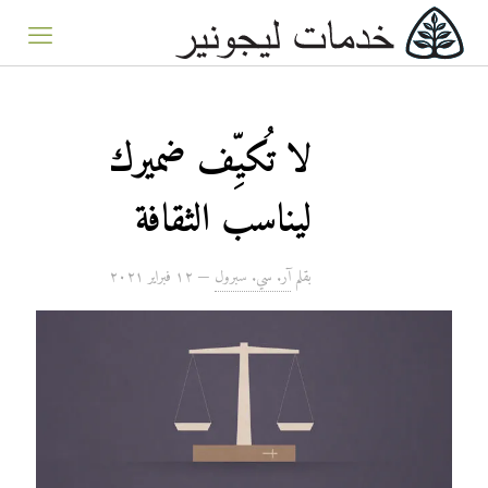
لا تُكيِّف ضميرك
ليناسب الثقافة
بقلم
آر. سي. سبرول
—
۱۲ فبراير ۲۰۲۱