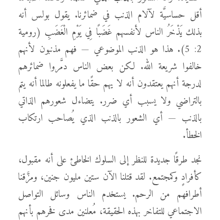
أقل حساسيَّة لآلام الذنب في ضمائرنا. يقول بولس أنه
بذلك يَذْخَرُ الناس لأنفسهم غَضَبًا فِي يَوْمِ الْغَضَبِ (رومية
2: 5). هذا هو الذنب الموضوعي — فهم مذنبون لأنهم
خالفوا شريعة الله. لكن بعض الناس دمَّروا ضمائرهم
لدرجة أنهم يعتقدون أنه لا يهم حقًا ما يفعلونه طالما أنه يتم
بالتراضي ولا يسبب أي ضرر. يتضاءل شعورهم الذاتي
بالذنب — أي الشعور بالذنب الذي يُصاحب ارتكاب
الخطأ.
نجد طرقًا جديدة للنظر إلى السلوك الخاطئ على أنه مقبول،
كأفرادٍ وكمجتمع. لقد قتلنا الآن ستين مليون جنين، ومزَّقنا
أطرافهم من الرحم. يستخدم الناس وسائل التواصل
الاجتماعي للتفاخر بهذه الحقيقة، مُعلنين مدى فخرهم بأنهم