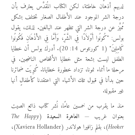
لديهم أذهان خاطئة، لكن الكتاب المُقدَّس يعترف بأن
درجة الشر الموجود عند الأطفال الصغار تختلف بشكل
مُميَّز عن درجة الشر التي تظهر عند البالغين. لذلك، يقول
بولس: "كُونُوا أَوْلاَدًا فِي الشَّرِّ، وَأَمَّا فِي الأَذْهَانِ فَكُونُوا
كَامِلِينَ" (1 كورنثوس 14: 20). أدرك بولس أن خطايا
الطفل ليست بشعة مثل خطايا الأشخاص الناضجين. في
مرحلة ما أثناء نمونا، تزداد خطورة خطايانا. كُوِيَت ضمائرنا
حين بدأنا في قبول تلك الأشياء التي اعتقدنا كأطفالٍ أنها
غير مقبولة.
منذ ما يقرب من خمسين عامًا، نُشر كتاب ذائع الصيت
بعنوان غريب —
العاهرة السعيدة
(
The Happy
Hooker
)، بقلم زافيرا هولاندر (Xaviera Hollander)،