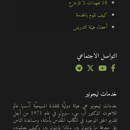
10 تعهدات لا تتزعزع
كيف نقوم بالخدمة
أعضاء هيئة التدريس
التواصل الاجتماعي
خدمات ليجونير
خدمات ليجونير هي هيئة دوليَّة للتلمذة المسيحيَّة أسَّسها عالم
اللاهوت الدكتور أر. سي. سبرول في عام 1971 من أجل
تقديم الحق الموجود في الكتاب المُقدَّس بأمانة، ومساعدة الناس
على معرفة ما يؤمنون به، ولماذا يؤمنون به، وكيف يعيشونه،