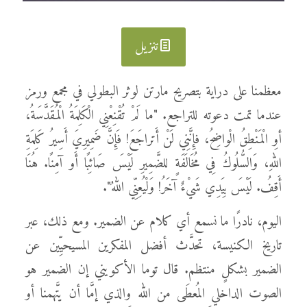
تنزيل
معظمنا على دراية بتصريح مارتن لوثر البطولي في مجمع ورمز
عندما تمت دعوته للتراجع. "ما لَمْ تُقْنِعْنِي الْكَلِمَةُ الْمُقَدَّسَةُ،
أوِ الْمَنْطِقُ الْواضِحُ، فإِنَّنِي لَنْ أَتراجَعَ! فَإِنَّ ضَمِيرِيَ أَسِيرُ كَلِمَةِ
اللهِ، وَالسُّلُوكُ فِي مُخَالَفَةٍ للضَّمِيرِ لَيْسَ صَائِبًا أَو آمِنًا. هُنَا
أَقِفُ. لَيْسَ بِيَدِي شَيْءٌ آخَرُ! وَلْيُعِنِّي اللهُ".
اليوم، نادرًا ما نسمع أي كلام عن الضمير. ومع ذلك، عبر
تاريخ الكنيسة، تحدَّث أفضل المفكرين المسيحيِّين عن
الضمير بشكلٍ منتظم. قال توما الأكويني إن الضمير هو
الصوت الداخلي المُعطَى من الله والذي إمَّا أن يتَّهمنا أو