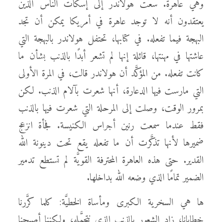
وهي عاهرة. سعت هولاندر إلى إسكات الناس الذين
يعتقدون أنه لا توجد عاهرة في أمريكا يمكن أن تجد
البهجة فيما تفعله. في كتابها، تحتفل هولاندر بالبهجة التي
عاشتها في مهنتها، قائلة إنها لم تشعر أبدًا بالذنب بشأن ما
كانت تفعله. من المؤكَّد أن هولاندر قالت، في المرة الأولى
التي مارست فيها الدعارة، أنها شعرت بآلام الذنب. لكن
بمرور الوقت، وصلت إلى المرحلة التي شعرت فيها بالذنب
فقط عندما سمعت رنين أجراس الكنيسة. فجأة انزعج
ضميرها لأنها تذكَّرت أن ما تفعله يقع تحت دينونة الله
القدير. حتى هذه العاهرة المحترفة القويَّة لم تستطع تدمير
الضمير تمامًا الذي وضعه الله بداخلها.
ها هي السخرية الكبرى ومأساة الخطيَّة: كلما كرَّرنا
خطايانا، زاد الشعور بالذنب الذي نتحمَّله، ولكننا أصبحنا