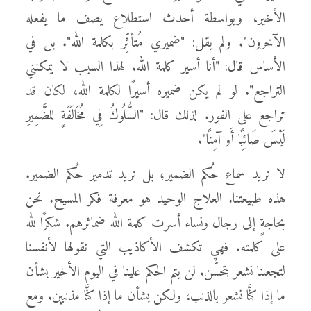
الأخير، وبواسطة أحدث استطلاع يصف ما يفعله
الآخرون". ولم يقل: "ضميري مُتأثِّر بكلمة الله". بل في
الأساس قال: "أنا أسير كلمة الله. لهذا السبب لا يمكنني
التراجع". لو لم يكن ضميره أسيرًا لكلمة الله، لكان قد
تراجع على الفور. لذلك قال: "السُّلُوكُ فِي مُخَالَفَةٍ للضَّمِيرِ
لَيْسَ صَائِبًا أَو آمِنًا".
لا نريد سماع حُكم الضمير؛ بل نريد تدمير حُكم الضمير.
هذه طبيعتنا. العلاج الوحيد هو معرفة فكر المسيح. نحن
بحاجةٍ إلى رجال ونساء أسرت كلمة الله ضمائرهم. شكرًا لله
على كلمته. فهي تكشف الأكاذيب التي نقولها لأنفسنا
لتجعلنا نشعر بتحسُّن. لن يتم الحكم علينا في اليوم الأخير بشأن
ما إذا كنَّا نشعر بالذنب، ولكن بشأن ما إذا كنَّا مذنبين. ومع