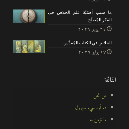
ما سبب أهمّيّة علم الخلاص في
الفكر المُصلَح
۲٤ يوليو ۲۰۲٦
الخلاص في الكتاب المُقدَّس
۱۷ يوليو ۲۰۲٦
القائمة
من نحن
د. أر. سي. سبرول
ما نؤمن به