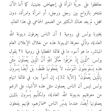
حافظوا على حريَّة المرأة في إجهاض جنينها. كما أننا الآن
نفتخر بالزواج بين رجل ورجل، أو امرأة وامرأة، دون
خجل. لم يعد هناك الكثير من الضمير الجماعي في هذا العالم.
يخبرنا بولس في رومية 1 أن الناس يعرفون دينونة الله
العادلة، وتأتي معرفة الدينونة هذه من خلال الإعلان العام
المباشر. ما هو أسوء ما في قائمة الخطايا في رومية 1؟ يقول
بولس: "الَّذِينَ إِذْ عَرَفُوا حُكْمَ اللهِ أَنَّ الَّذِينَ يَعْمَلُونَ مِثْلَ
هذِهِ يَسْتَوْجِبُونَ الْمَوْتَ، لاَ يَفْعَلُونَهَا فَقَطْ، بَلْ أَيْضًا يُسَرُّونَ
بِالَّذِينَ يَعْمَلُونَ" (الآية 32). إن أسوأ جزء في قائمة اتهام
بولس ليس أن الناس يعملون مثل هذه الأشياء على الرغم
من معرفتهم بدينونة الله العادلة، ولكنَّهم يُسرُّون بالذين
يعملونها أيضًا. عندما يدمِّر الناس ضمائرهم، فإنهم يفعلون