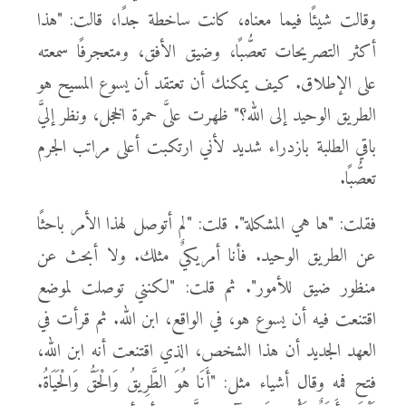
وقالت شيئًا فيما معناه، كانت ساخطة جدًا، قالت: "هذا
أكثر التصريحات تعصُّبًا، وضيق الأفق، ومتعجرفًا سمعته
على الإطلاق. كيف يمكنك أن تعتقد أن يسوع المسيح هو
الطريق الوحيد إلى الله؟" ظهرت علىَّ حمرة الخجل، ونظر إليَّ
باقي الطلبة بازدراء شديد لأني ارتكبت أعلى مراتب الجرم
تعصُّبًا.
فقلت: "ها هي المشكلة". قلت: "لم أتوصل لهذا الأمر باحثًا
عن الطريق الوحيد. فأنا أمريكيٌ مثلك. ولا أبحث عن
منظور ضيق للأمور". ثم قلت: "لكنني توصلت لموضع
اقتنعت فيه أن يسوع هو، في الواقع، ابن الله. ثم قرأت في
العهد الجديد أن هذا الشخص، الذي اقتنعت أنه ابن الله،
فتح فمه وقال أشياء مثل: "أَنَا هُوَ الطَّرِيقُ وَالْحَقُّ وَالْحَيَاةُ.