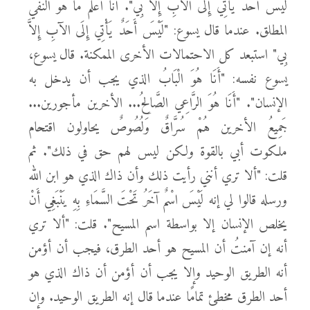
لَيْسَ أَحَدٌ يَأْتِي إِلَى الآبِ إِلاَّ بِي". أنا أعلم ما هو النفي
المطلق. عندما قال يسوع: "لَيْسَ أَحَدٌ يَأْتِي إِلَى الآبِ إِلاَّ
بِي" استبعد كل الاحتمالات الأخرى الممكنة. قال يسوع،
يسوع نفسه: "أَنَا هُوَ الْبَابُ الذي يجب أن يدخل به
الإنسان". "أَنَا هُوَ الرَّاعِي الصَّالِحُ... الأخرين مأجورين...
جَمِيعُ الأخرين هُمْ سُرَّاقٌ وَلُصُوصٌ يحاولون اقتحام
ملكوت أبي بالقوة ولكن ليس لهم حق في ذلك". ثم
قلت: "ألا تري أنني رأيت ذلك وأن ذاك الذي هو ابن الله
ورسله قالوا لي إنه لَيْسَ اسْمٌ آخَرُ تَحْتَ السَّمَاءِ بِهِ يَنْبَغِي أَنْ
يخلص الإنسان إلا بواسطة اسم المسيح". قلت: "ألا تري
أنه إن آمنتُ أن المسيح هو أحد الطرق، فيجب أن أؤمن
أنه الطريق الوحيد وإلا يجب أن أؤمن أن ذاك الذي هو
أحد الطرق مخطئ تمامًا عندما قال إنه الطريق الوحيد. وإن