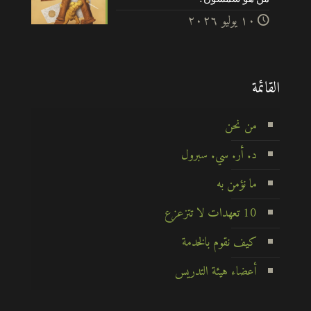
۱۰ يوليو ۲۰۲٦
القائمة
من نحن
د. أر. سي. سبرول
ما نؤمن به
10 تعهدات لا تتزعزع
كيف نقوم بالخدمة
أعضاء هيئة التدريس