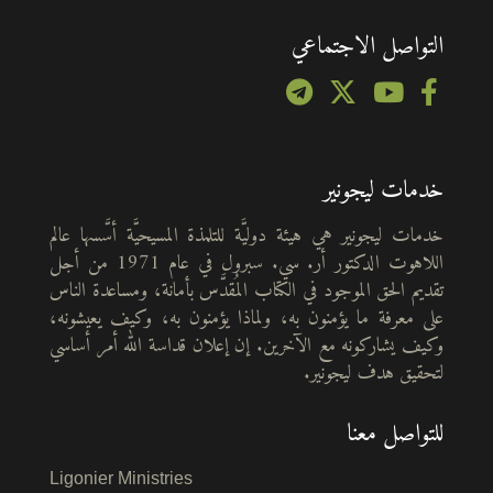
التواصل الاجتماعي
خدمات ليجونير
خدمات ليجونير هي هيئة دوليَّة للتلمذة المسيحيَّة أسَّسها عالم
اللاهوت الدكتور أر. سي. سبرول في عام 1971 من أجل
تقديم الحق الموجود في الكتاب المُقدَّس بأمانة، ومساعدة الناس
على معرفة ما يؤمنون به، ولماذا يؤمنون به، وكيف يعيشونه،
وكيف يشاركونه مع الآخرين. إن إعلان قداسة الله أمر أساسي
لتحقيق هدف ليجونير.
للتواصل معنا
Ligonier Ministries