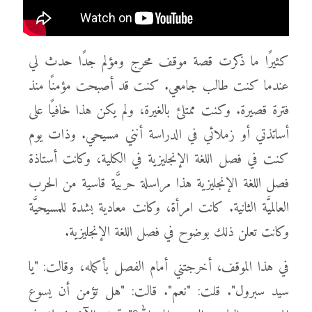
كثيرًا ما ذكرت قصة موقف محرج ومؤلم جدًا حدث لي
عندما كنت طالب جامعي. كنت قد أصبحت مؤمنًا منذ
فترة قصيرة. وكنت ممتلئ بالغيرة، ولم يكن هذا خافيًا على
أساتذتي أو زملائي في الدراسة أنني مسيحي. وذات يوم
كنت في فصل اللغة الإنجليزية في الكلية، وكانت أستاذة
فصل اللغة الإنجليزية هذا مراسلة حربيَّة قاسية من الحرب
العالميَّة الثانية. كانت امرأة، وكانت معادية بشدة للمسيحيَّة
وكانت تعلن ذلك بوضوح في فصل اللغة الإنجليزية.
في هذا الموقف، أخرجتني أمام الفصل بأكمله، وقالت: "يا
سيد سبرول". قلت: "نعم". قالت: "هل تؤمن أن يسوع