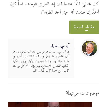
كان مخطئ تمامًا عندما قال إنه الطريق الوحيد، فسأكون
أحمقًا إن ظننت أنه حتى أحد الطرق".
مقاطع قصيرة
آر. سي. سبرول
د. آر. سي. سبرول هو مؤسس خدمات ليجونير، وهو
أول خادم وعظ وعلّم في كنيسة القديس أندرو في
مدينة سانفورد بولاية فلوريدا. وأول رئيس لكلية
الكتاب المقدس للإصلاح. وهو مؤلف لأكثر من مئة
كتاب، من ضمنها كتاب قداسة الله.
موضوعات مرتبطة