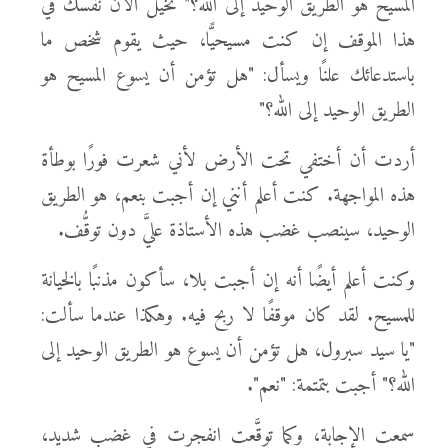
المسيح هو الطريق الوحيد إلى الله؟" تخيل الآن نفسك في
هذا الموقف إن كنت مسيحيًّا، حيث يقوم شخص ما
باستدعائك علنًا ويسأل: "هل تؤمن أن يسوع المسيح هو
الطريق الوحيد إلى الله؟"
أردت أن أختفي تحت الأرض لأني شعرت فورًا بوطأة
هذه المواجهة. كنت أعلم أنني إن أجبت بنعم، هو الطريق
الوحيد، سينصب غضب هذه الأستاذة عليَّ دون توقُّف.
وكنت أعلم أيضًا أنه إن أجبت بلا، سأكون مذنبًا بالخيانة
للمسيح. لقد كان موقفًا لا ربح فيه. وهكذا عندما سألت:
"يا سيد سبرول، هل تؤمن أن يسوع هو الطريق الوحيد إلى
الله؟" أجبت بتمتمة: "نعم".
سمعت الإجابة، وكما توقَّعت انفجرت في غضب شديد،