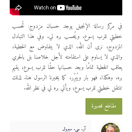
في مركز رسالة الإنجيل يوجد حسبان مزدوج: تُحسب
خطيتي للرب يسوع. ويُحسب بره لي. وفي هذا التبادل
المزدوج، نرى أن الله، الذي لا يتفاوض مع الخطية،
والذي لا يساوم على استقامته لأجل خلاصنا بل بالحري
يعاقب الخطية تمامًا وبعد حسبانها حقًا للرب يسوع، يقيم
بره. وهكذا، فهو بار ويُبرِّر، كما يخبرنا الرسول هنا. لذلك
تنتقل خطيتي للرب يسوع؛ ويأتي بره لي في نظر الله.
مقاطع قصيرة
آر. سي. سبرول