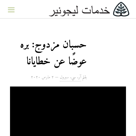
حسبان مزدوج: بره
عوضًا عن خطايانا
بقلم
آر. سي. سبرول
—
۲ مارس ۲۰۲۰