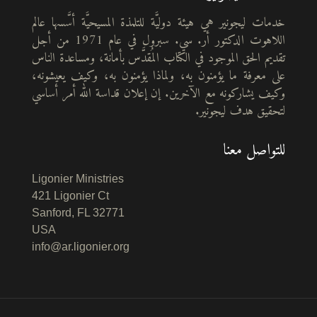
خدمات ليجونير هي هيئة دوليَّة للتلمذة المسيحيَّة أسَّسها عالم
اللاهوت الدكتور أر. سي. سبرول في عام 1971 من أجل
تقديم الحق الموجود في الكتاب المُقدَّس بأمانة، ومساعدة الناس
على معرفة ما يؤمنون به، ولماذا يؤمنون به، وكيف يعيشونه،
وكيف يشاركونه مع الآخرين. إن إعلان قداسة الله أمر أساسي
لتحقيق هدف ليجونير.
للتواصل معنا
Ligonier Ministries
421 Ligonier Ct
Sanford, FL 32771
USA
info@ar.ligonier.org