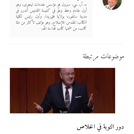
د. آر. سي. سبرول هو مؤسس خدمات ليجونير، وهو
أول خادم وعظ وعلّم في كنيسة القديس أندرو في
مدينة سانفورد بولاية فلوريدا. وأول رئيس لكلية
الكتاب المقدس للإصلاح. وهو مؤلف لأكثر من مئة
كتاب، من ضمنها كتاب قداسة الله.
موضوعات مرتبطة
دور التوبة في الخلاص