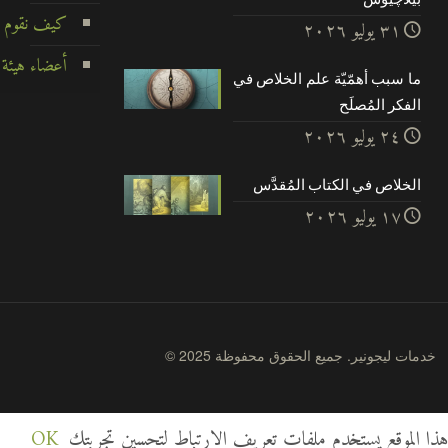
كيف نقوم ب
۳۱ يوليو ۲۰۲٦
أعضاء هيئة 
ما سبب أهمّيّة علم الخلاص في
الفكر المُصلَح
۲٤ يوليو ۲۰۲٦
الخلاص في الكتاب المُقدَّس
۱۷ يوليو ۲۰۲٦
© 2025 خدمات ليجونير. جميع الحقوق محفوظة
هذا الموقع يستخدم ملفات تعريف الارتباط لتحسين تجربتك
OK