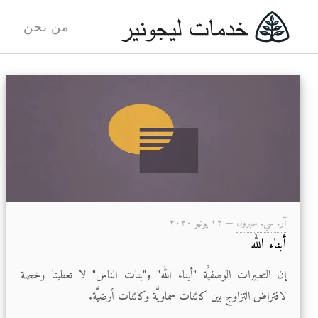
من نحن
آر. سي. سبرول
—
۱۲ يونيو ۲۰۲۰
أبناء الله
إن التعبيرات الوصفيَّة "أبناء الله" و"بنات الناس" لا تعطينا رخصة
لافتراض التزاوج بين كائنات سماويَّة وكائنات أرضيَّة.