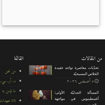
من المقالات
القائمة
تحدّيات معاصرة تواجه عقيدة
من نحن
الخلاص المسيحيّة
د. أر. سي.
۷ أغسطس ۲۰۲٦
ما نؤمن به
المسألة الجدليّة الأولى:
أغسطينوس في مواجهة
10 تعهدات لا تتزعزع
بيلاچيوس