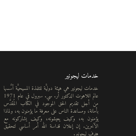
خدمات ليجونير
خدمات ليجونير هي هيئة دوليَّة للتلمذة المسيحيَّة أسَّسها
عالم اللاهوت الدكتور أر. سي. سبرول في عام 1971
من أجل تقديم الحق الموجود في الكتاب المُقدَّس
بأمانة، ومساعدة الناس على معرفة ما يؤمنون به، ولماذا
يؤمنون به، وكيف يعيشونه، وكيف يشاركونه مع
الآخرين. إن إعلان قداسة الله أمر أساسي لتحقيق
هدف ليجونير.