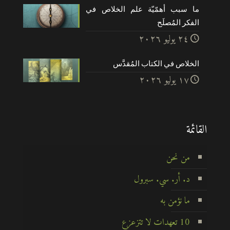
ما سبب أهمّيّة علم الخلاص في
الفكر المُصلَح
۲٤ يوليو ۲۰۲٦
الخلاص في الكتاب المُقدَّس
۱۷ يوليو ۲۰۲٦
القائمة
من نحن
د. أر. سي. سبرول
ما نؤمن به
10 تعهدات لا تتزعزع