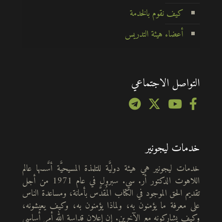
كيف نقوم بالخدمة
أعضاء هيئة التدريس
التواصل الاجتماعي
خدمات ليجونير
خدمات ليجونير هي هيئة دوليَّة للتلمذة المسيحيَّة أسَّسها عالم
اللاهوت الدكتور أر. سي. سبرول في عام 1971 من أجل
تقديم الحق الموجود في الكتاب المُقدَّس بأمانة، ومساعدة الناس
على معرفة ما يؤمنون به، ولماذا يؤمنون به، وكيف يعيشونه،
وكيف يشاركونه مع الآخرين. إن إعلان قداسة الله أمر أساسي