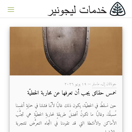
جوناثان إل. ماستر
—
۱۹ يونيو ۲۰۲٦
خمس حقائق يجب أن تعرفها عن محاربة الخطيّة
حين نسقطُ في الخطيّة، يكون ذلك غالبًا لأنّنا فشلنا في حمايةِ أنفسِنا
مُسبقًا. وغالبًا ما تكونُ أفضلُ طريقةٍ لمحاربةِ الخطيّةِ هي تجنُّبَ
الأماكن والأنشطة التي قد تقودنا في اتّجاه التعرُّض للتجربة