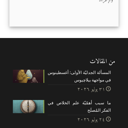
والإغراء.
من المقالات
المسألة الجدليّة الأولى: أغسطينوس
في مواجهة بيلاچيوس
۳۱ يوليو ۲۰۲٦
ما سبب أهمّيّة علم الخلاص في
الفكر المُصلَح
۲٤ يوليو ۲۰۲٦