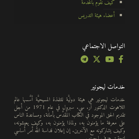
كيف نقوم بالخدمة
أعضاء هيئة التدريس
التواصل الاجتماعي
خدمات ليجونير
خدمات ليجونير هي هيئة دوليَّة للتلمذة المسيحيَّة أسَّسها عالم
اللاهوت الدكتور أر. سي. سبرول في عام 1971 من أجل
تقديم الحق الموجود في الكتاب المُقدَّس بأمانة، ومساعدة الناس
على معرفة ما يؤمنون به، ولماذا يؤمنون به، وكيف يعيشونه،
وكيف يشاركونه مع الآخرين. إن إعلان قداسة الله أمر أساسي
لتحقيق هدف ليجونير.