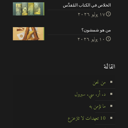
الخلاص في الكتاب المُقدَّس
۱۷ يوليو ۲۰۲٦
من هو شمشون؟
۱۰ يوليو ۲۰۲٦
القائمة
من نحن
د. أر. سي. سبرول
ما نؤمن به
10 تعهدات لا تتزعزع