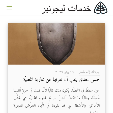
جوناثان إل. ماستر
—
۱۹ يونيو ۲۰۲٦
خمس حقائق يجب أن تعرفها عن محاربة الخطيّة
حين نسقطُ في الخطيّة، يكون ذلك غالبًا لأنّنا فشلنا في حمايةِ أنفسِنا
مُسبقًا. وغالبًا ما تكونُ أفضلُ طريقةٍ لمحاربةِ الخطيّةِ هي تجنُّبَ
الأماكن والأنشطة التي قد تقودنا في اتّجاه التعرُّض للتجربة