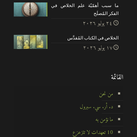
ما سبب أهمّيّة علم الخلاص في
الفكر المُصلَح
۲٤ يوليو ۲۰۲٦
الخلاص في الكتاب المُقدَّس
۱۷ يوليو ۲۰۲٦
القائمة
من نحن
د. أر. سي. سبرول
ما نؤمن به
10 تعهدات لا تتزعزع