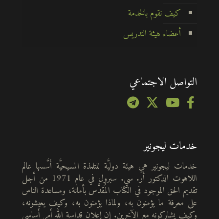
كيف نقوم بالخدمة
أعضاء هيئة التدريس
التواصل الاجتماعي
خدمات ليجونير
خدمات ليجونير هي هيئة دوليَّة للتلمذة المسيحيَّة أسَّسها عالم
اللاهوت الدكتور أر. سي. سبرول في عام 1971 من أجل
تقديم الحق الموجود في الكتاب المُقدَّس بأمانة، ومساعدة الناس
على معرفة ما يؤمنون به، ولماذا يؤمنون به، وكيف يعيشونه،
وكيف يشاركونه مع الآخرين. إن إعلان قداسة الله أمر أساسي