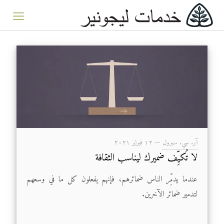
آر. سي. سبرول
—
۱۲ فبراير ۲۰۲۱
لا تُكيِّف ضميرك ليناسب الثقافة
عندما يدمِّر الناس ضمائرهم، فإنهم يفعلون كل ما في وسعهم
لتدمير ضمائر الآخرين.