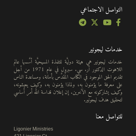
التواصل الاجتماعي
خدمات ليجونير
خدمات ليجونير هي هيئة دوليَّة للتلمذة المسيحيَّة أسَّسها عالم
اللاهوت الدكتور أر. سي. سبرول في عام 1971 من أجل
تقديم الحق الموجود في الكتاب المُقدَّس بأمانة، ومساعدة الناس
على معرفة ما يؤمنون به، ولماذا يؤمنون به، وكيف يعيشونه،
وكيف يشاركونه مع الآخرين. إن إعلان قداسة الله أمر أساسي
لتحقيق هدف ليجونير.
للتواصل معنا
Ligonier Ministries