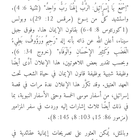
"اِسْمَعْ يَا إِسْرَائِيلُ: الرَّبُّ إِلهُنَا رَبٌّ وَاحِدٌ" (تثنية 6: 4).
واستشهد كلٌّ من يسوع (مرقس 12: 29)، وبولس
(1كورنثوس 8: 4-6) بقانون الإيمان هذا. وفوق جبل
سيناء، أعلن الله عن ذاته بأنه إله "رَحِيمٌ وَرَؤُوفٌ، بَطِيءُ
الْغَضَبِ وَكَثِيرُ الإِحْسَانِ وَالْوَفَاءِ" (خروج 34: 6).
وبحسب تقدير بعض اللاهوتيين، هذا الإعلان أدَّى أيضًا
وظيفة شبيهة بوظيفة قانون الإيمان في حياة الشعب تحت
العهد العتيق. وقد تكرَّر هذا الإعلان عدة مرات في قصة
إسرائيل، من أسفار موسى الخمسة وحتى الأسفار النبوية، بما
في ذلك أيضًا ثلاث إشارات إليه وردت في سفر المزامير
(مزمور 86: 15؛ 103: 8؛ 145: 8).
وبالمثل، يُمكن العثور على تصريحات إيمانية عقائدية في