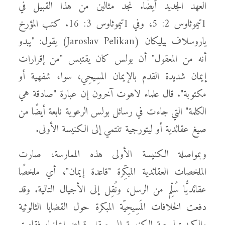
العهد الجديد أيضًا. نجد مثالين من هذا القبيل في
1تيموثاوس 2: 5، وفي 1تيموثاوس 3: 16. كتب المؤرخ
ياروسلاف بيليكان (Jaroslav Pelikan) يقول: "يبدو
أنه من المعقول" أن بولس كان يقتبس "من إقرارات
إيمان شديدة القدم بالإيمان المسِيحِي، سواء شفهية أو
مكتوبة". قال علماء لاهوت آخرون إن عبارة "صادقة هي
الكلمة" التي جاءت في رسائل بولس الرعوية نابعة أيضًا من
صيغ عقائدية أو ليتورجية تنتمي إلى الكنيسة الأولى.
وبمواصلة الكنيسة الأولى هذه الممارسة، صارت
الملخصات العقائدية المبكِّرة "قاعدة إيمان"، أي ملخصًا
عقائديًّا سُلِّم من الرسل، ونُقِل إلى الأجيال التالية. وقد
دفعت الخلافات المَسِيحِيّة المبكرة حول القضايا الثالوثية