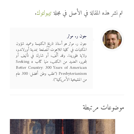
تم نشر هذه المقالة في الأصل في مجلة
تيبولتوك
.
جون ر. موثر
جون ر. موثر هو أستاذ تاريخ الكنيسة وعميد شؤون
المكتبات في كلية اللاهوت المُصلحة بمدينة أورلاندو،
ولاية فلوريدا. وقد ألَّف، أو شارك في تأليف أو
بتحرير، العديد من الكتب، منها كتاب Seeking a
Better Country: 300 Years of American
Presbyterianism ("طلب وطن أفضل: 300 عام
من المشيخية الأمريكية").
موضوعات مرتبطة