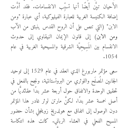
الأحيان تبيَّن أيضًا أنها تسبِّب الانقسامات. فقد أدَّت
إضافة الكنيسة الغربية للعبارة الفيليوكية، أي عبارة "ومن
الابن" (التي تنص على أن الروح القدس ينبثق من الآب
ومن الابن
) إلى قانون الإيمان النيقاوي إلى حدوث
الانقسام بين المَسِيحِيّة الشرقية والمسيحية الغربية في عام
1054.
سعى مؤتمر ماربورغ الذي انعقد في عام 1529 إلى توحيد
الجانبين المُصلَح واللوثري من البروتستانتية، ونجح بالفعل في
تحقيق الوحدة والاتفاق حول أربعة عشر بندًا عقائديًّا من
أصل خمسة عشر بندًا. لكنَّ مارتن لوثر غادر هذا المؤتمر
دون الوصول إلى اتفاق مع هولدريخ زوينجلي بشأن حضور
المسيح الفعلي في العشاء الرباني. كانت هذه انتكاسة