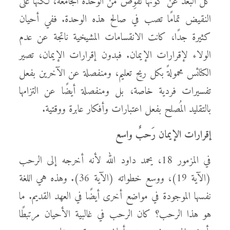
كل البعد عن كونها تقوِّض من الوحدة الجامعة، لكنها على
النقيض تمامًا تصب في صالح هذه الوحدة. ففي أحيان
كثيرة جدًا، كانت الانقسامات المشيخية ناتجة عن عدم
الولاء لإقرارات الإيمان. فبدون إقرارات الإيمان، تصير
الكنائس محمولةً بكل ريح تعليم، ومنفصلة عن الآخرين بفعل
تفسيرات فردية خاصة، بل ومنفصلة أيضًا عن التزامها
بالتقليد المُصلح بفعل اعتبارات وأفكار عابرة ووقتية.
إقرارات الإيمان رَحبٌ واسع
في المزمور 18، يحمد داود الله لأنه أخرجه إلى الرحب
(الآية 19)، ووسع خطواته (الآية 36). وهذه هي اللغة
نفسها الموجودة في مواضع أخرى أيضًا في العهد القديم. ما
هو هذا الرحب؟ كان الرحب في غالبية الأحيان مرتبطًا