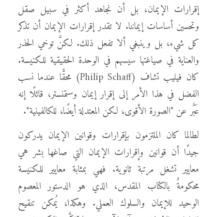
إقرارات الإيمان، بل أن نجاهد أكثر في سبيل صقل
وتحسين أساسات إيماننا. لا تقدر إقرارات الإيمان أن تذكر
كل شيء، بل وينبغي ألا تفعل ذلك. لكنَّ توخي الحذر
والعناية في صياغتها سيسهم في الوحدة الحقيقية للكنيسة.
كان فيليب تشاف (Philip Schaff) محقًّا عندما نسب
الفضل في هذا الأمر إلى إقرار إيمان وستمنستر، قائلًا إنه
عَبَّر عن "الصورة الأقوى، لكن المعتدلة أيضًا، للكالفينية".
لطالما كان الملتزمون بإقرارات وقوانين الإيمان يدركون
جيدًا أن قوانين وإقرارات الإيمان التي صاغها بشر هي
معايير تشغل مرتبة ثانوية. فهي بمثابة معايير للكنيسة
محكومةٌ بالكتاب المقدس، الذي هو الدستور المعصوم
الوحيد للإيمان والسلوك العملي. وهكذا، يُمكن تنقيح