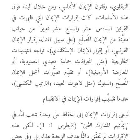
النيقاوي، وقانون الإيمان الأثناسي. ومن خلال البناء فوق
هذه الأساسات، كانت إقرارات الإيمان التي ظهرت في
القرنين السادس عشر والسابع عشر تعبيرًا عن جوانب
معيَّنة من الإيمان المُصلَح (على سبيل المثال، إقرار الإيمان
الفرنسي، أو إقرار الإيمان الإسكتلندي)، تواجه التهديدات
الخارجية (مثل انحرافات جماعة معيدي المعمودية، أو
المعارضة الأرمينية)، أو تقدِّم تطوُّرات أشمل للإيمان
المُصلَح والسلوك (مثل لاهوت العهد، والترتيب الكنسي).
عندما تتسبَّب إقرارات الإيمان في الانقسام
تسعى إقرارات الإيمان إلى الحفاظ على وحدة شعب الله في
"إِيمَانهم المشترك الثمين" (2بطرس 1: 1). لكن هذه
الإقرارات لم تحقِّق دائمًا هدف الوحدة هذا، بل وفي بعض