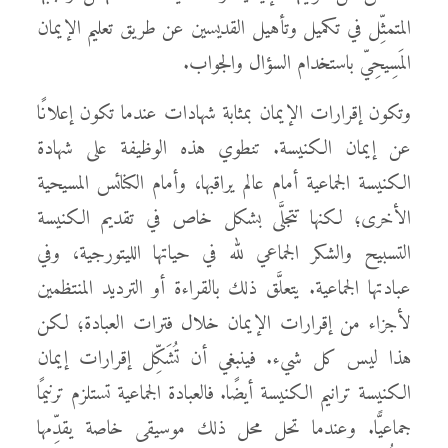
المتمثِّل في تكميل وتأهيل القديسين عن طريق تعليم الإيمان
المَسِيحِيّ باستخدام السؤال والجواب.
وتكون إقرارات الإيمان بمثابة شهادات عندما تكون إعلانًا
عن إيمان الكنيسة. تنطوي هذه الوظيفة على شهادة
الكنيسة الجماعية أمام عالم يراقبها، وأمام الكنائس المسيحية
الأخرى؛ لكنها تتجلَّى بشكل خاص في تقديم الكنيسة
التسبيح والشكر الجماعي لله في حياتها الليتورجية، وفي
عبادتها الجماعية. يتعلَّق ذلك بالقراءة أو الترديد المنتظمين
لأجزاء من إقرارات الإيمان خلال فترات العبادة؛ لكن
هذا ليس كل شيء. فينبغي أن تُشَكِّل إقرارات إيمان
الكنيسة ترانيم الكنيسة أيضًا. فالعبادة الجماعية تستلزم ترنيمًا
جماعيًّا. وعندما تحل محل ذلك موسيقى خاصة يقدِّمها