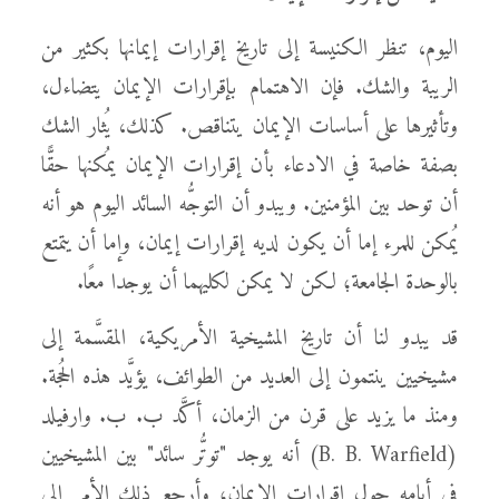
اليوم، تنظر الكنيسة إلى تاريخ إقرارات إيمانها بكثير من
الريبة والشك. فإن الاهتمام بإقرارات الإيمان يتضاءل،
وتأثيرها على أساسات الإيمان يتناقص. كذلك، يُثار الشك
بصفة خاصة في الادعاء بأن إقرارات الإيمان يمُكنها حقًّا
أن توحد بين المؤمنين. ويبدو أن التوجُّه السائد اليوم هو أنه
يُمكن للمرء إما أن يكون لديه إقرارات إيمان، وإما أن يتمتع
بالوحدة الجامعة؛ لكن لا يمكن لكليهما أن يوجدا معًا.
قد يبدو لنا أن تاريخ المشيخية الأمريكية، المقسَّمة إلى
مشيخيين ينتمون إلى العديد من الطوائف، يؤيَّد هذه الحُجة.
ومنذ ما يزيد على قرن من الزمان، أكَّد ب. ب. وارفيلد
(B. B. Warfield) أنه يوجد "توتُّر سائد" بين المشيخيين
في أيامه حول إقرارات الإيمان؛ وأرجع ذلك الأمر إلى