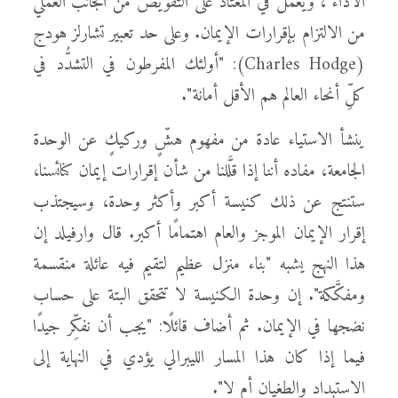
الأداء"، ويعمل في المعتاد على التقويض من الجانب العملي
من الالتزام بإقرارات الإيمان. وعلى حد تعبير تشارلز هودج
(Charles Hodge): "أولئك المفرطون في التشدُّد في
كلِّ أنحاء العالم هم الأقل أمانة".
ينشأ الاستياء عادة من مفهوم هشٍّ وركيكٍ عن الوحدة
الجامعة، مفاده أننا إذا قلَّلنا من شأن إقرارات إيمان كنائسنا،
ستنتج عن ذلك كنيسة أكبر وأكثر وحدة، وسيجتذب
إقرار الإيمان الموجز والعام اهتمامًا أكبر. قال وارفيلد إن
هذا النهج يشبه "بناء منزل عظيم لتقيم فيه عائلة منقسمة
ومفكَّكة". إن وحدة الكنيسة لا تتحقق البتة على حساب
نضجها في الإيمان. ثم أضاف قائلًا: "يجب أن نفكِّر جيدًا
فيما إذا كان هذا المسار الليبرالي يؤدي في النهاية إلى
الاستبداد والطغيان أم لا".