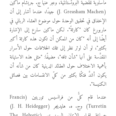
مأساوية للقضية البروتستانتية، وعبَّر عنها ج. جريشام ماكين
(J. Greasham Machen) جيدًا، عندما أشار إلى أن
الإخفاق في تحقيق الوحدة حول موضوع العشاء الرباني في
ماربورغ كان "كارثةً". لكن ماكين سارع إلى الإشارة
أيضًا إلى أنه "كان من الممكن أن تكون هذه كارثة أكبر
بكثير"، لو أن لوثر نظر إلى تلك الخلافات حول الأسرار
المقدَّسة على أنها "شأن تافه"، مضيفًا: "مثل هذه الاستهانة
بأهمية الاختلاف حول العقائد الدينية كان من شأنه أن
يكون أشدَّ فتكًا بكثير من كلِّ الانقسامات بين فصائل
الكنيسة".
عندما قام كلٌّ من فرانسيس توريتين (Francis
Turretin) وج. ه. هايديجر (J. H. Heidegger)
بصياغة إقرار الإيمان السويسري (The Helvetic