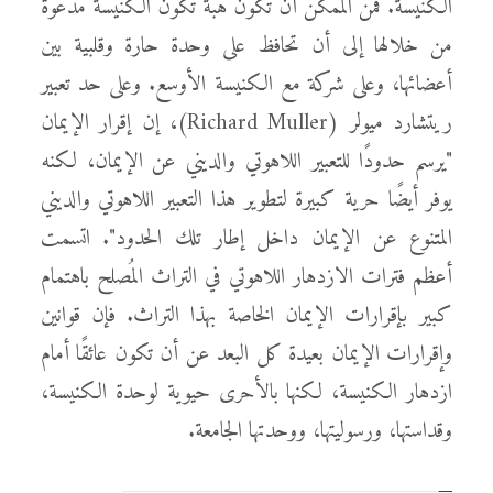
الكنيسة. فمن الممكن أن تكون هبةً تكون الكنيسة مدعوة
من خلالها إلى أن تحافظ على وحدة حارة وقلبية بين
أعضائها، وعلى شركة مع الكنيسة الأوسع. وعلى حد تعبير
ريتشارد ميولر (Richard Muller)، إن إقرار الإيمان
"يرسم حدودًا للتعبير اللاهوتي والديني عن الإيمان، لكنه
يوفر أيضًا حرية كبيرة لتطوير هذا التعبير اللاهوتي والديني
المتنوع عن الإيمان داخل إطار تلك الحدود". اتسمت
أعظم فترات الازدهار اللاهوتي في التراث المُصلح باهتمام
كبير بإقرارات الإيمان الخاصة بهذا التراث. فإن قوانين
وإقرارات الإيمان بعيدة كل البعد عن أن تكون عائقًا أمام
ازدهار الكنيسة، لكنها بالأحرى حيوية لوحدة الكنيسة،
وقداستها، ورسوليتها، ووحدتها الجامعة.