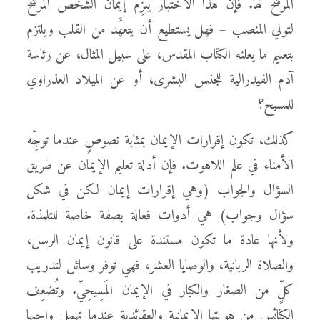
المرشَّح لها. فإن هذا الاختبار يُلزِم إيمان الشخص المرشَّح
لتولي المنصب – فهل يستطيع أن يتعهَّد من القلب ويلتزم
بتعليم ما يعلنه الكتاب المقدس، على سبيل المثال، عن رئاسة
آدم الفيدرالية للجنس البشرى، أو عن الميلاد العذراوي
للمسيح؟
كذلك، تكون إقرارات الإيمان بمثابة نصوصٍ عندما توجِّه
الأمناء في علم اللاهوت. فإن أدلة تعليم الإيمان عن طريق
السؤال والجواب (وهي إقرارات إيمان لكن في شكل
سؤال وجواب) هي أدوات فعالة بصفة خاصة للتلمذة.
ولأنها عادة ما تكون مستندة على قانون إيمان الرسل،
والصلاة الربانية، والوصايا العشر، فهي توفر وسائل لتدريب
كلٍّ من الصغار والكبار في الإيمان المَسِيحِيّ. وتُضعِف
الكنائس من هويتها الإيمانية والعقائدية عندما تهمل واجبها