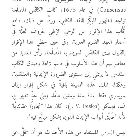
Consensus) في عام 1675، كانت الكنائس المُصلَحة
تواجه الظهور المبكِّر للنقد الكتابي. وردًّا على ذلك، دافع
كُتَّاب هذا الإقرار عن الوحي الإلهي لحروف العلَّة في
أسفار العهد القديم العبرية. وفي حين حظي هذا الإقرار
بالقبول لدى الكنائس السويسرية المُصلَحة، رأى العديد من
معاصريهم أن هذا الأسلوب في دعم نزاهة وصدق الكتاب
المقدس لا يرتقي إلى مستوى الضرورة الإيمانية والعقائدية.
وهكذا، ظلت هذه الصيغة باقيةً في شكل إقرار إيمان
سويسري فقط لمدة ستة وستين عامًا. وعلى حدِّ تعبير ج.
ف. فيسكو (J. V. Fesko)، كان هذا "تجاوزًا عقائديًّا"
لأنه "ضَيَّق أبواب الإيمان القويم بشكل مبالَغ فيه".
ليس الدرس المستفاد من هذه الأحداث هو أن نتخلَّى عن