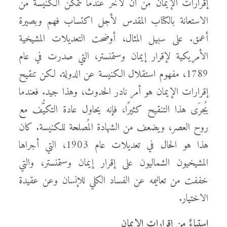
إقرارات الإيمان من آن لآخر عندما تتمكَّن الكنيسة من
الاستعانة بالكتاب المقدس لأجل اكتساب فهم وبصيرة
أعمق. على سبيل المثال، أوضحت التعديلات المشيخية
الأمريكية لإقرار إيمان وستمنستر، التي صدرت في عام
1789، مفهوم استقلال الكنيسة عن الدولة. لكن تنقيح
إقرارات الإيمان هو أمر نادر الحدوث، وهذا جيد. فعندما
يُجرَى هذا التنقيح كثيرًا، فإنه يحاول عادة التكيُّف مع
روح العصر، ويضعف من الشهادة المُصلحة للكنيسة. كان
هذا هو الحال في تعديلات عام 1903، التي أجراها
المشيخيون الشماليون على إقرار إيمان وستمنستر، والتي
خففت من تعاليمه عن الفساد الكلي للإنسان وعن عقيدة
الاختيار.
استياءٌ من إقرارات الإيمان