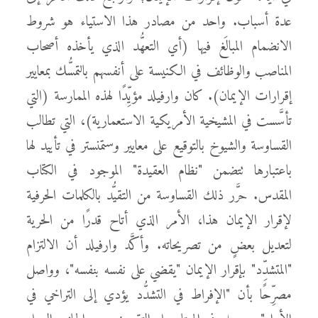
عدة أسباب. واحد من مصادر هذا الاستياء هو شروط
الانضمام المبالَغ فيها (أي التعهُّد الذي يأخذه أصحاب
المناصب والوظائف في الكنيسة على أنفسهم بالتمسُّك بمعايير
إقرارات الإيمان). كان وارفيلد مؤيِّدًا لهذه الممارسة (التي
تأسَّست في المشيخية الأمريكية الاستعمارية)، التي تطالب
القساوسة والشيوخ بالتوقيع على معايير وستمنستر في تأييد لها
باعتبارها تتضمن "نظام العقيدة" الموجود في الكتاب
المقدس. حرَّر ذلك القساوسة من التقيُّد بالكلمات الحرفية
لإقرار الإيمان هذا، الأمر الذي أتاح قدرًا من الحرية
لتعديل بعضٍ من تصريحاته. وأكَّد وارفيلد أن الالتزام
"المتشدِّد" بإقرار الإيمان "يقضي على نفسه بنفسه"، وواصل
مصرِّحًا بأن "الإفراط في التشدُّد يؤدي إلى التراخي في