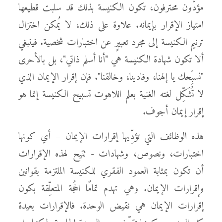
مؤدُّون محترفون، تكون الكنيسة بذلك قد سلبت قطيعها
امتياز الإقرار بإيمانه. علاوة على ذلك، لا يُمكن اختزال
ترنيم الكنيسة إلى مجرد تعبيرٍ عن اختبارات شخصية. فينبغي
ألا تكون شهادة الكنيسة هي "أنا أسلم ذاتي"، بل بالأحرى
"نسبِّحك يا إلهنا، وفادينا، وخالقنا". فإن إقرار الإيمان الذي
لا تُشَكِّل لغته الغنية بعلم اللاهوت تسبيح الكنيسة إنما هو
إقرار إيمان أجوف.
هذه الوظائف التي تؤدِّيها إقرارات الإيمان – أي كونها
اختبارات، ونصوص، وشهادات - تتيح لهذه الإقرارات
أن تكون بمثابة العمود الفقري للكنيسة الملتزمة بقوانين
وإقرارات الإيمان. وهي تهدم تمامًا الحُجة المتعلِّقة بكون
إقرارات الإيمان هي نقيض الوحدة. فالإقرارات بعيدة