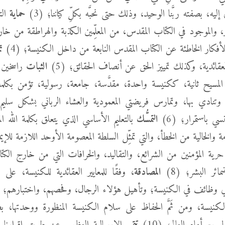
إليه، بصفته ربَّنا الوحيد، وذلك حتى نحبَّه بكلِّ كياننا؛ (3)
حماية
الت
َر، والموجود في الكتاب المقدس، من المعلِّمين الكذبة والهراطقة من خ
فكار الخاطئة عن الكتاب المقدس النابعة من داخل الكنيسة؛ (4)
تم
قائدية، وكذلك تمييز الحق عن أنصاف الحقائق؛ (5)
الثبات
راسخين 
المسيح ثانية، ككنيسة واحدة، مقدَّسة، جامعة، رسولية، تؤمن بكلمة ا
وتنادي بها، وتمارس فريضتي المعمودية والعشاء الرباني بشكل سليم
ي باستمرار؛ (6)
التمسُّك
بالتعليم الأساسي الذي يتعلق بكلمة الله ا
مة والخالية من الخطأ، والتي تمثِّل السلطة المعصومة الأوحد اللازمة للإي
رية المؤمنين من الشرائع، والتقاليد، والخرافات التي من خارج الك
مائر البشر؛ (8)
المصادقة
، وفقًا للمعايير العقائدية للكنيسة، على 
تولي وظائف في الكنيسة؛ وتأهيل هؤلاء الرجال، وفحصهم، واختبارهم؛ (9
كنيسة، ومن ثَمَّ الحفاظ على سلام الكنيسة المنظورة ووحدتها، بص