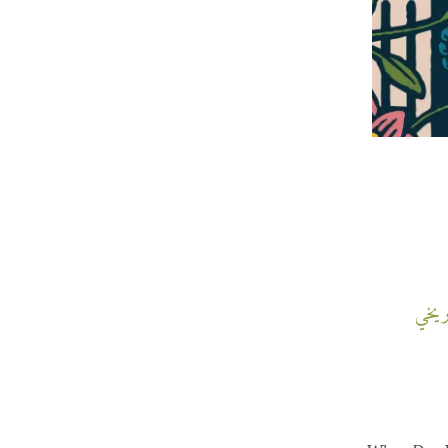
اريخي