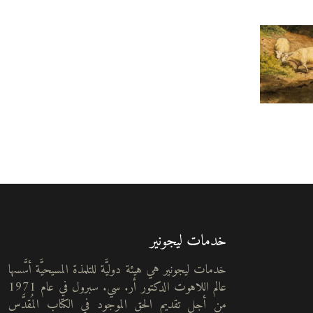
خدمات ليجونير
خدمات ليجونير هي هيئة دوليَّة للتلمذة المسيحيَّة أسَّسها
عالم اللاهوت الدكتور أر. سي. سبرول في عام 1971
من أجل تقديم الحق الموجود في الكتاب المُقدَّس