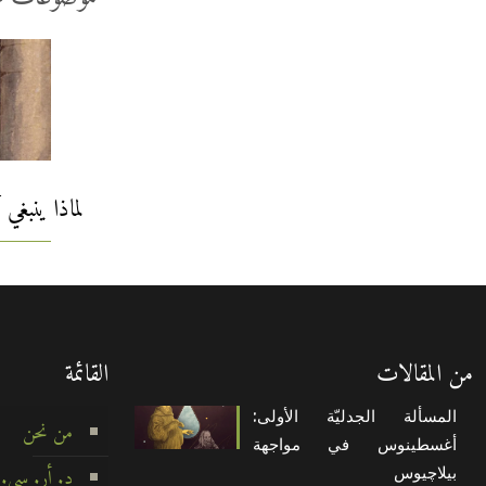
لماذا ينبغي
من المقالات
القائمة
المسألة الجدليّة الأولى:
من نحن
أغسطينوس في مواجهة
بيلاچيوس
د. أر. سي.