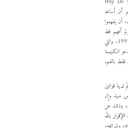
Why Do 
هو أن أساعد
ن، أن يفهموا
لم أفهم قط
جدوى قوانين وإقرارات الإيمان إلى أن قرأتُ مجموعة وثائق وستمنستر في عام 1997، والتي
دعو الكنيسة
 فقط بالفم،
 لدينا قوانين
ض منها. وإن
بد، وذلك عن
الإقرار
بالله
ته، وشرائعه،