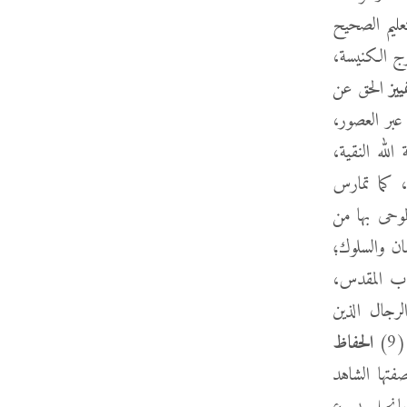
عليم الصحيح
ارج الكنيسة،
ييز
الحق عن
عبر العصور،
لله النقية،
، كما تمارس
لموحى بها من
مان والسلوك؛
تاب المقدس،
الرجال الذين
)
الحفاظ
فتها الشاهد