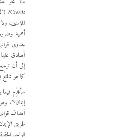
منذ نحو عش
Creeds?
("لم
المؤمنين، ولا
أهمية وضرور
أصادق عليها 
إلى أن ترجع 
كما هو شائعٌ 
سأقدِّم فيما ي
إيمان؟"، وهو
أهداف قوانين 
طريق الإيمان ب
الواحد الحقيق