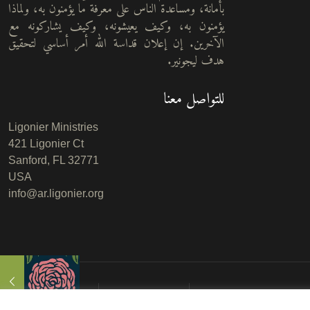
بأمانة، ومساعدة الناس على معرفة ما يؤمنون به، ولماذا
يؤمنون به، وكيف يعيشونه، وكيف يشاركونه مع
الآخرين. إن إعلان قداسة الله أمر أساسي لتحقيق
هدف ليجونير.
للتواصل معنا
Ligonier Ministries
421 Ligonier Ct
Sanford, FL 32771
USA
info@ar.ligonier.org
شروط الاستخدام
سياسة حقوق النشر
سياسة الخصوصية