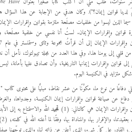
ر سنوات، طُلب مني أن أكتب كتابًا صغيرًا بعنوان
We Have
َ لدينا قوانين إيمان؟"). وكان هدفي من الإجابة عن هذا السؤال 
 سيما الذين ليسوا من خلفيات مصلَحة ملتزمة بقوانين وإقرارات الإيما
ة قوانين وإقرارات الإيمان. لستُ أنا نفسي من خلفية مصلَحة، و
من قلبي إلى يومنا هذا. وفي هذا العدد من مجلة تيبولتوك، نأمل أن ن
إلى قوانين وإقرارات إيمانها التاريخية، وأن تصادق عليها بأمانة، ليس
بشكل متزايد في الكنيسة اليوم.
لي دفاعًا من نوع ما، مكوَّنًا من عشر نقاط، مبنيًّا على محتوى كتاب "لمَ
 دفاع عن صياغة قوانين وإقرارات إيمان الكنيسة، وجدواها، والغر
وإقرارات الإيمان هي كالتالي: (1)
تمجيد
الله والاستمتاع به إلى الأ
عقيدتنا، والإقرار بها، والمناداة بها، وفقًا لما أعلنه الله في كلمته؛ (2)
ي، القادر على كلِّ شيء، الذي أعلن عن ذاته لنا، والذي توجِّهنا صفا