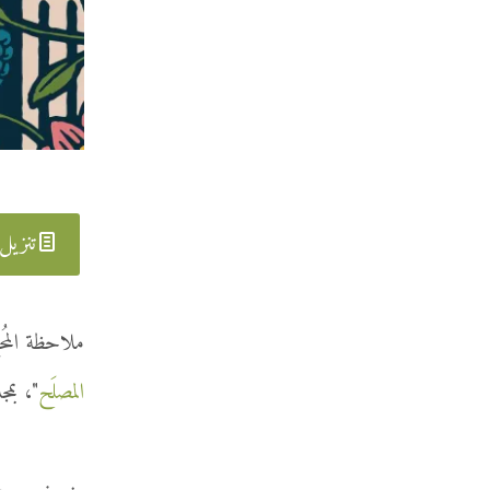
تنزيل
ملاحظة المُحرِّر: الم
المصلَح
"، بمج