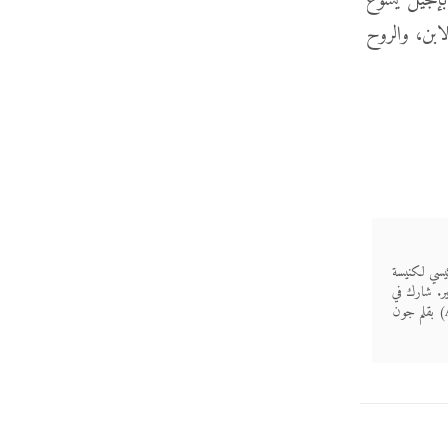
إنجيل يسوع
لابن، والروح
اعي الرئيسي لكنيسة
ر. شارك في
ترجمة وتحرير "كتاب قصير عن الحياة المسيحيَّة" (A Little Book on the Christian) بقلم جون