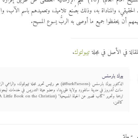
سيح أمام العالم؛ (10)
تتميم
الإرسالية العظمى عن طريق إقرارنا ب
 الحقيقي، والمناداة به، وذلك بصُنع تلاميذ، وتعميدهم باسم الآب، وا
مهم أن يحفظوا جميع ما أوصى به الربُّ يسوع المسيح.
مقالة في الأصل في مجلة
تيبولتوك
.
بيرك بارسنس
الدكتور بيرك بارسنس (BurkParsons@) هو رئيس تحرير مجلة تيبولتوك، والر
سانت أندروز في مدينة سانفورد بولاية فلوريدا، وعضو هيئة التدريس في خدمات ليجوني
كالفن.
رتبطة