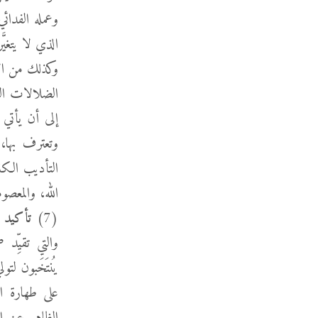
وعمله الفدائي 
الذي لا يتغيّ
وكذلك من الأ
الضلالات الع
إلى أن يأتي 
وتعترف بها، 
التأديب الكنس
الله، والمعصو
(7)
تأكيد
ح
والتي تقيِّد ض
يُنتَخَبون ل
على طهارة ال