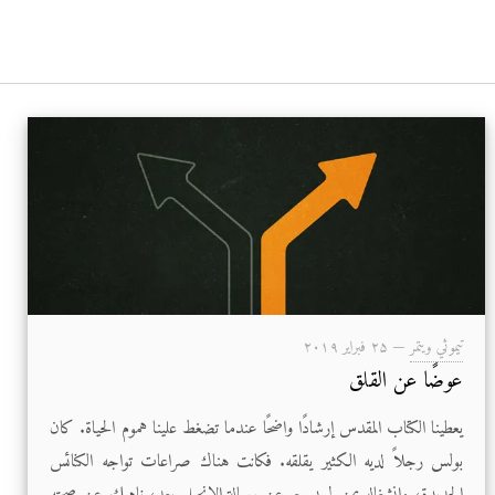
تيموثي ويتمر
—
۲۵ فبراير ۲۰۱۹
عوضًا عن القلق
يعطينا الكتاب المقدس إرشادًا واضحًا عندما تضغط علينا هموم الحياة. كان
بولس رجلاً لديه الكثير يقلقه. فكانت هناك صراعات تواجه الكنائس
الجديدة، وانشغاله بمن لم يسمع عن رسالة الإنجيل بعد، ناهيك عن صحته