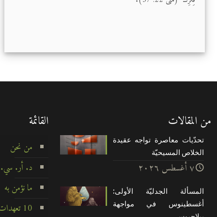
من المقالات
القائمة
تحدّيات معاصرة تواجه عقيدة
من نحن
الخلاص المسيحيّة
د. أر. سي.
۷ أغسطس ۲۰۲٦
ما نؤمن به
المسألة الجدليّة الأولى:
أغسطينوس في مواجهة
10 تعهدات لا تتزعزع
بيلاچيوس