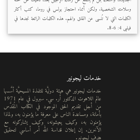
وسلامته الشخصية. ولكن أثناء احتجاز بولس في روما، كتب أكثر
الكلمات التي لا تُنسى عن القلق والهم. هذه الكلمات الرائعة نجدها في
فيلبى 4: 6-8.
خدمات ليجونير
خدمات ليجونير هي هيئة دوليَّة للتلمذة المسيحيَّة أسَّسها
عالم اللاهوت الدكتور أر. سي. سبرول في عام 1971
من أجل تقديم الحق الموجود في الكتاب المُقدَّس
بأمانة، ومساعدة الناس على معرفة ما يؤمنون به، ولماذا
يؤمنون به، وكيف يعيشونه، وكيف يشاركونه مع
الآخرين. إن إعلان قداسة الله أمر أساسي لتحقيق
هدف ليجونير.