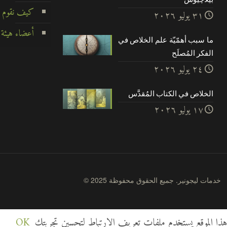
كيف نقوم ب
۳۱ يوليو ۲۰۲٦
أعضاء هيئة 
ما سبب أهمّيّة علم الخلاص في
الفكر المُصلَح
۲٤ يوليو ۲۰۲٦
الخلاص في الكتاب المُقدَّس
۱۷ يوليو ۲۰۲٦
© 2025 خدمات ليجونير. جميع الحقوق محفوظة
هذا الموقع يستخدم ملفات تعريف الارتباط لتحسين تجربتك
OK