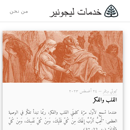
من نحن
تيموثي ويتمر
—
۲٤ أغسطس ۲۰۲۳
القلب والفكر
عندما تسمع لأوّل مرّة كلمتَي القلب والفكر، ربّما تبدأ تفكّر في الوصية
العظمى: "تُحِبُّ ٱلرَّبَّ إِلَهَكَ مِنْ كُلِّ قَلْبِكَ، وَمِنْ كُلِّ نَفْسِكَ، وَمِنْ كُلِّ
فِكْرِكَ" (متى 22: 37).