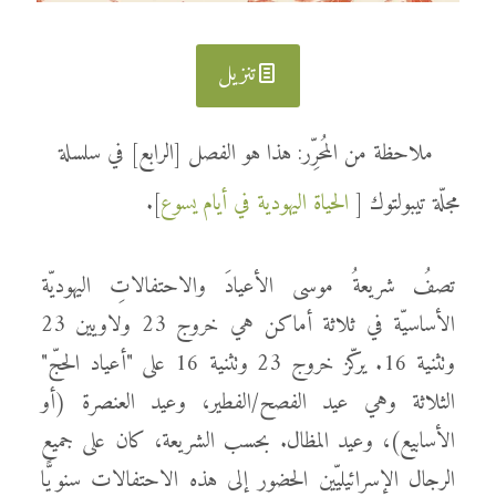
تنزيل
ملاحظة من المُحرِّر: هذا هو الفصل [الرابع] في سلسلة
مجلّة تيبولتوك [
الحياة اليهودية في أيام يسوع
].
تصفُ شريعةُ موسى الأعيادَ والاحتفالاتِ اليهوديّة
الأساسيّة في ثلاثة أماكن هي خروج 23 ولاويين 23
وتثنية 16. يركّز خروج 23 وتثنية 16 على "أعياد الحجّ"
الثلاثة وهي عيد الفصح/الفطير، وعيد العنصرة (أو
الأسابيع)، وعيد المظال. بحسب الشريعة، كان على جميع
الرجال الإسرائيليّين الحضور إلى هذه الاحتفالات سنويًّا