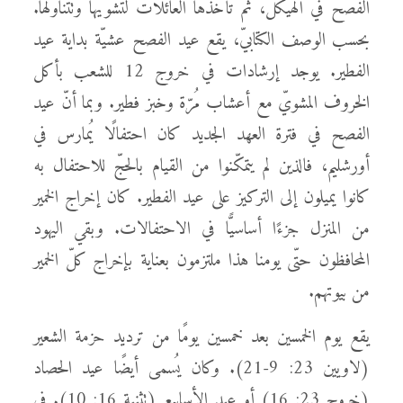
الفصح في الهيكل، ثمّ تأخذها العائلات لتشويها وتتناولها.
بحسب الوصف الكتابيّ، يقع عيد الفصح عشيّة بداية عيد
الفطير. يوجد إرشادات في خروج 12 للشعب بأكل
الخروف المشويّ مع أعشاب مُرّة وخبز فطير. وبما أنّ عيد
الفصح في فترة العهد الجديد كان احتفالًا يُمارس في
أورشليم، فالذين لم يتمكّنوا من القيام بالحجّ للاحتفال به
كانوا يميلون إلى التركيز على عيد الفطير. كان إخراج الخمير
من المنزل جزءًا أساسيًّا في الاحتفالات. وبقي اليهود
المحافظون حتّى يومنا هذا ملتزمون بعناية بإخراج كلّ الخمير
من بيوتهم.
يقع يوم الخمسين بعد خمسين يومًا من ترديد حزمة الشعير
(لاويين 23: 9-21). وكان يُسمى أيضًا عيد الحصاد
(خروج 23: 16) أو عيد الأسابيع (تثنية 16: 10). في