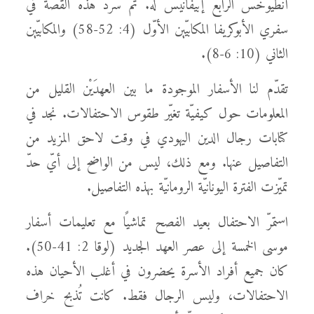
أنطيوخس الرابع إبيفانيس له. تمّ سرد هذه القصة في
سفري الأبوكريفا المكابيّين الأوّل (4: 52-58) والمكابيّين
الثاني (10: 6-8).
تقدّم لنا الأسفار الموجودة ما بين العهدَيْن القليل من
المعلومات حول كيفيّة تغيّر طقوس الاحتفالات. نجد في
كتابات رجال الدين اليهودي في وقت لاحق المزيد من
التفاصيل عنها. ومع ذلك، ليس من الواضح إلى أيّ حدّ
تميّزت الفترة اليونانيّة الرومانيّة بهذه التفاصيل.
استمرّ الاحتفال بعيد الفصح تماشيًا مع تعليمات أسفار
موسى الخمسة إلى عصر العهد الجديد (لوقا 2: 41-50).
كان جميع أفراد الأسرة يحضرون في أغلب الأحيان هذه
الاحتفالات، وليس الرجال فقط. كانت تُذبح خراف