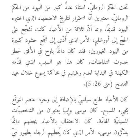
تحت الحكم الرومانيّ. استاءَ عددٌ كبير من اليهود من الحكم
الرومانيّ، معتبرين أنّه استمرار لتاريخ الاضطهاد الذي اختبره
اليهود قديمًا. وبما أنّ ثلاثة من الأعياد كانت تشجّع على
الحجّ إلى أورشليم، الأمر الذي أدّى إلى تجمّع حشود كبيرة
من اليهود الغيورين، فقد كان دائمًا يلوح في الأفق خطر
حدوث انتفاضات. كان هذا هو السبب الذي قدّمه
الكهنة في البداية لعدم رغبتهم في محاكمة يسوع خلال عيد
الفصح (متى 26: 5).
كان للأعياد طابع سياسيّ بالإضافة إلى وجود عنصر التوقّع
بمجيء المسيح. كان موسى وإيليا يُعتبران من الشخصيّات
المسيانيّة الهامّة. كان الاحتفال بالأعياد يجعلهم دائمًا
يتذكّرون موسى، الأمر الذي كان يُعطيهم الرجاء بظهور نبيّ