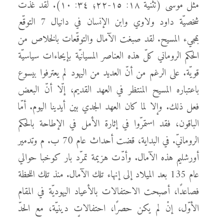
مثل موسى (تثنية ١٨: ١٥-٢٢؛ ٣٤: ١٠). لقد غذّت
شخصيّة داود ولاوي وابن الإنسان في دانيال 7 التوقّع
بمجيء المسيح. لقد صبغت الآمال والتوقّعات بالخلاص من
الحكم الروماني كلّ هذه العناصر المسيانيّة بإيحاءات سياسيّة
قويّة. على الرغم من أنّ العديد من اليهود لم يعترفوا بيسوع
باعتباره المسيح المنتظر في العهد القديم، إلّا أنّ البعض
فعل ذلك. وإلا لما كان العهد الجدي بين أيدينا اليوم. أمّا
الباقون، فقد استمرّوا في إثارة الأمل في الإطاحة بالحكم
الرومانيّ. في البداية، قضت أحداث عام 70 ب. م وتدمير
أورشليم هذه الآمال. وأدّت هزيمة تمرّد بار كوخبا حوالي
عام 135 بعد الميلاد إلى إنهاء تلك الآمال. منذ تلك اللحظة
فصاعدًا، أصبحت الاحتفالات بالأعياد اليهوديّة في المقام
الأوّل، إنْ لم يكن حصرًا، احتفالاتٍ دينيّة، مع الحدّ