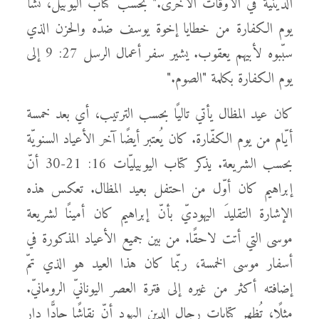
الدينيّة في الأوقات الأخرى." بحسب كتاب اليوبيل، نشأ
يوم الكفارة من خطايا إخوة يوسف ضدّه والحزن الذي
سبّبوه لأبيهم يعقوب. يشير سفر أعمال الرسل 27: 9 إلى
يوم الكفارة بكلمة "الصوم."
كان عيد المظال يأتي تاليًا بحسب الترتيب، أي بعد خمسة
أيّام من يوم الكفّارة. كان يُعتبر أيضًا آخر الأعياد السنويّة
بحسب الشريعة. يذكر كتاب اليوبيليّات 16: 21-30 أنّ
إبراهيم كان أوّل من احتفل بعيد المظال. تعكس هذه
الإشارة التقليدَ اليهوديّ بأنّ إبراهيم كان أمينًا لشريعة
موسى التي أتت لاحقًا. من بين جميع الأعياد المذكورة في
أسفار موسى الخمسة، ربّما كان هذا العيد هو الذي تمّ
إضافته أكثر من غيره إلى فترة العصر اليونانيّ الرومانيّ.
مثلًا، تُظهر كتابات رجال الدين اليهود أنّ نقاشًا حادًّا دار