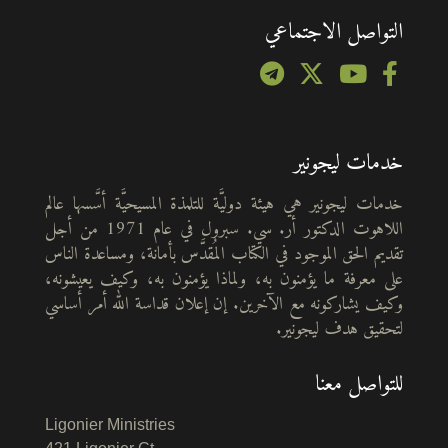
التواصل الاجتماعي
خدمات ليجونير
خدمات ليجونير هي هيئة دوليَّة للتلمذة المسيحيَّة أسَّسها عالم
اللاهوت الدكتور أر. سي. سبرول في عام 1971 من أجل
تقديم الحق الموجود في الكتاب المُقدَّس بأمانة، ومساعدة الناس
على معرفة ما يؤمنون به، ولماذا يؤمنون به، وكيف يعيشونه،
وكيف يشاركونه مع الآخرين. إن إعلان قداسة الله أمر أساسي
لتحقيق هدف ليجونير.
للتواصل معنا
Ligonier Ministries