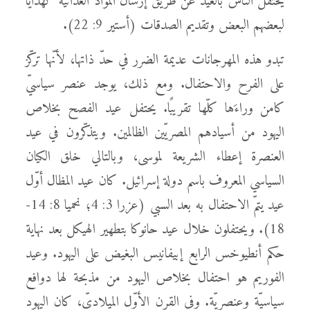
يحتفلُ الناس بالعيد عن طريق إرسال المواد الغذائية كهدايا
لبعضهم البعض وتقديم الصدقات (أستير 9: 22).
تبدو هذه المهرجانات عديمة الضرر في حدّ ذاتها، لأنّها تركّز
على الفرح والاحتفال. ومع ذلك، يوجد عنصر سياسيّ
كامن وراءَها كلّها تقريبًا. يحتفل عيد الفصح بخلاص
اليهود من أسيادهم المصريّين الظالمين. ويتذكّرون في عيد
العنصرة إعطاء الشريعة لموسى، وبالتالي خلق الكيان
السياسي المعروف باسم دولة إسرائيل. كان عيد المظال أوّل
عيد يتمّ الاحتفال به بعد السبي (عزرا 3: 4؛ نحميا 8: 14-
18). ويحتفلون خلال عيد حانوكا بتطهير الهيكل بعد نهاية
حكم أنطيوخس الرابع إبيفانيس البغيض على اليهود. وعيد
الفوريم هو احتفال بخلاص اليهود من مذبحة لها دوافع
سياسيّة وعنصريّة. وفي القرن الأوّل الميلاديّ، كان اليهود