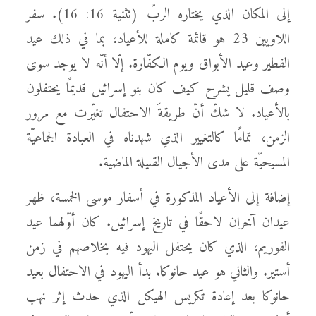
إلى المكان الذي يختاره الربّ (تثنية 16: 16). سفر
اللاويين 23 هو قائمة كاملة للأعياد، بما في ذلك عيد
الفطير وعيد الأبواق ويوم الكفّارة. إلّا أنّه لا يوجد سوى
وصف قليل يشرح كيف كان بنو إسرائيل قديمًا يحتفلون
بالأعياد. لا شكّ أنّ طريقةَ الاحتفال تغيّرت مع مرور
الزمن، تمامًا كالتغيير الذي شهدناه في العبادة الجماعيّة
المسيحيّة على مدى الأجيال القليلة الماضية.
إضافة إلى الأعياد المذكورة في أسفار موسى الخمسة، ظهر
عيدان آخران لاحقًا في تاريخ إسرائيل. كان أوّلهما عيد
الفوريم، الذي كان يحتفل اليهود فيه بخلاصهم في زمن
أستير. والثاني هو عيد حانوكا. بدأ اليهود في الاحتفال بعيد
حانوكا بعد إعادة تكريس الهيكل الذي حدث إثر نهب