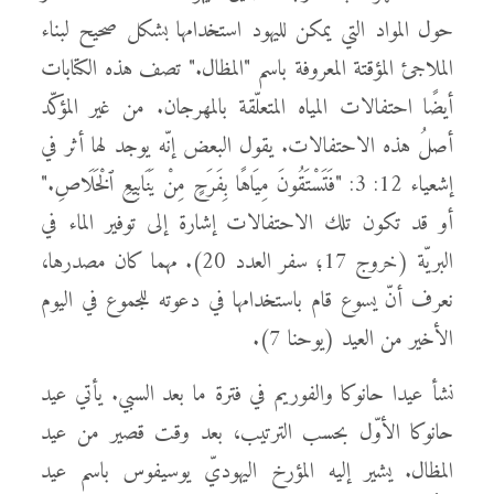
حول المواد التي يمكن لليهود استخدامها بشكل صحيح لبناء
الملاجئ المؤقتة المعروفة باسم "المظال." تصف هذه الكتابات
أيضًا احتفالات المياه المتعلّقة بالمهرجان. من غير المؤكّد
أصلُ هذه الاحتفالات. يقول البعض إنّه يوجد لها أثر في
إشعياء 12: 3: "فَتَسْتَقُونَ مِيَاهًا بِفَرَحٍ مِنْ يَنَابِيعِ ٱلْخَلَاصِ."
أو قد تكون تلك الاحتفالات إشارة إلى توفير الماء في
البريّة (خروج 17؛ سفر العدد 20). مهما كان مصدرها،
نعرف أنّ يسوع قام باستخدامها في دعوته للجموع في اليوم
الأخير من العيد (يوحنا 7).
نشأ عيدا حانوكا والفوريم في فترة ما بعد السبي. يأتي عيد
حانوكا الأوّل بحسب الترتيب، بعد وقت قصير من عيد
المظال. يشير إليه المؤرخ اليهوديّ يوسيفوس باسم عيد