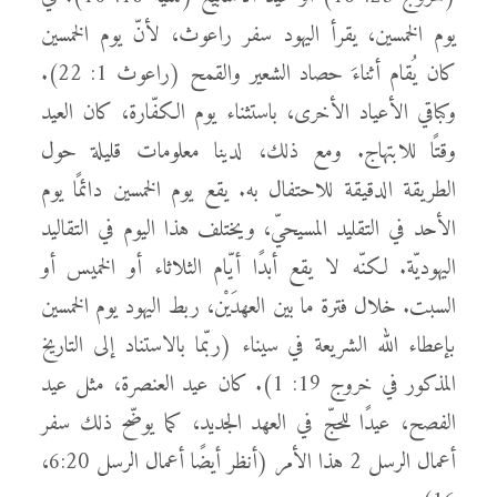
يوم الخمسين، يقرأ اليهود سفر راعوث، لأنّ يوم الخمسين
كان يُقام أثناءَ حصاد الشعير والقمح (راعوث 1: 22).
وكباقي الأعياد الأخرى، باستثناء يوم الكفّارة، كان العيد
وقتًا للابتهاج. ومع ذلك، لدينا معلومات قليلة حول
الطريقة الدقيقة للاحتفال به. يقع يوم الخمسين دائمًا يوم
الأحد في التقليد المسيحيّ، ويختلف هذا اليوم في التقاليد
اليهوديّة. لكنّه لا يقع أبدًا أيّام الثلاثاء أو الخميس أو
السبت. خلال فترة ما بين العهدَيْن، ربط اليهود يوم الخمسين
بإعطاء الله الشريعة في سيناء (ربّما بالاستناد إلى التاريخ
المذكور في خروج 19: 1). كان عيد العنصرة، مثل عيد
الفصح، عيدًا للحجّ في العهد الجديد، كما يوضّح ذلك سفر
أعمال الرسل 2 هذا الأمر (أنظر أيضًا أعمال الرسل 6:20،