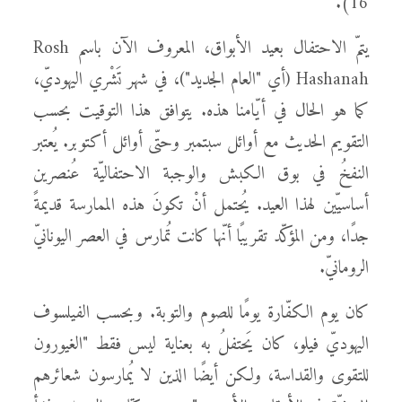
16).
يتمّ الاحتفال بعيد الأبواق، المعروف الآن باسم Rosh
Hashanah (أي "العام الجديد")، في شهر تَشْري اليهوديّ،
كما هو الحال في أيّامنا هذه. يتوافق هذا التوقيت بحسب
التقويم الحديث مع أوائل سبتمبر وحتّى أوائل أكتوبر. يُعتبر
النفخُ في بوق الكبش والوجبة الاحتفاليّة عُنصرين
أساسيّين لهذا العيد. يُحتمل أنْ تكونَ هذه الممارسة قديمةً
جدًا، ومن المؤكّد تقريبًا أنّها كانت تُمارس في العصر اليونانيّ
الرومانيّ.
كان يوم الكفّارة يومًا للصوم والتوبة. وبحسب الفيلسوف
اليهوديّ فيلو، كان يَحتفلُ به بعناية ليس فقط "الغيورون
للتقوى والقداسة، ولكن أيضًا الذين لا يُمارسون شعائرهم