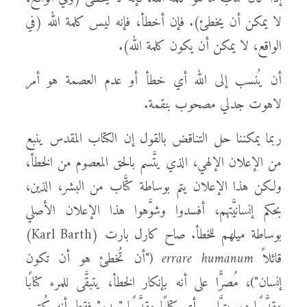
لا يمكن أن يخطئ). فإن أخطأ، فإنه ليس كلمة الله (في
الواقع، لا يمكن أن يكون كلمة الله).
أن يُنسب إلى الله أي خطأ أو عدم العصمة هو أمر
لاهوت جدلي مصحوب بنقمة.
ربما يمكننا حل التناقض بالقول إن الكتاب المقدس ينبع
من الإعلان الإلهي، الذي يتَّسم بالحق المعصوم من الخطأ،
ولكن هذا الإعلان يتم بوساطة كتَّاب من البشر، الذين،
بحكم إنسانيَّتهم، أفسدوا وشوَّهوا هذا الإعلان الأصلي
بوساطة ميلهم للخطأ. صاح كارل بارت (Karl Barth)
قائلاً
errare humanum
("أن تُخطئ هو أن تكون
إنسان")، مُصرًّا على أنه بإنكار الخطأ، يتبقَّى للمرء كتابًا