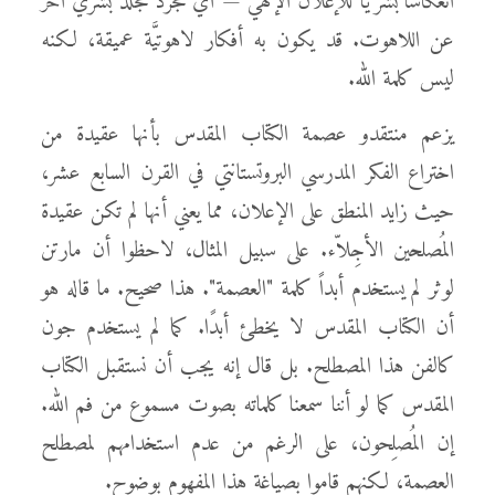
انعكاسًا بشريًّا للإعلان الإلهي — أي مجرد مجلد بشري آخر
عن اللاهوت. قد يكون به أفكار لاهوتيَّة عميقة، لكنه
ليس كلمة الله.
يزعم منتقدو عصمة الكتاب المقدس بأنها عقيدة من
اختراع الفكر المدرسي البروتستانتي في القرن السابع عشر،
حيث زايد المنطق على الإعلان، مما يعني أنها لم تكن عقيدة
المُصلحين الأجِلاّء. على سبيل المثال، لاحظوا أن مارتن
لوثر لم يستخدم أبداً كلمة "العصمة". هذا صحيح. ما قاله هو
أن الكتاب المقدس لا يخطئ أبدًا. كما لم يستخدم جون
كالفن هذا المصطلح. بل قال إنه يجب أن نستقبل الكتاب
المقدس كما لو أننا سمعنا كلماته بصوت مسموع من فم الله.
إن المُصلِحون، على الرغم من عدم استخدامهم لمصطلح
العصمة، لكنهم قاموا بصياغة هذا المفهوم بوضوح.