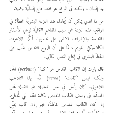
مقدَّسًا دوسيتيَّا — أي كتابًا مقدَّسًا "يبدو" فقط أنه كُتب
بيد إنسان ، ولكنه في الواقع هو فقط نتاج إنسانيَّة وهمية.
من ذا الذي يمكن أن يُجادل ضد النزعة البشريَّة للخطأ؟ في
الواقع، هذه النزعة هي سبب المفاهيم الكتابيَّة لوحي الأسفار
المقدسة والإشراف الالهي على تدوينها. أكَّد اللاهوت
الكلاسيكي القويم دائمًا على أن الروح القدس تغلَّب على
الخطأ البشري في إنتاج النص الكتابي.
قال بارت إن الكتاب المقدس هو "كلمة" (
verbum
) الله،
ولكنه ليس "كلمات" (
verba
) الله. بهذا التلاعب
اللاهوتي، كان يأمل في حل المعضلة غير القابلة للحل
المتمثِّلة في وصف الكتاب المقدس بكلمة الله، التي تُخطئ.
إذا كان الكتاب المقدس خاطئًا، فهو إذن كتاب يمثِّل