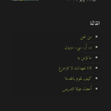
القائمة
من نحن
د. أر. سي. سبرول
ما نؤمن به
10 تعهدات لا تتزعزع
كيف نقوم بالخدمة
أعضاء هيئة التدريس