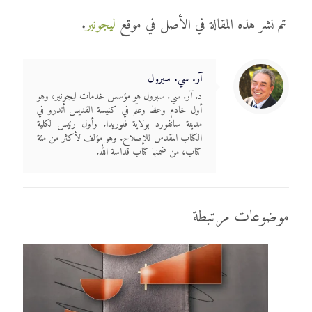
تم نشر هذه المقالة في الأصل في موقع
ليجونير
.
آر. سي. سبرول
د. آر. سي. سبرول هو مؤسس خدمات ليجونير، وهو
أول خادم وعظ وعلّم في كنيسة القديس أندرو في
مدينة سانفورد بولاية فلوريدا. وأول رئيس لكلية
الكتاب المقدس للإصلاح. وهو مؤلف لأكثر من مئة
كتاب، من ضمنها كتاب قداسة الله.
موضوعات مرتبطة