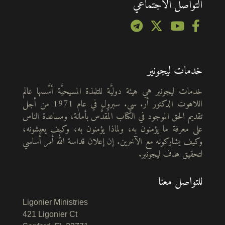
التواصل الاجتماعي
خدمات ليجونير
خدمات ليجونير هي هيئة دوليَّة للتلمذة المسيحيَّة أسَّسها عالم
اللاهوت الدكتور أر. سي. سبرول في عام 1971 من أجل
تقديم الحق الموجود في الكتاب المُقدَّس بأمانة، ومساعدة الناس
على معرفة ما يؤمنون به، ولماذا يؤمنون به، وكيف يعيشونه،
وكيف يشاركونه مع الآخرين. إن إعلان قداسة الله أمر أساسي
لتحقيق هدف ليجونير.
للتواصل معنا
Ligonier Ministries
421 Ligonier Ct