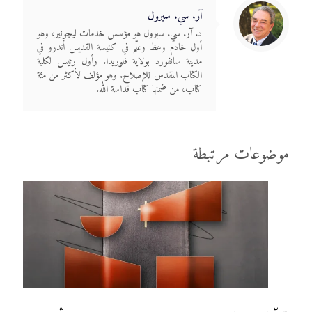
آر. سي. سبرول
د. آر. سي. سبرول هو مؤسس خدمات ليجونير، وهو
أول خادم وعظ وعلّم في كنيسة القديس أندرو في
مدينة سانفورد بولاية فلوريدا. وأول رئيس لكلية
الكتاب المقدس للإصلاح. وهو مؤلف لأكثر من مئة
كتاب، من ضمنها كتاب قداسة الله.
موضوعات مرتبطة