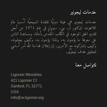
خدمات ليجونير
خدمات ليجونير هي هيئة دوليَّة للتلمذة المسيحيَّة أسَّسها عالم
اللاهوت الدكتور أر. سي. سبرول في عام 1971 من أجل
تقديم الحق الموجود في الكتاب المُقدَّس بأمانة، ومساعدة الناس
على معرفة ما يؤمنون به، ولماذا يؤمنون به، وكيف يعيشونه،
وكيف يشاركونه مع الآخرين. إن إعلان قداسة الله أمر أساسي
لتحقيق هدف ليجونير.
للتواصل معنا
Ligonier Ministries
421 Ligonier Ct
Sanford, FL 32771
USA
info@ar.ligonier.org