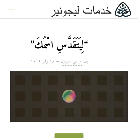
“لِيَتَقَدَّسِ اسْمُكَ”
بقلم
آر. سي. سبرول
—
۱۸ نوفمبر ۲۰۱۹