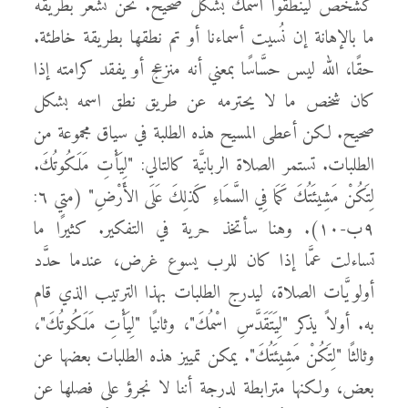
كشخص لينطقوا اسمك بشكل صحيح. نحن نشعر بطريقه
ما بالإهانة إن نُسيت أسماءنا أو تم نطقها بطريقة خاطئة.
حقًا، الله ليس حسَّاسًا بمعني أنه منزعج أو يفقد كرامته إذا
كان شخص ما لا يحترمه عن طريق نطق اسمه بشكل
صحيح. لكن أعطى المسيح هذه الطلبة في سياق مجموعة من
الطلبات. تستمر الصلاة الربانيَّة كالتالي: "لِيَأْتِ مَلَكُوتُكَ.
لِتَكُنْ مَشِيئَتُكَ كَمَا فِي السَّمَاءِ كَذلِكَ عَلَى الأَرْضِ" (متي ٦:
٩ب-١٠). وهنا سأتخذ حرية في التفكير. كثيرًا ما
تساءلت عمَّا إذا كان للرب يسوع غرض، عندما حدَّد
أولويَّات الصلاة، ليدرج الطلبات بهذا الترتيب الذي قام
به. أولاً يذكر "لِيَتَقَدَّسِ اسْمُكَ"، وثانيًا "لِيَأْتِ مَلَكُوتُكَ"،
وثالثًا "لِتَكُنْ مَشِيئَتُكَ". يمكن تمييز هذه الطلبات بعضها عن
بعض، ولكنها مترابطة لدرجة أننا لا نجرؤ على فصلها عن