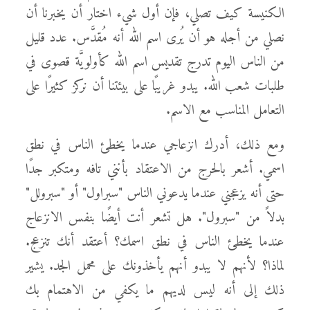
الكنيسة كيف تصلي، فإن أول شيء اختار أن يخبرنا أن
نصلي من أجله هو أن يُرى اسم الله أنه مُقدَّس. عدد قليل
من الناس اليوم تدرج تقديس اسم الله كأولويَّة قصوى في
طلبات شعب الله. يبدو غريبًا على بيئتنا أن نركز كثيرًا على
التعامل المناسب مع الاسم.
ومع ذلك، أدرك انزعاجي عندما يخطئ الناس في نطق
اسمي. أشعر بالحرج من الاعتقاد بأنني تافه ومتكبر جدًا
حتى أنه يزعجني عندما يدعوني الناس "سبراول" أو "سبرولل"
بدلاً من "سبرول". هل تشعر أنت أيضًا بنفس الانزعاج
عندما يخطئ الناس في نطق اسمك؟ أعتقد أنك تنزعج.
لماذا؟ لأنهم لا يبدو أنهم يأخذونك على محمل الجد. يشير
ذلك إلى أنه ليس لديهم ما يكفي من الاهتمام بك