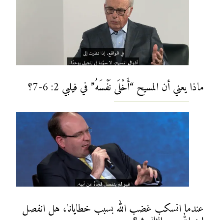
ماذا يعني أن المسيح “أَخْلَى نَفْسَهُ” في فيلبي 2: 6-7؟
عندما انسكب غضب الله بسبب خطايانا، هل انفصل