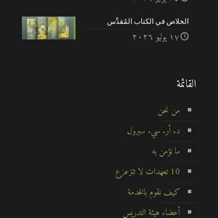
الخلاص في الكتاب المُقدَّس
۱۷ يوليو ۲۰۲٦
القائمة
من نحن
د. أر. سي. سبرول
ما نؤمن به
10 تعهدات لا تتزعزع
كيف نقوم بالخدمة
أعضاء هيئة التدريس