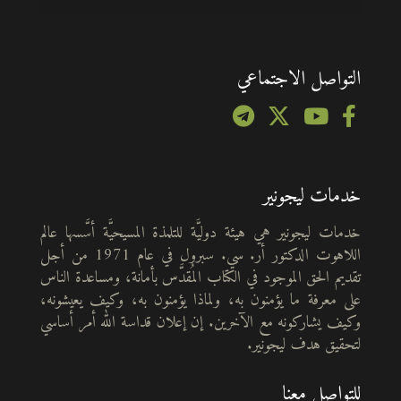
التواصل الاجتماعي
خدمات ليجونير
خدمات ليجونير هي هيئة دوليَّة للتلمذة المسيحيَّة أسَّسها عالم
اللاهوت الدكتور أر. سي. سبرول في عام 1971 من أجل
تقديم الحق الموجود في الكتاب المُقدَّس بأمانة، ومساعدة الناس
على معرفة ما يؤمنون به، ولماذا يؤمنون به، وكيف يعيشونه،
وكيف يشاركونه مع الآخرين. إن إعلان قداسة الله أمر أساسي
لتحقيق هدف ليجونير.
للتواصل معنا