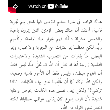
هناك فترات في خبرة معظم المؤمنين فيها تلحق بهم تجربة
قاسية. أعتقد أن هناك بعض المؤمنين الذين يمرون بالحياة
والشمس مشرقة دائمًا، فهم بجوار مياه الراحة، وكأسهم
ريَّا. لكن معظمنا يمر بفترات من التجربة والاختبار، ويمر
البعض منَّا بفترات من التجارب الشديدة والاختبارات
القاسية لدرجة أننا قد نظن أن الله قد تخلَّى عنَّا. ليس فقط
أن الغيوم هبطت، وليس فقط أن الأمور قاسية وصعبة،
ولكن الله تركنا. كما أن مُخلِّصنا نطق بهذه الكلمات: "لماذا
تركتني؟" ولكن يجب تفسير هذه الكلمات بحرص وعناية
شديدة لأن الرب يسوع كان يقاسي عواقب خطايانا. لكنه
اختبر شعور الترك من الله.