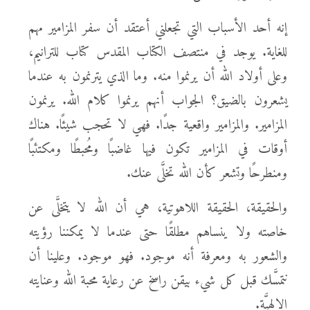
إنه أحد الأسباب التي تجعلني أعتقد أن سفر المزامير مهم
للغاية. يوجد في منتصف الكتاب المقدس كتاب للترانيم،
وعلى أولاد الله أن يرنموا منه. وما الذي يترنمون به عندما
يشعرون بالضيق؟ الجواب أنهم يرنموا كلام الله. يرنمون
المزامير. والمزامير واقعية جدًا. فهي لا تحجب شيئًا. هناك
أوقات في المزامير تكون فيها غاضبًا ومُحبطًا ومكتئبًا
ومنطرحًا وتشعر كأن الله تخلَّى عنك.
والحقيقة، الحقيقة اللاهوتية، هي أن الله لا يتخلَّى عن
خاصته ولا ينساهم مطلقًا حتى عندما لا يمكننا رؤيته
والشعور به ومعرفة أنه موجود. فهو موجود. وعلينا أن
نتمسَّك قبل كل شيء بيقن راسخ عن رعاية محبة الله وعنايته
الإلهيَّة.