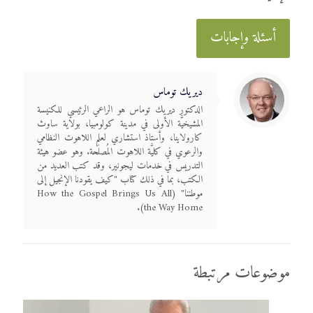
أسئلة وإجابات
ديريك توماس
الدكتور ديريك توماس هو الراعي الرئيسي للكنيسة
المشيخيَّة الأولى في مدينة كولومبيا، بولاية ساوث
كارولاينا، وأستاذ استشاري لعلم اللاهوت النظامي
والرعوي في كليَّة اللاهوت المُصلَحة. وهو عضو هيئة
التدريس في خدمات ليجونير، وقد كتب العديد من
الكتب، بما في ذلك كتاب "كيف يقودنا الإنجيل إلى
موطننا" (How the Gospel Brings Us All
the Way Home).
موضوعات مرتبطة