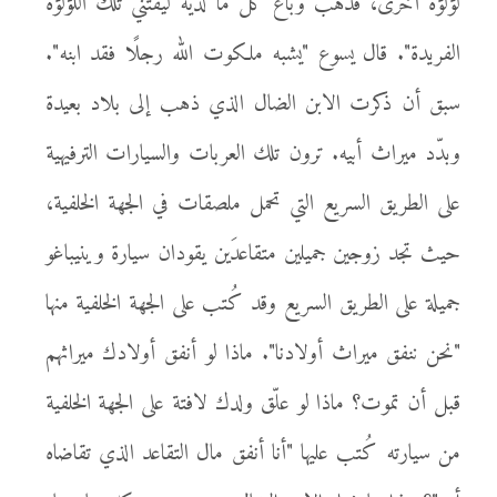
لؤلؤة أخرى، فذهب وباع كل ما لديه ليقتني تلك اللؤلؤة
الفريدة". قال يسوع "يشبه ملكوت الله رجلًا فقد ابنه".
سبق أن ذكرت الابن الضال الذي ذهب إلى بلاد بعيدة
وبدّد ميراث أبيه. ترون تلك العربات والسيارات الترفيهية
على الطريق السريع التي تحمل ملصقات في الجهة الخلفية،
حيث تجد زوجين جميلين متقاعدَين يقودان سيارة وينيباغو
جميلة على الطريق السريع وقد كُتب على الجهة الخلفية منها
"نحن ننفق ميراث أولادنا". ماذا لو أنفق أولادك ميراثهم
قبل أن تموت؟ ماذا لو علّق ولدك لافتة على الجهة الخلفية
من سيارته كُتب عليها "أنا أنفق مال التقاعد الذي تقاضاه