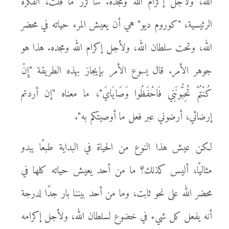
الله، ولأجل إكرام الله ومجده. سأكرر ما قلت، الفكرة
الرئيسية، "كوروم ديو" هي أن يعيش المرء حياته في محضر
الله، وتحت سلطان الله، ولأجل إكرام الله ومجده. هذا هو
جوهر الأمر. قال يسوع الأمر بإيجاز بهذه الطريقة "إِنْ
كُنْتُمْ تُحِبُّونَنِي فَاحْفَظُوا وَصَايَايَ"، ما معناه "إن أردتم
إرضائي، أرضوني عبر فعل ما أوصيتكم به".
لكن عيش هذا النوع من الحياة في البداية طبعًا يبدو
مثاليًا، أليس كذلك؟ ما من أحد يعيش حياته كلها في
محضر الله على نحو ثابت، وما من أحد بيننا بار جدًا لدرجة
أنه يفعل كل شيء في خضوع لسلطان الله، ولأجل إكرامه