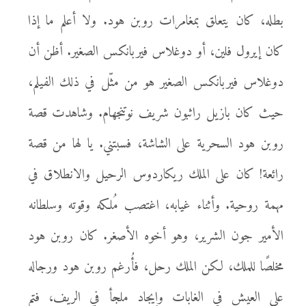
بطله، كان يتعلق بمغامرات روبن هود. ولا أعلم ما إذا
كان إيرول فلين، أو دوغلاس فيربانكس الصغير. أظن أن
دوغلاس فيربانكس الصغير هو من مثّل في ذلك الفيلم،
حيث كان بازيل راثبون شريف نوتنجهام. وشاهدت قصة
روبن هود السحرية على الشاشة، فسبتني. يا لها من قصة
رائعة! كان على الملك ريكاردوس الرحيل والانطلاق في
مهمة روحية. وأثناء غيابه، اغتصب مُلكه وقوته وسلطانه
الأمير جون الشرير، وهو أخوه الأصغر. كان روبن هود
مخلصًا للملك، لكن الملك رحل، فأُرغم روبن هود ورجاله
على العيش في الغابات وإيجاد ملجأ في الريف، فتم