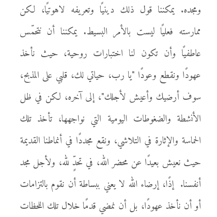
ومجده. يمكننا قول ذلك دينيًا وتعريفه لاهوتيًا، لكن
ممارسته فعليًا ليست بالأمر البسيط. يمكننا أن نتحمّس
عاطفيًا وأن تكون لنا اختبارات روحية، حيث نأخذ
عهودًا ونقطع وعودًا "يا رب، حياتي لك، قلبي على المذبح،
سوف أرضيك وأعيش لأجلك"، إلى آخره، لكن في ظل
الأنشطة والضغوطات اليومية التي نواجهها، تأخذ تلك
الحماسة والإثارة في التلاشي، ونقع مجددًا في أنماطنا القديمة
حيث نعيش بعيدًا عن محضر الله، في تحدٍّ لله، ولأجل مجد
أنفسنا. إذًا، إرضاء الله لا يعني ببساطة أن نقوم بالتزامات
أو أن نأخذ عهودًا، بل أن نمضي قدمًا خلال تلك اللحظات