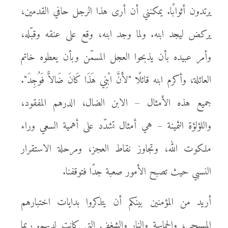
يرتدون أثوابًا. يمكنني أن أرى هذا الرجل حافي القدمين،
يركض ليجد ابنه. ولما وجد ابنه، وقع على عنقه وقبّله،
وأمر عبيده بأن يذبحوا العجل المسمّن وبأن يعطوه خاتم
العائلة، وأكرم ابنه قائلًا "لأَنَّ ابْنِي هَذَا كَانَ ضَالاًّ فَوُجِدَ".
جميع هذه الأمثال – الابن الضال، الدرهم المفقود،
واللؤلؤة الثمينة – هي أمثال تشدّد على أهمية السعي وراء
ملكوت الله، وتجاوز نقاط العجز، ومرحلة الاستقرار
النسبي حيث تصبح الأمور صعبة جدًا فتوقفنا.
أريد من المؤمنين بينكم أن يتذكروا بدايات اختبارهم
المسيحي، والحماسة والنار والشغف التي كانت لديهم. ربما