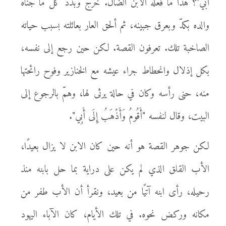
أبي"؟ هذا ما فعله الابن الضال. خرج وبدد كل ما جناه
والده بكدّ وبعرق جبينه، ثم ألحق العار بعائلته بسبب حياته
الصاخبة تلك. تعرفون القصة. لكن حين رجع إلى نفسه،
بكل إذلال وانحطاط جراء عيشه مع الخنازير وفوح رائحتها
منه، حنى رأسه وكان في حالة يرثى لها، وهمّ بالرجوع إلى
البيت، وقال لنفسه "أَقُومُ وَأَذْهَبُ إِلَى أَبِي".
لكن جوهر القصة هو أنه حين كان الابن لا يزال بعيدًا،
الأب القلق الذي لم يكن على دراية بما حل بابنه منذ
رحيله، رأى ابنه آتيًا من بعيد، ونقرأ أن الأب طفر من
مكانه وركض نحوه. في تلك الأيام، كان الآباء اليهود