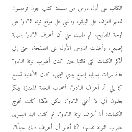
الكتاب على أول درس من سلسلة كتب جون تومبسون
لتعليم العزف على البيانو، ودلتني على موقع نوتة الـ"دو" على
لوحة المفاتيح، ثم طلبت مني أن أعزف الـ"دو" بسبابة
إصبعي. وأخذت الدرس الأول على الصفحة، حتى إني
أذكر الكلمات التي قالتها حين كنت أضرب نوتة الـ"دو"
عدة مرات بسبابة إصبع يدي اليمنى، كانت الأغنية تُسمع
كما يلي: أنا أعزف الـ"دو". أصحاب النغمة الممتازة بينكم
يعلمون أني لا أغني الـ"دو"، لكن هكذا كانت تخرج
الكلمات: أنا أعزف نوتة الـ"دو". ثم كانت اليد اليسرى
تضرب النوتة نفسها، "أنا أقدر أن أعزف ذلك جيدًا"،