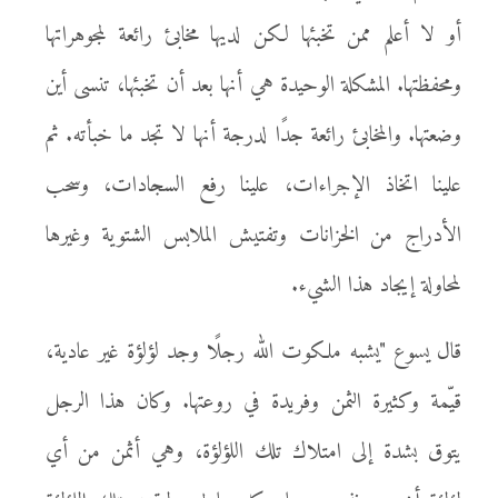
أو لا أعلم ممن تخبئها لكن لديها مخابئ رائعة لمجوهراتها
ومحفظتها. المشكلة الوحيدة هي أنها بعد أن تخبئها، تنسى أين
وضعتها. والمخابئ رائعة جدًا لدرجة أنها لا تجد ما خبأته. ثم
علينا اتخاذ الإجراءات، علينا رفع السجادات، وسحب
الأدراج من الخزانات وتفتيش الملابس الشتوية وغيرها
لمحاولة إيجاد هذا الشيء.
قال يسوع "يشبه ملكوت الله رجلًا وجد لؤلؤة غير عادية،
قيّمة وكثيرة الثمن وفريدة في روعتها. وكان هذا الرجل
يتوق بشدة إلى امتلاك تلك اللؤلؤة، وهي أثمن من أي