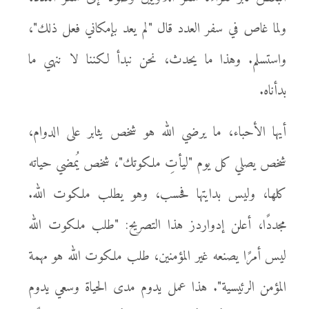
ولما غاص في سفر العدد قال "لم يعد بإمكاني فعل ذلك"،
واستسلم. وهذا ما يحدث، نحن نبدأ لكننا لا ننهي ما
بدأناه.
أيها الأحباء، ما يرضي الله هو شخص يثابر على الدوام،
شخص يصلي كل يوم "ليأتِ ملكوتك"، شخص يُمضي حياته
كلها، وليس بدايتها فحسب، وهو يطلب ملكوت الله.
مجددًا، أعلن إدواردز هذا التصريح: "طلب ملكوت الله
ليس أمرًا يصنعه غير المؤمنين، طلب ملكوت الله هو مهمة
المؤمن الرئيسية". هذا عمل يدوم مدى الحياة وسعي يدوم