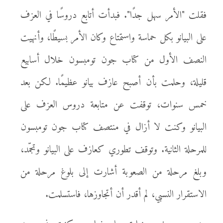
فقلت "الأمر سهل جدًا". فبدأت أتابع دروسًا في العزف
على البيانو بكل حماسة واستمتاع وكان الأمر بسيطًا، وأنهيت
النصف الأول من كتاب جون تومبسون خلال أسابيع
قليلة، وحلمت بأن أصبح عازف بيانو عظيمًا. لكن بعد
خمس سنوات، توقفت عن متابعة دروس العزف على
البيانو وكنت لا أزال في منتصف كتاب جون تومبسون
للمرحلة الثانية. وتوقف تطوري كعازف على البيانو وتجمّد،
وبلغ مرحلة من الصعوبة أشارت إلى بلوغ مرحلة من
الاستقرار النسبي، لم أقدر أن أتجاوزها، فاستسلمت.