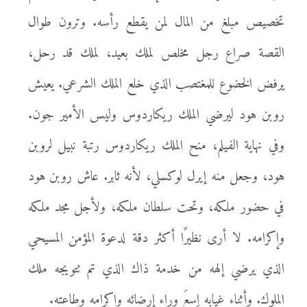
تخصيص مبلغ من المال لمن يقطع رأسه. وترون طوال
القصة صراع رجل مخلص لملك بعيد، لملك قد رحل،
يرفض الخضوع للمغتصب الذي خلع الملك الشرعي. يعيش
روبن هود ليرضي الملك ريكاردوس وليس الأمير جون.
وفي نهاية الفيلم، منح الملك ريكاردوس رتبة نبيل لروبن
هود، وجعل منه إيرل لوكسلي، لأنه ثابر. عاش روبن هود
في حضور ملكه، وتحت سلطان ملكه، ولأجل مجد ملكه
وإكرامه. لا أرى نظيرًا أكثر دقة لدعوة المؤمن المسيحي
الذي يرضي إلهه من خدمة ذاك الذي تم تتويجه ملك
الملوك. وأثناء غيابه اِسعَ وراء إرضائه وإكرامه وطاعته.