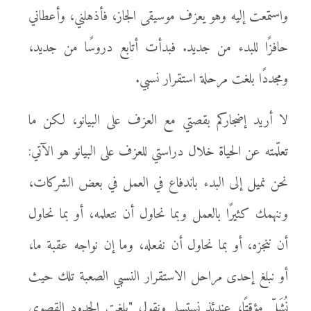
واستمعت إليه وهو يعزف موسيقى الجاز، فأذهلني، وأعطاني
حافزًا للبدء من جديد. فبدأت أتابع دروسًا من جديد،
ومجددًا بلغت مرحلة استقرار نسبي.
لا أريد إضجاركم بقصتي مع العزف على البيانو، لكن ما
تعلّمته عن الحياة خلال دراستي للعزف على البيانو هو الآتي:
نحن نميل إلى البدء باندفاع في العمل في بعض الشركات،
وننهمك كثيرًا بالعمل وبما نحاول أن نتعلمه، أو بما نحاول
أن ننجزه، أو بما نحاول أن نفعله، وما إن نواجه عقبة ما،
أو نبلغ إحدى مراحل الاستقرار النسبي الصعبة تلك حيث
نُشَلّ مؤقتًا، عندئذٍ نستسلم ونقول "بلغت الحدود القصوى