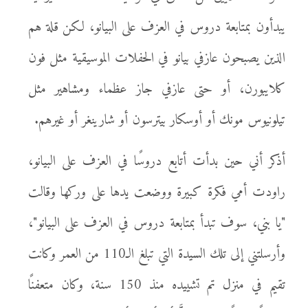
يبدأون بمتابعة دروس في العزف على البيانو، لكن قلة هم
الذين يصبحون عازفي بيانو في الحفلات الموسيقية مثل فون
كلايبورن، أو حتى عازفي جاز عظماء ومشاهير مثل
تيلونيوس مونك أو أوسكار بيترسون أو شارينغر أو غيرهم.
أذكر أني حين بدأت أتابع دروسًا في العزف على البيانو،
راودت أمي فكرة كبيرة ووضعت يدها على وركها وقالت
"يا بني، سوف تبدأ بمتابعة دروس في العزف على البيانو"،
وأرسلتني إلى تلك السيدة التي تبلغ الـ110 من العمر وكانت
تقيم في منزل تم تشييده منذ 150 سنة، وكان متعفنًا