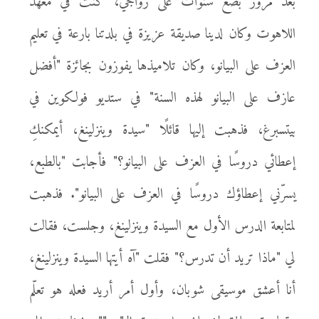
بعد مرور بضع سنوات على زواجي، كنت في معهد
اللاهوت وكان لدينا صديقة عزيزة في بلدتنا بارعة في تعليم
العزف على البيانو، وكان تلاميذها يفوزون بجائزة "أفضل
عازف على البيانو لهذه السنة" في ستديو فولكوين في
بيتسبرغ، فذهبت إليها قائلًا "سيدة وينزلينغ، أيمكنكِ
إعطائي دروسًا في العزف على البيانو؟" فأجابت "بالطبع،
يسرّني إعطاؤك دروسًا في العزف على البيانو". فذهبت
لمتابعة الدرس الأول مع السيدة وينزلينغ، وجلست، فقالت
لي "ماذا تريد أن تدرس؟" فقلت "آه أيتها السيدة وينزلينغ،
أنا أعشق موسيقى شوبان، وأول أمر أريد فعله هو تعلّم