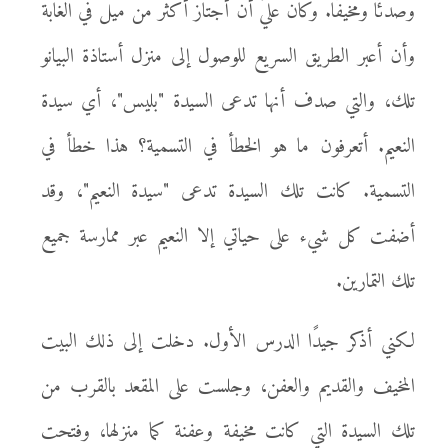
وصدئًا ومخيفًا. وكان عليَّ أن أجتاز أكثر من ميل في الغابة
وأن أعبر الطريق السريع للوصول إلى منزل أستاذة البيانو
تلك، والتي صدف أنها تدعى السيدة "بليس"، أي سيدة
النعيم. أتعرفون ما هو الخطأ في التسمية؟ هذا خطأ في
التسمية. كانت تلك السيدة تدعى "سيدة النعيم"، وقد
أضفت كل شيء على حياتي إلا النعيم عبر ممارسة جميع
تلك التمارين.
لكني أذكر جيدًا الدرس الأول. دخلت إلى ذلك البيت
المخيف والقديم والعفن، وجلست على المقعد بالقرب من
تلك السيدة التي كانت مخيفة وعفنة كما منزلها، وفتحت