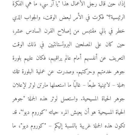
إذًا، حين قال رجل الأعمال هذا "يا آر سي، ما هي الفكرة
الرئيسية؟" فكرت في الأمر لبعض الوقت، والجواب الذي
خطر في بالي مقتبس من إصلاح القرن السادس عشر،
حين كان على المصلحين البروتستانتيين في ذلك الوقت
التعريف عن أنفسهم أمام عالم يراقبهم، فكان عليهم بلورة
جوهر خدمتهم وحركتهم. وصدرت عن عملية البلورة تلك
جملة – لاتينية طبعًا – غالبًا ما استعملها مارتن لوثر لإعلان
جوهر الحياة المسيحية. واستعمل لوثر هذه الجملة "جوهر
الحياة المسيحية هو أن يعيش المرء حياته ’كوروم ديو‘". قد
تكون هذه الجملة غريبة بالنسبة إليكم – "كوروم ديو"، ما