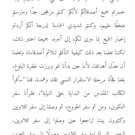
خسرتم جميع أصدقائكم لأنكم كنتم مزعجين جدًا ومارستم
ضغطًا عليهم، وكنتم شديدي الحماسة لدرجة أنكم أردتم
إخبار الجميع بما جرى لكم، إلى آخره. جميعنا اختبر ذلك،
لكننا تعلمنا بعد ذلك كيفية التأقلم لنلائم أصدقاءنا، وتعلمنا
أن نعدّل أهدافنا، لأننا حين بدأنا ننمو وبرزت طفرة البلوغ،
بلغنا فجأة مرحلة الاستقرار النسبي تلك وهمدنا. قلنا "سأقرأ
الكتاب المقدس من البداية حتى النهاية"، فقرأنا سفر
التكوين، ومن ثم سفر الخروج، ثم وصلنا إلى سفر اللاويين
وكثيرون بيننا تراجعوا حين وصلوا إلى سفر اللاويين.
البعض ثابر لقراءة سفر اللاويين وصولًا إلى سفر العدد،