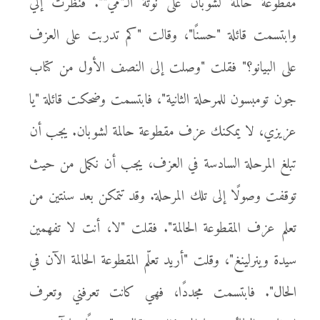
مقطوعة حالمة لشوبان على نوتة الـ"مي"". فنظرت إلي
وابتسمت قائلة "حسنًا"، وقالت "كم تدربت على العزف
على البيانو؟" فقلت "وصلت إلى النصف الأول من كتاب
جون تومبسون للمرحلة الثانية"، فابتسمت وضحكت قائلة "يا
عزيزي، لا يمكنك عزف مقطوعة حالمة لشوبان. يجب أن
تبلغ المرحلة السادسة في العزف، يجب أن نكمل من حيث
توقفت وصولًا إلى تلك المرحلة. وقد تتمكن بعد سنتين من
تعلم عزف المقطوعة الحالمة". فقلت "لا، أنت لا تفهمين
سيدة وينرلينغ"، وقلت "أريد تعلّم المقطوعة الحالمة الآن في
الحال". فابتسمت مجددًا، فهي كانت تعرفني وتعرف