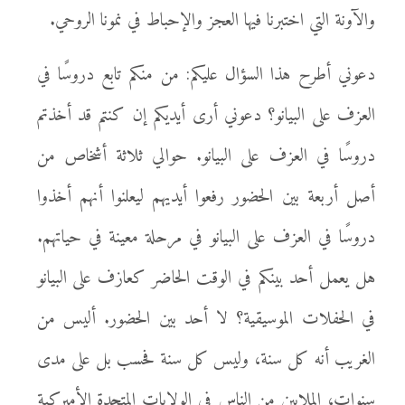
والآونة التي اختبرنا فيها العجز والإحباط في نمونا الروحي.
دعوني أطرح هذا السؤال عليكم: من منكم تابع دروسًا في
العزف على البيانو؟ دعوني أرى أيديكم إن كنتم قد أخذتم
دروسًا في العزف على البيانو. حوالي ثلاثة أشخاص من
أصل أربعة بين الحضور رفعوا أيديهم ليعلنوا أنهم أخذوا
دروسًا في العزف على البيانو في مرحلة معينة في حياتهم.
هل يعمل أحد بينكم في الوقت الحاضر كعازف على البيانو
في الحفلات الموسيقية؟ لا أحد بين الحضور. أليس من
الغريب أنه كل سنة، وليس كل سنة فحسب بل على مدى
سنوات، الملايين من الناس في الولايات المتحدة الأميركية