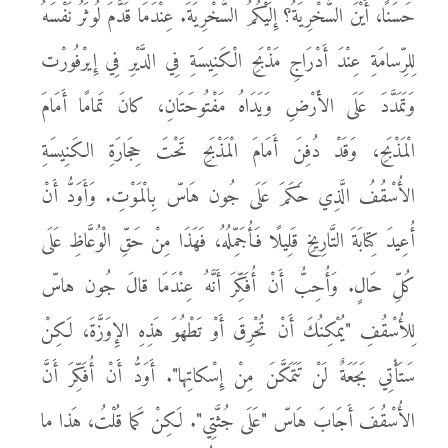
حَسَنًا، أَيْنَ السُّخْرِيَةُ؟ إِلَيْكُمُ السُّخْرِيَةَ. عِنْدَمَا قَدَّمَ لُوثَرُ نَفْسَهُ
لِلرِّسامَةِ عِنْدَ أَدْرَاجِ مَذْبَحِ الْكَنِيسَةِ فِي الدَّيْرِ فِي إِيرْفُورْت
وَتَمَدَّدَ عَلَى الأَرْضِ وَيَدَاهُ مَفْتُوحَتَانِ، كانَ تَمامًا أَمَامَ
الْمَذْبَحِ، وَقَدْ دُفِنَ أَمَامَ الْمَذْبَحِ تَحْتَ حِجَارَةِ الكَنِيسَةِ
الأُسْقُفُ الَّذِي حَكَمَ عَلَى جُون هَاسّ بِالْمَوْتِ. وَأَوَدُّ أَنْ
أُعِيدَ كِتابَةَ التَّارِيخِ قَلِيلًا فَأُجَمِّلُهُ، فَهَذَا مِنْ حَقِّ الْوُعَّاظِ عَلَى
كُلِّ حَالٍ. وَأُحِبُّ أَنْ أُفَكِّرَ أَنَّهُ عِنْدَمَا قالَ جُون هاسّ
لِلأُسْقُفِ "يُمْكِنُكَ أَنْ تُحْرِقَ أَوْ تَطْهُوَ هَذِهِ الإِوَزَّةَ، لَكِنْ
سَتَأْتِي بَجَعَةٌ لَنْ تَتَمَكَّنَ مِنْ إِسْكاتِها". أَوَدُّ أَنْ أُفَكِّرَ أَنَّ
الأُسْقُفَ أَجَابَ هَاسّ "عَلَى جُثَّتِي". لَكِنْ كَما قُلْتُ، هَذا ما