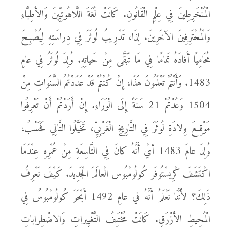
الْمُنْخَرِطِينَ فِي عِلْمِ الْقَانُونِ. كَانَتْ لُغَةَ اللَّاهُوتِيِّينَ وَالأَطِبَّاءِ
وَالْمُحْتَرِفِينَ الآخَرِينَ. لِذَا، تَدْرِيبُ لُوثَرَ فِي دِراسَتِهِ لِيُصْبِحَ
مُحَامِيًا أَفادَهُ تَمامًا فِي مَا تَبَقَّى مِنْ حَياتِهِ. وُلِدَ لُوثَرُ فِي عامِ
1483. وَأَنْتُمْ تَعْلَمُونَ هَذَا، إِنْ كُنْتُمْ قَدْ عَدَدْتُمُ السَّنَواتِ مِنْ
1504 وَعُدْتُمْ 21 سَنَةً إِلَى الْوَرَاءِ. إِنْ أَرَدْتُمْ أَنْ تَعْرِفُوا
مَوْقِعَ وِلادَةِ لُوثَرَ فِي التَّارِيخِ الْغَرْبِيِّ، تَخَيَّلُوا التَّالِي فَحَسْبُ،
وُلِدَ عامَ 1483 أيْ أَنَّهُ كانَ فِي التَّاسِعَةِ مِنْ عُمْرِهِ عِنْدَمَا
اكْتَشَفَ كْرِيسْتُوفَر كُولُومْبُوس الْعالَمَ الْجَدِيدَ. كَيْفَ نَعْرِفُ
ذَلِكَ؟ لأَنَّنَا نَعْلَمُ أَنَّهُ في عامِ 1492 أَبْحَرَ كُولُومْبُوسُ فِي
الْمُحِيطِ الأَزْرَقِ. كَانَتْ مُخْتَلِفُ التَّغْيِيراتِ وَالاضْطِراباتِ