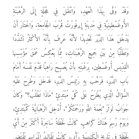
وَقَدْ وَفَّى بِهَذَا الْعَهْدِ، وَانْتَقَلَ فِي عَجَلَةٍ إِلَى الرَّهْبَنَةِ
الأُوغُسْطِينِيَّةِ فِي مَدِينَةِ إِيرفُورْتْ قُرْبَ الْجَامِعَةِ. وَاخْتَارَ أَنْ
يَدْخُلَ هَذَا الدَّيْرَ تَحْدِيدًا لأَنَّهُ عُرِفَ بِأَنَّهُ الأَكْثَرُ تَشَدُّدًا
وَتَطَلُّبًا مِنْ بَيْنِ جَمِيعِ الرَّهْبَناتِ، مِمَّا يَعْكِسُ عُمْقَ مُؤَسِّسِها
الْقِدِّيسِ أُوغُسْطِين. بِرَغْبَتِهِ بأَنْ يُصْبِحَ رَاهِبًا قَدَّمَ نَفْسَهُ أَمَامَ
بَابِ الدَّيْرِ، فَرَحَّبَ بِهِ رَئِيسُ الدَّيْرِ، فَدَخَلَ وَطُرِحَ عَلَيْهِ
السُّؤالُ الَّذِي يُطْرَحُ عَلَى كُلِّ مُبْتَدِئٍ "مَاذَا تَطْلُبُ؟" وَكانَ
جَوَابُ لَوثَرَ "نِعْمَةَ اللهِ وَرَحْمَتَكُمْ". أُدْخِلَ الرَّهْبَانِيَّةَ كَمُبْتَدِئٍ،
وَيَوْمَ رُسِمَ هُنَاكَ كَراهبٍ كَانَتْ لَحْظَةً سَاخِرَةً أَكْثَرَ مِنْ أَيِّ
لَحْظَةٍ فِي تَارِيخِ الْكَنِيسَةِ بِرَأْيِي. كانَتْ تَقَالِيدُ الْمَراسِمِ تَقْتَضِي