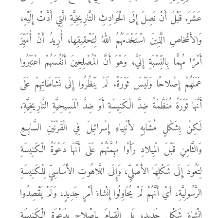
عَشَرَ. قَبْلَ أَنْ نَصِلَ إِلَى الْحَوادِثِ التَّارِيخِيَّةِ الَّتِي أَدَّتْ إِلَيْهِ،
وَالأَشْخاصِ الَّذِينَ اسْتَخْدَمَهُمُ اللهُ لِتَحْقِيقِها، أُرِيدُ أَنْ أُمَيِّزَ
أَمْرًا مُهِمًّا بِالنِّسْبَةِ إِلَيَّ، وَهْوَ أَنَّ الْمُصْلِحِينَ أَنْفُسَهُمْ اعْتَبَرُوا
عَمَلَهُمْ إِصْلاحًا وَلَيْسَ ثَوْرَةً. لَمْ يَنْظُرُوا إِلَى نَشَاطَاتِهِمْ عَلَى
أَنَّهَا ثَوْرَةٌ مُنَظَّمَةٌ ضِدَّ الْكَنِيسَةِ أَوْ ضِدَّ الْمَسِيحِيَّةِ التَّارِيخِيَّةِ.
لَكِنْ بِشَكْلٍ مُشَابِهٍ لأَنْبِياءِ إِسْرائِيلَ فِي الْقَرْنَيْنِ السَّابِعِ
وَالثَّامِنِ قَبْلَ الْمِيلادِ رَأَوْا مُهِمَّتَهُمْ عَلَى أَنَّهَا دَعْوَةُ الْكَنِيسَةِ
لِتَعُودَ إِلَى شَكْلِهَا الأَصْلِيِّ، وَإِلَى اللَّاهُوتِ الأَسَاسِيِّ لِلْكَنِيسَةِ
الرَّسُولِيَّةِ، أيْ أَنَّهُمْ لَمْ يُحَاوِلُوا إِنْشاءَ أَمْرٍ جَدِيدٍ، وَلَمْ يَقْصِدُوا
إِنْشاءَ شَكْلٍ جَدِيدٍ، بَلِ الْقِيامَ بِإِصْلاحٍ بِدَعْوَةِ الْكَنِيسَةِ