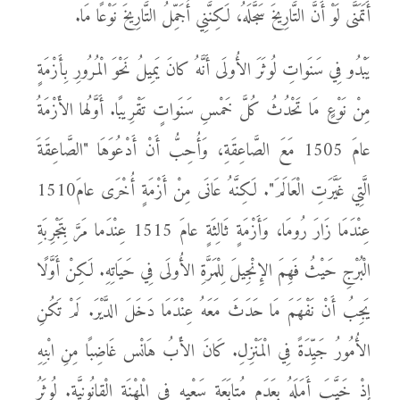
أَتَمَنَّى لَوْ أَنَّ التَّارِيخَ سَجَّلَهُ، لَكِنَّنِي أُجَمِّلُ التَّارِيخَ نَوْعًا مَا.
يَبْدُو فِي سَنَواتِ لُوثَرَ الأُولَى أَنَّهُ كانَ يَمِيلُ نَحْوَ الْمُرُورِ بِأَزْمَةٍ
مِنْ نَوْعٍ مَا تَحْدُثُ كُلَّ خَمْسِ سَنَواتٍ تَقْرِيبًا. أَوَّلُها الأَزْمَةُ
عامَ 1505 مَعَ الصَّاعِقَةِ، وَأُحِبُّ أَنْ أَدْعُوَهَا "الصَّاعِقَةَ
الَّتِي غَيَّرَتِ الْعَالَمَ". لَكِنَّهُ عَانَى مِنْ أَزْمَةٍ أُخْرَى عامَ1510
عِنْدَمَا زَارَ رُومَا، وَأَزْمَةٍ ثَالِثَةٍ عامَ 1515 عِنْدَما مَرَّ بِتَجْرِبَةِ
الْبُرْجِ حَيْثُ فَهِمَ الإِنْجِيلَ لِلْمَرَّةِ الأُولَى فِي حَيَاتِهِ. لَكِنْ أَوَّلًا
يَجِبُ أَنْ نَفْهَمَ مَا حَدَثَ مَعَهُ عِنْدَمَا دَخَلَ الدَّيْرَ. لَمْ تَكُنِ
الأُمُورُ جَيِّدَةً فِي الْمَنْزِلِ. كَانَ الأَبُ هَانْس غَاضِبًا مِنِ ابْنِهِ
إِذْ خَيَّبَ أَمَلَهُ بِعَدَمِ مُتابَعَةِ سَعْيِهِ فِي الْمِهْنَةِ الْقانُونِيَّةِ. لُوثَرُ