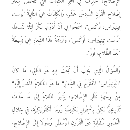
الإِصْلاحِ، حُفِرَتْ فِي الْحَجَرِ الْكَلِمَاتُ الَّتِي تُلَخِّصُ شِعارَ
إِصْلاحِ الْقَرْنِ السَّادِسَ عَشَر، وَالْكَلِمَاتُ هِيَ التَّالِيَةُ "بُوست
تِينِيبْراس، لُوكْس". اسْمَحُوا لِي أَنْ أُدَوِّنَها لَكُمْ لِئَلَّا نَنْساهَا،
"بُوسْت تِينِيبْراس، لُوكْس". وَتَرْجَمَةُ هَذَا الشِّعارِ هِيَ بَسِيطَةٌ
"بَعْدَ الظَّلامِ، نُورٌ".
وَالسُّؤالُ الَّذِي يَجِبُ أَنْ نَبْحَثَ فِيهِ هُوَ التَّالِي، مَا كانَ
"التِّينِيبْراس" المُقتَرَحُ فِي الشِّعارِ؟ ما هُوَ الظَّلامُ المُشارُ إِلَيْهِ؟
مِنْ وِجْهَةِ نَظَرِ الإِصْلاحِ، يُشِيرُ الظَّلامُ إِلَى مَا حَدَثَ
تَدْرِيجِيًّا لَكِنْ بِاسْتِمْرارٍ لِكَنِيسَةِ رُومَا الْكَاثُولِيكِيَّةِ، فِي خِلالِ
الْعُصُورِ الْمُظْلِمَةِ عَبْرَ الْقُرُونِ الْوُسْطَى وُصُولًا إِلَى الإِصْلاحِ.