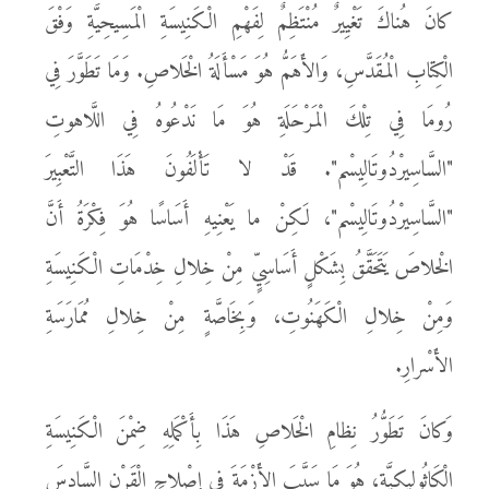
كانَ هُناكَ تَغْيِيرٌ مُنْتَظِمٌ لِفَهْمِ الْكَنِيسَةِ الْمَسِيحِيَّةِ وَفْقَ
الْكِتابِ الْمُقَدَّسِ، وَالأَهَمُّ هُوَ مَسْأَلَةُ الْخَلاصِ. وَمَا تَطَوَّرَ فِي
رُومَا فِي تِلْكَ الْمَرْحَلَةِ هُوَ مَا نَدْعُوهُ فِي اللَّاهوتِ
"السَّاسِيرْدُوتَالِيسْم". قَدْ لا تَأْلَفُونَ هَذَا التَّعْبِيرَ
"السَّاسِيرْدُوتَالِيسْم"، لَكِنْ ما يَعْنِيهِ أَسَاسًا هُوَ فِكْرَةُ أَنَّ
الْخلاصَ يَتَحَقَّقُ بِشَكْلٍ أَسَاسِيٍّ مِنْ خِلالِ خِدْمَاتِ الْكَنِيسَةِ
وَمِنْ خِلالِ الْكَهَنُوتِ، وَبِخَاصَّةٍ مِنْ خِلالِ مُمَارَسَةِ
الأَسْرارِ.
وَكانَ تَطَوُّرُ نِظامِ الْخَلاصِ هَذَا بِأَكْمَلِهِ ضِمْنَ الْكَنِيسَةِ
الْكَاثُولِيكِيَّةِ، هُوَ مَا سَبَّبَ الأَزْمَةَ فِي إِصْلاحِ الْقَرْنِ السَّادِسَ