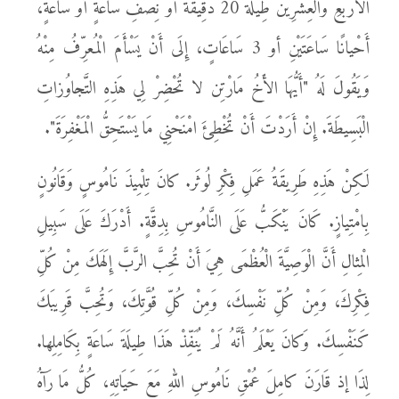
الأَرْبَعِ وَالْعِشْرِينَ طِيلَةَ 20 دَقِيقَةً أَوْ نِصْفِ ساعَةٍ أَوْ سَاعَةٍ،
أَحْيانًا سَاعَتَيْنِ أو 3 سَاعَاتٍ، إِلَى أَنْ يَسْأَمَ الْمُعرِّفُ مِنْهُ
وَيَقُولَ لَهُ "أَيُّهَا الأَخُ مَارْتِن لا تُحْضِرْ لِي هَذِهِ التَّجاوُزاتِ
الْبَسِيطَةَ. إِنْ أَرَدْتَ أَنْ تُخْطِئَ امْنَحْنِي مَا يَسْتَحِقُّ الْمَغْفِرَةَ".
لَكِنْ هَذِهِ طَرِيقَةُ عَمَلِ فِكْرِ لُوثَر. كانَ تِلْمِيذَ نَامُوسٍ وَقَانُونٍ
بِامْتِيازٍ. كَانَ يَنْكَبُّ عَلَى النَّامُوسِ بِدِقَّةٍ. أَدْرَكَ عَلَى سَبِيلِ
الْمِثالِ أَنَّ الْوَصِيَّةَ الْعُظْمَى هِيَ أَنْ تُحِبَّ الرَّبَّ إِلَهَكَ مِنْ كُلِّ
فِكْرِكَ، وَمِنْ كُلِّ نَفْسِكَ، وَمِنْ كُلِّ قُوَّتِكَ، وَتُحِبَّ قَرِيبَكَ
كَنَفْسِكَ. وَكانَ يَعْلَمُ أَنَّهُ لَمْ يُنَفِّذْ هَذَا طِيلَةَ سَاعَةٍ بِكَامِلِها.
لِذَا إذ قَارَنَ كامِلَ عُمْقِ نَامُوسِ اللهِ مَعَ حَيَاتِهِ، كُلُّ مَا رَآهُ