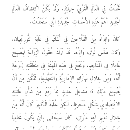
تَحْدُثُ فِي الْعَالَمِ الْغَرْبِيِّ حِينَئِذٍ. وَلَمْ يَكُنْ اكْتِشافُ الْعَالَمِ
الْجَدِيدِ أَهَمَّ هَذِهِ الأَحْداثِ الْجَدِيدَةِ الَّتِي سَتَحْدُثُ.
كانَ وَالِدَاهُ مِنَ الْفَلَّاحِينَ فِي أَلْمَانْيَا فِي غَابَةِ الثُّورِنْجِيان.
وكان هَانْس لُوثَر، وَالِدُهُ، قَدْ تَرَكَ حُقُولَ الزِّرَاعَةِ لِيُصْبِحَ
عَامِلًا فِي الْمَنَاجِمِ. وَنَجَحَ فِي هَذِهِ الْمِهْنَةِ فِي مِنْطَقَتِهِ لِدَرَجَةِ
أَنَّهُ، وَمِنْ خِلالِ مَهارَاتِهِ الإِدَارِيَّةِ وَالتَّعَهُّدِيَّةِ، تَمَكَّنَ مِنْ أَنْ
يُصْبِحَ مَالِكَ 6 مَشاغِلَ حَدِيدٍ مِمَّا رَفَعَ مِنْ شَأْنِ عَائِلَتِهِ
الاقْتِصَادِيِّ بِشَكْلٍ مَلْحُوظٍ. لَكِنَّ حُلْمَهُ الْكَبِيرَ كَانَ أَنَّهُ مِنْ
خِلالِ تَعْلِيمِ ابْنِهِ مَارْتِن، كانَ سَيَحْظَى بِابْنٍ يَكُونُ مُحامِيًا