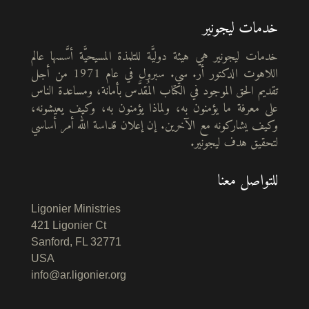
خدمات ليجونير
خدمات ليجونير هي هيئة دوليَّة للتلمذة المسيحيَّة أسَّسها عالم
اللاهوت الدكتور أر. سي. سبرول في عام 1971 من أجل
تقديم الحق الموجود في الكتاب المُقدَّس بأمانة، ومساعدة الناس
على معرفة ما يؤمنون به، ولماذا يؤمنون به، وكيف يعيشونه،
وكيف يشاركونه مع الآخرين. إن إعلان قداسة الله أمر أساسي
لتحقيق هدف ليجونير.
للتواصل معنا
Ligonier Ministries
421 Ligonier Ct
Sanford, FL 32771
USA
info@ar.ligonier.org