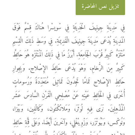
تنزيل نص المحاضرة
فِي مَدِينَةِ جِينِيفَ الْحَدِيثَةِ فِي سْويسْرا هُناكَ قِسْمٌ فَوْقَ
الْمَدِينَةِ يُدْعَى مَدِينَةَ جِينِيفَ الْقَدِيمَةِ. فِي وَسَطِ ذَلِكَ الْقِسْمِ
مُنْتَزَهٌ كَبِيرٌ قُرْبَ الْجَامِعَةِ. أَبْرَزُ مَا فِي ذَلِكَ الْمُنْتَزَهِ هُوَ حَائِطٌ
كَبِيرٌ مِنَ الرُّخامِ، وَهْوَ يُدْعَى حَائِطَ الإِصْلاحِ. وَبِجِوارِ
حَائِطِ الإِصْلاحِ تَمامًا تَجِدُونَ تَماثِيلَ مُتَعَدِّدَةً وَرُسوماتٍ
أُخْرَى فِي الْحَائِطِ عَيْنِهِ عَنْ مُصْلِحِي الْقَرْنِ السَّادِسَ عَشَر
الْمُذْهِلِينَ. نَرَى فِيهِ لُوثَرَ، وَمَلانْكْتُون، وَكَالْفِين، وَبَيْزا،
وَنُوكْس، وَبْيُوتْزَر، وَزْوِينْغْلِي، وآخَرينَ أَيْضًا. وَعَلَى قِمَّةِ حَائِطِ