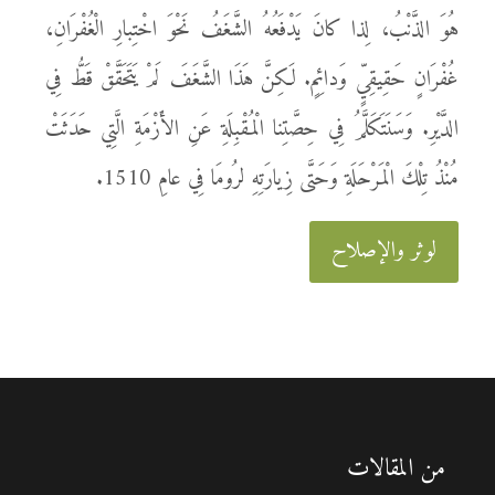
هُوَ الذَّنْبُ، لِذا كانَ يَدْفَعُهُ الشَّغَفُ نَحْوَ اخْتِبارِ الْغُفْرَانِ،
غُفْرَانٍ حَقِيقِيٍّ وَدائِمٍ. لَكِنَّ هَذَا الشَّغَفَ لَمْ يَتَحَقَّقْ قَطُّ فِي
الدَّيْرِ. وَسَنَتَكَلَّمُ فِي حِصَّتِنا الْمُقْبِلَةِ عَنِ الأَزْمَةِ الَّتِي حَدَثَتْ
مُنْذُ تِلْكَ الْمَرْحَلَةِ وَحَتَّى زِيارَتِهِ لرُومَا فِي عامِ 1510.
لوثر والإصلاح
من المقالات