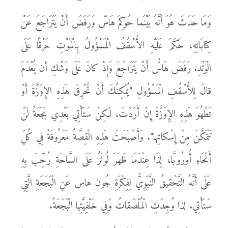
وَمَا حَدَثَ هُوَ أَنَّهُ بَيْنَما حُوكِمَ هَاسّ وَرَفَضَ أَنْ يَتَرَاجَعَ عَنْ
كِتابَاتِهِ، حَكَمَ عَلَيْهِ الأُسْقُفُ الْمَسْؤُولُ بِالْمَوْتِ حَرْقًا عَلَى
الْوَتَدِ. رَفَضَ هَاسُّ أَنْ يَتَرَاجَعَ وَإذْ كانَ عَلَى وَشْكِ أن يُعْدَمَ
قالَ لِلأُسْقُفِ الْمَسْؤُولِ "يُمْكِنُكَ أَنْ تُحْرِقَ هَذِهِ الإِوَزَّةَ أَوْ
تَطْهُوَ هَذِهِ الإِوَزَّةَ إِنْ أَرَدْتَ، لَكِنْ سَتَأْتِي بَعْدِي بَجَعَةٌ لَنْ
تَتَمَكَّنَ مِنْ إِسْكاتِها". وَأَصْبَحَتْ هَذِهِ الْقِصَّةُ مَعْرُوفَةً فِي كُلِّ
أَنْحَاءِ أُورُوبَّا، لِذَا عِنْدَمَا ظَهَرَ لُوثَرُ عَلَى السَّاحَةِ رُحِّبَ بِهِ
عَلَى أَنَّهُ التَّحْقِيقُ النَّبَوِيُّ لِفِكْرَةِ جُون هاس عَنِ الْبَجَعَةِ الَّتِي
سَتَأْتِي. لذا وُجِدَتِ الْمُلْصَقاتُ وَفِي خَلْفِيَّتِها الْبَجَعَةُ.