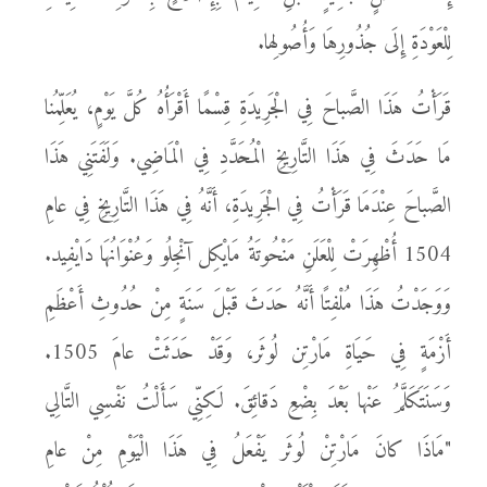
لِلْعَوْدَةِ إِلَى جُذُورِهَا وَأُصُولِها.
قَرَأْتُ هَذَا الصَّباحَ فِي الْجَرِيدَةِ قِسْمًا أَقْرَأُهُ كُلَّ يَوْمٍ، يُعَلِّمُنا
مَا حَدَثَ فِي هَذَا التَّارِيخِ الْمُحَدَّدِ فِي الْمَاضِي. وَلَفَتَنِي هَذَا
الصَّباحَ عِنْدَمَا قَرَأْتُ فِي الْجَرِيدَةِ، أَنَّهُ فِي هَذَا التَّارِيخِ فِي عامِ
1504 أُظْهِرَتْ لِلْعَلَنِ مَنْحُوتَةُ مَايْكِل آنْجِلُو وَعُنْوَانُهَا دَايْفِيد.
وَوَجَدْتُ هَذَا مُلْفِتًا أَنَّهُ حَدَثَ قَبْلَ سَنَةٍ مِنْ حُدُوثِ أَعْظَمِ
أَزْمَةٍ فِي حَيَاةِ مَارْتِن لُوثَر، وَقَدْ حَدَثَتْ عامَ 1505.
وَسَنَتَكَلَّمُ عَنْها بَعْدَ بِضْعِ دَقائِقَ. لَكِنِّي سَأَلْتُ نَفْسِي التَّالِي
"مَاذَا كانَ مَارْتِنْ لُوثَر يَفْعَلُ فِي هَذَا الْيَوْمِ مِنْ عامِ