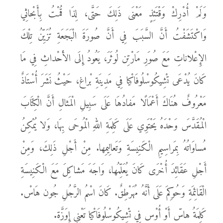
وَلَمْ أُدْرِكْ وَقْتَئِذٍ مَعْنَى ذَلِكَ حَتَّى، لِذَا قُمْتُ بِأَبْحاثِي
وَاكْتَشَفْتُ أَنَّ السَّبَبَ فِي أَنَّ صُورَةَ الْبَجَعَةِ تُزَيِّنُ تِلْكَ
الإِعْلاناتِ مَعَ صُوَرِ مَارْتِن لُوثَرَ، يَعُودُ إِلَى الأَحْداثِ فِي مَا
كَانَ يُدْعَى تْشِيكُوسْلُوفَاكْيا فِي مَدِينَةِ بْراغ، حَيْثُ نَشَرَ أُسْتَاذٌ
مَعْرُوفٌ هُنَاكَ أَعْمَالًا مَفادُهَا عَلَى سَبِيلِ الْمَثالِ أَنَّ الْكِتَابَ
الْمُقَدَّسَ وَحْدَهُ يَحْتَوِي عَلَى كَلِمَةِ اللهِ الْمُوحَى بِهَا، وَلا يُمْكِنُ
مُساوَاتُهُ بِمَراسِيمِ الْكَنِيسَةِ وَتَعالِيمِها. مِنْ أَجْلِ ذَلِكَ، وَمِنْ
أَجْلِ عَقَائِدَ أُخْرَى كَانَ يُعَلِّمُها، وَاجَهَ مَشاكِلَ مَعَ الْكَنِيسَةِ
الْقَائِمَةِ وَحُوكِمَ عَلَى أَنَّهُ مُهَرْطِقٌ. كَانَ اسْمُ الرَّجُلِ جُون هَاسْ.
كَلِمَةُ هاسّ أَوْ أُوْس فِي تْشِيكُوسْلُوفَاكْيا تَعْنِي إِوَزَّة.