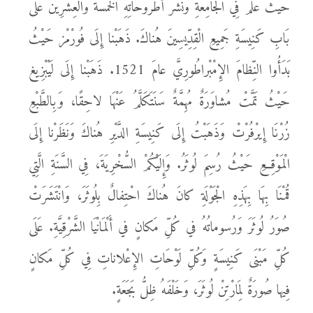
حَيْثُ عَلَّمَ فِي الْجَامِعَةِ وَنَشَرَ أُطْرُوحَاتِهِ الْخَمْسَةَ وَالْعِشْرِينَ عَلَى
بَابِ كَنِيسَةِ جَمِيعِ الْقِدِّيسِينَ هُناكَ. ذَهَبْنا إِلَى فُورْمْز حَيْثُ
بَدَأُوا النِّظامَ الإِمْبْراطُورِيَّ عامَ 1521. ذَهَبْنا إِلَى لَيْبْزِيغ
حَيْثُ تَمَّتْ مُشاوَرَةٌ مُهِمَّةٌ سَنَتَكَلَّمُ عَنْهَا لاحِقًا، وَبِالطَّبْعِ
زُرْنَا إِيرْفُرْتْ وَذَهَبْتُ إِلَى كَنِيسَةِ الدَّيْرِ هُناكَ وَنَظَرْنا إِلَى
الْمَوْقِعِ حَيْثُ رُسِمَ لُوثَرُ. وَإِلَيْكُمْ السُّخْرِيَةَ، فِي السَّنَةِ الَّتِي
قُمْنَا بِهَا بِهَذِهِ الْجَوْلَةِ كانَ هُناكَ احْتِفالٌ بِلُوثَرَ، وَانْتَشَرَتْ
صُوَرُ لُوثَرَ وَرُسوماتُهُ في كُلِّ مَكانٍ في أَلْمَانْيَا الشَّرْقِيَّةِ. عَلَى
كُلِّ مَبْنَى كَنِيسَةٍ وَكُلِّ لَوْحَاتِ الإِعْلاناتِ فِي كُلِّ مَكانٍ
فِيها صُورَةٌ لِمَارْتِنْ لُوثَرَ، وَخَلْفَهُ ظِلُّ بَجَعَةٍ.