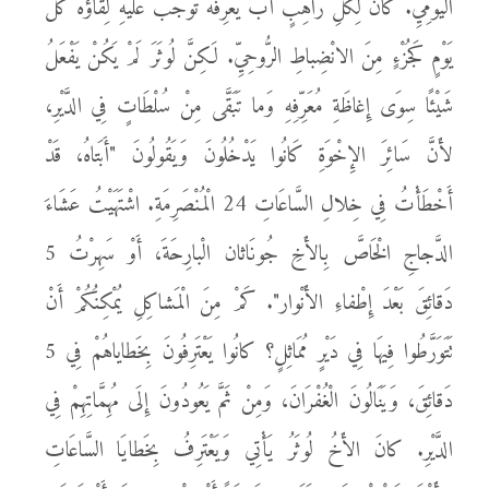
الْيَوْمِيِّ. كانَ لِكُلِّ رَاهِبٍ أبٌ يُعرِّفُهُ تَوَجَّبَ عَلَيْهِ لِقاؤُهُ كُلَّ
يَوْمٍ كَجُزْءٍ مِنَ الانْضِباطِ الرُّوحِيِّ. لَكِنَّ لُوثَرَ لَمْ يَكُنْ يَفْعَلُ
شَيْئًا سِوَى إِغاظَةِ مُعَرِّفِهِ وَما تَبَقَّى مِنْ سُلْطَاتٍ فِي الدَّيْرِ،
لأَنَّ سَائِرَ الإِخْوَةِ كَانُوا يَدْخُلُونَ وَيَقُولُونَ "أَبَتاهُ، قَدْ
أَخْطَأْتُ فِي خِلالِ السَّاعَاتِ 24 الْمُنْصَرِمَةِ. اشْتَهَيْتُ عَشَاءَ
الدَّجاجِ الْخَاصَّ بِالأَخِ جُونَاثان الْبارِحَةَ، أَوْ سَهِرْتُ 5
دَقائِقَ بَعْدَ إِطْفاءِ الأَنْوار". كَمْ مِنَ الْمَشاكِلِ يُمْكِنُكُمْ أَنْ
تَتَوَرَّطُوا فِيهَا فِي دَيْرٍ مُمَاثِلٍ؟ كانُوا يَعْتَرِفُونَ بِخَطاياهُمْ فِي 5
دَقائِقَ، وَيَنَالُونَ الْغُفْرَانَ، وَمِنْ ثَمَّ يَعُودُونَ إِلَى مُهِمَّاتِهِمْ فِي
الدَّيْرِ. كانَ الأَخُ لُوثَرُ يَأْتِي وَيَعْتَرِفُ بِخَطايَا السَّاعَاتِ