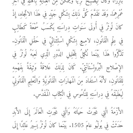
بَارِزًا، وَكانَ لِيُصْبِحَ ثَرِيًّا وَيَتَمَكَّنَ مِنَ الْعِنايَةِ بِأَهْلِهِ فِي آخِرِ
عُمْرِهِمَا. وَقَدْ تَقَدَّمَ كُلُّ ذَلِكَ بِشَكْلٍ جَيِّدٍ فِي هَذَا الاتِّجاهِ، إِذْ
كانَ لُوثَرُ فِي أُولَى سَنَواتِ دِراسَتِهِ يَكْسَبُ سُمْعَةً كَطَالِبٍ
فِي عِلْمِ الْقَانُونِ، لامِعٍ بِشَكْلٍ اسْتِثْنائِيٍّ فِي حَقْلِ الْقَانُونِ.
تَذَكَّرُوا هَذَا بَيْنَما نُكْمِلُ بِتَحْلِيلِ الدَّوْرِ الَّذِي لَعِبَهُ لُوثَرُ فِي
الإِصْلاحِ الْبْرُوتِسْتَانْتِيِّ. كَانَ لِذَلِكَ عَلاقَةٌ وَثِيقَةٌ بِفَهْمِهِ
لِلْقَانُونِ، لأَنَّهُ اسْتَفادَ مِنَ الْمَهارَاتِ الْقَانُونِيَّةِ وَالتَّعْلِيمِ الْقَانُونِيِّ
لِيُطَبِّقَهُ فِي دِراسَتِهِ لِلنَّامُوسِ فِي الْكِتابِ الْمُقَدَّسِ.
الأَزْمَةُ الَّتِي غَيَّرَتْ حَيَاتَهُ وَالَّتِي غَيَّرَتِ الْعَالَمَ إِلَى الأَبَدِ
حَدَثَتْ فِي يُولْيُو عامَ 1505. بَيْنَما كانَ لُوثَرُ يَسِيرُ عَائِدًا إِلَى