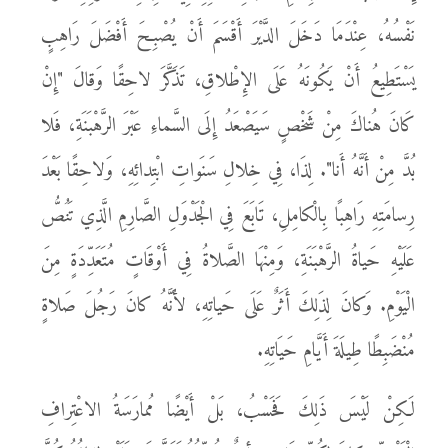
نَفْسُهُ، عِنْدَمَا دَخَلَ الدَّيْرَ أَقْسَمَ أَنْ يُصْبِحَ أَفْضَلَ رَاهِبٍ
يَسْتَطِيعُ أَنْ يَكُونَهُ عَلَى الإِطْلاقِ، تَذَكَّرَ لاحِقًا وَقالَ "إِنْ
كَانَ هُناكَ مِنْ شَخْصٍ سَيَصْعَدُ إِلَى السَّماءِ عَبْرَ الرَّهْبَنَةِ، فَلا
بُدَّ مِنْ أَنَّهُ أَنا". لِذَا، فِي خِلالِ سَنَواتِ ابْتِدائِهِ، وَلاحِقًا بَعْدَ
رِسامَتِهِ رَاهِبًا بِالْكامِلِ، تَابَعَ فِي الْجَدْوَلِ الصَّارِمِ الَّذِي تَنُصُّ
عَلَيْهِ حَياةُ الرَّهْبَنَةِ، وَمِنْهَا الصَّلاةُ فِي أَوْقَاتٍ مُتَعَدِّدَةٍ مِنَ
الْيَوْمِ. وَكانَ لِذَلِكَ أَثَرٌ عَلَى حَياتِهِ، لأَنَّهُ كانَ رَجُلَ صَلاةٍ
مُنْضَبِطًا طِيلَةَ أَيَّامِ حَيَاتِهِ.
لَكِنْ لَيْسَ ذَلِكَ فَحَسْبُ، بَلْ أَيْضًا مُمارَسَةُ الاعْتِرافِ