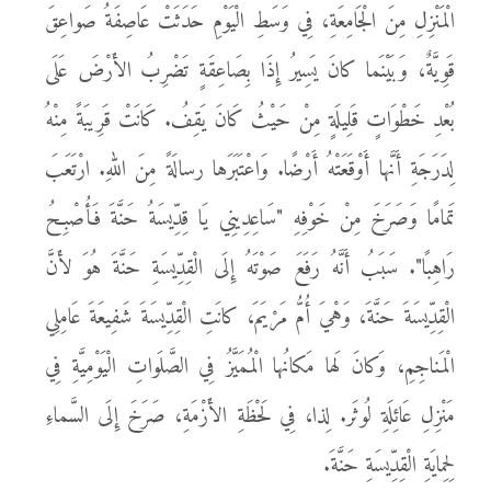
الْمَنْزِلِ مِنَ الْجَامِعَةِ، فِي وَسَطِ الْيَوْمِ حَدَثَتْ عَاصِفَةُ صَواعِقَ
قَوِيَّةٌ، وَبَيْنَما كانَ يَسِيرُ إِذَا بِصَاعِقَةٍ تَضْرِبُ الأَرْضَ عَلَى
بُعْدِ خَطْوَاتٍ قَلِيلَةٍ مِنْ حَيْثُ كَانَ يَقِفُ. كَانَتْ قَرِيبَةً مِنْهُ
لِدَرَجَةِ أَنَّها أَوْقَعَتْهُ أَرْضًا. وَاعْتَبَرَها رسالَةً مِنَ اللهِ. ارْتَعَبَ
تَمامًا وَصَرَخَ مِنْ خَوْفِهِ "سَاعِدِينِي يَا قِدِّيسَةُ حَنَّةَ فَأُصْبِحُ
رَاهِبًا". سَبَبُ أَنَّهُ رَفَعَ صَوْتَهُ إِلَى الْقِدِّيسَةِ حَنَّةَ هُوَ لأَنَّ
الْقِدِّيسَةَ حَنَّةَ، وَهْيَ أُمُّ مَرْيَمَ، كانَتِ الْقِدِّيسَةَ شَفِيعَةَ عَامِلِي
الْمَناجِمِ، وَكانَ لَها مَكانُها الْمُمَيَّزُ فِي الصَّلَواتِ الْيَوْمِيَّةِ فِي
مَنْزِلِ عَائِلَةِ لُوثَر. لِذا، فِي لَحْظَةِ الأَزْمَةِ، صَرَخَ إِلَى السَّماءِ
لِحِمايَةِ الْقِدِّيسَةِ حَنَّةَ.