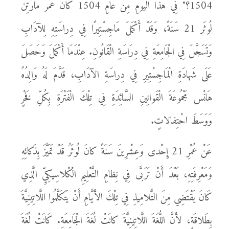
1504؟" فِي هَذَا الْيَوْمِ مِنْ عامِ 1504 كانَ عُمْرُ مَارْتِن
لُوثَر 21 سَنَةً، وَقَدْ أَكْمَلَ مَاجِسْتِيرًا فِي دِراسَتِهِ لِلآدَابِ
وَتَسَجَّلَ فِي الْجَامِعَةِ فِي دِرَاسَةِ الْقَانُونِ. عِنْدَمَا أَكْمَلَ وَحَصَلَ
عَلَى شَهادَةِ الْمَاجِسْتِيرِ فِي دِراسَةِ الآدَابِ، قَدَّمَ لَهُ وَالِدُهُ
هَانْس مَجْمُوعَةَ الْقَوانِينِ السَّائِدَةِ فِي تِلْكَ الْفَتْرَةِ بِكُلِّ فَخْرٍ
وَوَسَطَ احْتِفالاتٍ.
عَنْ عُمْرِ 21 إِحْدى وَعِشْرِينَ سَنَةً كانَ لُوثَرُ قَدْ تَمَيَّزَ بِذَكائِهِ
وَمَعْرِفَتِهِ، بَعْدَ أَنْ تَرَبَّى فِي نِظامِ التَّعْلِيمِ الْكْلاسِيكِيِّ الَّذِي
كَانَ يَقْتَضِي مِنَ التَّلامِيذِ فِي تِلْكَ الأَيَّامِ أَنْ يَتَكَلَّمُوا اللَّاتِينِيَّةَ
بِطَلاقَةٍ، لأَنَّ اللُّغَةَ اللَّاتِينِيَّةَ كانَتْ لُغَةَ الْجَامِعَةِ. كَانَتْ لُغَةَ