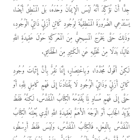
جِدًّا أَنْ نُؤَكِّدَ أَنَّهُ لَيْسَ الْإِيمَانُ وَحْدَهُ، بَلْ الْمَنْطِقُ أَيْضًا،
يَسْتَدْعِي الضَّرُورَةَ الْمَنْطِقِيَّةَ لِوُجُودِ كَائِنٍ أَزَلِيٍّ ذَاتِيِّ الْوُجُودِ،
وَذَلِكَ حَتَّى يَخْرُجَ الْمَسِيحِيُّ مِنَ الْمَعْرَكَةِ حَوْلَ عَقِيدَةِ اللَّهِ
غَالِبًا، بَدَلًا مِنْ تَخَلِّيهِ عَنِ الْكَثِيرِ مِنَ الْحَقَائِقِ.
لَكِنْ أَقُولُ مُجَدَّدًا، وَبِاخْتِصَارٍ، إِنَّنَا نُقِرُّ بِأَنَّ إِثْبَاتَ وُجُودِ
كَائِنٍ أَزَلِيٍّ وَذَاتِيِّ الْوُجُودِ لَا يَقْتَادُنَا إِلَى فَهْمٍ كَامِلٍ لِلَّهِ، أَوْ
حَتَّى إِلَى فَهْمٍ مُسَاوٍ لِمَا يُقَدِّمُهُ الْكِتَابُ الْمُقَدَّسُ، لَكِنَّهُ فَقَطْ
يُؤَيِّدُ الْجَانِبَ أَوْ الْوَجْهَ الْأَهَمَّ لِعَقِيدَةِ اللَّهِ الَّذِي يُعْلِنُهُ الْكِتَابُ
الْمُقَدَّسُ بِالْفِعْلِ. فَالْكِتَابُ الْمُقَدَّسُ، وَلَيْسَ فَقَطْ أَرِسْطُو،