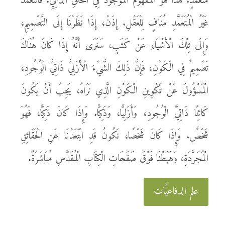
مُتَعَمَّدٍ. هَذَا هُوَ الْمَفْهُومُ الْمَوْجُودُ فِي الْخَلْقِ الذَّاتِيِّ. فَالتَّعَمُّدُ
غَيْرُ الْمُتَعَمَّدِ مُنَافٍ لِلْعَقْلِ. إِذَنْ، إِذَا نَظَرْنَا إِلَى التَّصْمِيمِ،
وَإِلَى تِلْكَ الْأَشْيَاءِ عَنْ كَثَبٍ، سَنَرَى أَنَّهُ إِذَا كَانَ هُنَاكَ
تَصْمِيمٌ فِي الْكَوْنِ، فَإِنَّ ذَلِكَ الشَّيْءَ الْأَزَلِيَّ ذَاتِيَّ الْوُجُودِ،
الْمَسْؤُولَ عَنْ تَكْوِينِ الْكَوْنِ الَّذِي نَرَاهُ، يَجِبُ أَنْ يَكُونَ
كَائِنًا ذَاتِيَّ الْوُجُودِ، وَأَزَلِيًّا، وَذَكِيًّا. وَإِذَا كَانَ ذَكِيًّا، فَهُوَ
شَخْصٌ. وَإِذَا كَانَ شَخْصًا، نَكُونُ قَدِ ابْتَعَدْنَا عَنِ الْحَقَائِقِ
الْمُجَرَّدَةِ، وَهَبَطْنَا فَوْقَ صَفَحَاتِ الْكِتَابِ الْمُقَدَّسِ مُبَاشَرَةً.
علم الدفاعيَّات