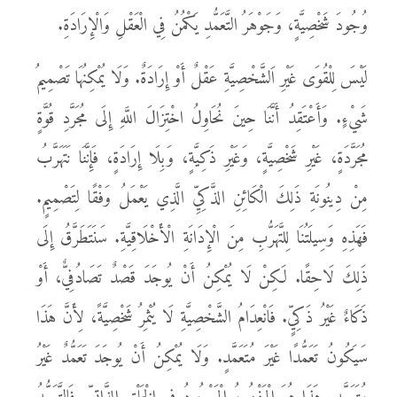
وُجُودَ شَخْصِيَّةٍ، وَجَوْهَرُ التَّعَمُّدِ يَكْمُنُ فِي الْعَقْلِ وَالْإِرَادَةِ.
لَيْسَ لِلْقُوَى غَيْرِ اَلشَّخْصِيَّةِ عَقْلٌ أَوْ إِرَادَةٌ. وَلَا يُمْكِنُهَا تَصْمِيمُ
شَيْءٍ. وَأَعْتَقِدُ أَنَّنَا حِينَ نُحَاوِلُ اخْتِزَالَ اللَّهِ إِلَى مُجَرَّدِ قُوَّةٍ
مُجَرَّدَةٍ، غَيْرِ شَخْصِيَّةٍ، وَغَيْرِ ذَكِيَّةٍ، وَبِلَا إِرَادَةٍ، فَإِنَّنَا نَتَهَرَّبُ
مِنْ دِينُونَةِ ذَلِكَ الْكَائِنِ الذَّكِيِّ الَّذِي يَعْمَلُ وَفْقًا لِتَصْمِيمٍ.
فَهَذِهِ وَسِيلَتُنَا لِلتَّهَرُّبِ مِنَ الْإِدَانَةِ الْأَخْلَاقِيَّةِ. سَنَتَطَرَّقُ إِلَى
ذَلِكَ لَاحِقًا. لَكِنْ لَا يُمْكِنُ أَنْ يُوجَدَ قَصْدٌ تَصَادُفِيٌّ، أَوْ
ذَكَاءٌ غَيْرُ ذَكِيٍّ. فَانْعِدَامُ الشَّخْصِيَّةِ لَا يُثْمِرُ شَخْصِيَّةً، لِأَنَّ هَذَا
سَيَكُونُ تَعَمُّدًا غَيْرَ مُتَعَمَّدٍ. وَلَا يُمْكِنُ أَنْ يُوجَدَ تَعَمُّدٌ غَيْرُ