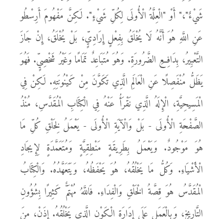
شَيْءٌ"،" أَوْ "الْعِلَّةُ الْأُولَى لِكُلِّ شَيْءٍ". لَكِنَّ مَفْهُومَ أَرِسْطُو
عَنِ اللَّهِ هُوَ أَنَّهُ لَا يُخْلَقُ بِفِعْلٍ إِرَادِيٍّ، بَلْ يُخْلَقُ، إِنْ جَازَ
التَّعْبِيرُ، بِدَافِعِ الضَّرُورَةِ. وَهُوَ مُتَبَاعِدٌ تَمَامًا وَغَيْرُ شَخْصِيٍّ. فَهُوَ
يَظَلُّ مُنْفَصِلًا عَنِ الْعَالَمِ الَّذِي تَكَوَّنَ مِنْ كَيْنُونَتِهِ. لَكِنْ فِي
الْمَسِيحِيَّةِ، الْإِلَهُ الَّذِي نَقْرَأُ عَنْهُ فِي الْكِتَابِ الْمُقَدَّسِ، مُنْذُ
الصَّفْحَةِ الْأُولَى - بَلْ وَالْآيَةِ الْأُولَى - يَعْمَلُ لِخَلْقِ كُلِّ مَا
هُوَ مَوْجُودٌ. وَيَعْمَلُ بِطَرِيقَةٍ مَنْطِقِيَّةٍ وَمُتَعَمَّدَةٍ لِإِيجَادِ
الْأَشْيَاءِ. وَكُلُّ مَا يَخْلُقُهُ، هُوَ يَحْفَظُهُ، وَيَتَعَهَّدُهُ. وَالْكِتَابُ
الْمُقَدَّسُ هُوَ قِصَّةُ الْخَلْقِ وَالْفِدَاءِ. فَاللَّهُ مُهْتَمٌّ كَثِيرًا بِشُؤُونِ
التَّارِيخِ، وَبِالْعَمَلِ عَلَى إِدَارَةِ الْكَوْنِ الَّذِي يَخْلُقُهُ. إِذَنْ، مِنَ