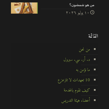
من هو شمشون؟
۱۰ يوليو ۲۰۲٦
القائمة
من نحن
د. أر. سي. سبرول
ما نؤمن به
10 تعهدات لا تتزعزع
كيف نقوم بالخدمة
أعضاء هيئة التدريس