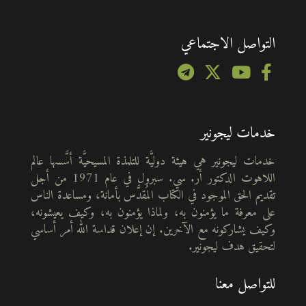
التواصل الاجتماعي
خدمات ليجونير
خدمات ليجونير هي هيئة دوليَّة للتلمذة المسيحيَّة أسَّسها عالم
اللاهوت الدكتور أر. سي. سبرول في عام 1971 من أجل
تقديم الحق الموجود في الكتاب المُقدَّس بأمانة، ومساعدة الناس
على معرفة ما يؤمنون به، ولماذا يؤمنون به، وكيف يعيشونه،
وكيف يشاركونه مع الآخرين. إن إعلان قداسة الله أمر أساسي
لتحقيق هدف ليجونير.
للتواصل معنا