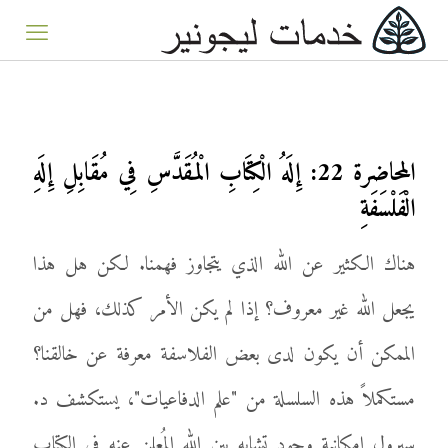
المحاضرة 22: إِلَهُ الْكِتَابِ الْمُقَدَّسِ فِي مُقَابِلِ إِلَهِ
الْفَلْسَفَةِ
هناك الكثير عن الله الذي يتجاوز فهمنا. لكن هل هذا
يجعل الله غير معروف؟ إذا لم يكن الأمر كذلك، فهل من
الممكن أن يكون لدى بعض الفلاسفة معرفة عن خالقنا؟
مستكملاً هذه السلسلة من "علم الدفاعيات"، يستكشف د.
سبرول إمكانية وجود تشابه بين الله المُعلن عنه في الكتاب