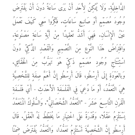
الدَّاخِلِيَّةِ. وَلَا يُمْكِنُ لِأَحَدٍ أَنْ يَرَى سَاعَةً دُونَ أَنْ يَفْتَرِضَ
وُجُودَ مُصَمِّمٍ أَوْ صَانِعِ سَاعَاتٍ. فَكِّرُوا مَعِي كَيْفَ تَعْمَلُ
عَيْنُ الْإِنْسَانِ. فَهِيَ أَشَدُّ تَعْقِيدًا مِنْ أَيَّةِ سَاعَةٍ مَصْنُوعَةٍ.
وَافْتِرَاضُ هَذَا النَّوْعِ مِنَ التَّصْمِيمِ وَالْقَصْدِ الذَّكِيِّ دُونَ
اسْتِنْتَاجِ وُجُودِ مُصَمِّمٍ ذَكِيٍّ هُوَ تَهَرُّبٌ مِنَ الْحَقَائِقِ.
وَبالعَوْدَةِ إِلَى أَرِسْطُو، قَالَ أَرِسْطُو إِنَّ أَهَمَّ صِفَةٍ لِلشَّخْصِيَّةِ
هِيَ التَّعَمُّدُ، أَوْ مَا دُعِيَ فِي الْفَلْسَفَةِ الْأَحْدَثِ - أَيْ فَلْسَفَةِ
الْقَرْنِ التَّاسِعَ عَشَرَ - "التَّعَمُّدُ الشَّخْصَانِيُّ". وَالسُّلُوكُ الْمُتَعَمَّدُ
يَسْتَلْزِمُ عَقْلًا، وَقُدْرَةً عَلَى اخْتِيَارِ مَا يُخَطِّطُ لَهُ الْعَقْلُ. قَالَ
أَرِسْطُو إِنَّ الشَّخْصِيَّةَ تَسْتَلْزِمُ تَعَمُّدًا، وَالتَّعَمُّدُ يُفْتَرَضُ ضِمْنًا