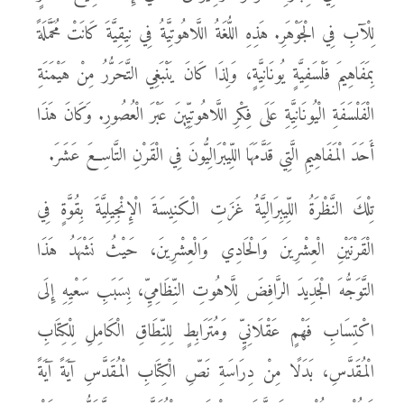
لِلْآبِ فِي الْجَوْهَرِ. هَذِهِ اللُّغَةُ اللَّاهُوتِيَّةُ فِي نِيقِيَّةَ كَانَتْ مُحَمَّلَةً
بِمَفَاهِيمَ فَلْسَفِيَّةٍ يُونَانِيَّةٍ، وَلِذَا كَانَ يَنْبَغِي التَّحَرُّرُ مِنْ هَيْمَنَةِ
الْفَلْسَفَةِ الْيُونَانِيَّةِ عَلَى فِكْرِ اللَّاهُوتِيِّينَ عَبْرَ الْعُصُورِ. وَكَانَ هَذَا
أَحَدَ الْمَفَاهِيمِ الَّتِي قَدَّمَهَا اللِّيبْرَالِيُّونَ فِي الْقَرْنِ التَّاسِعَ عَشَرَ.
تِلْكَ النَّظْرَةُ اللِّيبِرَالِيَّةُ غَزَتِ الْكَنِيسَةَ الْإِنْجِيلِيَّةَ بِقُوَّةٍ فِي
الْقَرْنَيْنِ الْعِشْرِينَ وَالْحَادِي وَالْعِشْرِينَ، حَيْثُ نَشْهَدُ هَذَا
التَّوَجُّهَ الْجَدِيدَ الرَّافِضَ لِلَّاهُوتِ النِّظَامِيِّ، بِسَبَبِ سَعْيِهِ إِلَى
اكْتِسَابِ فَهْمٍ عَقْلَانِيٍّ وَمُتَرَابِطٍ لِلنِّطَاقِ الْكَامِلِ لِلْكِتَابِ
الْمُقَدَّسِ، بَدَلًا مِنْ دِرَاسَةِ نَصِّ الْكِتَابِ الْمُقَدَّسِ آيَةً آيَةً