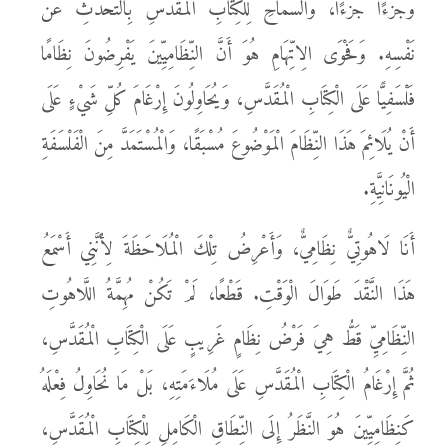
وَجُزْءًا جُزْءًا، وَالسَّمَاحِ لِلْكِتَابِ الْمُقَدَّسِ بِالتَّحَدُّثِ عَنْ
نَفْسِهِ. وَفَحْوَى الِاتِّهَامِ هُوَ أَنَّ النِّظَامِيِّينَ يَفْرِضُونَ نِظَامًا
فَلْسَفِيًّا عَلَى الْكِتَابِ الْمُقَدَّسِ، وَيُحَاوِلُونَ إِرْغَامَ كُلِّ شَيْءٍ عَلَى
أَنْ يُلَائِمَ هَذَا النِّظَامَ الْمَوْضُوعَ مُسْبَقًا، وَالْمُسْتَمَدَّ مِنَ الْفَلْسَفَةِ
الْيُونَانِيَّةِ.
أَنَا لَاهُوتِيٌّ نِظَامِيٌّ، وَأَعْرِضُ تِلْكَ الْمُلَاحَظَةَ لِأَنَّنِي أَسْمَعُ
هَذَا النَّقْدَ طَوَالَ الْوَقْتِ. قَطْعًا، لَمْ تَكُنْ مُهِمَّةُ اللَّاهُوتِ
النِّظَامِيِّ قَطُّ هِيَ فَرْضُ نِظَامٍ غَرِيبٍ عَلَى الْكِتَابِ الْمُقَدَّسِ،
ثُمَّ إِرْغَامُ الْكِتَابِ الْمُقَدَّسِ عَلَى مُلَاءَمَتِهِ، بَلْ مَا نُحَاوِلُ فِعْلَهُ
كَنِظَامِيِّينَ هُوَ النَّظَرُ إِلَى النِّطَاقِ الْكَامِلِ لِلْكِتَابِ الْمُقَدَّسِ،