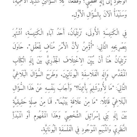
الْوُجُودِ إِلَى إِلَهٍ شَخْصِيٍّ؟ وَقَطْعًا، كِلَا السُّؤَالَيْنِ شَدِيدُ الْأَهَمِّيَّةِ،
وَسَنَبْدَأُ الْآنَ بِالسُّؤَالِ الْأَوَّلِ.
فِي الْكَنِيسَةِ الْأُولَى، تَرْتِلْيَانُ، أَحَدُ آبَاءِ الْكَنِيسَةِ، اُشْتُهِرَ
بِتَصْرِيحِهِ التَّالِي: "أُؤْمِنُ لِأَنَّ الْأَمْرَ مُنَافٍ لِلْعَقْلِ". حَاوَلَ
تَرْتِلِيَانُ هُنَا أَنْ يُبَيِّنَ الِاخْتِلَافَ الْجَذْرِيَّ بَيْنَ إِلَهِ الْكِتَابِ
الْمُقَدَّسِ وَإِلَهِ الْفَلَاسِفَةِ الْيُونَانِيِّينَ. وَطَرَحَ السُّؤَالَ الْبَلَاغِيَّ
التَّالِيَ: "مَا لِأُورْشَلِيمَ بِأَثِينَا؟" وَأَجَابَ بِنَفْسِهِ عَنْ هَذَا السُّؤَالِ
الْبَلَاغِيِّ قَائِلًا: "مَا مِنْ عَلَاقَةٍ بَيْنَهُمَا". فَمَا مِنْ صِلَةٍ حَقِيقِيَّةٍ
بَيْنَ إِلَهِ بَنِي إِسْرَائِيلَ الشَّخْصِيِّ وَهَذَا الْمَفْهُومِ أَوْ الْمَبْدَأِ
النَّظَرِيِّ وَالْمُبْهَمِ الْمَوْجُودِ فِي الْفَلْسَفَةِ الْيُونَانِيَّةِ.