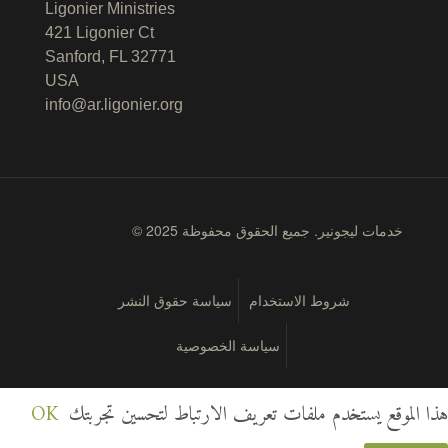
Ligonier Ministries
421 Ligonier Ct
Sanford, FL 32771
USA
info@ar.ligonier.org
© 2025 خدمات ليجونير. جميع الحقوق محفوظة
شروط الاستخدام
سياسة حقوق النشر
سياسة الخصوصية
هذا الموقع يستخدم ملفات تعريف الارتباط لتحسين تجربتك
OK