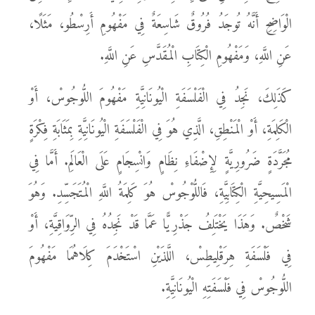
الْوَاضِحِ أَنَّهُ تُوجَدُ فُرُوقٌ شَاسِعَةٌ فِي مَفْهُومِ أَرِسْطُو، مَثَلًا،
عَنِ اللَّهِ، وَمَفْهُومِ الْكِتَابِ الْمُقَدَّسِ عَنِ اللَّهِ.
كَذَلِكَ، نَجِدُ فِي الْفَلْسَفَةِ الْيُونَانِيَّةِ مَفْهُومَ اللُّوجُوسْ، أَوْ
الْكَلِمَةِ، أَوْ الْمَنْطِقِ، الَّذِي هُوَ فِي الْفَلْسَفَةِ الْيُونَانِيَّةِ بِمَثَابَةِ فِكْرَةٍ
مُجَرَّدَةٍ ضَرُورِيَّةٍ لِإِضْفَاءِ نِظَامٍ وَانْسِجَامٍ عَلَى الْعَالَمِ. أَمَّا فِي
الْمَسِيحِيَّةِ الْكِتَابِيَّةِ، فَاللُّوْجُوسْ هُوَ كَلِمَةُ اللَّهِ الْمُتَجَسِّدِ. وَهُوَ
شَخْصٌ. وَهَذَا يَخْتَلِفُ جَذْرِيًّا عَمَّا قَدْ نَجِدُهُ فِي الرِّوَاقِيَّةِ، أَوْ
فِي فَلْسَفَةِ هِرَقْلِيطِسْ، اللَّذَيْنِ اسْتَخْدَمَ كِلَاهُمَا مَفْهُومَ
اللُّوجُوسْ فِي فَلْسَفَتِهِ الْيُونَانِيَّةِ.