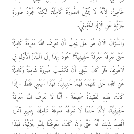
خَاطِئٌ، لِأَنَّهُ لَا يُمَثِّلُ الصُّورَةَ كَامِلَةً، لَكِنَّهُ مُجَرَّدُ صُورَةٍ
جُزْئِيَّةٍ عَنِ الْإِلَهِ الْحَقِيقِيِّ.
وَالسُّؤَالُ الْآنَ هُوَ: هَلْ يَجِبُ أَنْ نَعْرِفَ اللَّهَ مَعْرِفَةً كَامِلَةً
حَتَّى نَعْرِفَهُ مَعْرِفَةً حَقِيقِيَّةً؟ أَعُودُ بِهَذَا إِلَى الْمَبْدَأِ الْأَوَّلِ فِي
لَاهُوتِنَا. فَلَوْ كَانَ يَنْبَغِي أَنْ نَكْتَسِبَ صُورَةً شَامِلَةً وَكَامِلَةً
عَنِ اللَّهِ، حَتَّى نَفْهَمَهُ فَهْمًا حَقِيقِيًّا، فَهَذَا سَيَعْنِي فَقَطْ - إِذَا
كَانَتْ هَذِهِ الْعَقِيدَةُ صَحِيحَةً - أَنَّنَا لَا نَعْرِفُ اللَّهَ مَعْرِفَةً
حَقِيقِيَّةً، لِأَنَّنَا حَتْمًا لَا نَعْرِفُهُ مَعْرِفَةً شَامِلَةً. بِتَعْبِيرٍ آخَرَ،
أَقْصِدُ بِذَلِكَ أَنَّهُ حَتَّى وَإِنْ كَانَتْ مَعْرِفَتُنَا بِاللَّهِ جُزْئِيَّةً، فَهَذَا