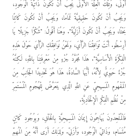
أَوْلَى، وَتِلْكَ الْعِلَّةُ الأَوْلَى يَجِبُ أَنْ تَكُونَ ذَاتِيَّةَ الْوُجُودِ،
وَيَجِبُ أَنْ تَكُونَ حَقِيقِيَّةً تَمَامًا، وَيَجِبُ أَنْ تَكُونَ كَائِنًا
بَحْتًا، وَيَجِبُ أَنْ تَكُونَ أَزَلِيَّةً". وَهُنَا أَقُولُ: "شُكْرًا جَزِيلًا يَا
أَرِسْطُو. أَنْتَ تُوَافِقُنَا الرَّأْيَ، وَنَحْنُ نُوَافِقُكِ الرَّأْيَ حَوْلَ هَذِهِ
الْفِكْرَةِ الْأَسَاسِيَّةِ". هَذَا مُجَرَّدُ جُزْءٍ مِنْ مَعْرِفَتِنَا بِاللَّهِ، لَكِنَّهُ
جُزْءٌ حَيَوِيٌّ لِأَنَّهُ، أَيُّهَا السَّادَةُ، هَذَا هُوَ تَحْدِيدًا الْجَانِبُ مِنَ
الْمَفْهُومِ الْمَسِيحِيِّ عَنِ اللَّهِ الَّذِي يَتَعَرَّضُ لِلْهُجُومِ الْمُسْتَمِرِّ
مِنْ نُظُمِ الْفِكْرِ الْإِلْحَادِيَّةِ.
فَالْمُلْحِدُونَ يُهَاجِمُونَ إِيمَانَ الْمَسِيحِيَّةِ بِالْخَلْقِ، وَبِوُجُودِ كَائِنٍ
مُتَسَامٍ، وَذَاتِيِّ الْوُجُودِ، وَأَزَلِيٍّ. وَلِذَلِكَ أَرَى أَنَّهُ مِنَ الْمُهِمِّ