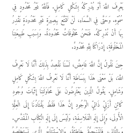
يَعْرِفَ اللَّهَ أَوْ يُدْرِكَهُ بِشَكْلٍ كَامِلٍ. فَاَللَّهُ غَيْرُ مَحْدُودٍ فِي
سُمُوِّهِ. وَحَتَّى فِي السَّمَاءِ، لَنْ نَتَمَتَّعَ بِبَصِيرَةٍ غَيْرِ مَحْدُودَةٍ نَقْدِرُ
بِهَا أَنْ نُدْرِكَهُ. فَنَحْنُ مَخْلُوقَاتٌ مَحْدُودَةٌ. وَبِسَبَبِ طَبِيعَتِنَا
الْمَخْلُوقَةِ، إِدْرَاكُنَا لِلَّهِ مَحْدُودٌ.
حِينَ نَقُولُ إِنَّ اللَّهَ غَامِضٌ، لَسْنَا نَقْصِدُ بِذَلِكَ أَنَّنَا لَا نَعْرِفُ
اللَّهَ، بَلْ مَعْنَى هَذَا بِبَسَاطَةٍ أَنَّنَا لَا نَعْرِفُ اللَّهَ بِشَكْلٍ كَامِلٍ
وَشَامِلٍ. يَقُولُ الَّذِينَ يَعْتَرِضُونَ عَلَى مُحَاوَلَتِنَا إِثْبَاتَ وُجُودِ
كَائِنٍ أَزَلِيٍّ ذَاتِيِّ الْوُجُودِ إِنَّ هَذَا فَقَطْ يَقْتَادُنَا إِلَى الْعِلَّةِ
الْأُولَى، وَإِلَى إِلَهِ الْفَلَاسِفَةِ، وَلَيْسَ إِلَى إِلَهِ الْكِتَابِ الْمُقَدَّسِ.
وَبِالتَّالِي، فَالْمَنْهَجِيَّةُ خَاطِئَةٌ، وَالِاسْتِنْتَاجُ الَّذِي نَسْتَخْلِصُهُ