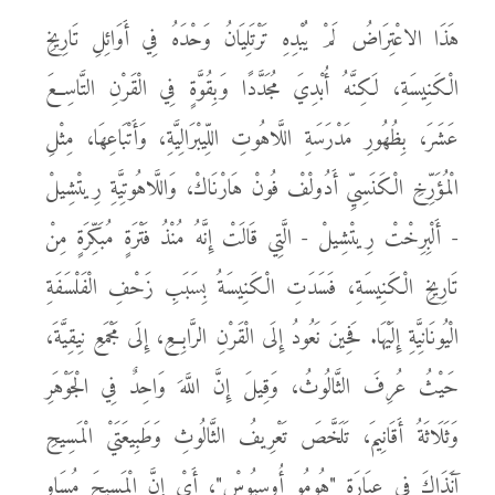
هَذَا الاعْتِرَاضُ لَمْ يُبْدِهِ تَرْتَلِيَانُ وَحْدَهُ فِي أَوَائِلِ تَارِيخِ
الْكَنِيسَةِ، لَكِنَّهُ أُبْدِيَ مُجَدَّدًا وَبِقُوَّةٍ فِي الْقَرْنِ التَّاسِعَ
عَشَرَ، بِظُهُورِ مَدْرَسَةِ اللَّاهُوتِ اللِّيبْرَالِيَّةِ، وَأَتْبَاعِهَا، مِثْلِ
الْمُؤَرِّخِ الْكَنَسِيِّ أَدُولْفْ فُونْ هَارْنَاكْ، وَاللَّاهُوتِيَّةِ رِيتْشِيلْ
- أَلْبِرِخْتْ رِيتْشِيلْ - الَّتِي قَالَتْ إِنَّهُ مُنْذُ فَتْرَةٍ مُبَكِّرَةٍ مِنْ
تَارِيخِ الْكَنِيسَةِ، فَسَدَتِ الْكَنِيسَةُ بِسَبَبِ زَحْفِ الْفَلْسَفَةِ
الْيُونَانِيَّةِ إِلَيْهَا. فَحِينَ نَعُودُ إِلَى الْقَرْنِ الرَّابِعِ، إِلَى مَجْمَعِ نِيقِيَّةَ،
حَيْثُ عُرِفَ الثَّالُوثُ، وَقِيلَ إِنَّ اللَّهَ وَاحِدٌ فِي الْجَوْهَرِ
وَثَلَاثَةُ أَقَانِيمَ، تَلَخَّصَ تَعْرِيفُ الثَّالُوثِ وَطَبِيعَتَيْ الْمَسِيحِ
آنَذَاكَ فِي عِبَارَةِ "هُومُو أُوسِيُوسْ"، أَيْ إِنَّ الْمَسِيحَ مُسَاوٍ