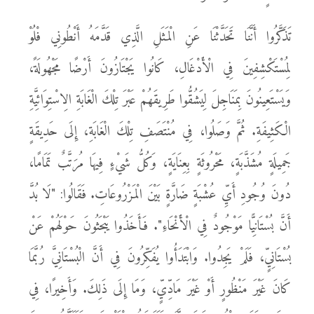
تَذَكَّرُوا أَنَّنَا تَحَدَّثْنَا عَنِ الْمَثَلِ الَّذِي قَدَّمَهُ أَنْطُونِي فْلُوْ
لِمُسْتَكْشِفِينَ فِي الْأَدْغَالِ، كَانُوا يَجْتَازُونَ أَرْضًا مَجْهُولَةً،
وَيَسْتَعِينُونَ بِمَنَاجِلَ لِيَشُقُّوا طَرِيقَهُمْ عَبْرَ تِلْكَ الْغَابَةِ الِاسْتِوَائِيَّةِ
الْكَثِيفَةِ. ثُمَّ وَصَلُوا، فِي مُنْتَصَفِ تِلْكَ الْغَابَةِ، إِلَى حَدِيقَةٍ
جَمِيلَةٍ مُشَذَّبَةٍ، مَحْرُوثَةٍ بِعِنَايَةٍ، وَكُلُّ شَيْءٍ فِيهَا مُرَتَّبٌ تَمَامًا،
دُونَ وُجُودِ أَيِّ عُشْبَةٍ ضَارَّةٍ بَيْنَ الْمَزْرُوعَاتِ. فَقَالُوا: "لَا بُدَّ
أَنَّ بُسْتَانِيًّا مَوْجُودٌ فِي الْأَنْحَاءِ". فَأَخَذُوا يَبْحَثُونَ حَوْلَهُمْ عَنْ
بُسْتَانِيٍّ، فَلَمْ يَجِدُوا. وَابْتَدَأُوا يُفَكِّرُونَ فِي أَنَّ الْبُسْتَانِيَّ رُبَّمَا
كَانَ غَيْرَ مَنْظُورٍ أَوْ غَيْرَ مَادِّيٍّ، وَمَا إِلَى ذَلِكَ. وَأَخِيرًا، فِي