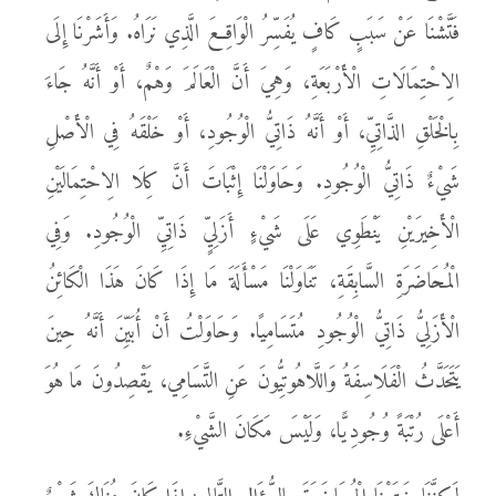
فَتَّشْنَا عَنْ سَبَبٍ كَافٍ يُفَسِّرُ الْوَاقِعَ الَّذِي نَرَاهُ. وَأَشَرْنَا إِلَى
الِاحْتِمَالَاتِ الْأَرْبَعَةِ، وَهِيَ أَنَّ الْعَالَمَ وَهْمٌ، أَوْ أَنَّهُ جَاءَ
بِالْخَلْقِ الذَّاتِيِّ، أَوْ أَنَّهُ ذَاتِيُّ الْوُجُودِ، أَوْ خَلْقَهُ فِي الْأَصْلِ
شَيْءٌ ذَاتِيُّ الْوُجُودِ. وَحَاوَلْنَا إِثْبَاتَ أَنَّ كِلَا الِاحْتِمَالَيْنِ
الْأَخِيرَيْنِ يَنْطَوِي عَلَى شَيْءٍ أَزَلِيٍّ ذَاتِيِّ الْوُجُودِ. وَفِي
الْمُحَاضَرَةِ السَّابِقَةِ، تَنَاوَلْنَا مَسْأَلَةَ مَا إِذَا كَانَ هَذَا الْكَائِنُ
الْأَزَلِيُّ ذَاتِيُّ الْوُجُودِ مُتَسَامِيًا. وَحَاوَلْتُ أَنْ أُبَيِّنَ أَنَّهُ حِينَ
يَتَحَدَّثُ الْفَلَاسِفَةُ وَاللَّاهُوتِيُّونَ عَنِ التَّسَامِي، يَقْصِدُونَ مَا هُوَ
أَعْلَى رُتْبَةً وُجُودِيًّا، وَلَيْسَ مَكَانَ الشَّيْءِ.