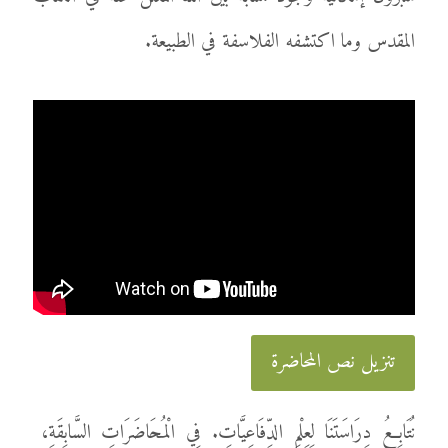
المقدس وما اكتشفه الفلاسفة في الطبيعة.
تنزيل نص المحاضرة
نُتَابِعُ دِرَاسَتَنَا لِعِلْمِ الدِّفَاعِيَّاتِ. فِي الْمُحَاضَرَاتِ السَّابِقَةِ،