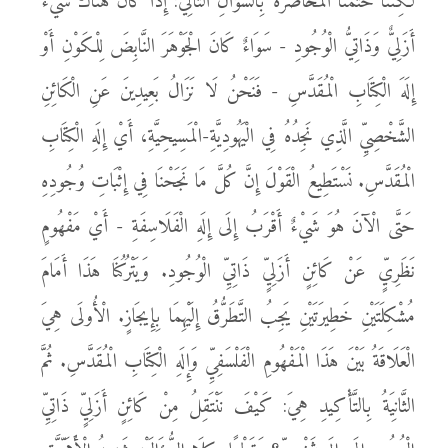
لَكِنَّنَا خَتَمْنَا الْمُحَاضَرَةَ بِالسُّؤَالِ التَّالِي: إِذَا كَانَ هُنَاكَ شَيْءٌ
أَزَلِيٌّ وَذَاتِيُّ الْوُجُودِ - سَوَاءٌ كَانَ الْجَوْهَرَ النَّابِضَ لِلْكَوْنِ أَوْ
إِلَهَ الْكِتَابِ الْمُقَدَّسِ - فَنَحْنُ لَا نَزَالُ بَعِيدِينَ عَنِ الْكَائِنِ
الشَّخْصِيِّ الَّذِي نَجِدُهُ فِي الْيَهُودِيَّةِ-الْمَسِيحِيَّةِ، أَيْ إِلَهِ الْكِتَابِ
الْمُقَدَّسِ. نَسْتَطِيعُ الْقَوْلَ إِنَّ كُلَّ مَا نَجَحْنَا فِي إِثْبَاتِ وُجُودِهِ
حَتَّى الْآنَ هُوَ شَيْءٌ أَقْرَبُ إِلَى إِلَهِ الْفَلَاسِفَةِ - أَيْ مَفْهُومٍ
نَظَرِيٍّ عَنْ كَائِنٍ أَزَلِيٍّ ذَاتِيِّ الْوُجُودِ. وَيَتْرُكُنَا هَذَا أَمَامَ
مُشْكِلَتَيْنِ خَطِيرَتَيْنِ يَجِبُ التَّطَرُّقُ إِلَيْهِمَا بِإِيجَازٍ. الْأُولَى هِيَ
الْعَلَاقَةُ بَيْنَ هَذَا الْمَفْهُومِ الْفَلْسَفِيِّ وَإِلَهِ الْكِتَابِ الْمُقَدَّسِ. ثُمَّ
الثَّانِيَةُ بِالتَّأْكِيدِ هِيَ: كَيْفَ نَنْتَقِلُ مِنْ كَائِنٍ أَزَلِيٍّ ذَاتِيِّ