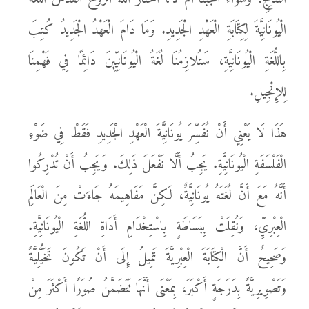
الْيُونَانِيَّةَ لِكِتَابَةِ الْعَهْدِ الْجَدِيدِ. وَمَا دَامَ الْعَهْدُ الْجَدِيدُ كُتِبَ
بِاللُّغَةِ الْيُونَانِيَّةِ، سَتُلازِمُنَا لُغَةُ الْيُونَانِيِّينَ دَائِمًا فِي فَهْمِنَا
لِلإِنْجِيلِ.
هَذَا لَا يَعْنِي أَنْ نُفَسِّرَ يُونَانِيَّةَ الْعَهْدِ الْجَدِيدِ فَقَطْ فِي ضَوْءِ
الْفَلْسَفَةِ الْيُونَانِيَّةِ. يَجِبُ أَلَّا نَفْعَلَ ذَلِكَ. وَيَجِبُ أَنْ تُدْرِكُوا
أَنَّهُ مَعَ أَنَّ لُغَتَهُ يُونَانِيَّةٌ، لَكِنَّ مَفَاهِيمَهُ جَاءَتْ مِنَ الْعَالَمِ
الْعِبْرِيِّ، وَنُقِلَتْ بِبَسَاطَةٍ بِاسْتِخْدَامِ أَدَاةِ اللُّغَةِ الْيُونَانِيَّةِ.
وَصَحِيحٌ أَنَّ الْكِتَابَةَ الْعِبْرِيَّةَ تَمِيلُ إِلَى أَنْ تَكُونَ تَخَيُّلِيَّةً
وَتَصْوِيرِيَّةً بِدَرَجَةٍ أَكْبَرَ، بِمَعْنَى أَنَّهَا تَتَضَمَّنُ صُوَرًا أَكْثَرَ مِنْ