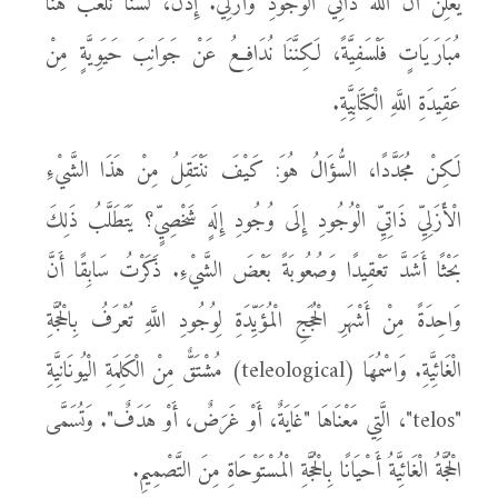
يُعْلِنُ أَنَّ اللَّهَ ذَاتِيُّ الْوُجُودِ وَأَزَلِيٌّ. إِذَنْ، لَسْنَا نَلْعَبُ هُنَا
مُبَارَيَاتٍ فَلْسَفِيَّةً، لَكِنَّنَا نُدَافِعُ عَنْ جَوَانِبَ حَيَوِيَّةٍ مِنْ
عَقِيدَةِ اللَّهِ الْكِتَابِيَّةِ.
لَكِنْ مُجَدَّدًا، السُّؤَالُ هُوَ: كَيْفَ نَنْتَقِلُ مِنْ هَذَا الشَّيْءِ
الْأَزَلِيِّ ذَاتِيِّ الْوُجُودِ إِلَى وُجُودِ إِلَهٍ شَخْصِيٍّ؟ يَتَطَلَّبُ ذَلِكَ
بَحْثًا أَشَدَّ تَعْقِيدًا وَصُعُوبَةً بَعْضَ الشَّيْءِ. ذَكَرْتُ سَابِقًا أَنَّ
وَاحِدَةً مِنْ أَشْهَرِ الْحُجَجِ الْمُؤَيِّدَةِ لِوُجُودِ اللَّهِ تُعْرَفُ بِالْحُجَّةِ
الْغَائِيَّةِ. وَاسْمُهَا (teleological) مُشْتَقٌّ مِنْ الْكَلِمَةِ الْيُونَانِيَّةِ
"telos"، الَّتِي مَعْنَاهَا "غَايَةٌ، أَوْ غَرَضٌ، أَوْ هَدَفٌ". وَتُسَمَّى
الْحُجَّةُ الْغَائِيَّةُ أَحْيَانًا بِالْحُجَّةِ الْمُسْتَوْحَاةِ مِنَ التَّصْمِيمِ.