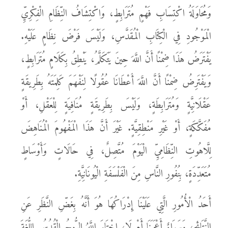
وَمُحَاوَلَةُ اكْتِسَابِ فَهْمٍ مُتَرَابِطٍ، وَاكْتِشَافُ النِّظَامِ الْفِكْرِيِّ
الْمَوْجُودِ فِي الْكِتَابِ الْمُقَدَّسِ، وَلَيْسَ فَرْضَ نِظَامٍ عَلَيْهِ.
يَفْتَرَضُ هَذَا ضِمْنًا أَنَّ اللَّهَ حِينَ يَتَكَلَّمُ، يَنْطِقُ بِكَلَامٍ مُتَرَابِطٍ،
وَيَفْتَرِضُ ضِمْنًا أَنَّ اللَّهَ أَعْطَانَا عُقُولًا لِنَفْهَمَ كَلِمَتَهُ بِطَرِيقَةٍ
عَقْلَانِيَّةٍ وَمُتَرَابِطَةٍ، وَلَيْسَ بِطَرِيقَةٍ مُنَافِيَةٍ لِلْعَقْلِ، أَوْ
مُفَكَّكَةٍ، أَوْ غَيْرِ مَنْطِقِيَّةٍ. غَيْرَ أَنَّ هَذَا الْمَفْهُومَ الْمُنَاهِضَ
لِلَّاهُوتِ النِّظَامِيِّ الْيَوْمَ مُتَّصِلٌ، فِي حَالَاتٍ وَأَوْسَاطٍ
مُتَعَدِّدَةٍ، بِنُفُورِ النَّاسِ مِنَ الْفَلْسَفَةِ الْيُونَانِيَّةِ.
أَحَدُ الْأُمُورِ الَّتِي عَلَيْنَا إِدْرَاكُهَا هُوَ أَنَّهُ بِغَضِّ النَّظَرِ عَنِ
النَّتَائِجِ، وَسَوَاءٌ أَعْجَبَنَا أَمْ لَا، اخْتَارَ اللَّهُ الرُّوحُ الْقُدُسُ اللُّغَةَ