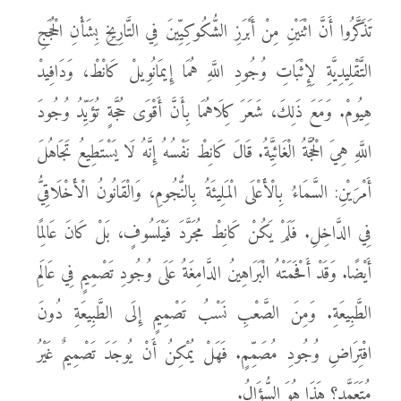
تَذَكَّرُوا أَنَّ اثْنَيْنِ مِنْ أَبْرَزِ الشُّكُوكِيِّينَ فِي التَّارِيخِ بِشَأْنِ الْحُجَجِ
التَّقْلِيدِيَّةِ لِإِثْبَاتِ وُجُودِ اللَّهِ هُمَا إِيمَانُوِيلْ كَانْطْ، وَدَافِيدْ
هِيُومْ. وَمَعَ ذَلِكَ، شَعَرَ كِلَاهُمَا بِأَنَّ أَقْوَى حُجَّةٍ تُؤَيِّدُ وُجُودَ
اللَّهِ هِيَ الْحُجَّةُ الْغَائِيَّةُ. قَالَ كَانِطْ نَفْسُهُ إِنَّهُ لَا يَسْتَطِيعُ تَجَاهُلَ
أَمْرَيْنِ: السَّمَاءُ بِالْأَعْلَى الْمَلِيئَةُ بِالنُّجُومِ، وَالْقَانُونُ الْأَخْلَاقِيُّ
فِي الدَّاخِلِ. فَلَمْ يَكُنْ كَانِطْ مُجَرَّدَ فَيْلَسُوفٍ، بَلْ كَانَ عَالِمًا
أَيْضًا. وَقَدْ أَفْحَمَتْهُ الْبَرَاهِينُ الدَّامِغَةُ عَلَى وُجُودِ تَصْمِيمٍ فِي عَالَمِ
الطَّبِيعَةِ. وَمِنَ الصَّعْبِ نَسْبُ تَصْمِيمٍ إِلَى الطَّبِيعَةِ دُونَ
افْتِرَاضِ وُجُودِ مُصَمِّمٍ. فَهَلْ يُمْكِنُ أَنْ يُوجَدَ تَصْمِيمٌ غَيْرُ
مُتَعَمَّدٍ؟ هَذَا هُوَ السُّؤَالُ.