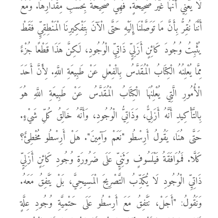
لَا يَعْنِي أَنَّهَا غَيْرُ صَحِيحَةٍ. فَهِيَ صَحِيحَةٌ بِحَسَبِ مِقْدَارِهَا. وَمَعَ
أَنَّنَا نُقِرُّ بِأَنَّ مَا تَوَصَّلْنَا إِلَيْهِ حَتَّى الْآنَ بِتَفْكِيرِنَا الْمَنْطِقِيِّ فَقَطْ
يُثْبِتُ وُجُودَ كَائِنٍ أَزَلِيٍّ ذَاتِيِّ الْوُجُودِ، لَكِنَّ هَذَا قَطْعًا جُزْءٌ
مِمَّا يُعْلِنُهُ الْكِتَابُ الْمُقَدَّسُ بِالْفِعْلِ عَنْ طَبِيعَةِ اللَّهِ. لِأَنَّ أَحَدَ
الْأُمُورِ الَّتِي يُعْلِنُهَا الْكِتَابُ الْمُقَدَّسُ عَنْ طَبِيعَةِ اللَّهِ هُوَ
بِالتَّأْكِيدِ أَنَّهُ أَزَلِيٌّ، وَذَاتِيُّ الْوُجُودِ، وَأَنَّهُ خَالِقُ كُلِّ شَيْءٍ.
حَتَّى هُنَا، يَقُولُ أَرِسْطُو "نَعَمْ وَآمِينَ". هَلْ أَرِسْطُو مُخْطِئٌ؟
كَلَّا. فَمُوَافَقَةُ فَيْلَسُوفٍ وَثَنِيٍّ عَلَى ضَرُورَةِ وُجُودِ كَائِنٍ أَزَلِيٍّ
ذَاتِيِّ الْوُجُودِ لَا يُكَذِّبُ التَّصْرِيحَ الْمَسِيحِيَّ، بَلْ يَتَّفِقُ مَعَهُ.
وَنَقُولُ: "أَجَلْ، نَتَّفِقُ مَعَ أَرِسْطُو عَلَى حَتْمِيَّةِ وُجُودِ عِلَّةٍ