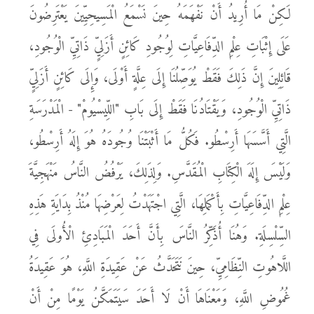
لَكِنْ مَا أُرِيدُ أَنْ نَفْهَمَهُ حِينَ نَسْمَعُ الْمَسِيحِيِّينَ يَعْتَرِضُونَ
عَلَى إِثْبَاتِ عِلْمِ الدِّفَاعِيَّاتِ لِوُجُودِ كَائِنٍ أَزَلِيٍّ ذَاتِيِّ الْوُجُودِ،
قَائِلِينَ إِنَّ ذَلِكَ فَقَطْ يُوَصِّلُنَا إِلَى عِلَّةٍ أَوْلَى، وَإِلَى كَائِنٍ أَزَلِيٍّ
ذَاتِيِّ الْوُجُودِ، وَيَقْتَادُنَا فَقَطْ إِلَى بَابِ "اللِّيسْيُومْ" - الْمَدْرَسَةِ
الَّتِي أَسَّسَهَا أَرِسْطُو. فَكُلُّ مَا أَثْبَتْنَا وُجُودَهُ هُوَ إِلَهُ أَرِسْطُو،
وَلَيْسَ إِلَهَ الْكِتَابِ الْمُقَدَّسِ. وَلِذَلِكَ، يَرْفُضُ النَّاسُ مَنْهَجِيَّةَ
عِلْمِ الدِّفَاعِيَّاتِ بِأَكْمَلِهَا، الَّتِي اجْتَهَدْتُ لِعَرْضِهَا مُنْذُ بِدَايَةِ هَذِهِ
السِّلْسِلَةِ. وَهُنَا أُذَكِّرُ النَّاسَ بِأَنَّ أَحَدَ الْمَبَادِئِ الْأُولَى فِي
اللَّاهُوتِ النِّظَامِيِّ، حِينَ نَتَحَدَّثُ عَنْ عَقِيدَةِ اللَّهِ، هُوَ عَقِيدَةُ
غُمُوضِ اللَّهِ، وَمَعْنَاهَا أَنْ لَا أَحَدَ سَيَتَمَكَّنُ يَوْمًا مِنْ أَنْ