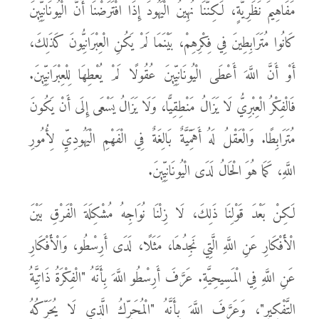
مَفَاهِيمَ نَظَرِيَّةٍ، لَكِنَّنَا نُهِينُ الْيَهُودَ إِذَا افْتَرَضْنَا أَنَّ الْيُونَانِيِّينَ
كَانُوا مُتَرَابِطِينَ فِي فِكْرِهِمْ، بَيْنَمَا لَمْ يَكُنِ الْعِبْرَانِيُّونَ كَذَلِكَ،
أَوْ أَنَّ اللَّهَ أَعْطَى الْيُونَانِيِّينَ عُقُولًا لَمْ يُعْطِهَا لِلْعِبْرَانِيِّينَ.
فَالْفِكْرُ الْعِبْرِيُّ لَا يَزَالُ مَنْطِقِيًّا، وَلَا يَزَالُ يَسْعَى إِلَى أَنْ يَكُونَ
مُتَرَابِطًا. وَالْعَقْلُ لَهُ أَهَمِّيَّةٌ بَالِغَةٌ فِي الْفَهْمِ الْيَهُودِيِّ لِأُمُورِ
اللَّهِ، كَمَا هُوَ الْحَالُ لَدَى الْيُونَانِيِّينَ.
لَكِنْ بَعْدَ قَوْلِنَا ذَلِكَ، لَا زِلْنَا نُوَاجِهُ مُشْكِلَةَ الْفَرْقِ بَيْنَ
الْأَفْكَارِ عَنِ اللَّهِ الَّتِي نَجِدُهَا، مَثَلًا، لَدَى أَرِسْطُو، وَالْأَفْكَارِ
عَنِ اللَّهِ فِي الْمَسِيحِيَّةِ. عَرَّفَ أَرِسْطُو اللَّهَ بِأَنَّهُ "الْفِكْرَةُ ذَاتِيَّةُ
التَّفْكِيرِ"، وَعَرَّفَ اللَّهَ بِأَنَّهُ "الْمُحَرِّكُ الَّذِي لَا يُحَرِّكُهُ