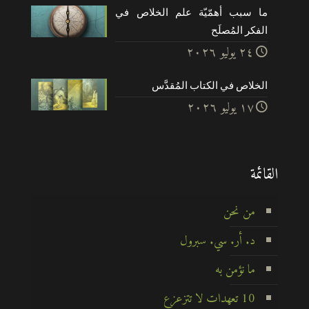
ما سبب أهمّيّة علم الخلاص في
الفكر المُصلَح
۲٤ يوليو ۲۰۲٦
الخلاص في الكتاب المُقدَّس
۱۷ يوليو ۲۰۲٦
القائمة
من نحن
د. أر. سي. سبرول
ما نؤمن به
10 تعهدات لا تتزعزع