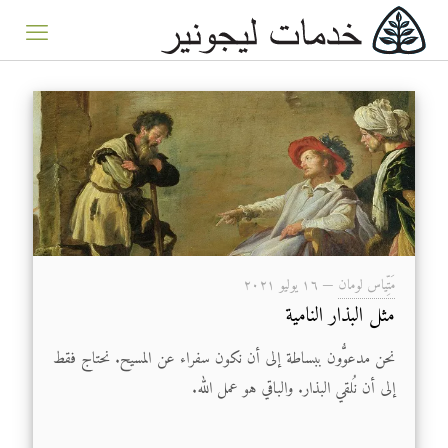
مَتِّياس لومان
—
۱٦ يوليو ۲۰۲۱
مثل البذار النامية
نحن مدعوُّون ببساطة إلى أن نكون سفراء عن المسيح. نحتاج فقط
إلى أن نُلقي البذار. والباقي هو عمل الله.