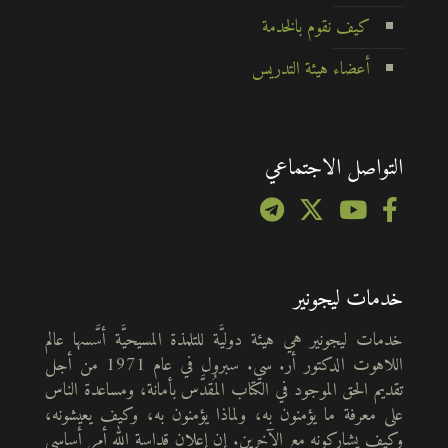
كيف نقوم بالخدمة
أعضاء هيئة التدريس
التواصل الاجتماعي
خدمات ليجونير
خدمات ليجونير هي هيئة دوليَّة للتلمذة المسيحيَّة أسَّسها عالم
اللاهوت الدكتور أر. سي. سبرول في عام 1971 من أجل
تقديم الحق الموجود في الكتاب المُقدَّس بأمانة، ومساعدة الناس
على معرفة ما يؤمنون به، ولماذا يؤمنون به، وكيف يعيشونه،
وكيف يشاركونه مع الآخرين. إن إعلان قداسة الله أمر أساسي