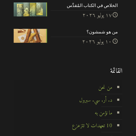
الخلاص في الكتاب المُقدَّس
۱۷ يوليو ۲۰۲٦
من هو شمشون؟
۱۰ يوليو ۲۰۲٦
القائمة
من نحن
د. أر. سي. سبرول
ما نؤمن به
10 تعهدات لا تتزعزع