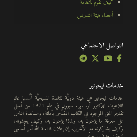
كيف نقوم بالخدمة
أعضاء هيئة التدريس
التواصل الاجتماعي
خدمات ليجونير
خدمات ليجونير هي هيئة دوليَّة للتلمذة المسيحيَّة أسَّسها عالم
اللاهوت الدكتور أر. سي. سبرول في عام 1971 من أجل
تقديم الحق الموجود في الكتاب المُقدَّس بأمانة، ومساعدة الناس
على معرفة ما يؤمنون به، ولماذا يؤمنون به، وكيف يعيشونه،
وكيف يشاركونه مع الآخرين. إن إعلان قداسة الله أمر أساسي
لتحقيق هدف ليجونير.