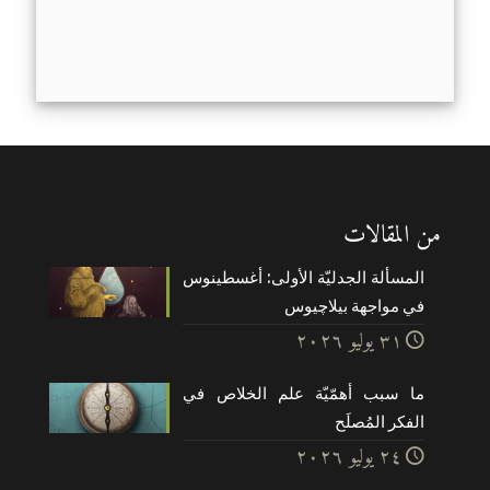
من المقالات
المسألة الجدليّة الأولى: أغسطينوس
في مواجهة بيلاچيوس
۳۱ يوليو ۲۰۲٦
ما سبب أهمّيّة علم الخلاص في
الفكر المُصلَح
۲٤ يوليو ۲۰۲٦