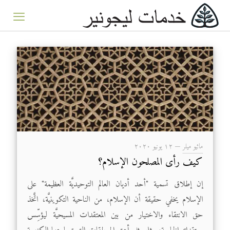
ماثيو ميلر
—
۱۲ يونيو ۲۰۲۰
كيف رأى المصلحون الإسلام؟
إن إطلاق تسمية "أحد أديان العالم التوحيديَّة العظيمة" على
الإسلام يخفي حقيقة أن الإسلام، من الناحية التكوينيَّة، اتَّخذ
حق الانتقاء والاختيار من بين المعتقدات المسيحيَّة ليؤسِّس