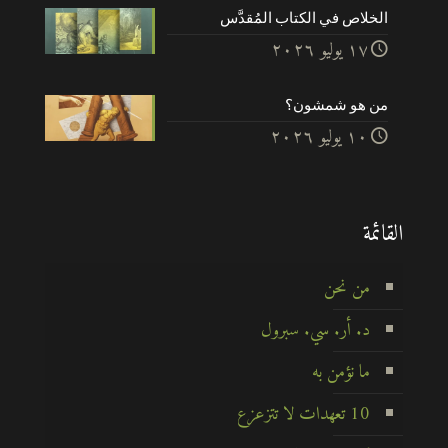
الخلاص في الكتاب المُقدَّس
۱۷ يوليو ۲۰۲٦
من هو شمشون؟
۱۰ يوليو ۲۰۲٦
القائمة
من نحن
د. أر. سي. سبرول
ما نؤمن به
10 تعهدات لا تتزعزع