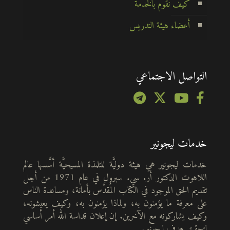
كيف نقوم بالخدمة
أعضاء هيئة التدريس
التواصل الاجتماعي
خدمات ليجونير
خدمات ليجونير هي هيئة دوليَّة للتلمذة المسيحيَّة أسَّسها عالم
اللاهوت الدكتور أر. سي. سبرول في عام 1971 من أجل
تقديم الحق الموجود في الكتاب المُقدَّس بأمانة، ومساعدة الناس
على معرفة ما يؤمنون به، ولماذا يؤمنون به، وكيف يعيشونه،
وكيف يشاركونه مع الآخرين. إن إعلان قداسة الله أمر أساسي
لتحقيق هدف ليجونير.