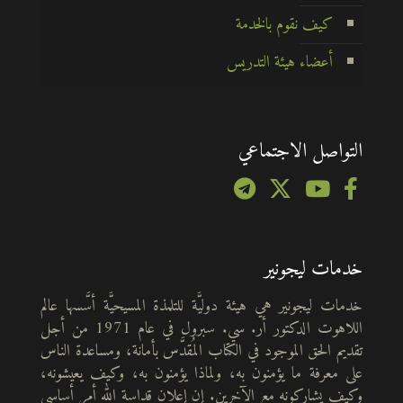
كيف نقوم بالخدمة
أعضاء هيئة التدريس
التواصل الاجتماعي
خدمات ليجونير
خدمات ليجونير هي هيئة دوليَّة للتلمذة المسيحيَّة أسَّسها عالم
اللاهوت الدكتور أر. سي. سبرول في عام 1971 من أجل
تقديم الحق الموجود في الكتاب المُقدَّس بأمانة، ومساعدة الناس
على معرفة ما يؤمنون به، ولماذا يؤمنون به، وكيف يعيشونه،
وكيف يشاركونه مع الآخرين. إن إعلان قداسة الله أمر أساسي