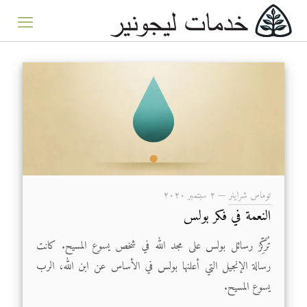
توماس شراينر
—
۲ سبتمبر ۲۰۲۰
النعمة في فكر بولس
تُرَكِّز رسائل بولس على مجد الله في شخص يسوع المسيح. كانت
رسالة الإنجيل التي أعلنها بولس في الأساس عن ابن الله، الرب
يسوع المسيح.