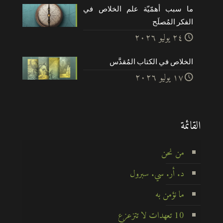
ما سبب أهمّيّة علم الخلاص في
الفكر المُصلَح
۲٤ يوليو ۲۰۲٦
الخلاص في الكتاب المُقدَّس
۱۷ يوليو ۲۰۲٦
القائمة
من نحن
د. أر. سي. سبرول
ما نؤمن به
10 تعهدات لا تتزعزع