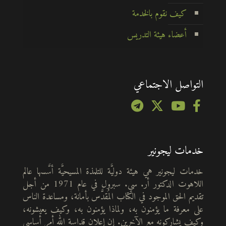
كيف نقوم بالخدمة
أعضاء هيئة التدريس
التواصل الاجتماعي
خدمات ليجونير
خدمات ليجونير هي هيئة دوليَّة للتلمذة المسيحيَّة أسَّسها عالم
اللاهوت الدكتور أر. سي. سبرول في عام 1971 من أجل
تقديم الحق الموجود في الكتاب المُقدَّس بأمانة، ومساعدة الناس
على معرفة ما يؤمنون به، ولماذا يؤمنون به، وكيف يعيشونه،
وكيف يشاركونه مع الآخرين. إن إعلان قداسة الله أمر أساسي