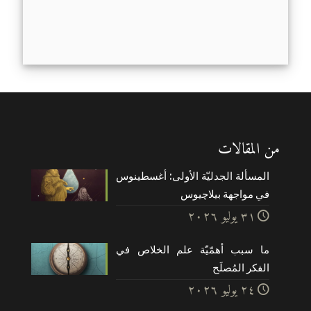
من المقالات
المسألة الجدليّة الأولى: أغسطينوس
في مواجهة بيلاچيوس
۳۱ يوليو ۲۰۲٦
ما سبب أهمّيّة علم الخلاص في
الفكر المُصلَح
۲٤ يوليو ۲۰۲٦