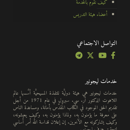
كيف نقوم بالخدمة
أعضاء هيئة التدريس
التواصل الاجتماعي
خدمات ليجونير
خدمات ليجونير هي هيئة دوليَّة للتلمذة المسيحيَّة أسَّسها عالم
اللاهوت الدكتور أر. سي. سبرول في عام 1971 من أجل
تقديم الحق الموجود في الكتاب المُقدَّس بأمانة، ومساعدة الناس
على معرفة ما يؤمنون به، ولماذا يؤمنون به، وكيف يعيشونه،
وكيف يشاركونه مع الآخرين. إن إعلان قداسة الله أمر أساسي
لتحقيق هدف ليجونير.