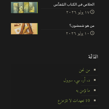
الخلاص في الكتاب المُقدَّس
۱۷ يوليو ۲۰۲٦
من هو شمشون؟
۱۰ يوليو ۲۰۲٦
القائمة
من نحن
د. أر. سي. سبرول
ما نؤمن به
10 تعهدات لا تتزعزع