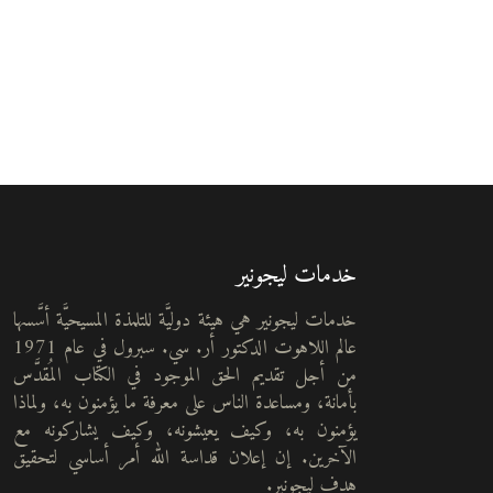
خدمات ليجونير
خدمات ليجونير هي هيئة دوليَّة للتلمذة المسيحيَّة أسَّسها
عالم اللاهوت الدكتور أر. سي. سبرول في عام 1971
من أجل تقديم الحق الموجود في الكتاب المُقدَّس
بأمانة، ومساعدة الناس على معرفة ما يؤمنون به، ولماذا
يؤمنون به، وكيف يعيشونه، وكيف يشاركونه مع
الآخرين. إن إعلان قداسة الله أمر أساسي لتحقيق
هدف ليجونير.