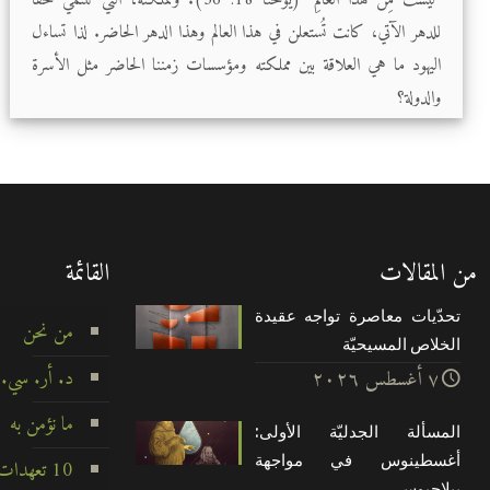
للدهر الآتي، كانت تُستعلن في هذا العالم وهذا الدهر الحاضر. لذا تساءل
اليهود ما هي العلاقة بين مملكته ومؤسسات زمننا الحاضر مثل الأسرة
والدولة؟
من المقالات
القائمة
تحدّيات معاصرة تواجه عقيدة
من نحن
الخلاص المسيحيّة
د. أر. سي.
۷ أغسطس ۲۰۲٦
ما نؤمن به
المسألة الجدليّة الأولى:
أغسطينوس في مواجهة
10 تعهدات لا تتزعزع
بيلاچيوس