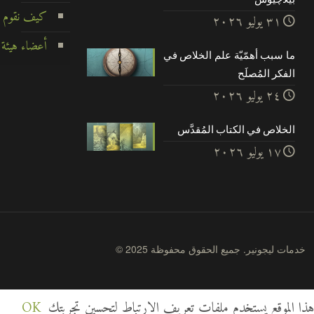
كيف نقوم ب
۳۱ يوليو ۲۰۲٦
أعضاء هيئة 
ما سبب أهمّيّة علم الخلاص في
الفكر المُصلَح
۲٤ يوليو ۲۰۲٦
الخلاص في الكتاب المُقدَّس
۱۷ يوليو ۲۰۲٦
© 2025 خدمات ليجونير. جميع الحقوق محفوظة
هذا الموقع يستخدم ملفات تعريف الارتباط لتحسين تجربتك
OK