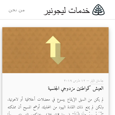
من نحن
جاستن تايلر
—
۱۲ مارس ۲۰۱۹
العيش كمواطنين مزدوجي الجنسية
لم يكن من السهل الإيقاع بيسوع في معضلات أخلاقية أو لاهوتية.
ولكن لم يمنع ذلك القادة اليهود من المحاولة. أوضح المسيح أن مملكته
"لَيْسَتْ مِنْ هذَا الْعَالَمِ" (يوحنا 18: 36). ومملكته، التي تنتمي حقًا