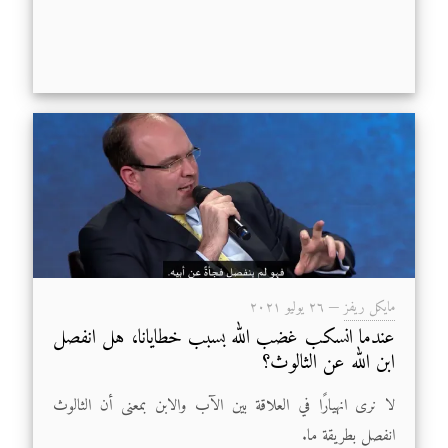
مايكل ريفز
—
۲٦ يوليو ۲۰۲۱
عندما انسكب غضب الله بسبب خطايانا، هل انفصل
ابن الله عن الثالوث؟
لا نرى انهيارًا في العلاقة بين الآب والابن بمعنى أن الثالوث
انفصل بطريقة ما.