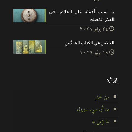
ما سبب أهمّيّة علم الخلاص في
الفكر المُصلَح
۲٤ يوليو ۲۰۲٦
الخلاص في الكتاب المُقدَّس
۱۷ يوليو ۲۰۲٦
القائمة
من نحن
د. أر. سي. سبرول
ما نؤمن به