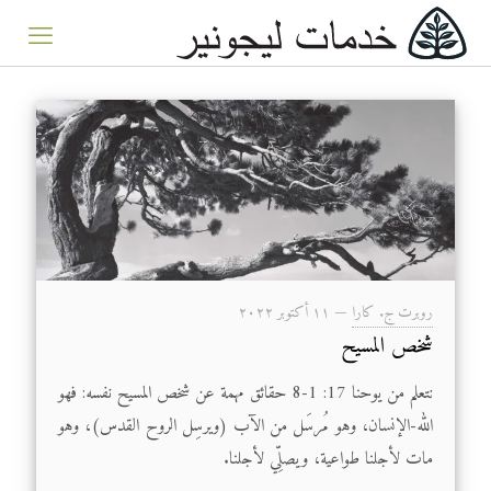
روبرت ج. كارا
—
۱۱ أكتوبر ۲۰۲۲
شخص المسيح
نتعلم من يوحنا 17: 1-8 حقائق مهمة عن شخص المسيح نفسه: فهو
الله-الإنسان، وهو مُرسَل من الآب (ويرسِل الروح القدس)، وهو
مات لأجلنا طواعية، ويصلِّي لأجلنا.