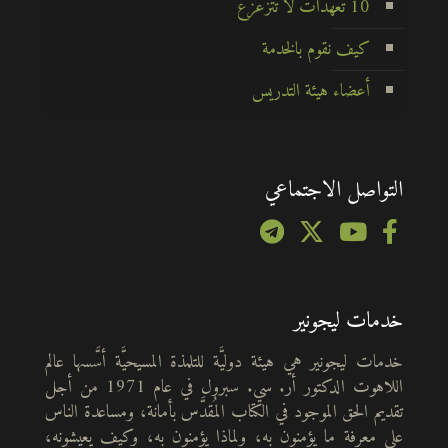
10 تعهدات لا تتزعزع
كيف نقوم بالخدمة
أعضاء هيئة التدريس
التواصل الاجتماعي
خدمات ليجونير
خدمات ليجونير هي هيئة دوليَّة للتلمذة المسيحيَّة أسَّسها عالم
اللاهوت الدكتور أر. سي. سبرول في عام 1971 من أجل
تقديم الحق الموجود في الكتاب المُقدَّس بأمانة، ومساعدة الناس
على معرفة ما يؤمنون به، ولماذا يؤمنون به، وكيف يعيشونه،