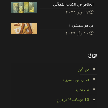
الخلاص في الكتاب المُقدَّس
۱۷ يوليو ۲۰۲٦
من هو شمشون؟
۱۰ يوليو ۲۰۲٦
القائمة
من نحن
د. أر. سي. سبرول
ما نؤمن به
10 تعهدات لا تتزعزع