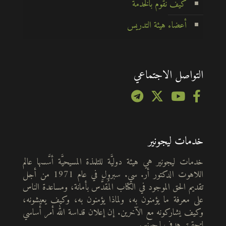
كيف نقوم بالخدمة
أعضاء هيئة التدريس
التواصل الاجتماعي
خدمات ليجونير
خدمات ليجونير هي هيئة دوليَّة للتلمذة المسيحيَّة أسَّسها عالم
اللاهوت الدكتور أر. سي. سبرول في عام 1971 من أجل
تقديم الحق الموجود في الكتاب المُقدَّس بأمانة، ومساعدة الناس
على معرفة ما يؤمنون به، ولماذا يؤمنون به، وكيف يعيشونه،
وكيف يشاركونه مع الآخرين. إن إعلان قداسة الله أمر أساسي
لتحقيق هدف ليجونير.