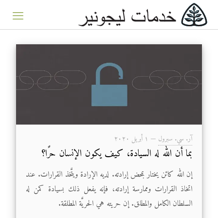
آر. سي. سبرول
—
۱ أبريل ۲۰۲۰
بما أن الله له السيادة، كيف يكون الإنسان حرًا؟
إن الله كائن يختار بمحض إرادته. لديه الإرادة ويتَّخذ القرارات. عند
اتخاذ القرارات وممارسة إرادته، فإنه يفعل ذلك بسيادة كمن له
السلطان الكامل والمطلق. إن حريته هي الحريَّة المطلقة.