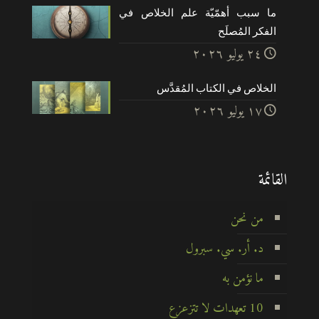
ما سبب أهمّيّة علم الخلاص في
الفكر المُصلَح
۲٤ يوليو ۲۰۲٦
الخلاص في الكتاب المُقدَّس
۱۷ يوليو ۲۰۲٦
القائمة
من نحن
د. أر. سي. سبرول
ما نؤمن به
10 تعهدات لا تتزعزع