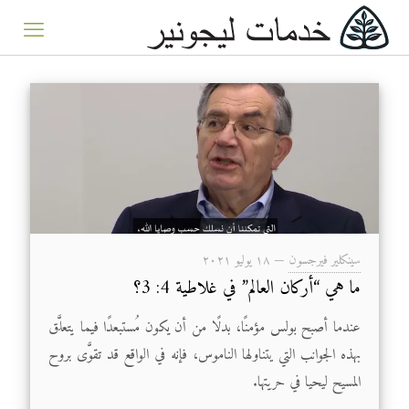
سينكلير فيرجسون
—
۱۸ يوليو ۲۰۲۱
ما هي “أركان العالم” في غلاطية 4: 3؟
عندما أصبح بولس مؤمنًا، بدلًا من أن يكون مُستبعدًا فيما يتعلَّق
بهذه الجوانب التي يتناولها الناموس، فإنه في الواقع قد تقوَّى بروح
المسيح ليحيا في حريتها.