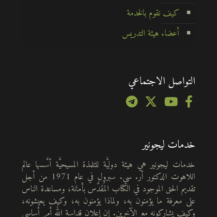
كيف نقوم بالخدمة
أعضاء هيئة التدريس
التواصل الاجتماعي
خدمات ليجونير
خدمات ليجونير هي هيئة دوليَّة للتلمذة المسيحيَّة أسَّسها عالم
اللاهوت الدكتور أر. سي. سبرول في عام 1971 من أجل
تقديم الحق الموجود في الكتاب المُقدَّس بأمانة، ومساعدة الناس
على معرفة ما يؤمنون به، ولماذا يؤمنون به، وكيف يعيشونه،
وكيف يشاركونه مع الآخرين. إن إعلان قداسة الله أمر أساسي