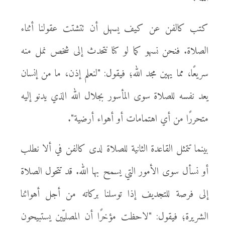
كتب كالفن عن كيف يسهل أن تتشتت عقولنا أثناء
الصلاة. فنحن نسهو كما لو كنا نتحدث إلى شخص نمل منه
سريعًا، مما يهين مجد الله؛ فيقول: "لنعلم إذن، ما من إنسان
يعد نفسه للصلاة سوى المأسور بجلال الله الذي يدنو إليه
متحررًا من أي اهتمامات أو أهواء أرضية".
بينما تتمثل القاعدة الثانية للصلاة لدى كالفن في ألا نطلب
أو نسأل سوى الأمور التي يسمح بها الله. قد تتحول الصلاة
إلى فرصة للتجديف إذا توسلنا بركاته من أجل أهوائنا
الشريرة؛ فيقول: "لاحظت مؤخرًا أن المصليّين يستبيحون