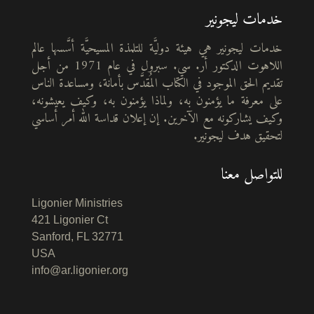
خدمات ليجونير
خدمات ليجونير هي هيئة دوليَّة للتلمذة المسيحيَّة أسَّسها عالم
اللاهوت الدكتور أر. سي. سبرول في عام 1971 من أجل
تقديم الحق الموجود في الكتاب المُقدَّس بأمانة، ومساعدة الناس
على معرفة ما يؤمنون به، ولماذا يؤمنون به، وكيف يعيشونه،
وكيف يشاركونه مع الآخرين. إن إعلان قداسة الله أمر أساسي
لتحقيق هدف ليجونير.
للتواصل معنا
Ligonier Ministries
421 Ligonier Ct
Sanford, FL 32771
USA
info@ar.ligonier.org