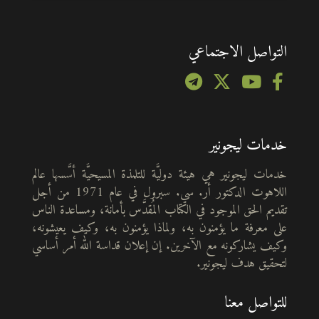
التواصل الاجتماعي
خدمات ليجونير
خدمات ليجونير هي هيئة دوليَّة للتلمذة المسيحيَّة أسَّسها عالم
اللاهوت الدكتور أر. سي. سبرول في عام 1971 من أجل
تقديم الحق الموجود في الكتاب المُقدَّس بأمانة، ومساعدة الناس
على معرفة ما يؤمنون به، ولماذا يؤمنون به، وكيف يعيشونه،
وكيف يشاركونه مع الآخرين. إن إعلان قداسة الله أمر أساسي
لتحقيق هدف ليجونير.
للتواصل معنا