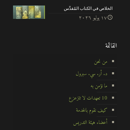
الخلاص في الكتاب المُقدَّس
۱۷ يوليو ۲۰۲٦
القائمة
من نحن
د. أر. سي. سبرول
ما نؤمن به
10 تعهدات لا تتزعزع
كيف نقوم بالخدمة
أعضاء هيئة التدريس