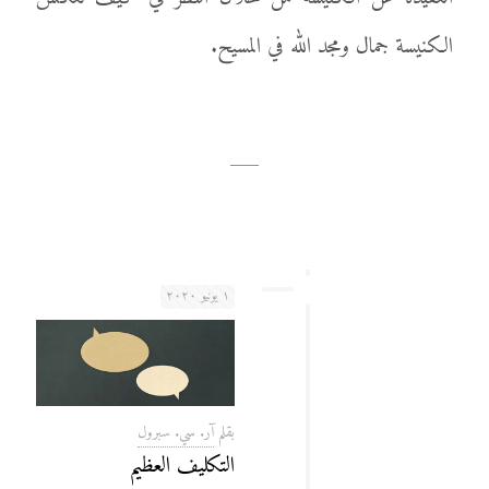
الكنيسة جمال ومجد الله في المسيح.
۱ يونيو ۲۰۲۰
بقلم
آر. سي. سبرول
التكليف العظيم