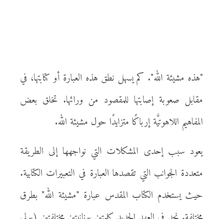
"هذه مشيئة الله". كم يسهل نطق هذه العبارة أو كتابتها، في
مقابل صعوبة إصابتها للمقصود من ورائها. تخلق بعض
المفاهيم اللاهوتيَّة إرباكًا متزايدًا حول مشيئة الله.
يعود سبب إحدى المشكلات التي نواجهها إلى الطريقة
متعددة الجوانب التي تقصدها العبارة في التعبيرات الكتابية.
حيث يستخدم الكتاب المقدس عبارة "مشيئة الله" بطرق
مختلفة. نجد في العهد الجديد كلمتين يونانيتين مختلفتين (بولى