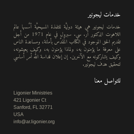
خدمات ليجونير
خدمات ليجونير هي هيئة دوليَّة للتلمذة المسيحيَّة أسَّسها عالم
اللاهوت الدكتور أر. سي. سبرول في عام 1971 من أجل
تقديم الحق الموجود في الكتاب المُقدَّس بأمانة، ومساعدة الناس
على معرفة ما يؤمنون به، ولماذا يؤمنون به، وكيف يعيشونه،
وكيف يشاركونه مع الآخرين. إن إعلان قداسة الله أمر أساسي
لتحقيق هدف ليجونير.
للتواصل معنا
Ligonier Ministries
421 Ligonier Ct
Sanford, FL 32771
USA
info@ar.ligonier.org