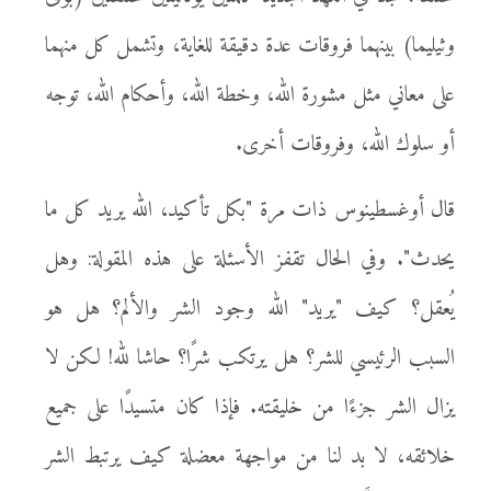
وثيليما) بينهما فروقات عدة دقيقة للغاية، وتشمل كل منهما
على معاني مثل مشورة الله، وخطة الله، وأحكام الله، توجه
أو سلوك الله، وفروقات أخرى.
قال أوغسطينوس ذات مرة "بكل تأكيد، الله يريد كل ما
يحدث". وفي الحال تقفز الأسئلة على هذه المقولة: وهل
يُعقل؟ كيف "يريد" الله وجود الشر والألم؟ هل هو
السبب الرئيسي للشر؟ هل يرتكب شرًا؟ حاشا لله! لكن لا
يزال الشر جزءًا من خليقته. فإذا كان متسيدًا على جميع
خلائقه، لا بد لنا من مواجهة معضلة كيف يرتبط الشر