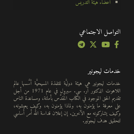
أعضاء هيئة التدريس
التواصل الاجتماعي
خدمات ليجونير
خدمات ليجونير هي هيئة دوليَّة للتلمذة المسيحيَّة أسَّسها عالم
اللاهوت الدكتور أر. سي. سبرول في عام 1971 من أجل
تقديم الحق الموجود في الكتاب المُقدَّس بأمانة، ومساعدة الناس
على معرفة ما يؤمنون به، ولماذا يؤمنون به، وكيف يعيشونه،
وكيف يشاركونه مع الآخرين. إن إعلان قداسة الله أمر أساسي
لتحقيق هدف ليجونير.