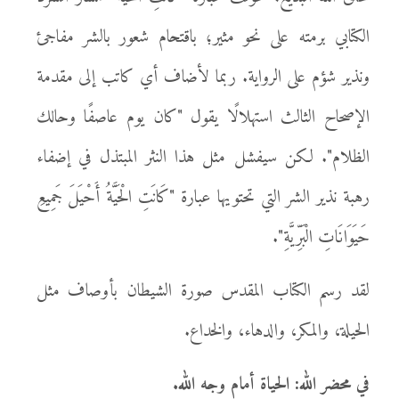
الكتابي برمته على نحو مثير؛ باقتحام شعور بالشر مفاجئ
ونذير شؤم على الرواية. ربما لأضاف أي كاتب إلى مقدمة
الإصحاح الثالث استهلالًا يقول "كان يوم عاصفًا وحالك
الظلام". لكن سيفشل مثل هذا النثر المبتذل في إضفاء
رهبة نذير الشر التي تحتويها عبارة "كَانَتِ الْحَيَّةُ أَحْيَلَ جَمِيعِ
حَيَوَانَاتِ الْبَرِّيَّةِ".
لقد رسم الكتاب المقدس صورة الشيطان بأوصاف مثل
الحيلة، والمكر، والدهاء، والخداع.
في محضر الله: الحياة أمام وجه الله.