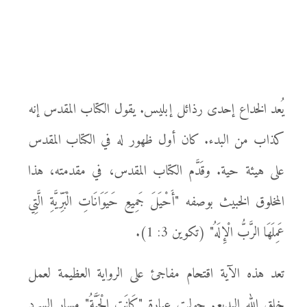
يُعد الخداع إحدى رذائل إبليس. يقول الكتاب المقدس إنه
كذاب من البدء. كان أول ظهور له في الكتاب المقدس
على هيئة حية. وقَدَّم الكتاب المقدس، في مقدمته، هذا
المخلوق الخبيث بوصفه "أَحْيَلَ جَمِيعِ حَيَوَانَاتِ الْبَرِّيَّةِ الَّتِي
عَمِلَهَا الرَّبُّ الْإِلَهُ" (تكوين 3: 1).
تعد هذه الآية اقتحام مفاجئ على الرواية العظيمة لعمل
خلق الله البديع. حولت عبارة "كَانَتِ الْحَيَّةُ" مسار السرد