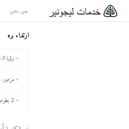
من نحن
ارتداء بره
رؤيا 3: 5
مزمور 111: 3
2 بطرس 3: 14