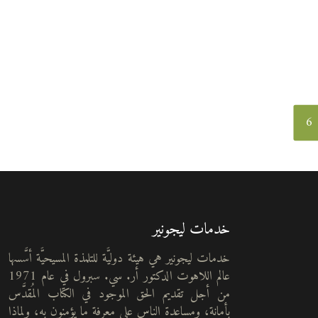
6
خدمات ليجونير
خدمات ليجونير هي هيئة دوليَّة للتلمذة المسيحيَّة أسَّسها
عالم اللاهوت الدكتور أر. سي. سبرول في عام 1971
من أجل تقديم الحق الموجود في الكتاب المُقدَّس
بأمانة، ومساعدة الناس على معرفة ما يؤمنون به، ولماذا