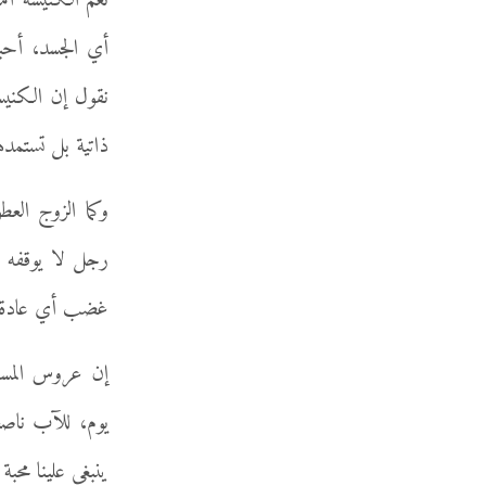
نعم الكنيسة أُم
أي الجسد، أحبا
نقول إن الكنيسة
ذاتية بل تستمده
وكما الزوج الع
رجل لا يوقفه أي
غضب أي عادة أرض
إن عروس المسيح
يوم، للآب ناصعة
ينبغي علينا محبة