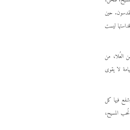
لمسيح. فنحن،
ُقدسون. حين
قداستها ليست
 العُلا، من
هامة لا يقوى
شفع فيها كل
نُحب المسيح،