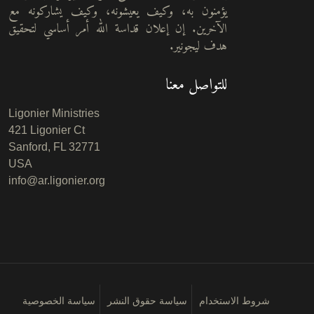
يؤمنون به، وكيف يعيشونه، وكيف يشاركونه مع
الآخرين. إن إعلان قداسة الله أمر أساسي لتحقيق
هدف ليجونير.
للتواصل معنا
Ligonier Ministries
421 Ligonier Ct
Sanford, FL 32771
USA
info@ar.ligonier.org
شروط الاستخدام
سياسة حقوق النشر
سياسة الخصوصية