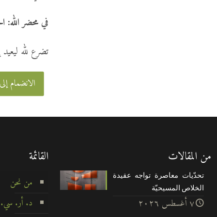
في محضر الله: ال
تضرع لله ليعيد
الانضمام إلى
من المقالات
القائمة
تحدّيات معاصرة تواجه عقيدة
من نحن
الخلاص المسيحيّة
د. أر. سي.
۷ أغسطس ۲۰۲٦