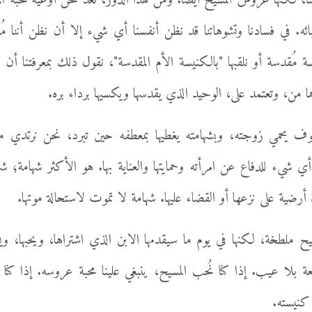
نا، لكنها عروس المسيح أيضًا. ومن هذا الدور، نُعد نحن أوعية محبة ا
ئه. في فسادنا وتشوهاتنا قد نظن أنفسنا أي شيء إلا أن نظن أننا م
 مُقدسة أو نلقبها "بالكنيسة الأم المقدسة"، نقول ذلك بمعرفتنا أن 
ا من، وتعتمد على، الوحيد الذي يقدسها ويكسيها برداء بره.
طوف يحمي زوجته، وبشهامته يغطيها بمعطفه حين تبرد، نحن نرتدي من
 شيء للدفاع عن امرأته وحمايتها والعناية بها. هو الأكثر شهامة؛ ش
ية على نزعها أو القضاء عليها. شهامة لا تموت لاستحالة موتها.
 ملطخة، لكنها في يوم ما سيقدمها الابن الذي اشتراها، ويحبها، وي
 بلا عيب. إذا كنا نُحب المسيح، ينبغي علينا محبة عروسه. إذا كنا 
 كنيسته.