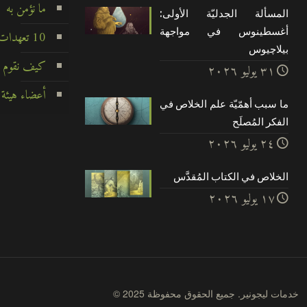
ما نؤمن به
المسألة الجدليّة الأولى:
أغسطينوس في مواجهة
10 تعهدات لا تتزعزع
بيلاچيوس
كيف نقوم ب
۳۱ يوليو ۲۰۲٦
أعضاء هيئة 
ما سبب أهمّيّة علم الخلاص في
الفكر المُصلَح
۲٤ يوليو ۲۰۲٦
الخلاص في الكتاب المُقدَّس
۱۷ يوليو ۲۰۲٦
© 2025 خدمات ليجونير. جميع الحقوق محفوظة